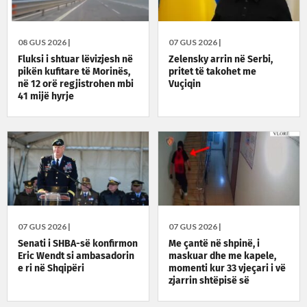
08 GUS 2026 |
07 GUS 2026 |
Fluksi i shtuar lëvizjesh në
Zelensky arrin në Serbi,
pikën kufitare të Morinës,
pritet të takohet me
në 12 orë regjistrohen mbi
Vuçiqin
41 mijë hyrje
07 GUS 2026 |
07 GUS 2026 |
Senati i SHBA-së konfirmon
Me çantë në shpinë, i
Eric Wendt si ambasadorin
maskuar dhe me kapele,
e ri në Shqipëri
momenti kur 33 vjeçari i vë
zjarrin shtëpisë së
konkurrentit në biznes