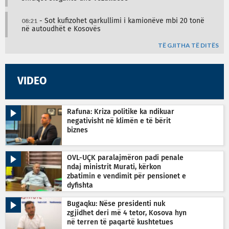
08:21
- Sot kufizohet qarkullimi i kamionëve mbi 20 tonë
në autoudhët e Kosovës
TË GJITHA TË DITËS
VIDEO
Rafuna: Kriza politike ka ndikuar
negativisht në klimën e të bërit
biznes
OVL-UÇK paralajmëron padi penale
ndaj ministrit Murati, kërkon
zbatimin e vendimit për pensionet e
dyfishta
Bugaqku: Nëse presidenti nuk
zgjidhet deri më 4 tetor, Kosova hyn
në terren të paqartë kushtetues