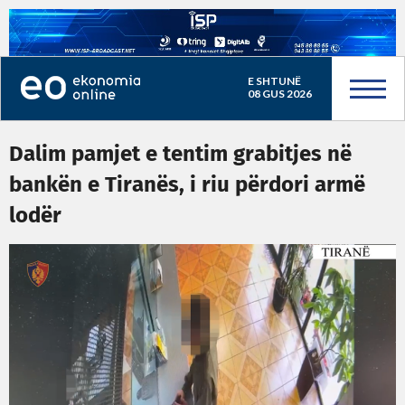
E SHTUNË
08 GUS 2026
Dalim pamjet e tentim grabitjes në
bankën e Tiranës, i riu përdori armë
lodër