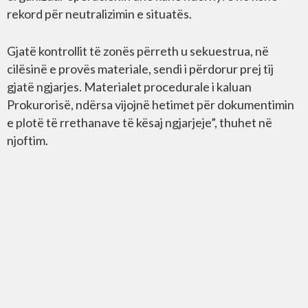
rekord për neutralizimin e situatës.
Gjatë kontrollit të zonës përreth u sekuestrua, në
cilësinë e provës materiale, sendi i përdorur prej tij
gjatë ngjarjes. Materialet procedurale i kaluan
Prokurorisë, ndërsa vijojnë hetimet për dokumentimin
e plotë të rrethanave të kësaj ngjarjeje”, thuhet në
njoftim.