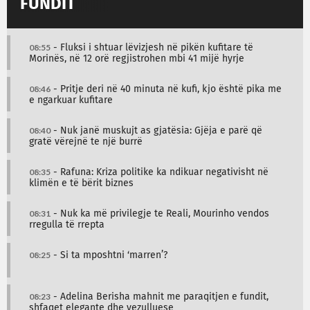
FUNDIT
08:55
- Fluksi i shtuar lëvizjesh në pikën kufitare të
Morinës, në 12 orë regjistrohen mbi 41 mijë hyrje
08:46
- Pritje deri në 40 minuta në kufi, kjo është pika me
e ngarkuar kufitare
08:40
- Nuk janë muskujt as gjatësia: Gjëja e parë që
gratë vërejnë te një burrë
08:35
- Rafuna: Kriza politike ka ndikuar negativisht në
klimën e të bërit biznes
08:31
- Nuk ka më privilegje te Reali, Mourinho vendos
rregulla të rrepta
08:25
- Si ta mposhtni ‘marren’?
08:23
- Adelina Berisha mahnit me paraqitjen e fundit,
shfaqet elegante dhe vezulluese