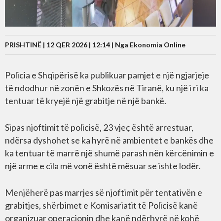
PRISHTINË | 12 QER 2026 | 12:14 |
Nga Ekonomia Online
Policia e Shqipërisë ka publikuar pamjet e një ngjarjeje
të ndodhur në zonën e Shkozës në Tiranë, ku një i ri ka
tentuar të kryejë një grabitje në një bankë.
Sipas njoftimit të policisë, 23 vjeç është arrestuar,
ndërsa dyshohet se ka hyrë në ambientet e bankës dhe
ka tentuar të marrë një shumë parash nën kërcënimin e
një arme e cila më vonë është mësuar se ishte lodër.
Menjëherë pas marrjes së njoftimit për tentativën e
grabitjes, shërbimet e Komisariatit të Policisë kanë
organizuar operacionin dhe kanë ndërhyrë në kohë