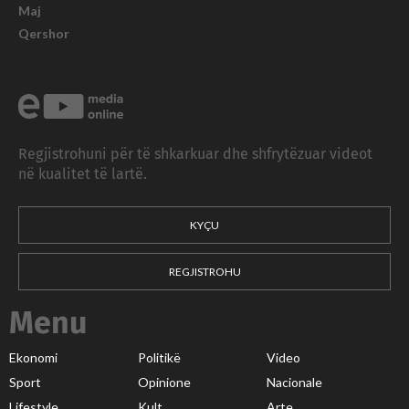
Maj
Qershor
Regjistrohuni për të shkarkuar dhe shfrytëzuar videot
në kualitet të lartë.
KYÇU
REGJISTROHU
Menu
Ekonomi
Politikë
Video
Sport
Opinione
Nacionale
Lifestyle
Kult
Arte