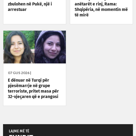
zbulohen në Pukë, një i
anëtarët e rinj, Rama:
arrestuar
Shqipëria, në momentin më
të mirë
07 GUS 2026 |
E dënuar në Turqi për
pjesëmarrje në grupe
terroriste, pritet masa për
32-vjeçaren që e prangosi
Shqipëria
LAJME MË TË