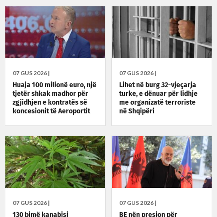
07 GUS 2026 |
07 GUS 2026 |
Huaja 100 milionë euro, një
Lihet në burg 32-vjeçarja
tjetër shkak madhor për
turke, e dënuar për lidhje
zgjidhjen e kontratës së
me organizatë terroriste
koncesionit të Aeroportit
në Shqipëri
të Vlorës
07 GUS 2026 |
07 GUS 2026 |
130 bimë kanabisi
BE nën presion për