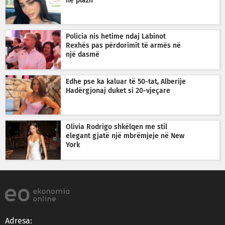
në plazh
Policia nis hetime ndaj Labinot
Rexhës pas përdorimit të armës në
një dasmë
Edhe pse ka kaluar të 50-tat, Alberije
Hadërgjonaj duket si 20-vjeçare
Olivia Rodrigo shkëlqen me stil
elegant gjatë një mbrëmjeje në New
York
Adresa: