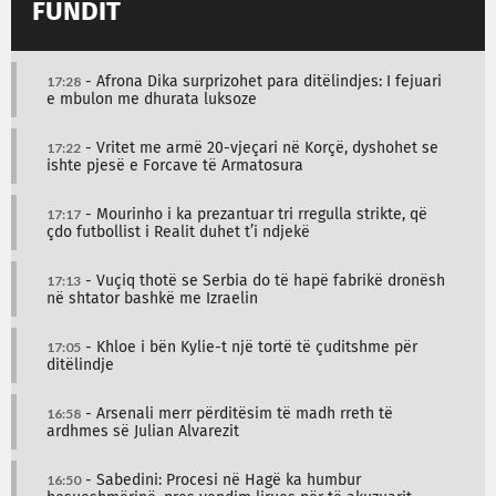
FUNDIT
17:28
- Afrona Dika surprizohet para ditëlindjes: I fejuari
e mbulon me dhurata luksoze
17:22
- Vritet me armë 20-vjeçari në Korçë, dyshohet se
ishte pjesë e Forcave të Armatosura
17:17
- Mourinho i ka prezantuar tri rregulla strikte, që
çdo futbollist i Realit duhet t’i ndjekë
17:13
- Vuçiq thotë se Serbia do të hapë fabrikë dronësh
në shtator bashkë me Izraelin
17:05
- Khloe i bën Kylie-t një tortë të çuditshme për
ditëlindje
16:58
- Arsenali merr përditësim të madh rreth të
ardhmes së Julian Alvarezit
16:50
- Sabedini: Procesi në Hagë ka humbur