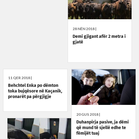
28 NËN 2018 |
Demi gjigant afër 2 metra i
gjatë
11 QER 2018 |
Behchtel Enka po dëmton
toka bujqësore në Kaçanik,
pronarët pa përgjigje
20 GUS 2018 |
Duhanpirja pasive, ja dëmi
që mund të sjellë edhe te
fëmijët tuaj