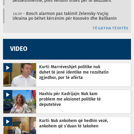
besueshmërinë, pres vendim lirues për të akuzuarit
16:39
- Bosch alarmon pas takimit Zelensky-Vuçiq:
Ukraina po bëhet kërcënim për Kosovën dhe Ballkanin
TË GJITHA TË DITËS
VIDEO
Kurti: Marrëveshjet politike nuk
duhet të jenë identike me rezultatin
zgjedhor, por të afërta
Haxhiu për Kadrijajn: Nuk kam
problem me aksionet politike të
deputetëve
Kurti: Nuk ankohem që hedhin vezë,
ankohem që s’duan të takohen