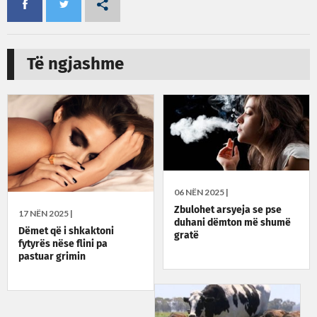
Të ngjashme
06 NËN 2025 |
Zbulohet arsyeja se pse
17 NËN 2025 |
duhani dëmton më shumë
Dëmet që i shkaktoni
gratë
fytyrës nëse flini pa
pastuar grimin