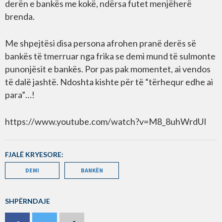
derën e bankës me kokë, ndërsa futet menjëherë
brenda.
Me shpejtësi disa persona afrohen pranë derës së
bankës të tmerruar nga frika se demi mund të sulmonte
punonjësit e bankës. Por pas pak momentet, ai vendos
të dalë jashtë. Ndoshta kishte për të “tërhequr edhe ai
para”…!
https://www.youtube.com/watch?v=M8_8uhWrdUI
FJALË KRYESORE:
DEMI
BANKËN
SHPËRNDAJE