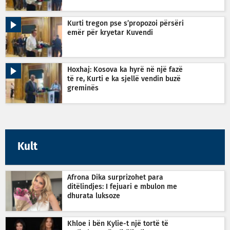
Kurti tregon pse s’propozoi përsëri
emër për kryetar Kuvendi
Hoxhaj: Kosova ka hyrë në një fazë
të re, Kurti e ka sjellë vendin buzë
greminës
Kult
Afrona Dika surprizohet para
ditëlindjes: I fejuari e mbulon me
dhurata luksoze
Khloe i bën Kylie-t një tortë të