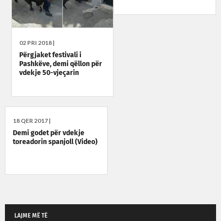
02 PRI 2018 |
Përgjaket festivali i
Pashkëve, demi qëllon për
vdekje 50-vjeçarin
18 QER 2017 |
Demi godet për vdekje
toreadorin spanjoll (Video)
LAJME MË TË