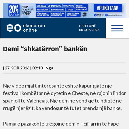
E SHTUNË
08 GUS 2026
Demi “shkatërron” bankën
| 27 KOR 2016 | 09:10 |
Nga
Një video mjaft interesante është kapur gjatë një
festivali kombëtar në qytetin e Cheste, në rajonin lindor
spanjoll të Valencias. Një dem në vend që të ndiqte në
rrugë njerëzit, ka vendosur të futet brenda një banke.
Pamja e pazakontë tregojnë demin, i cili arrin të hapë