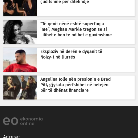
çuditshme për ditëlindje
“Të qenit nënë është superfuqia
ime”, Meghan Markle tregon se si
Lilibet e bën të ndihet e guximshme
Eksploziv në derën e dyqanit të
Noizy-t në Durrës
Angelina Jolie nën presionin e Brad
Pitt, gjykata përfshihet në betejën
për të dhënat financiare
Adresa: