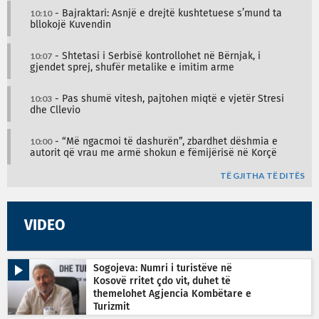
10:10
- Bajraktari: Asnjë e drejtë kushtetuese s’mund ta
bllokojë Kuvendin
10:07
- Shtetasi i Serbisë kontrollohet në Bërnjak, i
gjendet sprej, shufër metalike e imitim arme
10:03
- Pas shumë vitesh, pajtohen miqtë e vjetër Stresi
dhe Cllevio
10:00
- “Më ngacmoi të dashurën”, zbardhet dëshmia e
autorit që vrau me armë shokun e fëmijërisë në Korçë
TË GJITHA TË DITËS
VIDEO
Sogojeva: Numri i turistëve në
Kosovë rritet çdo vit, duhet të
themelohet Agjencia Kombëtare e
Turizmit