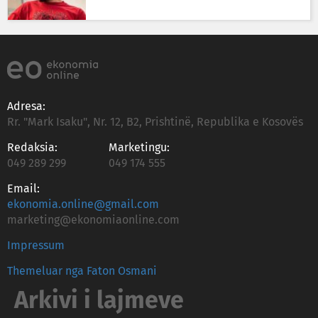
Adresa:
Rr. "Mark Isaku", Nr. 12, B2, Prishtinë, Republika e Kosovës
Redaksia:
Marketingu:
049 289 299
049 174 555
Email:
ekonomia.online@gmail.com
marketing@ekonomiaonline.com
Impressum
Themeluar nga Faton Osmani
Arkivi i lajmeve