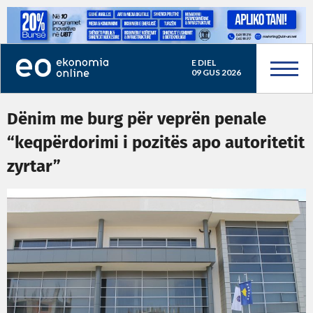
E DIEL
09 GUS 2026
Dënim me burg për veprën penale
“keqpërdorimi i pozitës apo autoritetit
zyrtar”