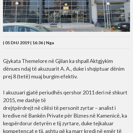
| 05 DHJ 2019 | 16:36 |
Nga
Gjykata Themelore në Gjilan ka shpall Aktgjykim
dënues ndaj të akuzuarit A. A., duke i shqiptuar dënim
prej 8 (tetë) muaj burgim efektiv.
I akuzuari gjatë periudhës qershor 2011 deri në shkurt
2015, me dashje të
drejtpërdrejt në cilësi të personit zyrtar – analist i
kredive në Bankën Private për Biznes në Kamenicë, ka
keqpërdorur detyrën e tij zyrtare, duke tejkaluar
kompetencat e tij, ashtu që ka marr kredi në emër të