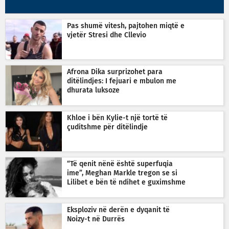
Pas shumë vitesh, pajtohen miqtë e
vjetër Stresi dhe Cllevio
Afrona Dika surprizohet para
ditëlindjes: I fejuari e mbulon me
dhurata luksoze
Khloe i bën Kylie-t një tortë të
çuditshme për ditëlindje
“Të qenit nënë është superfuqia
ime”, Meghan Markle tregon se si
Lilibet e bën të ndihet e guximshme
Eksploziv në derën e dyqanit të
Noizy-t në Durrës