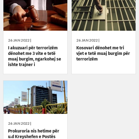
26 JAN 2022 |
26 JAN 2022 |
I akuzuari për terrorizëm
Kosovari dënohet me tri
dënohet me 3 vite e tetë
vjet e tetë muaj burgim për
muaj burgim, ngarkohej se
terrorizëm
ishte trajner i
snajpersitëve në ISIS
26 JAN 2022 |
Prokuroria nis hetime për
u.d Kreyshefen e Postës