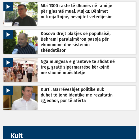
Mbi 1300 raste të dhunës në familje
për gjashtë muaj, Mujku: Dënimet
nuk mjaftojnë, nevojitet vetëdijesim
Kosova drejt plakjes së popullsisë,
Behrami paralajmëron pasoja për
ekonominë dhe sistemin
shëndetësor
Nga mungesa e granteve te sfidat në
treg, gratë sipërmarrëse kërkojnë
më shumë mbështetje
Kurti: Marrëveshjet politike nuk
duhet të jenë identike me rezultatin
zgjedhor, por të afërta
Kult