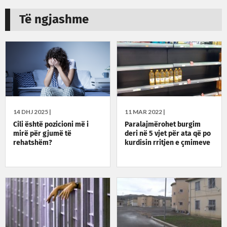
Të ngjashme
14 DHJ 2025 |
11 MAR 2022 |
Cili është pozicioni më i
Paralajmërohet burgim
mirë për gjumë të
deri në 5 vjet për ata që po
rehatshëm?
kurdisin rritjen e çmimeve