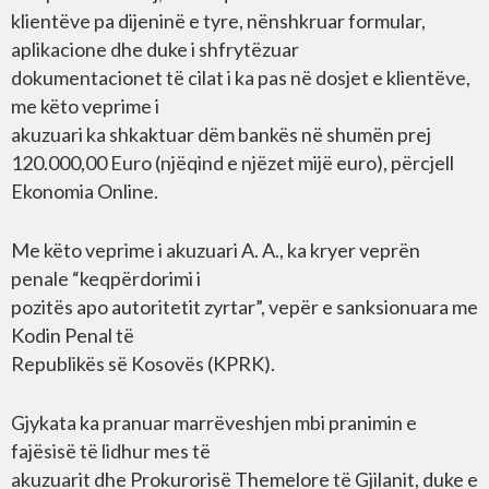
klientëve pa dijeninë e tyre, nënshkruar formular,
aplikacione dhe duke i shfrytëzuar
dokumentacionet të cilat i ka pas në dosjet e klientëve,
me këto veprime i
akuzuari ka shkaktuar dëm bankës në shumën prej
120.000,00 Euro (njëqind e njëzet mijë euro), përcjell
Ekonomia Online.
Me këto veprime i akuzuari A. A., ka kryer veprën
penale “keqpërdorimi i
pozitës apo autoritetit zyrtar”, vepër e sanksionuara me
Kodin Penal të
Republikës së Kosovës (KPRK).
Gjykata ka pranuar marrëveshjen mbi pranimin e
fajësisë të lidhur mes të
akuzuarit dhe Prokurorisë Themelore të Gjilanit, duke e