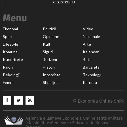
REGJISTROHU
Menu
Ekonomi
Politikë
Video
Sport
Opinione
Nacionale
Lifestyle
Kult
Arte
Komuna
Siguri
Kalendari
Kuriozitete
Turizëm
Botë
Rajon
Histori
Barcaleta
Psikologji
Intervista
Teknologji
Femra
Shpalljet
Karriera
© Ekonomia Online ShPK
Agjencia e lajmeve Ekonomia Online është anëtare
e Këshillit të Medieve të Shkruara të Kosovës