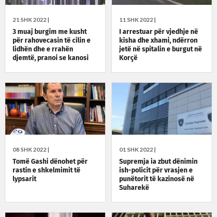
21 SHK 2022 |
11 SHK 2022 |
3 muaj burgim me kusht
I arrestuar për vjedhje në
për rahovecasin të cilin e
kisha dhe xhami, ndërron
lidhën dhe e rrahën
jetë në spitalin e burgut në
djemtë, pranoi se kanosi
Korçë
bashkëshorten
08 SHK 2022 |
01 SHK 2022 |
Tomë Gashi dënohet për
Supremja ia zbut dënimin
rastin e shkelmimit të
ish-policit për vrasjen e
lypsarit
punëtorit të kazinosë në
Suharekë