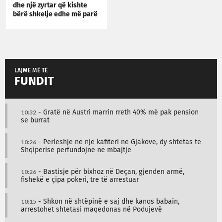
dhe një zyrtar që kishte
bërë shkelje edhe më parë
LAJME MË TË
FUNDIT
10:32
- Gratë në Austri marrin rreth 40% më pak pension
se burrat
10:26
- Përleshje në një kafiteri në Gjakovë, dy shtetas të
Shqipërisë përfundojnë në mbajtje
10:26
- Bastisje për bixhoz në Deçan, gjenden armë,
fishekë e çipa pokeri, tre të arrestuar
10:15
- Shkon në shtëpinë e saj dhe kanos babain,
arrestohet shtetasi maqedonas në Podujevë