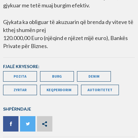
gjykuar me tetë muaj burgim efektiv.
Gjykata ka obliguar të akuzuarin që brenda dy viteve të
kthej shumën prej
120.000,00 Euro (njëqind e njëzet mijë euro), Bankës
Private për Biznes.
FJALË KRYESORE:
POZITA
BURG
DENIM
ZYRTAR
KEQPERDORIM
AUTORITETET
SHPËRNDAJE