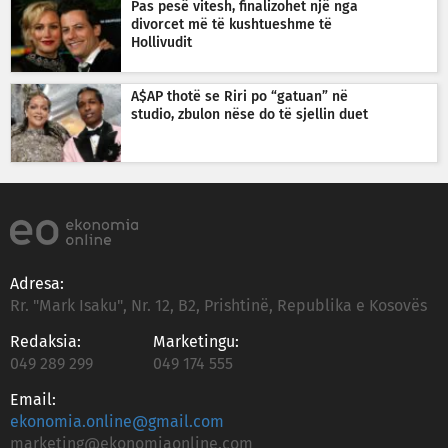
Pas pesë vitesh, finalizohet një nga
divorcet më të kushtueshme të
Hollivudit
A$AP thotë se Riri po “gatuan” në
studio, zbulon nëse do të sjellin duet
Adresa:
Rr. "Mark Isaku", Nr. 12, B2, Prishtinë, Republika e Kosovës
Redaksia:
Marketingu:
049 289 299
049 174 555
Email:
ekonomia.online@gmail.com
marketing@ekonomiaonline.com