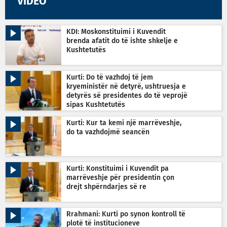
VIDEO
KDI: Moskonstituimi i Kuvendit
brenda afatit do të ishte shkelje e
Kushtetutës
Kurti: Do të vazhdoj të jem
kryeministër në detyrë, ushtruesja e
detyrës së presidentes do të veprojë
sipas Kushtetutës
Kurti: Kur ta kemi një marrëveshje,
do ta vazhdojmë seancën
Kurti: Konstituimi i Kuvendit pa
marrëveshje për presidentin çon
drejt shpërndarjes së re
Rrahmani: Kurti po synon kontroll të
plotë të institucioneve