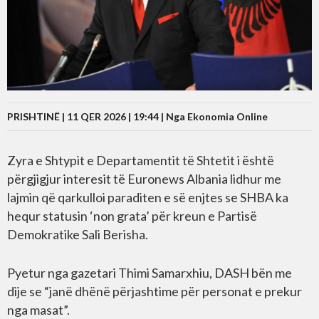
PRISHTINË | 11 QER 2026 | 19:44 |
Nga Ekonomia Online
Zyra e Shtypit e Departamentit të Shtetit i është
përgjigjur interesit të Euronews Albania lidhur me
lajmin që qarkulloi paraditen e së enjtes se SHBA ka
hequr statusin ‘non grata’ për kreun e Partisë
Demokratike Sali Berisha.
Pyetur nga gazetari Thimi Samarxhiu, DASH bën me
dije se “janë dhënë përjashtime për personat e prekur
nga masat”.