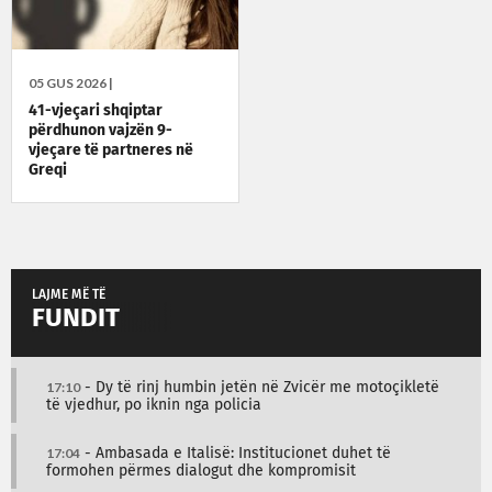
05 GUS 2026 |
41-vjeçari shqiptar
përdhunon vajzën 9-
vjeçare të partneres në
Greqi
LAJME MË TË
FUNDIT
17:10
- Dy të rinj humbin jetën në Zvicër me motoçikletë
të vjedhur, po iknin nga policia
17:04
- Ambasada e Italisë: Institucionet duhet të
formohen përmes dialogut dhe kompromisit