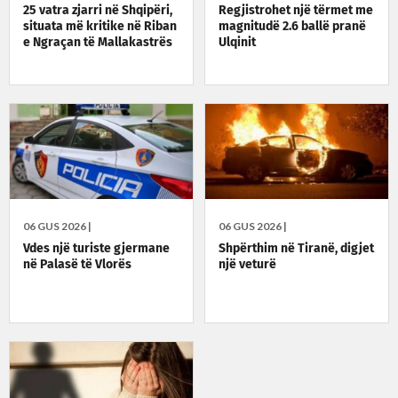
25 vatra zjarri në Shqipëri,
Regjistrohet një tërmet me
situata më kritike në Riban
magnitudë 2.6 ballë pranë
e Ngraçan të Mallakastrës
Ulqinit
06 GUS 2026 |
06 GUS 2026 |
Vdes një turiste gjermane
Shpërthim në Tiranë, digjet
në Palasë të Vlorës
një veturë