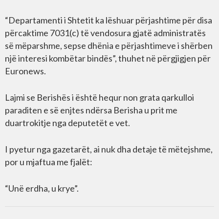
“Departamenti i Shtetit ka lëshuar përjashtime për disa
përcaktime 7031(c) të vendosura gjatë administratës
së mëparshme, sepse dhënia e përjashtimeve i shërben
një interesi kombëtar bindës”, thuhet në përgjigjen për
Euronews.
Lajmi se Berishës i është hequr non grata qarkulloi
paraditen e së enjtes ndërsa Berisha u prit me
duartrokitje nga deputetët e vet.
I pyetur nga gazetarët, ai nuk dha detaje të mëtejshme,
por u mjaftua me fjalët:
“Unë erdha, u krye”.