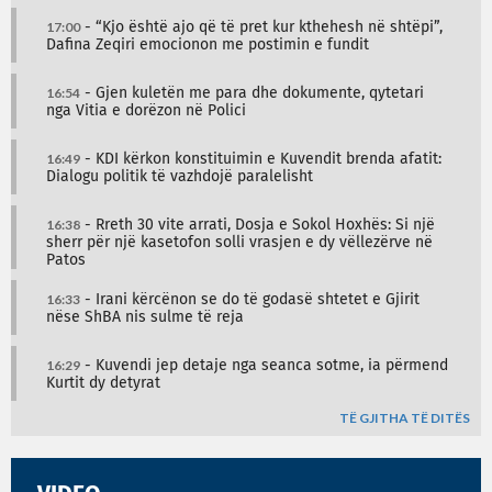
17:00
- “Kjo është ajo që të pret kur kthehesh në shtëpi”,
Dafina Zeqiri emocionon me postimin e fundit
16:54
- Gjen kuletën me para dhe dokumente, qytetari
nga Vitia e dorëzon në Polici
16:49
- KDI kërkon konstituimin e Kuvendit brenda afatit:
Dialogu politik të vazhdojë paralelisht
16:38
- Rreth 30 vite arrati, Dosja e Sokol Hoxhës: Si një
sherr për një kasetofon solli vrasjen e dy vëllezërve në
Patos
16:33
- Irani kërcënon se do të godasë shtetet e Gjirit
nëse ShBA nis sulme të reja
16:29
- Kuvendi jep detaje nga seanca sotme, ia përmend
Kurtit dy detyrat
TË GJITHA TË DITËS