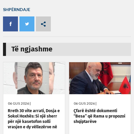
SHPËRNDAJE
Të ngjashme
06 GUS 2026 |
06 GUS 2026 |
Rreth 30 vite arrati, Dosja e
Çfarë është dokumenti
Sokol Hoxhës: Si një sherr
“Besa” që Rama u propozoi
për një kasetofon solli
shqiptarëve
vrasjen e dy vëllezërve në
Patos