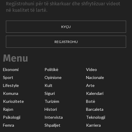
Regjistrohuni për të shkarkuar dhe shfrytëzuar videot
në kualitet të lartë.
KYÇU
REGJISTROHU
Menu
Ekonomi
Politikë
Video
Sport
Opinione
Nacionale
Lifestyle
Kult
Arte
Komuna
Siguri
Kalendari
Kuriozitete
Turizëm
Botë
Rajon
Histori
Barcaleta
Psikologji
Intervista
Teknologji
Femra
Shpalljet
Karriera