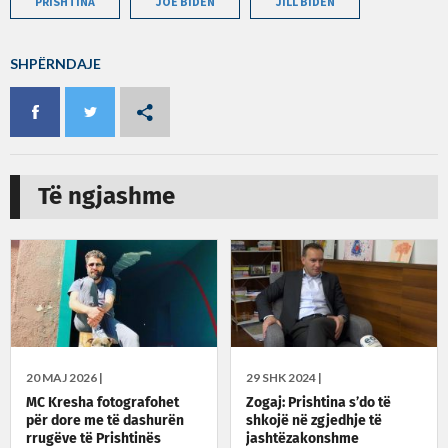
PRISHTINA
JOE BIDEN
JILL BIDEN
SHPËRNDAJE
Të ngjashme
20 MAJ 2026 |
29 SHK 2024 |
MC Kresha fotografohet
Zogaj: Prishtina s’do të
për dore me të dashurën
shkojë në zgjedhje të
rrugëve të Prishtinës
jashtëzakonshme