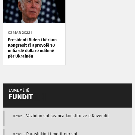
03 MAR 2022 |
Presidenti Biden i kërkon
Kongresit t’i aprovojë 10
miliardë dollarë ndihmë
për Ukrainën
LAJME MË TË
FUNDIT
07:42
- Vazhdon sot seanca konstituive e Kuvendit
07:41
- Parashikimi i motit për sot