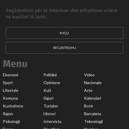
Regjistrohuni për të shkarkuar dhe shfrytëzuar videot
në kualitet të lartë.
KYÇU
REGJISTROHU
Menu
Ekonomi
Politikë
Video
Sport
Opinione
Nacionale
Lifestyle
Kult
Arte
Komuna
Siguri
Kalendari
Kuriozitete
Turizëm
Botë
Rajon
Histori
Barcaleta
Psikologji
Intervista
Teknologji