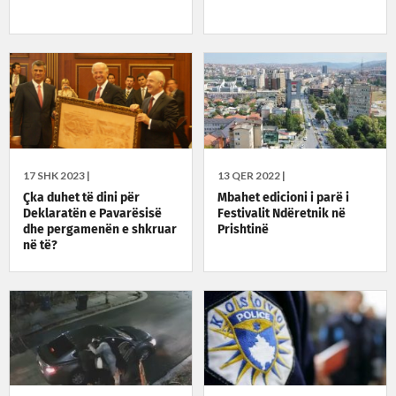
17 SHK 2023 |
13 QER 2022 |
Çka duhet të dini për
Mbahet edicioni i parë i
Deklaratën e Pavarësisë
Festivalit Ndëretnik në
dhe pergamenën e shkruar
Prishtinë
në të?