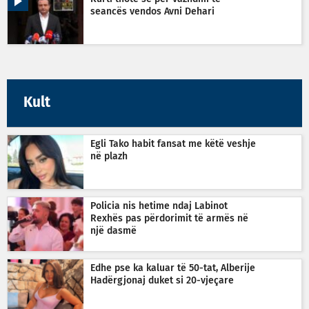
seancës vendos Avni Dehari
Kult
Egli Tako habit fansat me këtë veshje
në plazh
Policia nis hetime ndaj Labinot
Rexhës pas përdorimit të armës në
një dasmë
Edhe pse ka kaluar të 50-tat, Alberije
Hadërgjonaj duket si 20-vjeçare