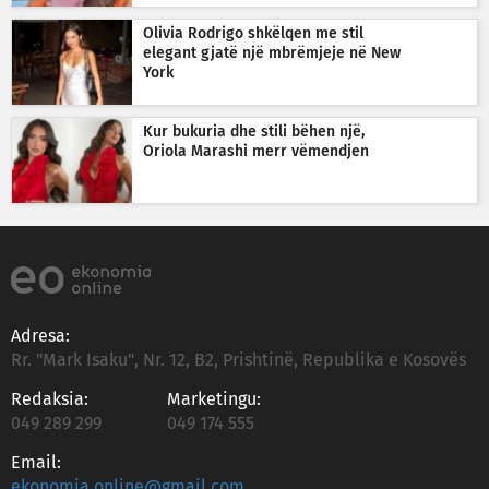
Olivia Rodrigo shkëlqen me stil
elegant gjatë një mbrëmjeje në New
York
Kur bukuria dhe stili bëhen një,
Oriola Marashi merr vëmendjen
Adresa:
Rr. "Mark Isaku", Nr. 12, B2, Prishtinë, Republika e Kosovës
Redaksia:
Marketingu:
049 289 299
049 174 555
Email:
ekonomia.online@gmail.com