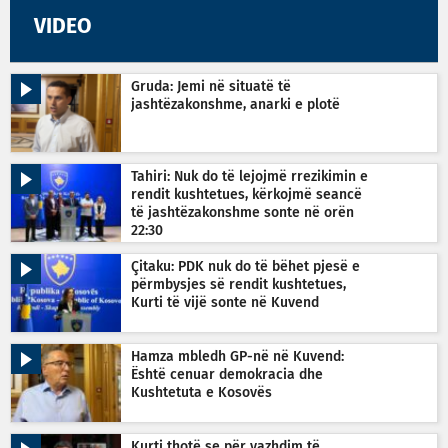
VIDEO
Gruda: Jemi në situatë të
jashtëzakonshme, anarki e plotë
Tahiri: Nuk do të lejojmë rrezikimin e
rendit kushtetues, kërkojmë seancë
të jashtëzakonshme sonte në orën
22:30
Çitaku: PDK nuk do të bëhet pjesë e
përmbysjes së rendit kushtetues,
Kurti të vijë sonte në Kuvend
Hamza mbledh GP-në në Kuvend:
Është cenuar demokracia dhe
Kushtetuta e Kosovës
Kurti thotë se për vazhdim të