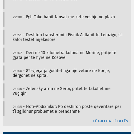
22:00
- Egli Tako habit fansat me këtë veshje në plazh
21:51
- Dështon transferimi i Fisnik Asllanit te Leipzigu, s’i
kaloi testet mjekësore
21:47
- Deri në 10 kilometra kolona në Morinë, pritje të
gjata për të hyrë në Kosovë
21:40
- 82-vjeçarja goditet nga një veturë në Korçë,
dërgohet në spital
21:38
- Zelensky arrin në Serbi, pritet të takohet me
Vuçiqin
21:35
- Hoti-Abdixhikut: Po dëshiron poste qeveritare për
t’i zgjidhur problemet e brendshme
TË GJITHA TË DITËS