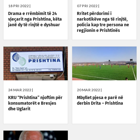
18 PRI 2022 |
07 PRI 2022 |
Drama e rrëmbimit të 24
Rritet përdorimi i
vjeçarit nga Prishtina, këta
narkotikëve nga të rinjtë,
janë dy të rinjtë e dyshuar
policia kap tre persona ne
regjionin e Prishtinës
24 MAR 2022 |
20 MAR 2022 |
KRU “Prishtina” njoftim për
Mbyllet pjesa e parë në
konsumatorët e Bresjes
derbin Drita – Prishtina
dhe Uglarit