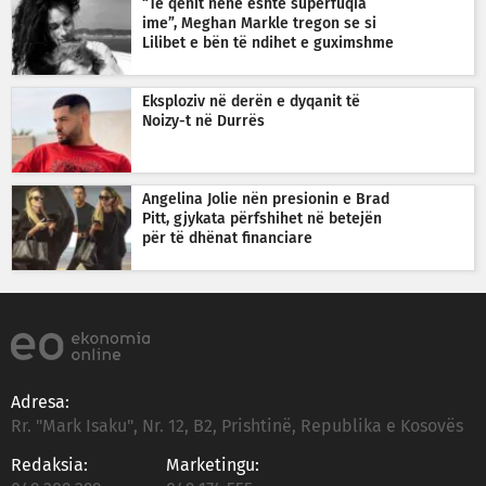
“Të qenit nënë është superfuqia
ime”, Meghan Markle tregon se si
Lilibet e bën të ndihet e guximshme
Eksploziv në derën e dyqanit të
Noizy-t në Durrës
Angelina Jolie nën presionin e Brad
Pitt, gjykata përfshihet në betejën
për të dhënat financiare
Adresa:
Rr. "Mark Isaku", Nr. 12, B2, Prishtinë, Republika e Kosovës
Redaksia:
Marketingu: