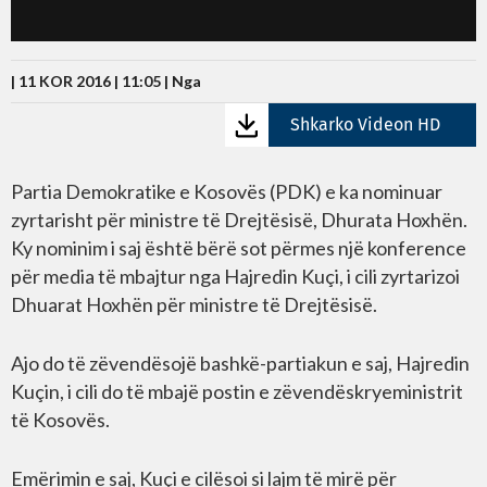
| 11 KOR 2016 | 11:05 |
Nga
Shkarko Videon HD
Partia Demokratike e Kosovës (PDK) e ka nominuar
zyrtarisht për ministre të Drejtësisë, Dhurata Hoxhën.
Ky nominim i saj është bërë sot përmes një konference
për media të mbajtur nga Hajredin Kuçi, i cili zyrtarizoi
Dhuarat Hoxhën për ministre të Drejtësisë.
Ajo do të zëvendësojë bashkë-partiakun e saj, Hajredin
Kuçin, i cili do të mbajë postin e zëvendëskryeministrit
të Kosovës.
Emërimin e saj, Kuçi e cilësoi si lajm të mirë për