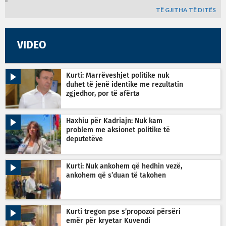
TË GJITHA TË DITËS
VIDEO
Kurti: Marrëveshjet politike nuk
duhet të jenë identike me rezultatin
zgjedhor, por të afërta
Haxhiu për Kadriajn: Nuk kam
problem me aksionet politike të
deputetëve
Kurti: Nuk ankohem që hedhin vezë,
ankohem që s’duan të takohen
Kurti tregon pse s’propozoi përsëri
emër për kryetar Kuvendi