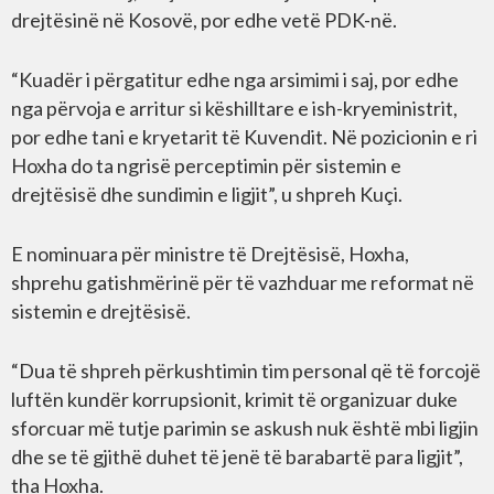
drejtësinë në Kosovë, por edhe vetë PDK-në.
“Kuadër i përgatitur edhe nga arsimimi i saj, por edhe
nga përvoja e arritur si këshilltare e ish-kryeministrit,
por edhe tani e kryetarit të Kuvendit. Në pozicionin e ri
Hoxha do ta ngrisë perceptimin për sistemin e
drejtësisë dhe sundimin e ligjit”, u shpreh Kuçi.
E nominuara për ministre të Drejtësisë, Hoxha,
shprehu gatishmërinë për të vazhduar me reformat në
sistemin e drejtësisë.
“Dua të shpreh përkushtimin tim personal që të forcojë
luftën kundër korrupsionit, krimit të organizuar duke
sforcuar më tutje parimin se askush nuk është mbi ligjin
dhe se të gjithë duhet të jenë të barabartë para ligjit”,
tha Hoxha.