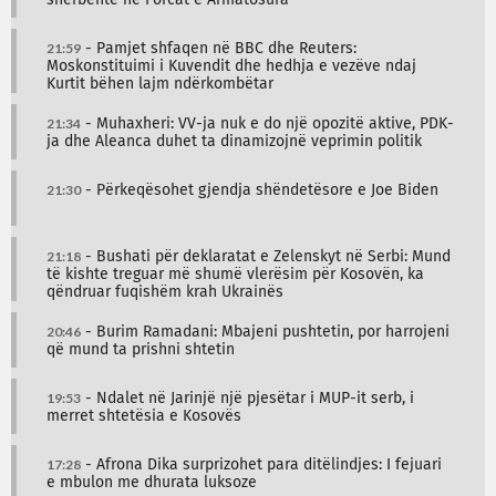
21:59
- Pamjet shfaqen në BBC dhe Reuters:
Moskonstituimi i Kuvendit dhe hedhja e vezëve ndaj
Kurtit bëhen lajm ndërkombëtar
21:34
- Muhaxheri: VV-ja nuk e do një opozitë aktive, PDK-
ja dhe Aleanca duhet ta dinamizojnë veprimin politik
21:30
- Përkeqësohet gjendja shëndetësore e Joe Biden
21:18
- Bushati për deklaratat e Zelenskyt në Serbi: Mund
të kishte treguar më shumë vlerësim për Kosovën, ka
qëndruar fuqishëm krah Ukrainës
20:46
- Burim Ramadani: Mbajeni pushtetin, por harrojeni
që mund ta prishni shtetin
19:53
- Ndalet në Jarinjë një pjesëtar i MUP-it serb, i
merret shtetësia e Kosovës
17:28
- Afrona Dika surprizohet para ditëlindjes: I fejuari
e mbulon me dhurata luksoze