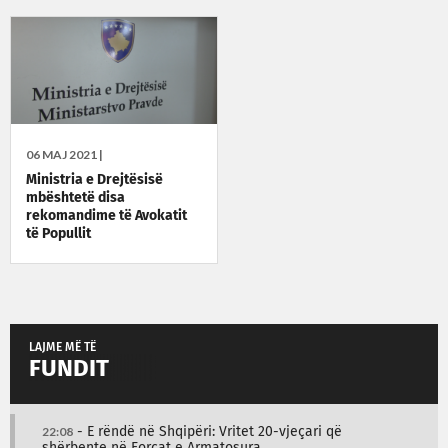
06 MAJ 2021 |
Ministria e Drejtësisë
mbështetë disa
rekomandime të Avokatit
të Popullit
LAJME MË TË
FUNDIT
22:08
- E rëndë në Shqipëri: Vritet 20-vjeçari që
shërbente në Forcat e Armatosura