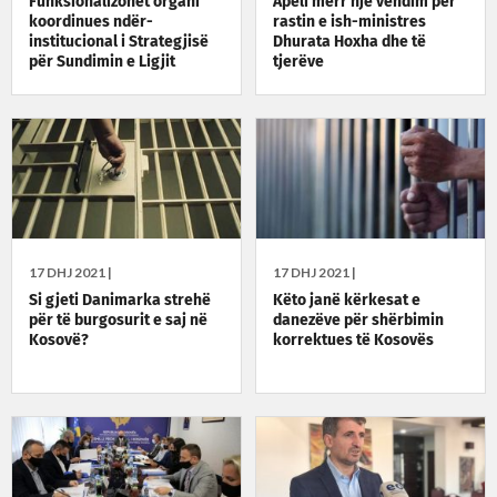
Funksionalizohet organi
Apeli merr një vendim për
koordinues ndër-
rastin e ish-ministres
institucional i Strategjisë
Dhurata Hoxha dhe të
për Sundimin e Ligjit
tjerëve
17 DHJ 2021 |
17 DHJ 2021 |
Si gjeti Danimarka strehë
Këto janë kërkesat e
për të burgosurit e saj në
danezëve për shërbimin
Kosovë?
korrektues të Kosovës