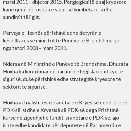
marsi 2011 – dhjetor 2015. Përgjegjësitë e saj kryesore
kanë qenë në fushën e sigurisë kombëtare si dhe
sundimit të ligjit.
Përvoja e Hoxhës përfshinë edhe detyrën e
këshilltares së ministrit të Punëve të Brendshme që
nga tetori 2008 – mars 2011.
Ndërsa në Ministrinë e Punëve të Brendshme, Dhurata
Hoxha ka kontribuar në hartimin e legjislacionit kyç të
sigurisë, duke përfshirë edhe strategjitë kryesore të
sektorit të sigurisë.
Hoxha aktualisht është anëtare e Kryesisë qendrore të
PDK-së, si dhe e Kryesisë së PDK-së dega Prishtinë
kurse në zgjedhjet e fundit, si anëtare e PDK-së, ajo
ishte edhe kandidate për deputete në Parlamentin e