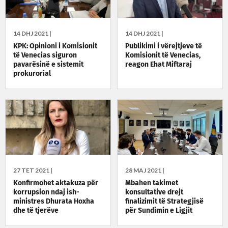
14 DHJ 2021 |
14 DHJ 2021 |
KPK: Opinioni i Komisionit
Publikimi i vërejtjeve të
të Venecias siguron
Komisionit të Venecias,
pavarësinë e sistemit
reagon Ehat Miftaraj
prokurorial
27 TET 2021 |
28 MAJ 2021 |
Konfirmohet aktakuza për
Mbahen takimet
korrupsion ndaj ish-
konsultative drejt
ministres Dhurata Hoxha
finalizimit të Strategjisë
dhe të tjerëve
për Sundimin e Ligjit