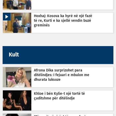
Hoxhaj: Kosova ka hyrë në një fazë
të re, Kurti e ka sjellë vendin buzë
greminës
Kult
Afrona Dika surprizohet para
ditëlindjes: I fejuari e mbulon me
dhurata luksoze
Khloe i bën Kylie-t një tortë të
çuditshme për ditëlindje