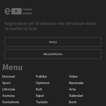
Regjistrohuni për të shkarkuar dhe shfrytëzuar videot
në kualitet të lartë.
KYÇU
REGJISTROHU
Menu
Ekonomi
Politikë
Video
Sport
Opinione
Nacionale
Lifestyle
Kult
Arte
Komuna
Siguri
Kalendari
Kuriozitete
Turizëm
Botë