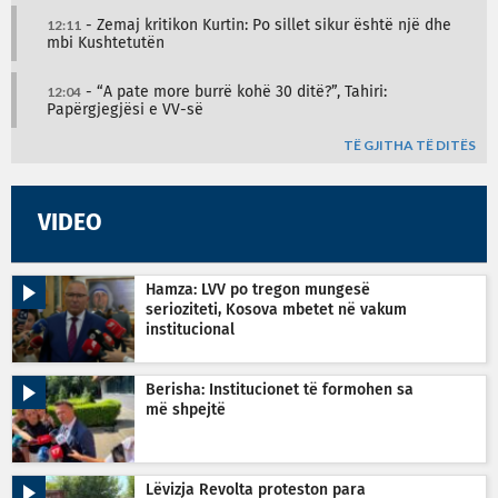
12:11
- Zemaj kritikon Kurtin: Po sillet sikur është një dhe
mbi Kushtetutën
12:04
- “A pate more burrë kohë 30 ditë?”, Tahiri:
Papërgjegjësi e VV-së
TË GJITHA TË DITËS
VIDEO
Hamza: LVV po tregon mungesë
serioziteti, Kosova mbetet në vakum
institucional
Berisha: Institucionet të formohen sa
më shpejtë
Lëvizja Revolta proteston para