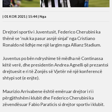
| 01 KOR 2021 | 15:44 |
Nga
Drejtori sportiv i Juventusit, Federico Cherubini ka
thënë se ‘nuk ka pasur asnjë sinjal’ nga Cristiano
Ronaldo në lidhje me një largim nga Allianz Stadium.
Juventus po bën ndryshime të mëdha në Continassa
këtë verë, dhe presidentin Andrea Agnelli që prezantoi
drejtuesit e ri të Zonjës së Vjetër në një konferencë
shtypi sot (e enjte).
Maurizio Arrivabene është emëruar drejtor i ri i
përgjithshëm i klubit dhe Federico Cherubini ka
zëvendësuar Fabio Paraticis si drejtor sportiv i klubit.