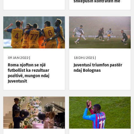
shkëpusin kontratën me
pëlqim
09 JAN 2022 |
18 DHJ 2021 |
Roma njofton se një
Juventusi triumfon pastër
futbollist ka rezultuar
ndaj Bolognas
pozitivë, mungon ndaj
Juventusit