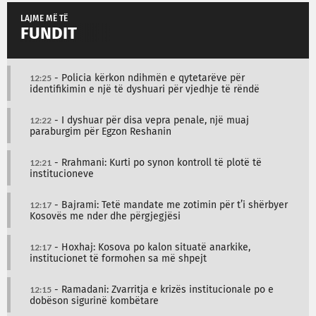
LAJME MË TË
FUNDIT
12:25
- Policia kërkon ndihmën e qytetarëve për
identifikimin e një të dyshuari për vjedhje të rëndë
12:22
- I dyshuar për disa vepra penale, një muaj
paraburgim për Egzon Reshanin
12:21
- Rrahmani: Kurti po synon kontroll të plotë të
institucioneve
12:17
- Bajrami: Tetë mandate me zotimin për t’i shërbyer
Kosovës me nder dhe përgjegjësi
12:17
- Hoxhaj: Kosova po kalon situatë anarkike,
institucionet të formohen sa më shpejt
12:15
- Ramadani: Zvarritja e krizës institucionale po e
dobëson sigurinë kombëtare