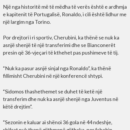
Një nga historitë më të mëdha të verës është e ardhmja
e kapitenit të Portugalisë, Ronaldo, i cili është lidhur me
një largim nga Torino.
Por drejtori i ri sportiv, Cherubini, ka thënë se nuk ka
asnjë shenjë të një transferimi dhe se Bianconerët
presin që 36-vjeçari të kthehet pas pushimeve të tij.
“Nuk ka pasur asnjë sinjal nga Ronaldo”, ka thënë
fillimisht Cherubini në një konferencë shtypi.
“Sidomos thashethemet se duhet të ketë një
transferim dhe nuk ka asnjë shenjë nga Juventus në
këtë drejtim”.
“Sezonin e kaluar ai shënoi 36 gola në 44 ndeshje,
shifrat nuk thonë gjithmonë gjithçka, por fshehin