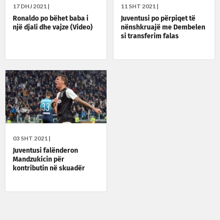
17 DHJ 2021 |
11 SHT 2021 |
Ronaldo po bëhet baba i
Juventusi po përpiqet të
një djali dhe vajze (Video)
nënshkruajë me Dembelen
si transferim falas
03 SHT 2021 |
Juventusi falënderon
Mandzukicin për
kontributin në skuadër