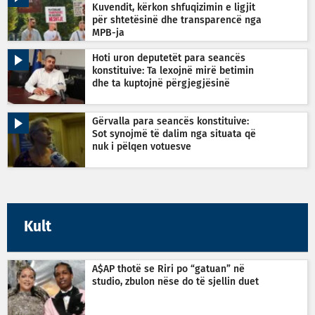
Kuvendit, kërkon shfuqizimin e ligjit
për shtetësinë dhe transparencë nga
MPB-ja
Hoti uron deputetët para seancës
konstituive: Ta lexojnë mirë betimin
dhe ta kuptojnë përgjegjësinë
Gërvalla para seancës konstituive:
Sot synojmë të dalim nga situata që
nuk i pëlqen votuesve
Kult
A$AP thotë se Riri po “gatuan” në
studio, zbulon nëse do të sjellin duet