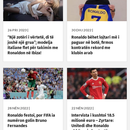
26 PRI 2023 |
30 DHJ 2022 |
“Një zotëri i vërtetë, di të
Ronaldo bëhet lojtari më i
joshë një grua”; modelja
paguar në botë, firmos
italiane flet për takimin me
kontratën rekord me
Ronaldon në Ibiza!
klubin arab
28 NËN 2022 |
22 NËN 2022 |
Ronaldo festoi, por FIFA ia
Intervista i kushtoi 18.5
numëron golin Bruno
milionë euro – Zyrtare:
Fernandes
Unitedi dhe Ronaldo