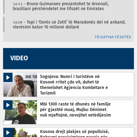
16:11
- Bruno Guimaraes prezantohet te Arsenali,
braziliani përshëndetet me tifozët në Emirates
16:04
- Topi i ‘Dorës së Zotit’ të Maradonës del në ankand,
vlerësimi kalon 10 milionë dollarë
TË GJITHA TË DITËS
VIDEO
Sogojeva: Numri i turistëve në
Kosovë rritet çdo vit, duhet të
themelohet Agjencia Kombëtare e
Turizmit
Mbi 1300 raste të dhunës në familje
për gjashtë muaj, Mujku: Dënimet
nuk mjaftojnë, nevojitet vetëdijesim
Kosova drejt plakjes së popullsisë,