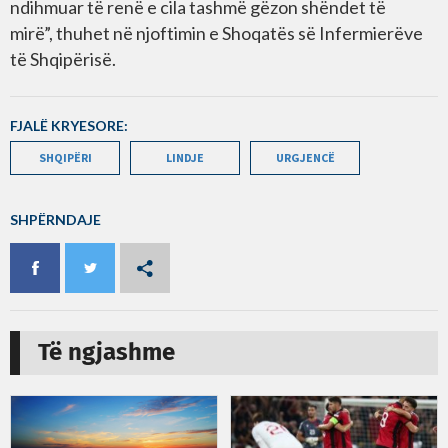
ndihmuar të renë e cila tashmë gëzon shëndet të
mirë”, thuhet në njoftimin e Shoqatës së Infermierëve
të Shqipërisë.
FJALË KRYESORE:
SHQIPËRI
LINDJE
URGJENCË
SHPËRNDAJE
Të ngjashme