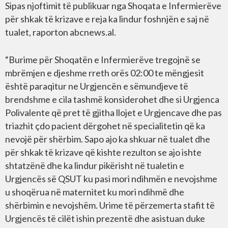
Sipas njoftimit të publikuar nga Shoqata e Infermierëve
për shkak të krizave e reja ka lindur foshnjën e saj në
tualet, raporton abcnews.al.
“Burime për Shoqatën e Infermierëve tregojnë se
mbrëmjen e djeshme rreth orës 02:00 te mëngjesit
është paraqitur ne Urgjencën e sëmundjeve të
brendshme e cila tashmë konsiderohet dhe si Urgjenca
Polivalente që pret të gjitha llojet e Urgjencave dhe pas
triazhit çdo pacient dërgohet në specialitetin që ka
nevojë për shërbim. Sapo ajo ka shkuar në tualet dhe
për shkak të krizave që kishte rezulton se ajo ishte
shtatzënë dhe ka lindur pikërisht në tualetin e
Urgjencës së QSUT ku pasi mori ndihmën e nevojshme
u shoqërua në maternitet ku mori ndihmë dhe
shërbimin e nevojshëm. Urime të përzemerta stafit të
Urgjencës të cilët ishin prezentë dhe asistuan duke