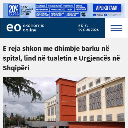
E DIEL
09 GUS 2026
E reja shkon me dhimbje barku në
spital, lind në tualetin e Urgjencës në
Shqipëri