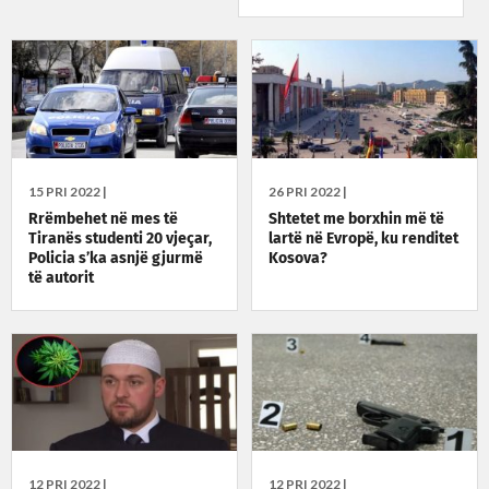
15 PRI 2022 |
26 PRI 2022 |
Rrëmbehet në mes të
Shtetet me borxhin më të
Tiranës studenti 20 vjeçar,
lartë në Evropë, ku renditet
Policia s’ka asnjë gjurmë
Kosova?
të autorit
12 PRI 2022 |
12 PRI 2022 |