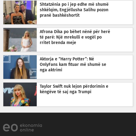
Shtatzënia po i jep edhe më shumë
shkëlqim, Engjëllusha Salihu pozon
pranë bashkëshortit
Afrona Dika po bëhet nënë për herë
të parë: Një mrekulli e vogël po
rritet brenda meje
Aktorja e “Harry Potter”: Në
OnlyFans kam fituar më shumë se
nga aktrimi
Taylor Swift nuk lejon përdorimin e
këngëve të saj nga Trumpi