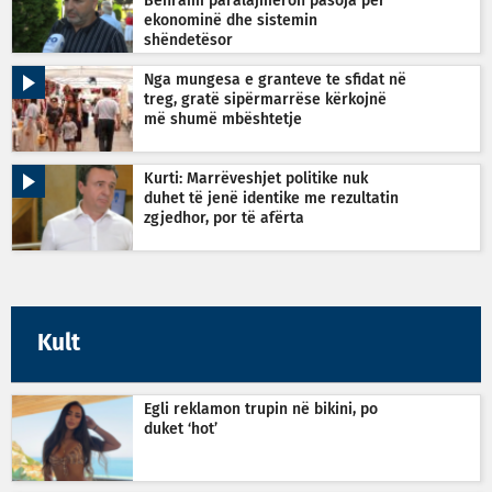
Behrami paralajmëron pasoja për
ekonominë dhe sistemin
shëndetësor
Nga mungesa e granteve te sfidat në
treg, gratë sipërmarrëse kërkojnë
më shumë mbështetje
Kurti: Marrëveshjet politike nuk
duhet të jenë identike me rezultatin
zgjedhor, por të afërta
Kult
Egli reklamon trupin në bikini, po
duket ‘hot’