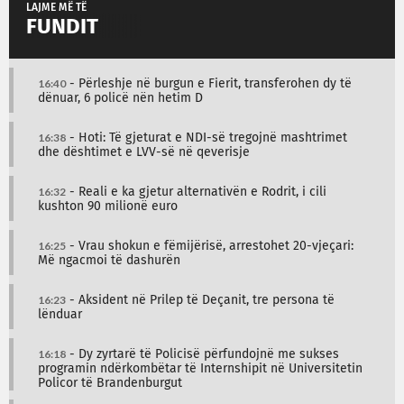
LAJME MË TË
FUNDIT
16:40
- Përleshje në burgun e Fierit, transferohen dy të
dënuar, 6 policë nën hetim D
16:38
- Hoti: Të gjeturat e NDI-së tregojnë mashtrimet
dhe dështimet e LVV-së në qeverisje
16:32
- Reali e ka gjetur alternativën e Rodrit, i cili
kushton 90 milionë euro
16:25
- Vrau shokun e fëmijërisë, arrestohet 20-vjeçari:
Më ngacmoi të dashurën
16:23
- Aksident në Prilep të Deçanit, tre persona të
lënduar
16:18
- Dy zyrtarë të Policisë përfundojnë me sukses
programin ndërkombëtar të Internshipit në Universitetin
Policor të Brandenburgut