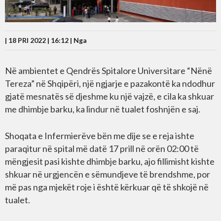
| 18 PRI 2022 | 16:12 |
Nga
Në ambientet e Qendrës Spitalore Universitare “Nënë
Tereza” në Shqipëri, një ngjarje e pazakontë ka ndodhur
gjatë mesnatës së djeshme ku një vajzë, e cila ka shkuar
me dhimbje barku, ka lindur në tualet foshnjën e saj.
Shoqata e Infermierëve bën me dije se e reja ishte
paraqitur në spital më datë 17 prill në orën 02:00 të
mëngjesit pasi kishte dhimbje barku, ajo fillimisht kishte
shkuar në urgjencën e sëmundjeve të brendshme, por
më pas nga mjekët roje i është kërkuar që të shkojë në
tualet.