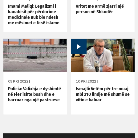
Imami Maliqi: Legalizmi i
Vritet me armë zjarri një
kanabisit për përdorime
person në Shkodër
medicinale nuk bie ndesh
me mësimet e fesë islame
03 PRI 2022 |
10 PRI 2022 |
Policia: Valixhja e dyshimtë
Ismajli: Vetëm për tre muaj
në Fier ishte bosh dhe e
mbi 210 lindje më shumë se
harruar nga një pastruese
vitin e kaluar