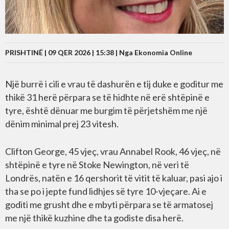
PRISHTINË | 09 QER 2026 | 15:38 |
Nga Ekonomia Online
Një burrë i cili e vrau të dashurën e tij duke e goditur me
thikë 31 herë përpara se të hidhte në erë shtëpinë e
tyre, është dënuar me burgim të përjetshëm me një
dënim minimal prej 23 vitesh.
Clifton George, 45 vjeç, vrau Annabel Rook, 46 vjeç, në
shtëpinë e tyre në Stoke Newington, në veri të
Londrës, natën e 16 qershorit të vitit të kaluar, pasi ajo i
tha se po i jepte fund lidhjes së tyre 10-vjeçare. Ai e
goditi me grusht dhe e mbyti përpara se të armatosej
me një thikë kuzhine dhe ta godiste disa herë.