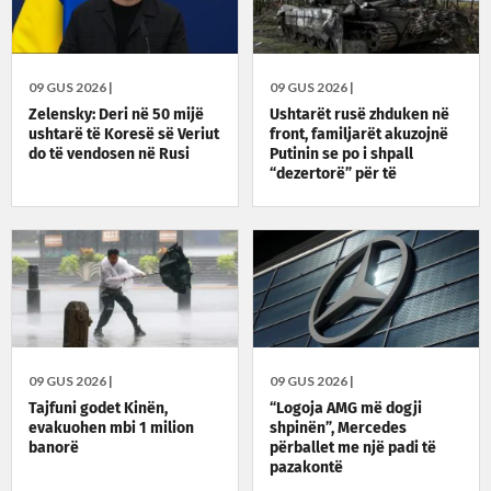
09 GUS 2026 |
09 GUS 2026 |
Zelensky: Deri në 50 mijë
Ushtarët rusë zhduken në
ushtarë të Koresë së Veriut
front, familjarët akuzojnë
do të vendosen në Rusi
Putinin se po i shpall
“dezertorë” për të
shmangur pagesat
09 GUS 2026 |
09 GUS 2026 |
Tajfuni godet Kinën,
“Logoja AMG më dogji
evakuohen mbi 1 milion
shpinën”, Mercedes
banorë
përballet me një padi të
pazakontë