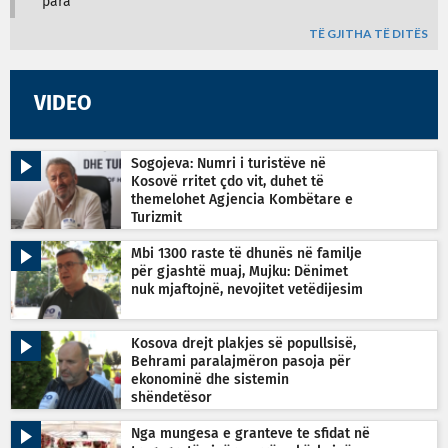
para
TË GJITHA TË DITËS
VIDEO
Sogojeva: Numri i turistëve në
Kosovë rritet çdo vit, duhet të
themelohet Agjencia Kombëtare e
Turizmit
Mbi 1300 raste të dhunës në familje
për gjashtë muaj, Mujku: Dënimet
nuk mjaftojnë, nevojitet vetëdijesim
Kosova drejt plakjes së popullsisë,
Behrami paralajmëron pasoja për
ekonominë dhe sistemin
shëndetësor
Nga mungesa e granteve te sfidat në