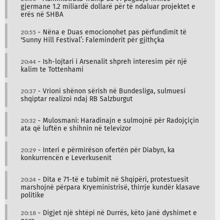
gjermane 1.2 miliardë dollarë për të ndaluar projektet e
erës në SHBA
20:55
- Nëna e Duas emocionohet pas përfundimit të
‘Sunny Hill Festival’: Faleminderit për gjithçka
20:44
- Ish-lojtari i Arsenalit shpreh interesim për një
kalim te Tottenhami
20:37
- Vrioni shënon sërish në Bundesliga, sulmuesi
shqiptar realizoi ndaj RB Salzburgut
20:32
- Mulosmani: Haradinajn e sulmojnë për Radojçiçin
ata që luftën e shihnin në televizor
20:29
- Interi e përmirëson ofertën për Diabyn, ka
konkurrencën e Leverkusenit
20:24
- Dita e 71-të e tubimit në Shqipëri, protestuesit
marshojnë përpara Kryeministrisë, thirrje kundër klasave
politike
20:18
- Digjet një shtëpi në Durrës, këto janë dyshimet e