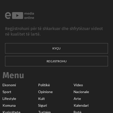
Regjistrohuni për të shkarkuar dhe shfrytëzuar videot
në kualitet të lartë.
KYÇU
REGJISTROHU
Menu
Ekonomi
Politikë
Video
Sport
Opinione
Nacionale
Lifestyle
Kult
Arte
Komuna
Siguri
Kalendari
Kuriozitete
Turizëm
Botë