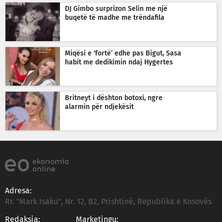
DJ Gimbo surprizon Selin me një
buqetë të madhe me trëndafila
Miqësi e ‘fortë’ edhe pas Bigut, Sasa
habit me dedikimin ndaj Hygertes
Britneyt i dështon botoxi, ngre
alarmin për ndjekësit
Adresa:
Rr. "Mark Isaku", Nr. 12, B2, Prishtinë, Republika e Kosovës
Redaksia:
Marketingu: