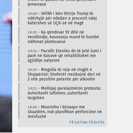
jemenase
19:40
- VATRA i bën thirrje Trump të
ndërhyjë për ndaljen e procesit ndaj
katërshes së UÇK-së në Hagë
19:35
- Ka qëndruar 92 ditë në
vendlindje, kosovarja mund të humbë
ndihmat plotësuese
19:31
- Pacolli: Ereniku do të jetë lumi i
parë në Kosovë që rehabilitohet me
zgjidhje natyrore
19:29
- Rregulla të reja në rrugët e
Shqipërisë: Shoferët rrezikojnë deri në
2 vite pezullim patente për alkoolin
19:21
- Molliqaj paralajmëron protesta:
Autoritarët luftohen, autoritarët
largohen
19:09
- Mourinho i kënaqur me
skuadrën, nuk planifikon përforcime në
mesfushë
TË GJITHA TË DITËS