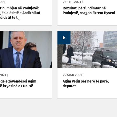
021 |
28 TET 2021 |
ër humbjen në Podujevë:
Rezultati përfundimtar në
jësia është e Abdixhikut
Podujevë, reagon Ekrem Hyseni
idatit të tij
021 |
22 MAR 2021 |
 që e zëvendësoi Agim
Agim Veliu për herë të parë,
në kryesinë e LDK-së
deputet