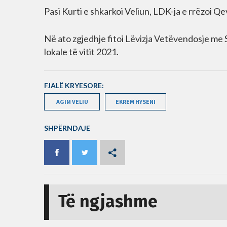
Pasi Kurti e shkarkoi Veliun, LDK-ja e rrëzoi Q
Në ato zgjedhje fitoi Lëvizja Vetëvendosje me S
lokale të vitit 2021.
FJALË KRYESORE:
AGIM VELIU
EKREM HYSENI
SHPËRNDAJE
Të ngjashme