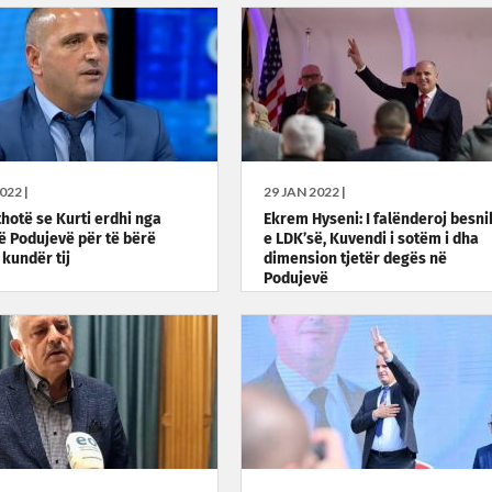
022 |
29 JAN 2022 |
thotë se Kurti erdhi nga
Ekrem Hyseni: I falënderoj besni
në Podujevë për të bërë
e LDK’së, Kuvendi i sotëm i dha
 kundër tij
dimension tjetër degës në
Podujevë