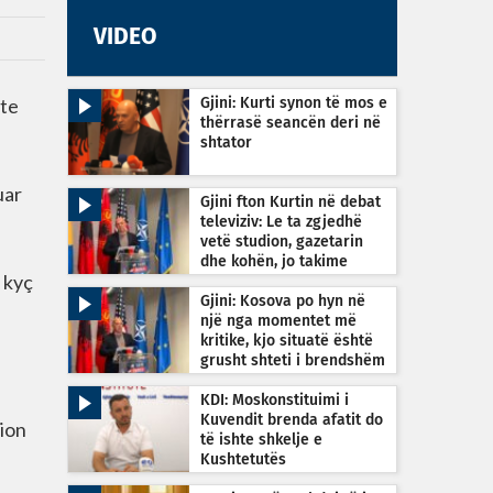
VIDEO
ite
Gjini: Kurti synon të mos e
thërrasë seancën deri në
shtator
uar
Gjini fton Kurtin në debat
televiziv: Le ta zgjedhë
vetë studion, gazetarin
dhe kohën, jo takime
a kyç
private
Gjini: Kosova po hyn në
një nga momentet më
kritike, kjo situatë është
grusht shteti i brendshëm
KDI: Moskonstituimi i
Kuvendit brenda afatit do
cion
të ishte shkelje e
Kushtetutës