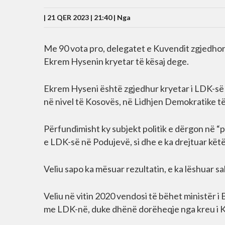
| 21 QER 2023 | 21:40 |
Nga
Me 90 vota pro, delegatet e Kuvendit zgjedhor
Ekrem Hysenin kryetar të kësaj dege.
Ekrem Hyseni është zgjedhur kryetar i LDK-së 
në nivel të Kosovës, në Lidhjen Demokratike t
Përfundimisht ky subjekt politik e dërgon në “pe
e LDK-së në Podujevë, si dhe e ka drejtuar kë
Veliu sapo ka mësuar rezultatin, e ka lëshuar s
Veliu në vitin 2020 vendosi të bëhet ministër i
me LDK-në, duke dhënë dorëheqje nga kreu i