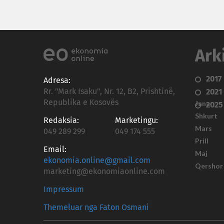
Ark
2017
Adresa:
Rr. "Mark Isaku", Nr. 12, B2, Prishtinë,
2021
Republika e Kosovës
Janar
2025
Shkurt
Redaksia:
Marketingu:
Mars
049 289 299
049 174 555
Prill
Email:
Maj
ekonomia.online@gmail.com
Qershor
marketing@ekonomiaonline.com
Impressum
Themeluar nga Faton Osmani