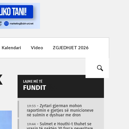
Kalendari
Video
ZGJEDHJET 2026
K
LAJME MË TË
FUNDIT
19:55
- Zyrtari gjerman mohon
raportimin e gjetjes së municioneve
në sulmin e dyshuar me dron
19:44
- Sulmet e Houthi-t thuhet se
vrasin të paktën 30 forca qeveritare