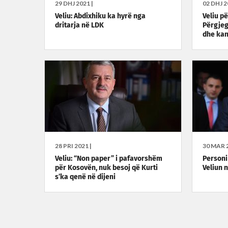
29 DHJ 2021 |
02 DHJ 2
Veliu: Abdixhiku ka hyrë nga
Veliu p
dritarja në LDK
Përgjeg
dhe kand
28 PRI 2021 |
30 MAR 2
Veliu: “Non paper” i pafavorshëm
Personi
për Kosovën, nuk besoj që Kurti
Veliun 
s’ka qenë në dijeni