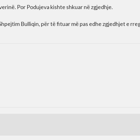
everinë. Por Podujeva kishte shkuar në zgjedhje.
hpejtim Bulliqin, për të fituar më pas edhe zgjedhjet e rreg