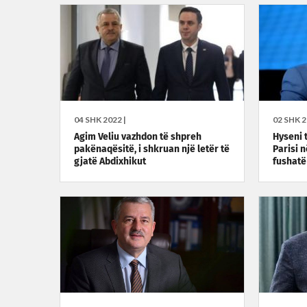
04 SHK 2022 |
02 SHK 2
Agim Veliu vazhdon të shpreh
Hyseni 
pakënaqësitë, i shkruan një letër të
Parisi 
gjatë Abdixhikut
fushatë