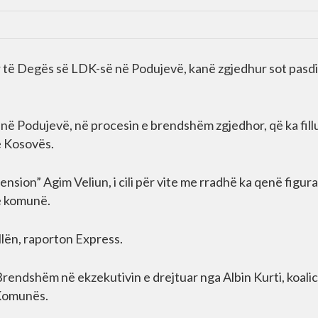
 të Degës së LDK-së në Podujevë, kanë zgjedhur sot pasd
në Podujevë, në procesin e brendshëm zgjedhor, që ka fill
ë Kosovës.
nsion” Agim Veliun, i cili për vite me rradhë ka qenë figur
të komunë.
allën, raporton Express.
 Brendshëm në ekzekutivin e drejtuar nga Albin Kurti, koali
 Komunës.