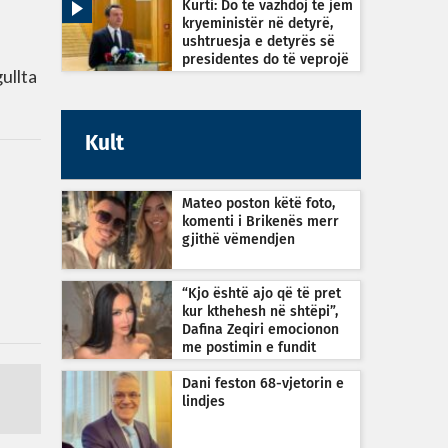
Kurti: Do të vazhdoj të jem
kryeministër në detyrë,
ushtruesja e detyrës së
presidentes do të veprojë
ullta
sipas Kushtetutës
Kult
Mateo poston këtë foto,
komenti i Brikenës merr
gjithë vëmendjen
“Kjo është ajo që të pret
kur kthehesh në shtëpi”,
Dafina Zeqiri emocionon
me postimin e fundit
Dani feston 68-vjetorin e
lindjes