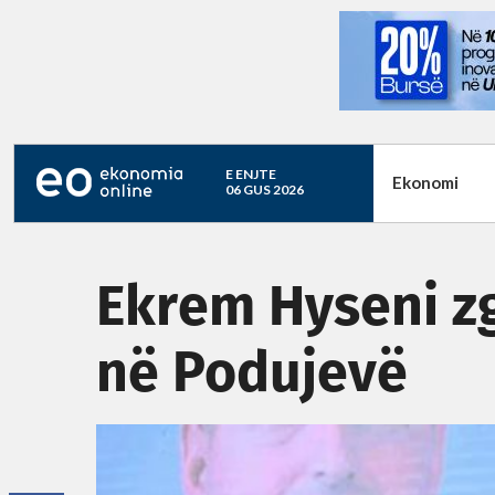
E ENJTE
Ekonomi
06 GUS 2026
Ekrem Hyseni zg
në Podujevë