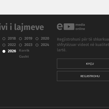
ivi i lajmeve
2018
2019
2020
Regjistrohuni për të shkarku
2022
2023
2024
shfrytëzuar videot në kualitet
Korrik
lartë.
2026
Gusht
KYÇU
REGJISTROHU