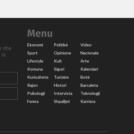
Menu
Ekonomi
Politikë
Video
ar dhe
Sport
Opinione
Nacionale
 të
Lifestyle
Kult
Arte
Komuna
Siguri
Kalendari
Kuriozitete
Turizëm
Botë
Rajon
Histori
Barcaleta
Psikologji
Intervista
Teknologji
Femra
Shpalljet
Karriera