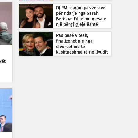
DJ PM reagon pas zërave
për ndarje nga Sarah
Berisha: Edhe mungesa e
një përgjigjeje është
përgjigje
Pas pesë vitesh,
finalizohet një nga
divorcet më të
kushtueshme të Hollivudit
kët