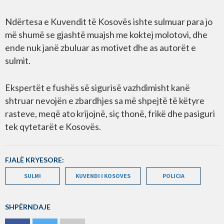
Ndërtesa e Kuvendit të Kosovës ishte sulmuar para jo
më shumë se gjashtë muajsh me koktej molotovi, dhe
ende nuk janë zbuluar as motivet dhe as autorët e
sulmit.
Ekspertët e fushës së sigurisë vazhdimisht kanë
shtruar nevojën e zbardhjes sa më shpejtë të këtyre
rasteve, meqë ato krijojnë, siç thonë, frikë dhe pasiguri
tek qytetarët e Kosovës.
FJALË KRYESORE:
SULMI
KUVENDI I KOSOVES
POLICIA
SHPËRNDAJE