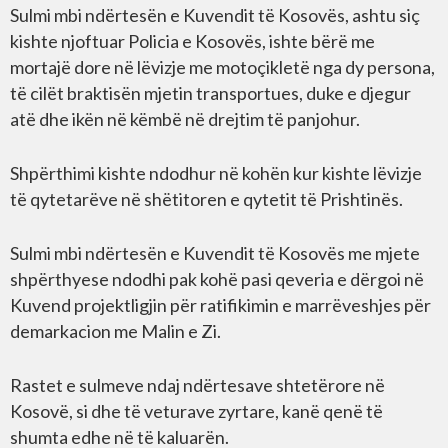
Sulmi mbi ndërtesën e Kuvendit të Kosovës, ashtu siç
kishte njoftuar Policia e Kosovës, ishte bërë me
mortajë dore në lëvizje me motoçikletë nga dy persona,
të cilët braktisën mjetin transportues, duke e djegur
atë dhe ikën në këmbë në drejtim të panjohur.
Shpërthimi kishte ndodhur në kohën kur kishte lëvizje
të qytetarëve në shëtitoren e qytetit të Prishtinës.
Sulmi mbi ndërtesën e Kuvendit të Kosovës me mjete
shpërthyese ndodhi pak kohë pasi qeveria e dërgoi në
Kuvend projektligjin për ratifikimin e marrëveshjes për
demarkacion me Malin e Zi.
Rastet e sulmeve ndaj ndërtesave shtetërore në
Kosovë, si dhe të veturave zyrtare, kanë qenë të
shumta edhe në të kaluarën.