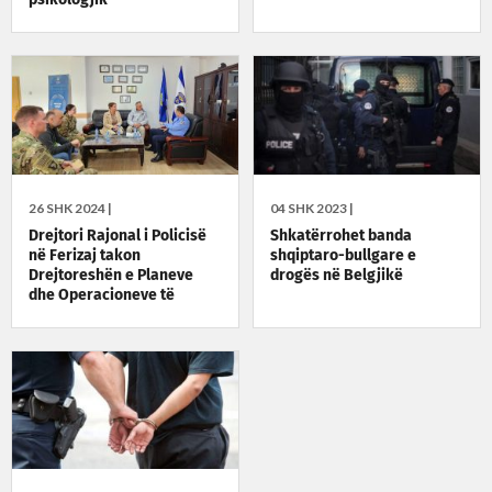
psikologjik
26 SHK 2024 |
04 SHK 2023 |
Drejtori Rajonal i Policisë
Shkatërrohet banda
në Ferizaj takon
shqiptaro-bullgare e
Drejtoreshën e Planeve
drogës në Belgjikë
dhe Operacioneve të
Sigurisë për Ballkan