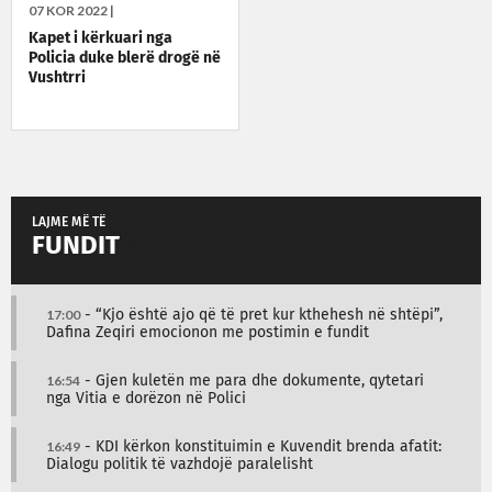
07 KOR 2022 |
Kapet i kërkuari nga
Policia duke blerë drogë në
Vushtrri
LAJME MË TË
FUNDIT
17:00
- “Kjo është ajo që të pret kur kthehesh në shtëpi”,
Dafina Zeqiri emocionon me postimin e fundit
16:54
- Gjen kuletën me para dhe dokumente, qytetari
nga Vitia e dorëzon në Polici
16:49
- KDI kërkon konstituimin e Kuvendit brenda afatit:
Dialogu politik të vazhdojë paralelisht