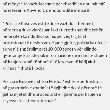
në mënyrë të vazhdueshme për zbardhjen e sulmit mbi
ndërtesën e Kuvendit, që ndodhi ditë më parë.
“Policia e Kosovës është duke vazhduar hetimet,
përderisa duke vlerësuar faktet, rrethanat dhe kohën
në të cilën ka ndodhur sulmi, përveç trajtimit
profesional të dëshmive që janë gjetur, policia ka ofruar
edhe një shpërblim prej 10, 000 eurosh për cilindo
qytetar që ka sado pak informacione që mund të shpien
në kapjen sa më të shpejtë të kryesve të këtij akti
kriminal”, thotë Hoxha.
Policia e Kosovës, shton Hoxha, “është e përkushtuar
në garantimin e zbatimit të ligjit dhe do të përdorë të
gjitha mjetet dhe procedurat e ligjshme për kapjen e
kryesve të akteve kriminale”.