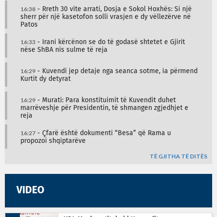
16:38
- Rreth 30 vite arrati, Dosja e Sokol Hoxhës: Si një
sherr për një kasetofon solli vrasjen e dy vëllezërve në
Patos
16:33
- Irani kërcënon se do të godasë shtetet e Gjirit
nëse ShBA nis sulme të reja
16:29
- Kuvendi jep detaje nga seanca sotme, ia përmend
Kurtit dy detyrat
16:29
- Murati: Para konstituimit të Kuvendit duhet
marrëveshje për Presidentin, të shmangen zgjedhjet e
reja
16:27
- Çfarë është dokumenti “Besa” që Rama u
propozoi shqiptarëve
TË GJITHA TË DITËS
VIDEO