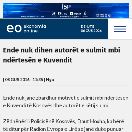
E ENJTE
06 GUS 2026
Ende nuk dihen autorët e sulmit mbi
ndërtesën e Kuvendit
| 08 GUS 2016 | 11:35 |
Nga
Ende nuk janë zbardhur motivet e sulmit mbi ndërtesën
e Kuvendi të Kosovës dhe autorët e këtij sulmi.
Zëdhënësi i Policisë së Kosovës, Daut Hoxha, ka bërë
të ditur për Radion Evropa e Lirë se janë duke punuar