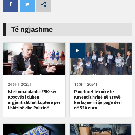
Të ngjashme
24 SHT 2025 |
16 SHT 2024 |
Ish-komandanti i FSK-së:
Punëtorët teknikë të
Kosovës i duhen
Kuvendit hyjnë në grevë,
urgjentisht helikopterë për
kërkojnë rritje page deri
Ushtrinë dhe Policinë
në 550 euro