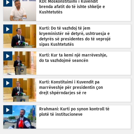
KDI: Moskonstituimi i Kuvendit
brenda afatit do të ishte shkelje e
Kushtetutës
Kurti: Do të vazhdoj të jem
kryeministër në detyrë, ushtruesja e
detyrës së presidentes do të veprojë
sipas Kushtetutës
Kurti: Kur ta kemi një marrëveshje,
do ta vazhdojmë seancën
Kurti: Konstituimi i Kuvendit pa
marrëveshje për presidentin çon
drejt shpërndarjes së re
Rrahmani: Kurti po synon kontroll të
plotë të institucioneve