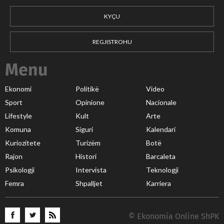
KYÇU
REGJISTROHU
Menu
Ekonomi
Politikë
Video
Sport
Opinione
Nacionale
Lifestyle
Kult
Arte
Komuna
Siguri
Kalendari
Kuriozitete
Turizëm
Botë
Rajon
Histori
Barcaleta
Psikologji
Intervista
Teknologji
Femra
Shpalljet
Karriera
© Ekonomia Online ShPK