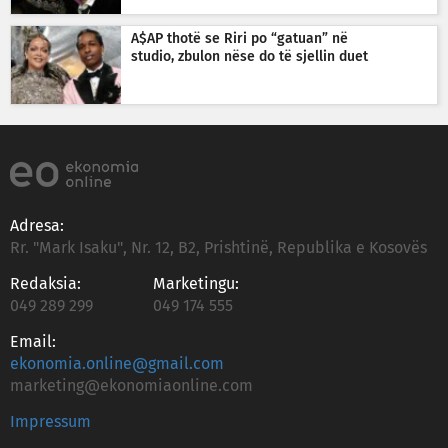
A$AP thotë se Riri po “gatuan” në
studio, zbulon nëse do të sjellin duet
Adresa:
Rr. "Mark Isaku", Nr. 12, B2, Prishtinë, Republika e Kosovës
Redaksia:
Marketingu:
049 289 299
049 174 555
Email:
ekonomia.online@gmail.com
marketing@ekonomiaonline.com
Impressum