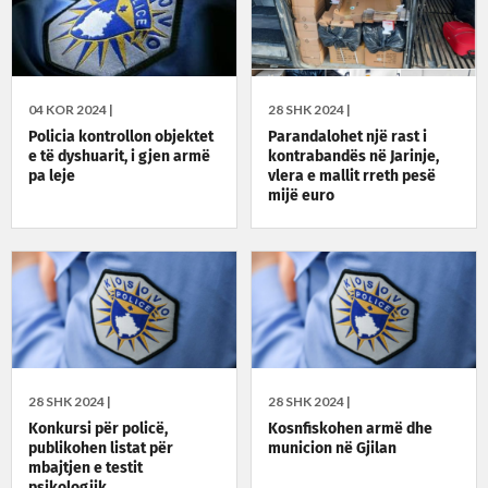
04 KOR 2024 |
28 SHK 2024 |
Policia kontrollon objektet
Parandalohet një rast i
e të dyshuarit, i gjen armë
kontrabandës në Jarinje,
pa leje
vlera e mallit rreth pesë
mijë euro
28 SHK 2024 |
28 SHK 2024 |
Konkursi për policë,
Kosnfiskohen armë dhe
publikohen listat për
municion në Gjilan
mbajtjen e testit