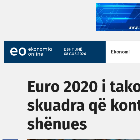
E SHTUNË
Ekonomi
08 GUS 2026
Euro 2020 i tak
skuadra që kon
shënues