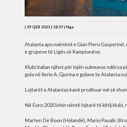
| 29 QER 2021 | 18:37 |
Nga
Atalanta apo nxënësit e Gian Piero Gasperinit, n
e grupeve të Ligës së Kampionëve.
Klubi italian njihet për lojën sulmuese ndërsa 
gola në Serie A. Gjurma e golave te Atalanta 
Lojtarët e Atalantas kanë prodhuar më së shumt
Në Euro 2020 ishin nëntë lojtarë të këtij klubi,
Marten De Roon (Holandë), Mario Pasalic (Kroa