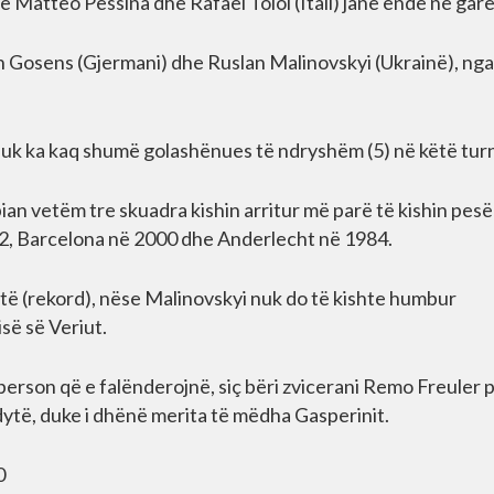
Matteo Pessina dhe Rafael Tolói (Itali) janë ende në garë
Gosens (Gjermani) dhe Ruslan Malinovskyi (Ukrainë), nga
r nuk ka kaq shumë golashënues të ndryshëm (5) në këtë tur
ian vetëm tre skuadra kishin arritur më parë të kishin pesë
2, Barcelona në 2000 dhe Anderlecht në 1984.
htë (rekord), nëse Malinovskyi nuk do të kishte humbur
së së Veriut.
ë person që e falënderojnë, siç bëri zvicerani Remo Freuler p
 dytë, duke i dhënë merita të mëdha Gasperinit.
0