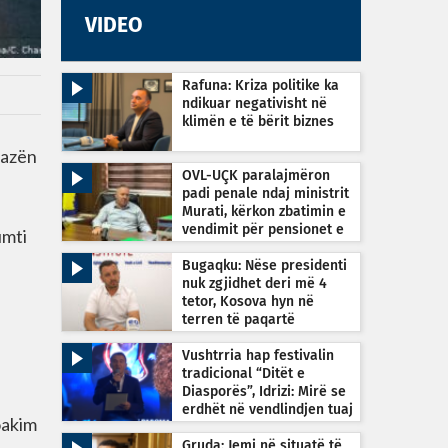
VIDEO
Rafuna: Kriza politike ka
ndikuar negativisht në
klimën e të bërit biznes
fazën
OVL-UÇK paralajmëron
padi penale ndaj ministrit
Murati, kërkon zbatimin e
vendimit për pensionet e
umti
dyfishta
Bugaqku: Nëse presidenti
nuk zgjidhet deri më 4
tetor, Kosova hyn në
terren të paqartë
kushtetues
Vushtrria hap festivalin
tradicional “Ditët e
Diasporës”, Idrizi: Mirë se
erdhët në vendlindjen tuaj
oakim
Gruda: Jemi në situatë të