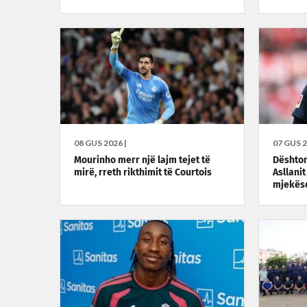
08 GUS 2026 |
07 GUS 2
Mourinho merr një lajm tejet të
Dështon
mirë, rreth rikthimit të Courtois
Asllanit
mjekës