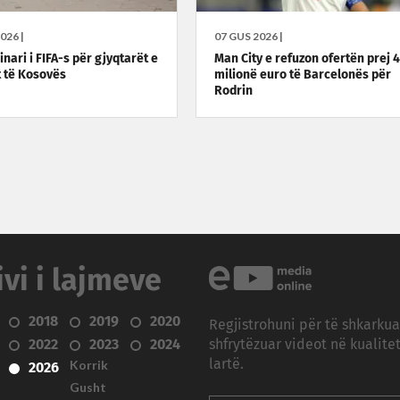
026 |
07 GUS 2026 |
nari i FIFA-s për gjyqtarët e
Man City e refuzon ofertën prej 
t të Kosovës
milionë euro të Barcelonës për
Rodrin
ivi i lajmeve
2018
2019
2020
Regjistrohuni për të shkarku
2022
2023
2024
shfrytëzuar videot në kualitet
Korrik
lartë.
2026
Gusht