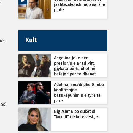
.
jashtëzakonshme, anarki e
plotë
ne.
Kult
Angelina Jolie nën
presionin e Brad Pitt,
gjykata përfshihet në
betejën për të dhënat
financiare
Adelina Ismaili dhe Gimbo
konfirmojnë
bashkëpunimin e tyre të
parë
asi
Big Mama po duket si
“kukull” në këtë veshje