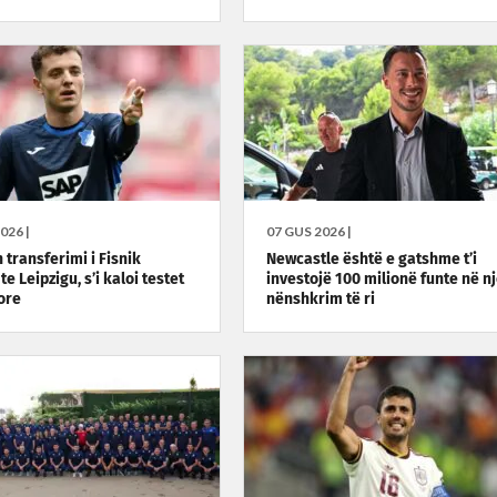
026 |
07 GUS 2026 |
 transferimi i Fisnik
Newcastle është e gatshme t’i
 te Leipzigu, s’i kaloi testet
investojë 100 milionë funte në n
ore
nënshkrim të ri