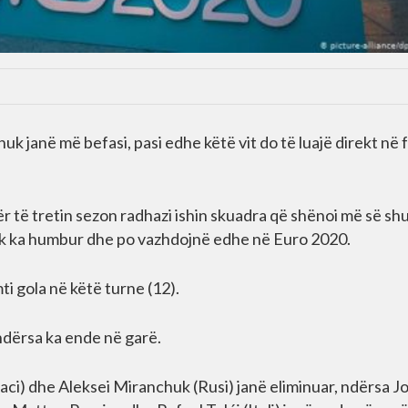
uk janë më befasi, pasi edhe këtë vit do të luajë direkt në 
për të tretin sezon radhazi ishin skuadra që shënoi më së sh
nuk ka humbur dhe po vazhdojnë edhe në Euro 2020.
i gola në këtë turne (12).
 ndërsa ka ende në garë.
ci) dhe Aleksei Miranchuk (Rusi) janë eliminuar, ndërsa J