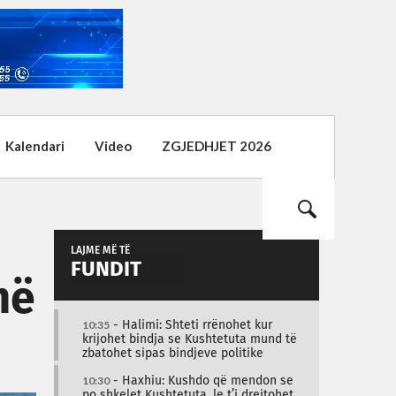
Kalendari
Video
ZGJEDHJET 2026
LAJME MË TË
FUNDIT
më
10:35
- Halimi: Shteti rrënohet kur
krijohet bindja se Kushtetuta mund të
zbatohet sipas bindjeve politike
10:30
- Haxhiu: Kushdo që mendon se
po shkelet Kushtetuta, le t’i drejtohet