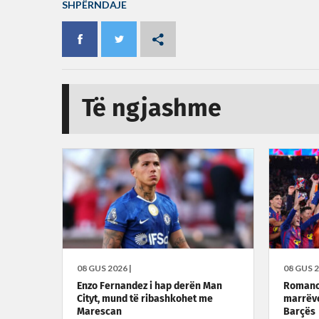
SHPËRNDAJE
Të ngjashme
08 GUS 2026 |
08 GUS 2
Enzo Fernandez i hap derën Man
Romano:
Cityt, mund të ribashkohet me
marrëve
Marescan
Barçës