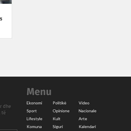
45
Menu
Ekonomi
Politikë
Video
ar dhe
Sport
Opinione
Nacionale
 të
Lifestyle
Kult
Arte
Komuna
Siguri
Kalendari