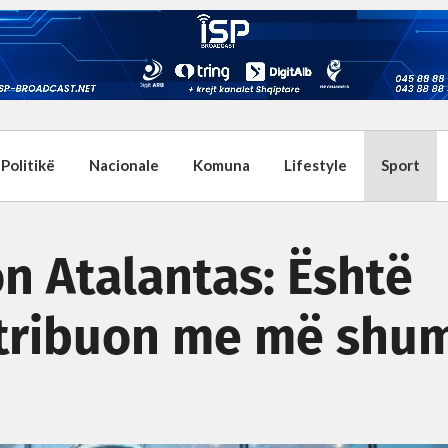
Politikë
Nacionale
Komuna
Lifestyle
Sport
on Atalantas: Është
tribuon me më shu