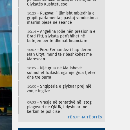
Gjykatës Kushtetuese
10:25
- Rugova: Fillimisht mbledhja e
grupit parlamentar, pastaj vendosim a
marrim pjesë në seancë
10:14
- Angelina Jolie nën presionin e
Brad Pitt, gjykata përfshihet në
betejën për të dhënat financiare
10:07
- Enzo Fernandez i hap derën
Man Cityt, mund të ribashkohet me
Marescan
10:05
- Një grua në Malishevë
sulmohet fizikisht nga një grua tjetër
dhe tre burra
10:00
- Shqipëria e gjykuar prej një
zonje inglize
09:53
- Vrasje në tentativë në Istog, i
plagosuri në QKUK, i dyshuari në
kërkim të policisë
TË GJITHA TË DITËS