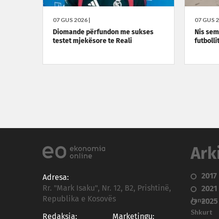
07 GUS 2026 |
07 GUS 2
Diomande përfundon me sukses
Nis semi
testet mjekësore te Reali
futbolli
Ark
2017
Adresa:
Rr. "Mark Isaku", Nr. 12, B2, Prishtinë,
2021
Republika e Kosovës
Janar
2025
Shkurt
Redaksia:
Marketingu: