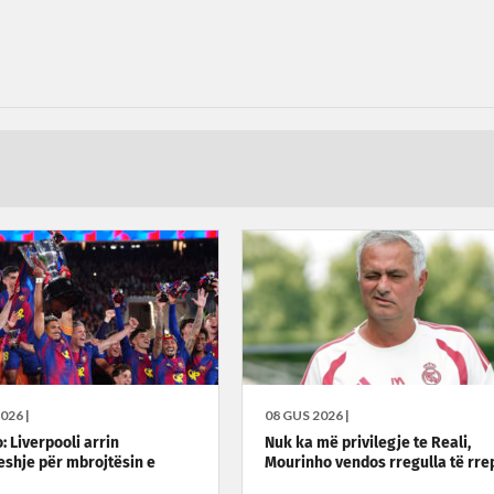
026 |
08 GUS 2026 |
 Liverpooli arrin
Nuk ka më privilegje te Reali,
shje për mbrojtësin e
Mourinho vendos rregulla të rre