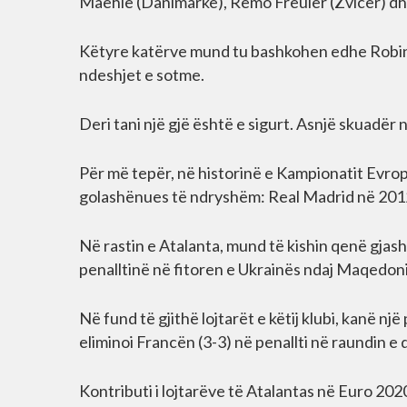
Maehle (Danimarkë), Remo Freuler (Zvicër) dhe 
Këtyre katërve mund tu bashkohen edhe Robin 
ndeshjet e sotme.
Deri tani një gjë është e sigurt. Asnjë skuadë
Për më tepër, në historinë e Kampionatit Evrop
golashënues të ndryshëm: Real Madrid në 201
Në rastin e Atalanta, mund të kishin qenë gjas
penalltinë në fitoren e Ukrainës ndaj Maqedoni
Në fund të gjithë lojtarët e këtij klubi, kanë nj
eliminoi Francën (3-3) në penallti në raundin e
Kontributi i lojtarëve të Atalantas në Euro 202