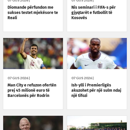
07 GUS 2026 |
07 GUS 2026 |
Diomande përfundon me
Nis seminari i FIFA-s për
sukses testet mjekësore te
gjyqtarët e futbollit të
Reali
Kosovës
07 GUS 2026 |
07 GUS 2026 |
Man City e refuzon ofertën
Ish-ylli i Premierligës
prej 45 milionë euro të
akuzohet për një sulm ndaj
Barcelonës për Rodrin
një tifozi