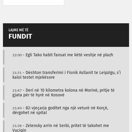
LAJME MË TË
FUNDIT
22:00
- Egli Tako habit fansat me këtë veshje në plazh
21:51
- Dështon transferimi i Fisnik Asllanit te Leipzigu, s’i
kaloi testet mjekësore
21:47
- Deri në 10 kilometra kolona në Morinë, pritje të
gjata për të hyrë në Kosovë
21:40
- 82-vjeçarja goditet nga një veturë në Korçë,
dërgohet në spital
21:38
- Zelensky arrin në Serbi, pritet të takohet me
Vuçiqin