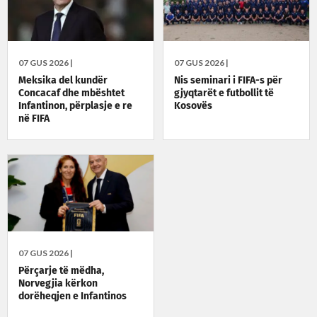
07 GUS 2026 |
07 GUS 2026 |
Meksika del kundër
Nis seminari i FIFA-s për
Concacaf dhe mbështet
gjyqtarët e futbollit të
Infantinon, përplasje e re
Kosovës
në FIFA
07 GUS 2026 |
Përçarje të mëdha,
Norvegjia kërkon
dorëheqjen e Infantinos