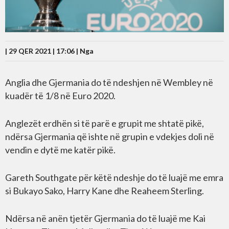
| 29 QER 2021 | 17:06 |
Nga
Anglia dhe Gjermania do të ndeshjen në Wembley në
kuadër të 1/8 në Euro 2020.
Anglezët erdhën si të parë e grupit me shtatë pikë,
ndërsa Gjermania që ishte në grupin e vdekjes doli në
vendin e dytë me katër pikë.
Gareth Southgate për këtë ndeshje do të luajë me emra
si Bukayo Sako, Harry Kane dhe Reaheem Sterling.
Ndërsa në anën tjetër Gjermania do të luajë me Kai