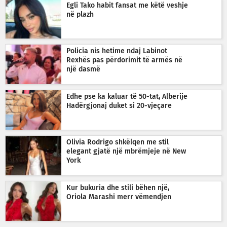
Egli Tako habit fansat me këtë veshje
në plazh
Policia nis hetime ndaj Labinot
Rexhës pas përdorimit të armës në
një dasmë
Edhe pse ka kaluar të 50-tat, Alberije
Hadërgjonaj duket si 20-vjeçare
Olivia Rodrigo shkëlqen me stil
elegant gjatë një mbrëmjeje në New
York
Kur bukuria dhe stili bëhen një,
Oriola Marashi merr vëmendjen