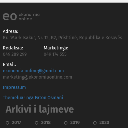
Adresa:
Rr. "Mark Isaku", Nr. 12, B2, Prishtinë, Republika e Kosovës
Redaksia:
Marketingu:
049 289 299
049 174 555
Email:
ekonomia.online@gmail.com
marketing@ekonomiaonline.com
Impressum
Themeluar nga Faton Osmani
Arkivi i lajmeve
2017
2018
2019
2020