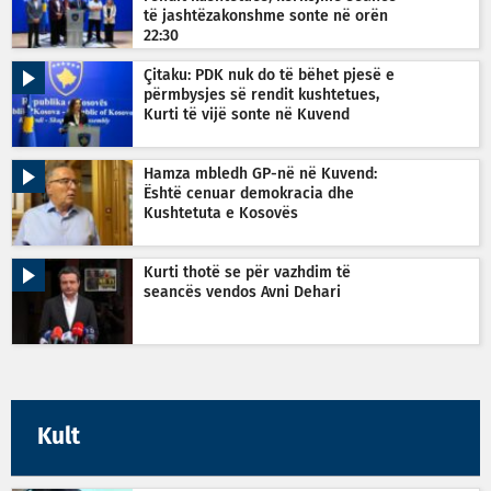
të jashtëzakonshme sonte në orën
22:30
Çitaku: PDK nuk do të bëhet pjesë e
përmbysjes së rendit kushtetues,
Kurti të vijë sonte në Kuvend
Hamza mbledh GP-në në Kuvend:
Është cenuar demokracia dhe
Kushtetuta e Kosovës
Kurti thotë se për vazhdim të
seancës vendos Avni Dehari
Kult