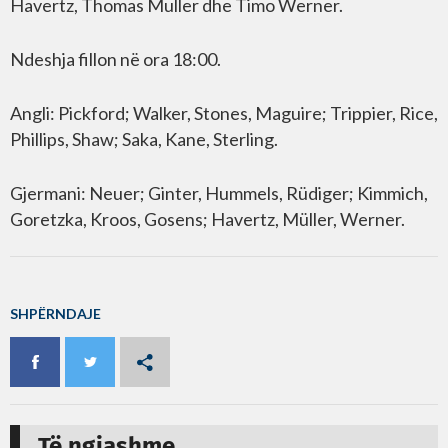
Havertz, Thomas Muller dhe Timo Werner.
Ndeshja fillon në ora 18:00.
Angli: Pickford; Walker, Stones, Maguire; Trippier, Rice,
Phillips, Shaw; Saka, Kane, Sterling.
Gjermani: Neuer; Ginter, Hummels, Rüdiger; Kimmich,
Goretzka, Kroos, Gosens; Havertz, Müller, Werner.
SHPËRNDAJE
Të ngjashme