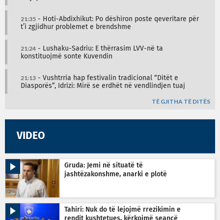
21:35
- Hoti-Abdixhikut: Po dëshiron poste qeveritare për
t’i zgjidhur problemet e brendshme
21:24
- Lushaku-Sadriu: E thërrasim LVV-në ta
konstituojmë sonte Kuvendin
21:13
- Vushtrria hap festivalin tradicional “Ditët e
Diasporës”, Idrizi: Mirë se erdhët në vendlindjen tuaj
TË GJITHA TË DITËS
VIDEO
Gruda: Jemi në situatë të
jashtëzakonshme, anarki e plotë
Tahiri: Nuk do të lejojmë rrezikimin e
rendit kushtetues, kërkojmë seancë