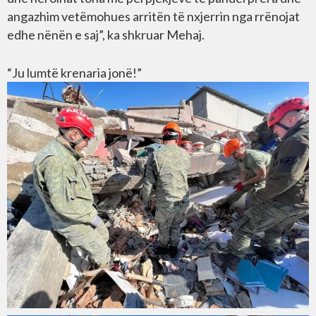
angazhim vetëmohues arritën të nxjerrin nga rrënojat
edhe nënën e saj”, ka shkruar Mehaj.
“Ju lumtë krenaria jonë!”