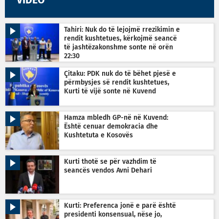
VIDEO
Tahiri: Nuk do të lejojmë rrezikimin e
rendit kushtetues, kërkojmë seancë
të jashtëzakonshme sonte në orën
22:30
Çitaku: PDK nuk do të bëhet pjesë e
përmbysjes së rendit kushtetues,
Kurti të vijë sonte në Kuvend
Hamza mbledh GP-në në Kuvend:
Është cenuar demokracia dhe
Kushtetuta e Kosovës
Kurti thotë se për vazhdim të
seancës vendos Avni Dehari
Kurti: Preferenca jonë e parë është
presidenti konsensual, nëse jo,