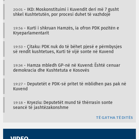
20:01
- IKD: Moskonstituimi i Kuvendit deri më 7 gusht
shkel Kushtetutën, por procesi duhet të vazhdojë
19:56
- Kurti i shkruan Hamzës, ia ofron PDK pozitën e
Kryeparlamentarit
19:53
- Çitaku: PDK nuk do të bëhet pjesë e përmbysjes
së rendit kushtetues, Kurti të vijë sonte në Kuvend
19:34
- Hamza mbledh GP-në në Kuvend: Është cenuar
demokracia dhe Kushtetuta e Kosovës
19:27
- Deputetët e PDK-së pritet të mblidhen pas pak në
Kuvend
19:18
- Kryeziu: Deputetët mund të thërrasin sonte
seancë të jashtëzakonshme
TË GJITHA TË DITËS