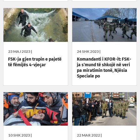
23 MAJ 2023 |
24 SHK 2023 |
FSK-ja gjen trupin e pajetë
Komandanti i KFOR-it: FSK-
të fëmijës 4-vjeçar
ja s’mund të shkojë në veri
pa miratimin tonë, Njësia
Speciale po
10 SHK 2023 |
22 MAR 2022 |