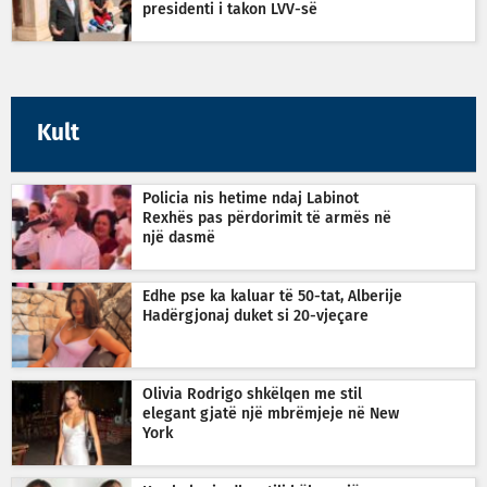
presidenti i takon LVV-së
Kult
Policia nis hetime ndaj Labinot
Rexhës pas përdorimit të armës në
një dasmë
Edhe pse ka kaluar të 50-tat, Alberije
Hadërgjonaj duket si 20-vjeçare
Olivia Rodrigo shkëlqen me stil
elegant gjatë një mbrëmjeje në New
York