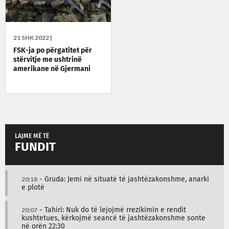
21 SHK 2022 |
FSK-ja po përgatitet për
stërvitje me ushtrinë
amerikane në Gjermani
LAJME MË TË
FUNDIT
20:18
- Gruda: Jemi në situatë të jashtëzakonshme, anarki
e plotë
20:07
- Tahiri: Nuk do të lejojmë rrezikimin e rendit
kushtetues, kërkojmë seancë të jashtëzakonshme sonte
në orën 22:30