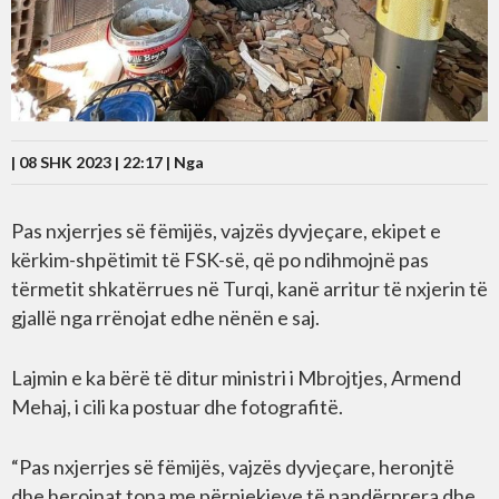
| 08 SHK 2023 | 22:17 |
Nga
Pas nxjerrjes së fëmijës, vajzës dyvjeçare, ekipet e
kërkim-shpëtimit të FSK-së, që po ndihmojnë pas
tërmetit shkatërrues në Turqi, kanë arritur të nxjerin të
gjallë nga rrënojat edhe nënën e saj.
Lajmin e ka bërë të ditur ministri i Mbrojtjes, Armend
Mehaj, i cili ka postuar dhe fotografitë.
“Pas nxjerrjes së fëmijës, vajzës dyvjeçare, heronjtë
dhe heroinat tona me përpjekjeve të pandërprera dhe