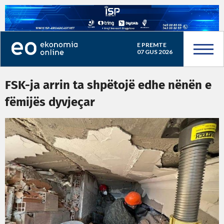
E PREMTE
07 GUS 2026
FSK-ja arrin ta shpëtojë edhe nënën e
fëmijës dyvjeçar