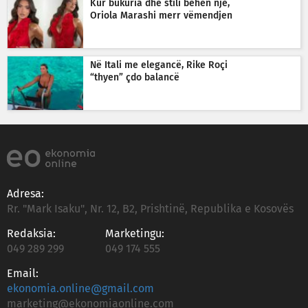
Kur bukuria dhe stili bëhen një,
Oriola Marashi merr vëmendjen
Në Itali me elegancë, Rike Roçi
“thyen” çdo balancë
Adresa:
Rr. "Mark Isaku", Nr. 12, B2, Prishtinë, Republika e Kosovës
Redaksia:
Marketingu:
049 289 299
049 174 555
Email:
ekonomia.online@gmail.com
marketing@ekonomiaonline.com