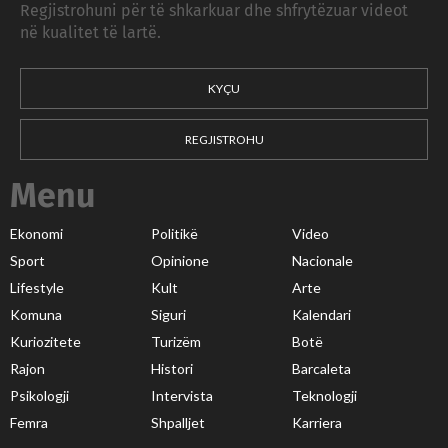
Regjistrohuni për të shkarkuar dhe shfrytëzuar videot
në kualitet të lartë.
KYÇU
REGJISTROHU
Menu
Ekonomi
Politikë
Video
Sport
Opinione
Nacionale
Lifestyle
Kult
Arte
Komuna
Siguri
Kalendari
Kuriozitete
Turizëm
Botë
Rajon
Histori
Barcaleta
Psikologji
Intervista
Teknologji
Femra
Shpalljet
Karriera