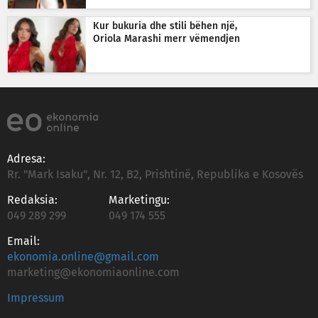
Kur bukuria dhe stili bëhen një,
Oriola Marashi merr vëmendjen
Adresa:
Rr. "Mark Isaku", Nr. 12, B2, Prishtinë, Republika e Kosovës
Redaksia:
Marketingu:
049 289 299
049 174 555
Email:
ekonomia.online@gmail.com
marketing@ekonomiaonline.com
Impressum