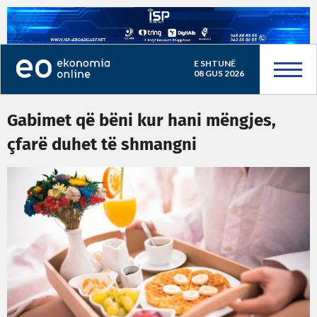
E SHTUNË
08 GUS 2026
Gabimet që bëni kur hani mëngjes,
çfarë duhet të shmangni