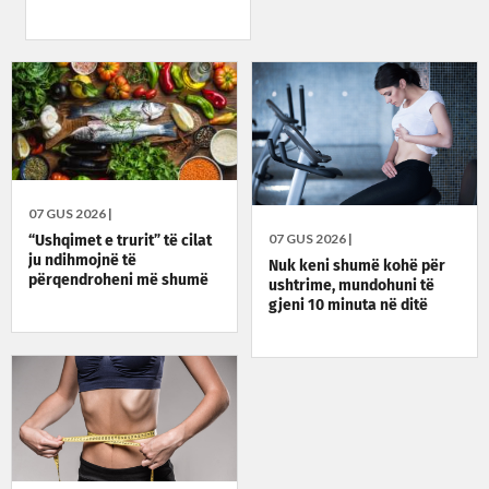
07 GUS 2026 |
07 GUS 2026 |
“Ushqimet e trurit” të cilat
ju ndihmojnë të
Nuk keni shumë kohë për
përqendroheni më shumë
ushtrime, mundohuni të
gjeni 10 minuta në ditë