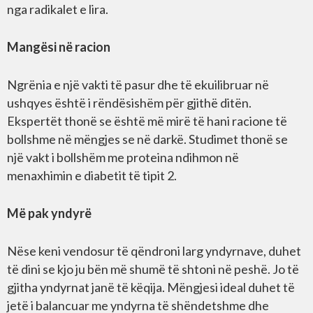
nga radikalet e lira.
Mangësi në racion
Ngrënia e një vakti të pasur dhe të ekuilibruar në
ushqyes është i rëndësishëm për gjithë ditën.
Ekspertët thonë se është më mirë të hani racione të
bollshme në mëngjes se në darkë. Studimet thonë se
një vakt i bollshëm me proteina ndihmon në
menaxhimin e diabetit të tipit 2.
Më pak yndyrë
Nëse keni vendosur të qëndroni larg yndyrnave, duhet
të dini se kjo ju bën më shumë të shtoni në peshë. Jo të
gjitha yndyrnat janë të këqija. Mëngjesi ideal duhet të
jetë i balancuar me yndyrna të shëndetshme dhe