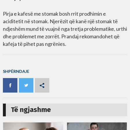
Pirja e kafesë me stomak bosh rrit prodhimin e
aciditetit në stomak. Njerëzit që kanë një stomak të
ndjeshëm mund të vuajnë nga tretja problematike, urthi
dhe problemet me zorrët. Prandaj rekomandohet që
kafeja të pihet pas ngrënies.
SHPËRNDAJE
Të ngjashme