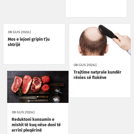
08 GUS 2026 |
Mos e lejoni gripin t’ju
shtrijë
08 GUS 2026 |
Trajtime natyrale kundër
rënies së flokëve
08 GUS 2026 |
Reduktoni konsumin e
mishit të kuq nëse doni të
arrini pleqërinë