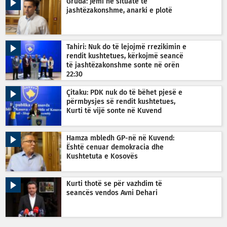
Gruda: Jemi në situatë të
jashtëzakonshme, anarki e plotë
Tahiri: Nuk do të lejojmë rrezikimin e
rendit kushtetues, kërkojmë seancë
të jashtëzakonshme sonte në orën
22:30
Çitaku: PDK nuk do të bëhet pjesë e
përmbysjes së rendit kushtetues,
Kurti të vijë sonte në Kuvend
Hamza mbledh GP-në në Kuvend:
Është cenuar demokracia dhe
Kushtetuta e Kosovës
Kurti thotë se për vazhdim të
seancës vendos Avni Dehari