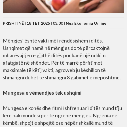
PRISHTINË | 18 TET 2025 | 03:00 |
Nga Ekonomia Online
Mëngjesi është vakti më i rëndësishëm i ditës.
Ushqimet që hamë në mëngjes do të përcaktojnë
mbarëvajtjen e gjjithë ditës por kanë një ndikim
afatgjatë në shëndet. Për të marrë përfitimet
maksimale të këtij vakti, agroweb ju këshillon të
shmangni duhet të shmangni 8 gabimet e mëposhtme.
Mungesa e vëmendjes tek ushqimi
Mungesa e kohës dhe ritmi i shfrenuar i ditës mund t’ju
lërë pak mundësi për të ngrënë mëngjes. Ngrënia në
këmbë, shpejt e shpejtë ose nëpër shkallë mund të