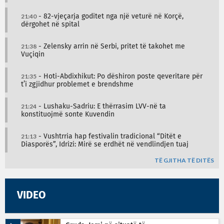
21:40
- 82-vjeçarja goditet nga një veturë në Korçë,
dërgohet në spital
21:38
- Zelensky arrin në Serbi, pritet të takohet me
Vuçiqin
21:35
- Hoti-Abdixhikut: Po dëshiron poste qeveritare për
t’i zgjidhur problemet e brendshme
21:24
- Lushaku-Sadriu: E thërrasim LVV-në ta
konstituojmë sonte Kuvendin
21:13
- Vushtrria hap festivalin tradicional “Ditët e
Diasporës”, Idrizi: Mirë se erdhët në vendlindjen tuaj
TË GJITHA TË DITËS
VIDEO