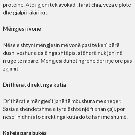
proteinë. Ato i gjeni tek avokadi, farat chia, veza e plotë
dhe gjalpi i kikirikut.
Mëngjesi i vonë
Nëse e shtyni mëngjesin më vonë pasi të keni bërë
dush, veshur e dalë nga shtëpia, atëherë nuk jeni në
rrugë të mbarë. Mëngjesi duhet ngrënë deri një orë pas
zgjimit.
Drithërat direkt nga kutia
Drithërat e mëngjesit janë të mbushura me sheqer.
Sasia e shëndetshme e tyre është një filxhan çaji, por
nëse i hidhni ato direkt nga kutia do të hani më shumë.
Kafeja para bukës