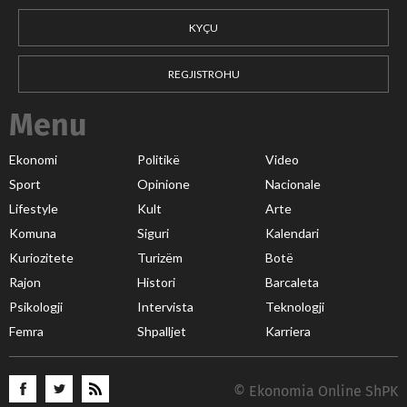
KYÇU
REGJISTROHU
Menu
Ekonomi
Politikë
Video
Sport
Opinione
Nacionale
Lifestyle
Kult
Arte
Komuna
Siguri
Kalendari
Kuriozitete
Turizëm
Botë
Rajon
Histori
Barcaleta
Psikologji
Intervista
Teknologji
Femra
Shpalljet
Karriera
© Ekonomia Online ShPK