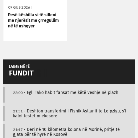
07 GUS 2026 |
Pesë këshilla si të silleni
me njerëzit me çrregullim
në të ushqyer
LAJME MË TË
FUNDIT
22:00
- Egli Tako habit fansat me këtë veshje në plazh
21:51
- Dështon transferimi i Fisnik Asllanit te Leipzigu, s’i
kaloi testet mjekësore
21:47
- Deri në 10 kilometra kolona në Morinë, pritje të
gjata për të hyrë në Kosovë