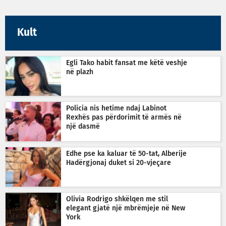
Kult
Egli Tako habit fansat me këtë veshje
në plazh
Policia nis hetime ndaj Labinot
Rexhës pas përdorimit të armës në
një dasmë
Edhe pse ka kaluar të 50-tat, Alberije
Hadërgjonaj duket si 20-vjeçare
Olivia Rodrigo shkëlqen me stil
elegant gjatë një mbrëmjeje në New
York