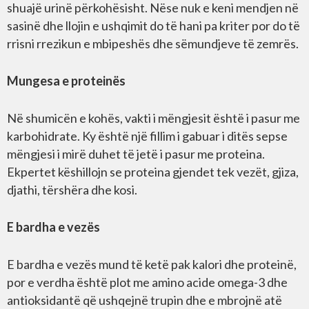
shuajë urinë përkohësisht. Nëse nuk e keni mendjen në
sasinë dhe llojin e ushqimit do të hani pa kriter por do të
rrisni rrezikun e mbipeshës dhe sëmundjeve të zemrës.
Mungesa e proteinës
Në shumicën e kohës, vakti i mëngjesit është i pasur me
karbohidrate. Ky është një fillim i gabuar i ditës sepse
mëngjesi i mirë duhet të jetë i pasur me proteina.
Ekpertet këshillojn se proteina gjendet tek vezët, gjiza,
djathi, tërshëra dhe kosi.
E bardha e vezës
E bardha e vezës mund të ketë pak kalori dhe proteinë,
por e verdha është plot me amino acide omega-3 dhe
antioksidantë që ushqejnë trupin dhe e mbrojnë atë