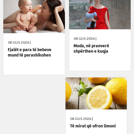
08 GUS 2026 |
08 GUS 2026 |
Moda, në pranverë
Fjalët e para të bebeve
shpërthen e kuqja
mund të parashikohen
08 GUS 2026 |
Të mirat që ofron limoni