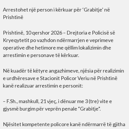
Arrestohet një person i kërkuar për ‘Grabitje’ në
Prishtinë
Prishtinë, 10 qershor 2026 – Drejtoria e Policisë së
Kryeqytetit po vazhdon ndërmarrjen e veprimeve
operative dhe hetimore me qëllim lokalizimin dhe
arrestimin e personave të kërkuar.
Në kuadër të këtyre angazhimeve, njësia për realizimin
e urdhëresave e Stacionit Policor Veriu në Prishtinë
kanë realizuar arrestimin e personit:
– F.Sh., mashkull, 21 vjeç, i dënuar me 3 (tre) vite e
gjysmë burgim për veprën penale “Grabitje”.
Njësitet kompetente policore kanë ndërmarrë të gjitha