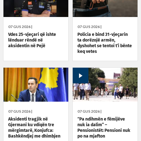
07 GUS 2026 |
07 GUS 2026 |
Vdes 25-vjeçari që ishte
Policia e bind 31-vjeçarin
lënduar rëndë në
ta dorëzojë armën,
aksidentin në Pejë
dyshohet se tentoi t’i bënte
keq vetes
07 GUS 2026 |
07 GUS 2026 |
Aksidenti tragjik në
“Pa ndihmën e fëmijëve
Gjermani ku vdiqën tre
nuk ia dalim” –
mërgimtarë, Konjufca:
Pensionistët: Pensioni nuk
Bashkëndjej me dhimbjen
po na mjafton