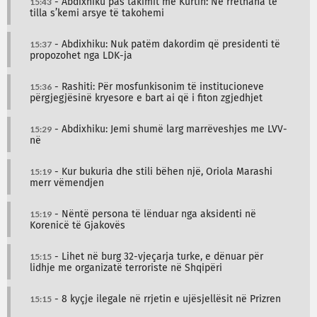
15:43
- Abdixhiku pas takimit me Kurtin: Në rrethana të
tilla s’kemi arsye të takohemi
15:37
- Abdixhiku: Nuk patëm dakordim që presidenti të
propozohet nga LDK-ja
15:36
- Rashiti: Për mosfunkisonim të institucioneve
përgjegjësinë kryesore e bart ai që i fiton zgjedhjet
15:29
- Abdixhiku: Jemi shumë larg marrëveshjes me LVV-
në
15:19
- Kur bukuria dhe stili bëhen një, Oriola Marashi
merr vëmendjen
15:19
- Nëntë persona të lënduar nga aksidenti në
Korenicë të Gjakovës
15:15
- Lihet në burg 32-vjeçarja turke, e dënuar për
lidhje me organizatë terroriste në Shqipëri
15:15
- 8 kyçje ilegale në rrjetin e ujësjellësit në Prizren