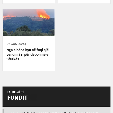
e familjeve
07 GUS 2026 |
Nga e hëna hyn në fuqi një
vendim i ri për deponinë e
Sferkës
LAJME MË TË
FUNDIT