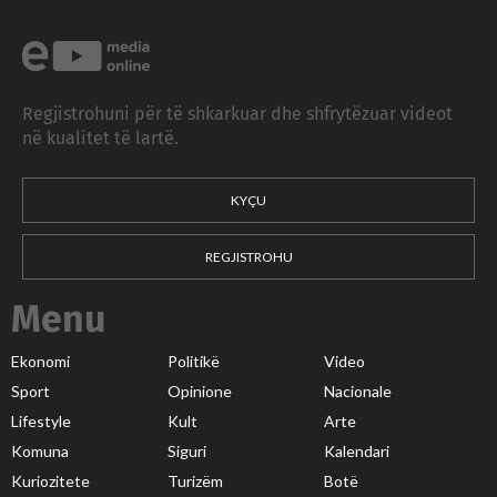
Regjistrohuni për të shkarkuar dhe shfrytëzuar videot
në kualitet të lartë.
KYÇU
REGJISTROHU
Menu
Ekonomi
Politikë
Video
Sport
Opinione
Nacionale
Lifestyle
Kult
Arte
Komuna
Siguri
Kalendari
Kuriozitete
Turizëm
Botë