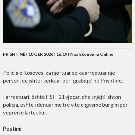
PRISHTINË | 10 QER 2026 | 16:19 |
Nga Ekonomia Online
Policia e Kosovës, ka njoftuar se ka arrestuar një
person, që ishte i kërkuar për ‘grabitje’ në Prishtinë.
I arrestuari, është F.SH 21 vjeçar, dhe i njëjti, shton
policia, është i dënuar me tre vite e gjysmë burgim për
veprën e lartcekur.
Postimi: