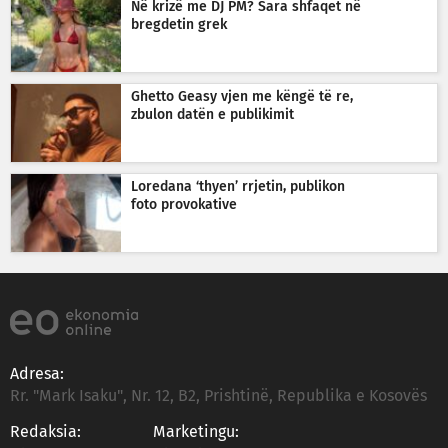
Në krizë me DJ PM? Sara shfaqet në
bregdetin grek
Ghetto Geasy vjen me këngë të re,
zbulon datën e publikimit
Loredana ‘thyen’ rrjetin, publikon
foto provokative
Adresa:
Rr. "Mark Isaku", Nr. 12, B2, Prishtinë, Republika e Kosovës
Redaksia:
Marketingu: