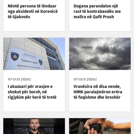
Nëntë persona të lënduar
Dogana parandalon një
nga aksidenti në Korenicë
rast të kontrabandës me
të Gjakovës
mallra në Qafë Prush
07 GUS 2026 |
07 GUS 2026 |
I akuzuari për vrasjen e
Vranësira në disa vende,
shokut për borxh, në
IHMK paralajmëron erëra
rigjykim për herë të tretë
të fuqishme dhe breshër