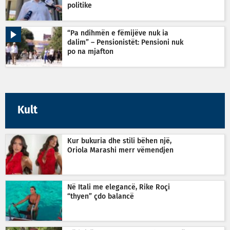
politike
“Pa ndihmën e fëmijëve nuk ia
dalim” – Pensionistët: Pensioni nuk
po na mjafton
Kult
Kur bukuria dhe stili bëhen një,
Oriola Marashi merr vëmendjen
Në Itali me elegancë, Rike Roçi
“thyen” çdo balancë