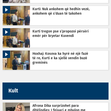
Kurti: Nuk ankohem që hedhin vezë,
ankohem që s’duan të takohen
Kurti tregon pse s’propozoi përsëri
emër për kryetar Kuvendi
Hoxhaj: Kosova ka hyrë në një fazë
të re, Kurti e ka sjellë vendin buzë
greminës
Kult
Afrona Dika surprizohet para
ditëlindjes: I fejuari e mbulon me