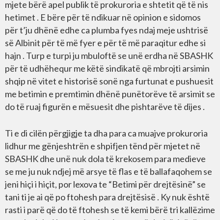
mjete bërë apel publik të prokuroria e shtetit që të nis
hetimet . E bëre për të ndikuar në opinion e sidomos
për t’ju dhënë edhe ca plumba fyes ndaj meje ushtrisë
së Albinit për të më fyer e për të më paraqitur edhe si
hajn . Turp e turpi ju mbuloftë se unë erdha në SBASHK
për të udhëhequr me këtë sindikatë që mbrojti arsimin
shqip në vitet e historisë sonë nga furtunat e pushuesit
me betimin e premtimin dhënë punëtorëve të arsimit se
do të ruaj figurën e mësuesit dhe pishtarëve të dijes .
Ti e di cilën përgjigje ta dha para ca muajve prokuroria
lidhur me gënjeshtrën e shpifjen tënd për mjetet në
SBASHK dhe unë nuk dola të krekosem para medieve
se me ju nuk ndjej më arsye të flas e të ballafaqohem se
jeni hiçi i hiçit, por lexova te “Betimi për drejtësinë” se
tani ti je ai që po ftohesh para drejtësisë . Ky nuk është
rasti i parë që do të ftohesh se të kemi bërë tri kallëzime