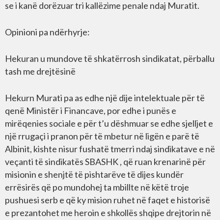
se i kanë dorëzuar tri kallëzime penale ndaj Muratit.
Opinioni pa ndërhyrje:
Hekuran u mundove të shkatërrosh sindikatat, përballu
tash me drejtësinë
Hekurn Murati pa as edhe një dije intelektuale për të
qenë Ministër i Financave, por edhe i punës e
mirëqenies sociale e për t’u dëshmuar se edhe sjelljet e
një rrugaçi i pranon për të mbetur në ligën e parë të
Albinit, kishte nisur fushatë tmerri ndaj sindikatave e në
veçanti të sindikatës SBASHK , që ruan krenarinë për
misionin e shenjtë të pishtarëve të dijes kundër
errësirës që po mundohej ta mbillte në këtë troje
pushuesi serb e që ky mision ruhet në faqet e historisë
e prezantohet me heroin e shkollës shqipe drejtorin në