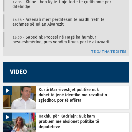
17:05
- Khloe i bën Kylie-t një tortë të çuditshme për
ditëlindje
16:58
- Arsenali merr përditësim të madh rreth të
ardhmes së Julian Alvarezit
16:50
- Sabedini: Procesi në Hagë ka humbur
besueshmërinë, pres vendim lirues për të akuzuarit
TË GJITHA TË DITËS
VIDEO
Kurti: Marrëveshjet politike nuk
duhet të jenë identike me rezultatin
zgjedhor, por të afërta
Haxhiu për Kadriajn: Nuk kam
problem me aksionet politike të
deputetëve