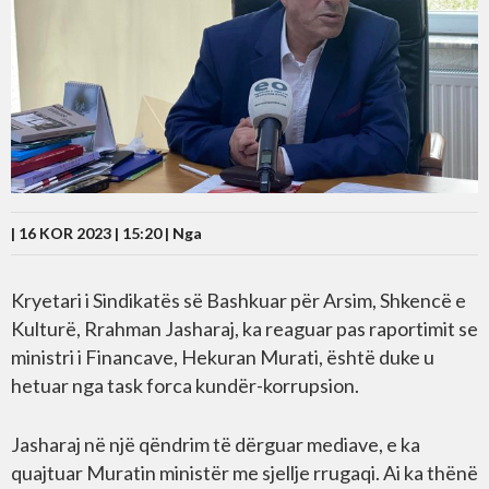
| 16 KOR 2023 | 15:20 |
Nga
Kryetari i Sindikatës së Bashkuar për Arsim, Shkencë e
Kulturë, Rrahman Jasharaj, ka reaguar pas raportimit se
ministri i Financave, Hekuran Murati, është duke u
hetuar nga task forca kundër-korrupsion.
Jasharaj në një qëndrim të dërguar mediave, e ka
quajtuar Muratin ministër me sjellje rrugaqi. Ai ka thënë