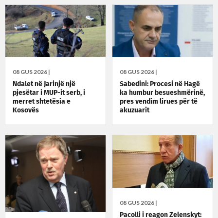
08 GUS 2026 |
08 GUS 2026 |
Ndalet në Jarinjë një
Sabedini: Procesi në Hagë
pjesëtar i MUP-it serb, i
ka humbur besueshmërinë,
merret shtetësia e
pres vendim lirues për të
Kosovës
akuzuarit
08 GUS 2026 |
Pacolli i reagon Zelenskyt: