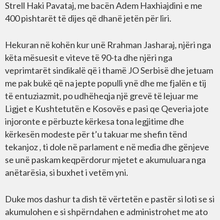
Strell Haki Pavataj, me bacën Adem Haxhiajdini e me
400 pishtarët të dijes që dhanë jetën për liri.
Hekuran në kohën kur unë Rrahman Jasharaj, njëri nga
këta mësuesit e viteve të 90-ta dhe njëri nga
veprimtarët sindikalë që i thamë JO Serbisë dhe jetuam
me pak bukë që na jepte populli ynë dhe me fjalën e tij
të entuziazmit, po udhëheqja një grevë të lejuar me
Ligjet e Kushtetutën e Kosovës e pasi qe Qeveria jote
injoronte e përbuzte kërkesa tona legjitime dhe
kërkesën modeste për t’u takuar me shefin tënd
tekanjoz , ti dole në parlament e në media dhe gënjeve
se unë paskam keqpërdorur mjetet e akumuluara nga
anëtarësia, si buxhet i vetëm yni.
Duke mos dashur ta dish të vërtetën e pastër si loti se si
akumulohen e si shpërndahen e administrohet me ato