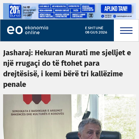
E SHTUNË
08 GUS 2026
Jasharaj: Hekuran Murati me sjelljet e
një rrugaçi do të ftohet para
drejtësisë, i kemi bërë tri kallëzime
penale