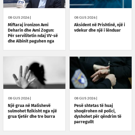
08 GUS 2026 |
08 GUS 2026 |
Miftaraj ironizon Avni
Aksident në Prishtinë, një i
Deharin dhe Avni Zogun:
vdekur dhe një i lënduar
Për servilitetin ndaj VV-së
dhe Albinit paguhen nga
taksat e qytetarëve
08 GUS 2026 |
08 GUS 2026 |
Një grua në Malishevë
Pesë shtetas të huaj
sulmohet fizikisht nga një
shoqërohen në polici,
grua tjetër dhe tre burra
dyshohet për qëndrim të
parregullt