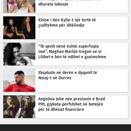
dhurata luksoze
Khloe i bën Kylie-t një tortë të
çuditshme për ditëlindje
“Të qenit nënë është superfuqia
ime”, Meghan Markle tregon se si
Lilibet e bën të ndihet e guximshme
Eksploziv në derën e dyqanit të
Noizy-t në Durrës
Angelina Jolie nën presionin e Brad
Pitt, gjykata përfshihet në betejën
për të dhënat financiare