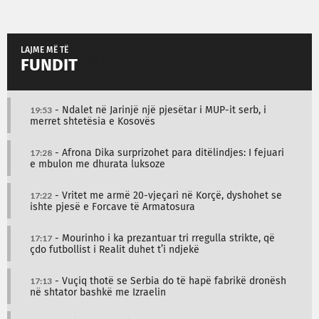
LAJME MË TË
FUNDIT
19:53
- Ndalet në Jarinjë një pjesëtar i MUP-it serb, i
merret shtetësia e Kosovës
17:28
- Afrona Dika surprizohet para ditëlindjes: I fejuari
e mbulon me dhurata luksoze
17:22
- Vritet me armë 20-vjeçari në Korçë, dyshohet se
ishte pjesë e Forcave të Armatosura
17:17
- Mourinho i ka prezantuar tri rregulla strikte, që
çdo futbollist i Realit duhet t’i ndjekë
17:13
- Vuçiq thotë se Serbia do të hapë fabrikë dronësh
në shtator bashkë me Izraelin