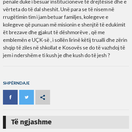
penale duke i besuar institucioneve të drejtësisë dhe e
vërteta do të dal sheshit. Unë para se të nisem në
rrugëtimin tim i jam betuar familjes, kolegeve e
kolegeve që punuan më misionin e shenjtë të edukimit
ët brezave dhe gjakut të dëshmorëve , që me
emblemën e UÇK-së , i sollën lirinë këtij trualli dhe zërin
shqip të ziles në shkollat e Kosovës se do të vazhdoj të
jem i ndershëm e ti kush je dhe kush do të jesh ?
SHPËRNDAJE
Të ngjashme