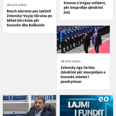
Kosova u tregua solidare,
08 GUS 2026 |
për keqardhje qëndrimi
Bosch alarmon pas takimit
juaj
Zelensky-Vuçiq: Ukraina po
bëhet kërcënim për
Kosovën dhe Ballkanin
08 GUS 2026 |
Zelensky nga Serbia:
Qëndrimi për mosnjohjen e
Kosovës mbetet i
pandryshuar