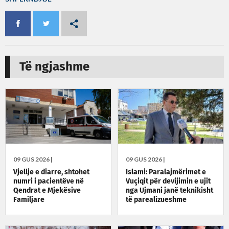
Të ngjashme
09 GUS 2026 |
09 GUS 2026 |
Vjellje e diarre, shtohet
Islami: Paralajmërimet e
numri i pacientëve në
Vuçiqit për devijimin e ujit
Qendrat e Mjekësive
nga Ujmani janë teknikisht
Familjare
të parealizueshme