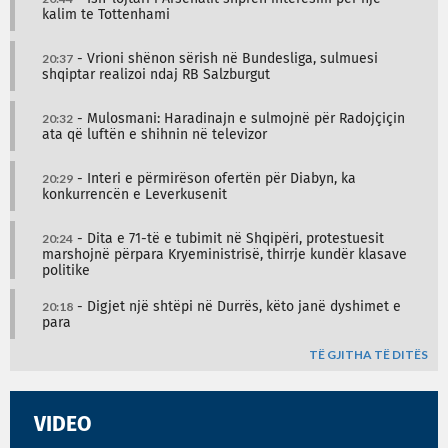
kalim te Tottenhami
20:37
- Vrioni shënon sërish në Bundesliga, sulmuesi
shqiptar realizoi ndaj RB Salzburgut
20:32
- Mulosmani: Haradinajn e sulmojnë për Radojçiçin
ata që luftën e shihnin në televizor
20:29
- Interi e përmirëson ofertën për Diabyn, ka
konkurrencën e Leverkusenit
20:24
- Dita e 71-të e tubimit në Shqipëri, protestuesit
marshojnë përpara Kryeministrisë, thirrje kundër klasave
politike
20:18
- Digjet një shtëpi në Durrës, këto janë dyshimet e
para
TË GJITHA TË DITËS
VIDEO