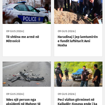
09 GUS 2026 |
09 GUS 2026 |
Të shtëna me armë në
Haradinaj i jep lamtumirën
Mitrovicë
e fundit luftëtarit Avni
Hoxha
09 GUS 2026 |
09 GUS 2026 |
Vdes një person nga
Peci viziton gërmimet në
aksidenti në Muhovc të
Kalludër: Kosova ende i ka