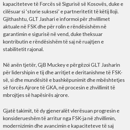
kapaciteteve të Forcës së Sigurisë së Kosovës, duke e
cilësuar si ‘storie suksesi’ e partneritetit të këtij lloji.
Gjithashtu, GLT Jashari e informoi për zhvillimet
aktuale në FSK dhe për rolin e rëndësishëm në
garantimin e sigurisë në vend, duke theksuar
kontributin e rëndësishëm të saj në ruajtjen e
stabilitetit rajonal.
Në anën tjetër, GjB Muckey e përgëzoi GLT Jasharin
për lidershipin e tij dhe arritjet e deritanishme të FSK-
së, si dhe mundësitë e bashkëpunimit dhe mbështetjes
së forcës Ajrore të GKA, në procesin e zhvillimit të
mbrojtjes së hapësirës ajrore.
Gjatë takimit, të dy gjeneralët vlerësuan progresin e
konsiderueshëm të arritur nga FSK-ja në zhvillimin,
modernizimin dhe avancimin e kapaciteteve të saj