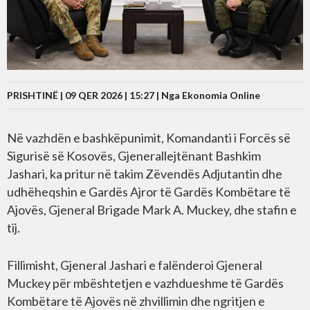
PRISHTINË | 09 QER 2026 | 15:27 |
Nga Ekonomia Online
Në vazhdën e bashkëpunimit, Komandanti i Forcës së
Sigurisë së Kosovës, Gjenerallejtënant Bashkim
Jashari, ka pritur në takim Zëvendës Adjutantin dhe
udhëheqshin e Gardës Ajror të Gardës Kombëtare të
Ajovës, Gjeneral Brigade Mark A. Muckey, dhe stafin e
tij.
Fillimisht, Gjeneral Jashari e falënderoi Gjeneral
Muckey për mbështetjen e vazhdueshme të Gardës
Kombëtare të Ajovës në zhvillimin dhe ngritjen e