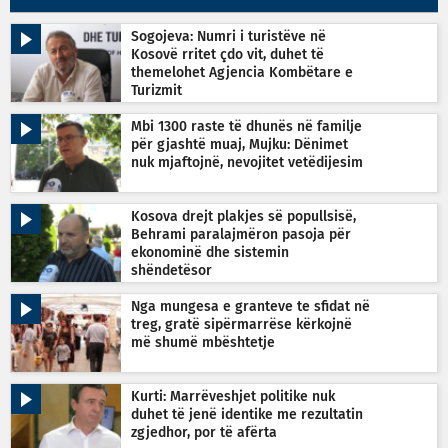
Sogojeva: Numri i turistëve në
Kosovë rritet çdo vit, duhet të
themelohet Agjencia Kombëtare e
Turizmit
Mbi 1300 raste të dhunës në familje
për gjashtë muaj, Mujku: Dënimet
nuk mjaftojnë, nevojitet vetëdijesim
Kosova drejt plakjes së popullsisë,
Behrami paralajmëron pasoja për
ekonominë dhe sistemin
shëndetësor
Nga mungesa e granteve te sfidat në
treg, gratë sipërmarrëse kërkojnë
më shumë mbështetje
Kurti: Marrëveshjet politike nuk
duhet të jenë identike me rezultatin
zgjedhor, por të afërta