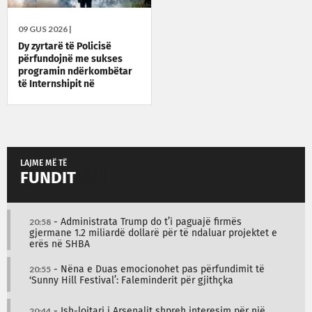
09 GUS 2026 |
Dy zyrtarë të Policisë
përfundojnë me sukses
programin ndërkombëtar
të Internshipit në
Universitetin Policor të
Brandenburgut
LAJME MË TË
FUNDIT
20:58
- Administrata Trump do t’i paguajë firmës
gjermane 1.2 miliardë dollarë për të ndaluar projektet e
erës në SHBA
20:55
- Nëna e Duas emocionohet pas përfundimit të
‘Sunny Hill Festival’: Faleminderit për gjithçka
20:44
- Ish-lojtari i Arsenalit shpreh interesim për një