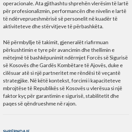
operacionale. Ata gjithashtu shprehën vlerësim të lartë
për profesionalizmin, performancën dhe nivelin e lartë
të ndërveprueshmërisë së personelit në kuadër të
aktiviteteve dhe stërvitjeve të përbashkëta.
Në përmbyllje të takimit, gjeneralët riafirmuan
përkushtimin e tyre për avancimin dhe thellimin e
mëtejmë të bashkëpunimit ndërmjet Forcës së Sigurisë
së Kosovës dhe Gardës Kombëtare të Ajovës, duke e
cilësuar atë si një partneritet me rëndësi të veçantë
strategjike. Në këtë kontekst, forcimi i kapaciteteve
mbrojtëse të Republikës së Kosovës u vlerësua si një
faktor kyç për garantimin e sigurisë, stabilitetit dhe
paqes së qëndrueshme në rajon.
SHPËRNDAJE