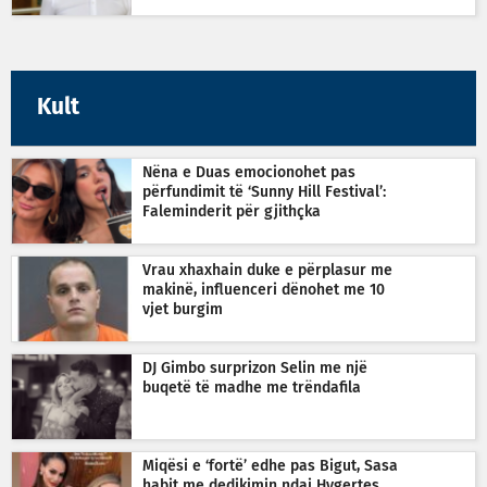
Kult
Nëna e Duas emocionohet pas
përfundimit të ‘Sunny Hill Festival’:
Faleminderit për gjithçka
Vrau xhaxhain duke e përplasur me
makinë, influenceri dënohet me 10
vjet burgim
DJ Gimbo surprizon Selin me një
buqetë të madhe me trëndafila
Miqësi e ‘fortë’ edhe pas Bigut, Sasa
habit me dedikimin ndaj Hygertes