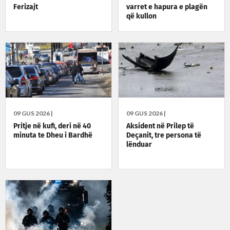
Ferizajt
varret e hapura e plagën
që kullon
09 GUS 2026 |
09 GUS 2026 |
Pritje në kufi, deri në 40
Aksident në Prilep të
minuta te Dheu i Bardhë
Deçanit, tre persona të
lënduar