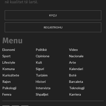
në kualitet të lartë.
KYÇU
REGJISTROHU
Menu
Ekonomi
Politikë
Video
Sport
Opinione
Nacionale
Lifestyle
Kult
Arte
Komuna
Siguri
Kalendari
Kuriozitete
Turizëm
Botë
Rajon
Histori
Barcaleta
Psikologji
Intervista
Teknologji
Femra
Shpalljet
Karriera