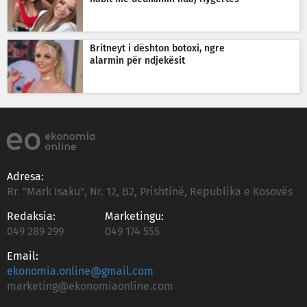
Britneyt i dështon botoxi, ngre
alarmin për ndjekësit
Adresa:
Rr. "Mark Isaku", Nr. 12, B2, Prishtinë, Republika e Kosovës
Redaksia:
Marketingu:
049 289 299
049 174 555
Email:
ekonomia.online@gmail.com
marketing@ekonomiaonline.com