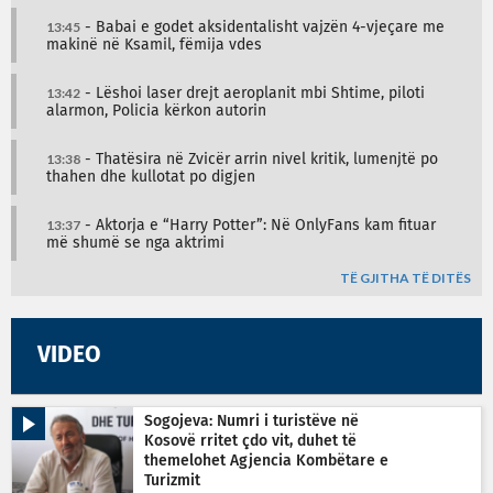
13:45
- Babai e godet aksidentalisht vajzën 4-vjeçare me
makinë në Ksamil, fëmija vdes
13:42
- Lëshoi laser drejt aeroplanit mbi Shtime, piloti
alarmon, Policia kërkon autorin
13:38
- Thatësira në Zvicër arrin nivel kritik, lumenjtë po
thahen dhe kullotat po digjen
13:37
- Aktorja e “Harry Potter”: Në OnlyFans kam fituar
më shumë se nga aktrimi
TË GJITHA TË DITËS
VIDEO
Sogojeva: Numri i turistëve në
Kosovë rritet çdo vit, duhet të
themelohet Agjencia Kombëtare e
Turizmit