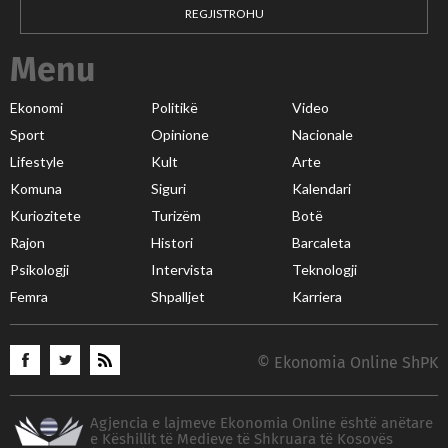
REGJISTROHU
Menu
Ekonomi
Politikë
Video
Sport
Opinione
Nacionale
Lifestyle
Kult
Arte
Komuna
Siguri
Kalendari
Kuriozitete
Turizëm
Botë
Rajon
Histori
Barcaleta
Psikologji
Intervista
Teknologji
Femra
Shpalljet
Karriera
© Ekonomia Online ShPK
Agjencia e lajmeve Ekonomia Online është anëtare
e Këshillit të Medieve të Shkruara të Kosovës