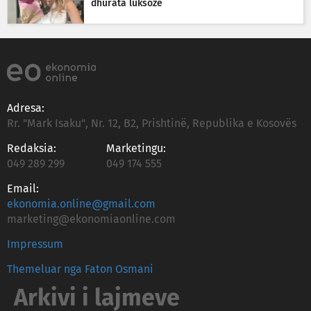
dhurata luksoze
Adresa:
Rr. "Mark Isaku", Nr. 12, B2, Prishtinë, Republika e Kosovës
Redaksia:
Marketingu:
049 289 299
049 174 555
Email:
ekonomia.online@gmail.com
marketing@ekonomiaonline.com
Impressum
Themeluar nga Faton Osmani
Arkivi i lajmeve