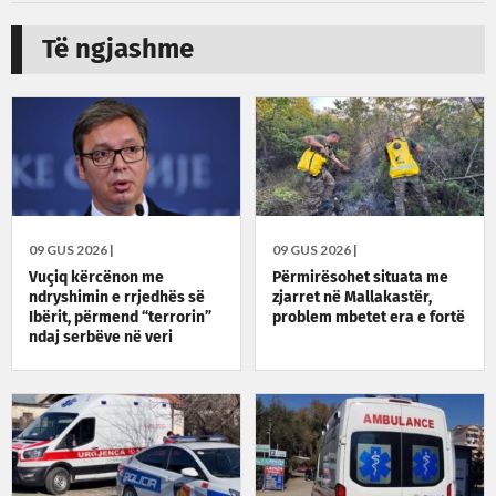
Të ngjashme
09 GUS 2026 |
09 GUS 2026 |
Vuçiq kërcënon me
Përmirësohet situata me
ndryshimin e rrjedhës së
zjarret në Mallakastër,
Ibërit, përmend “terrorin”
problem mbetet era e fortë
ndaj serbëve në veri