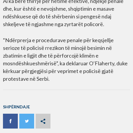
Ai ka bërë thirrje për hetime efektive, ndjekje penale
dhe, kur është e nevojshme, shqiptimin e masave
ndëshkuese që do të shërbenin si pengesë ndaj
shkeljeve të ngjashme nga zyrtarët policorë.
“Ndërprerja e procedurave penale për keqsjellje
serioze të policisë rrezikon të minojë besimin në
zbatimin e ligjit dhe të përforcojë klimën e
mosndëshkueshmërisë”, ka deklaruar O’Flaherty, duke
kërkuar përgjegjësi për veprimet e policisë gjatë
protestave në Serbi.
SHPËRNDAJE