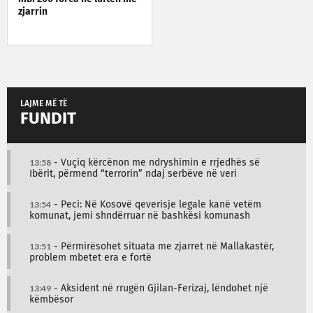
zjarrin
LAJME MË TË
FUNDIT
13:58
- Vuçiq kërcënon me ndryshimin e rrjedhës së
Ibërit, përmend “terrorin” ndaj serbëve në veri
13:54
- Peci: Në Kosovë qeverisje legale kanë vetëm
komunat, jemi shndërruar në bashkësi komunash
13:51
- Përmirësohet situata me zjarret në Mallakastër,
problem mbetet era e fortë
13:49
- Aksident në rrugën Gjilan-Ferizaj, lëndohet një
këmbësor