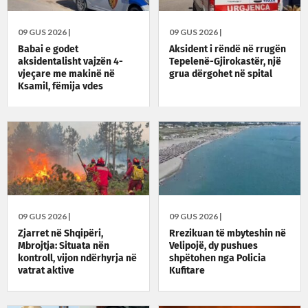
09 GUS 2026 |
09 GUS 2026 |
Babai e godet
Aksident i rëndë në rrugën
aksidentalisht vajzën 4-
Tepelenë-Gjirokastër, një
vjeçare me makinë në
grua dërgohet në spital
Ksamil, fëmija vdes
09 GUS 2026 |
09 GUS 2026 |
Zjarret në Shqipëri,
Rrezikuan të mbyteshin në
Mbrojtja: Situata nën
Velipojë, dy pushues
kontroll, vijon ndërhyrja në
shpëtohen nga Policia
vatrat aktive
Kufitare