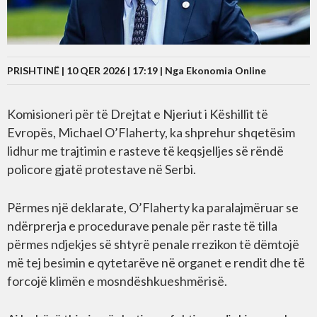
PRISHTINË | 10 QER 2026 | 17:19 |
Nga Ekonomia Online
Komisioneri për të Drejtat e Njeriut i Këshillit të
Evropës, Michael O’Flaherty, ka shprehur shqetësim
lidhur me trajtimin e rasteve të keqsjelljes së rëndë
policore gjatë protestave në Serbi.
Përmes një deklarate, O’Flaherty ka paralajmëruar se
ndërprerja e procedurave penale për raste të tilla
përmes ndjekjes së shtyrë penale rrezikon të dëmtojë
më tej besimin e qytetarëve në organet e rendit dhe të
forcojë klimën e mosndëshkueshmërisë.