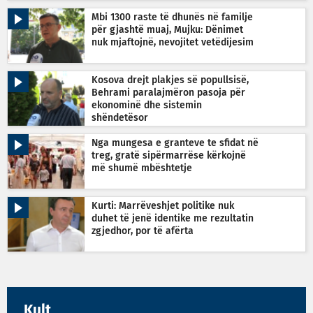
Mbi 1300 raste të dhunës në familje
për gjashtë muaj, Mujku: Dënimet
nuk mjaftojnë, nevojitet vetëdijesim
Kosova drejt plakjes së popullsisë,
Behrami paralajmëron pasoja për
ekonominë dhe sistemin
shëndetësor
Nga mungesa e granteve te sfidat në
treg, gratë sipërmarrëse kërkojnë
më shumë mbështetje
Kurti: Marrëveshjet politike nuk
duhet të jenë identike me rezultatin
zgjedhor, por të afërta
Kult