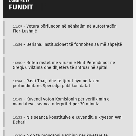
LAJME MË TË
FUNDIT
11:09
- Vetura përfundon në nënkalim në autostradën
Fier-Lushnjë
10:54
- Berisha: Institucionet të formohen sa më shpejtë
10:50
- Rriten rastet me virusin e Nilit Perëndimor në
Greqi: 6 viktima dhe dhjetëra të shtruar në spital
10:44
- Rasti Thaçi dhe të tjerët hyn në fazën
përfundimtare, Specialja publikon datat
10:43
- Kuvendi voton Komisionin për verifikimin e
mandateve, seanca ndërpritet për 30 minuta
10:33
- Nis seanca konstituive e Kuvendit, e kryeson Avni
Dehari
10:30
- A do ta propozoni Haxhiun për kryetare të