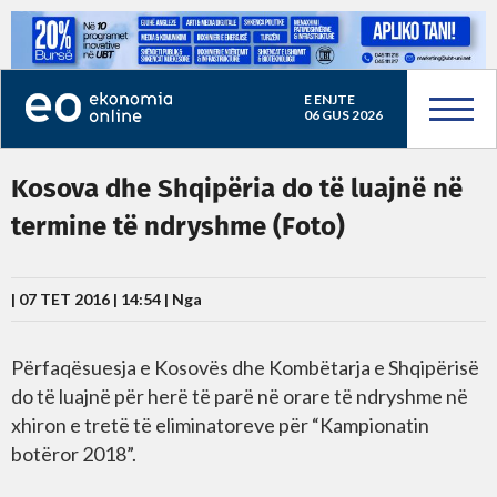
E ENJTE
06 GUS 2026
Kosova dhe Shqipëria do të luajnë në
termine të ndryshme (Foto)
| 07 TET 2016 | 14:54 |
Nga
Përfaqësuesja e Kosovës dhe Kombëtarja e Shqipërisë
do të luajnë për herë të parë në orare të ndryshme në
xhiron e tretë të eliminatoreve për “Kampionatin
botëror 2018”.