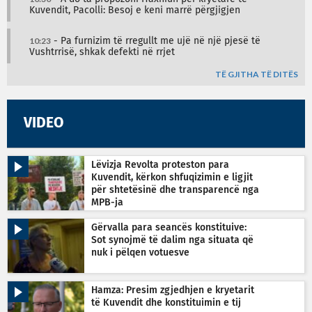
Kuvendit, Pacolli: Besoj e keni marrë përgjigjen
10:23
- Pa furnizim të rregullt me ujë në një pjesë të
Vushtrrisë, shkak defekti në rrjet
TË GJITHA TË DITËS
VIDEO
Lëvizja Revolta proteston para
Kuvendit, kërkon shfuqizimin e ligjit
për shtetësinë dhe transparencë nga
MPB-ja
Gërvalla para seancës konstituive:
Sot synojmë të dalim nga situata që
nuk i pëlqen votuesve
Hamza: Presim zgjedhjen e kryetarit
të Kuvendit dhe konstituimin e tij