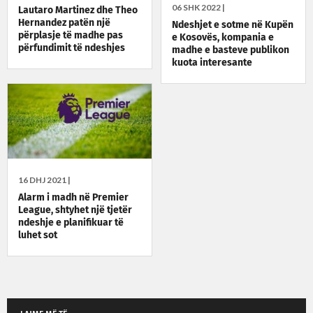
06 SHK 2022 |
Lautaro Martinez dhe Theo
Hernandez patën një
Ndeshjet e sotme në Kupën
përplasje të madhe pas
e Kosovës, kompania e
përfundimit të ndeshjes
madhe e basteve publikon
kuota interesante
16 DHJ 2021 |
Alarm i madh në Premier
League, shtyhet një tjetër
ndeshje e planifikuar të
luhet sot