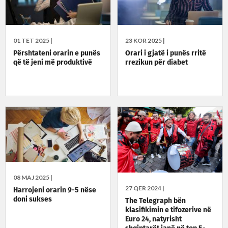
01 TET 2025 |
23 KOR 2025 |
Përshtateni orarin e punës
Orari i gjatë i punës rritë
që të jeni më produktivë
rrezikun për diabet
08 MAJ 2025 |
27 QER 2024 |
Harrojeni orarin 9-5 nëse
doni sukses
The Telegraph bën
klasifikimin e tifozerive në
Euro 24, natyrisht