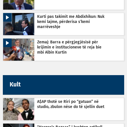
Kurti pas takimit me Abdixhikun: Nuk
kemi lajme, përderisa s’kemi
marrëveshje
Zemaj: Barra e përgjegjësisë për
krijimin e institucioneve të reja bie
mbi Albin Kurtin
Kult
A$AP thotë se Riri po “gatuan” në
studio, zbulon nëse do të sjellin duet