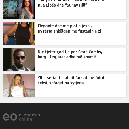
“Harper’s Bazaar” i kushton artikull
Dua Lipës dhe “Sunny Hill”
Elegante dhe me plot hijeshi,
Hygerta shkëlqen me fustanin e zi
Një tjetër goditje për Sean Combs,
burgu i zgjatet edhe më shumë
Ylli i serialit mahnit fansat me fotot
seksi, shfaqet pa sytjena