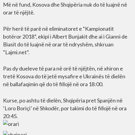
Më në fund, Kosova dhe Shqipëria nuk do të luajnë në
orar të njëjtë.
Për herë të parë në eliminatoret e “Kampionatit
botëror 2018”, ekipi i Albert Bunjakit dhe ai i Gianni de
Biasit do të luajnë në orar të ndryshëm, shkruan
“Lajmi.net”.
Pas dy dueleve të para në orë të njëjtën, në xhiron e
tretë Kosova do të jetë mysafire e Ukrainës të dielën
në ballafaqimin që do të fillojë në ora 18:00.
Kurse, po ashtu të dielën, Shqipëria pret Spanjën në
‘Loro Boriçi’ në Shkodër, por takimi do të fillojë në ora
20:45.