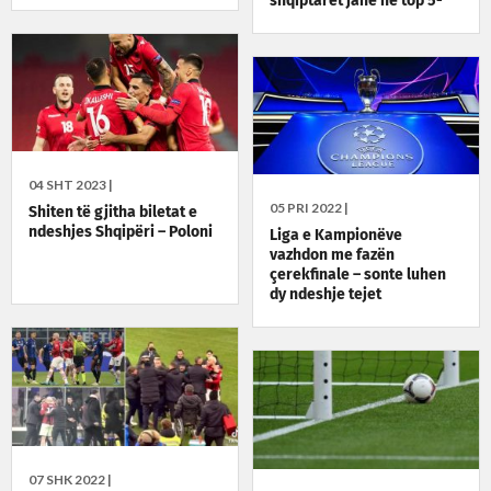
shqiptarët janë në top 5-
she
04 SHT 2023 |
05 PRI 2022 |
Shiten të gjitha biletat e
ndeshjes Shqipëri – Poloni
Liga e Kampionëve
vazhdon me fazën
çerekfinale – sonte luhen
dy ndeshje tejet
interesante
07 SHK 2022 |