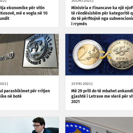
22 |
30 DHJ 2021 |
itja ekonomike për vitin
Ministria e Financave ka një njof
 Kosovë, më e vogla në 10
të rëndësishëm për kategoritë 
fundit
do të përfitojnë nga subvencioni
i rrymës
021 |
25 PRI 2021 |
ul parashikimet për rritjen
Më 29 prill do të mbahet ankandi
ike në botë
gjashtë i Letrave me vlerë për vi
2021