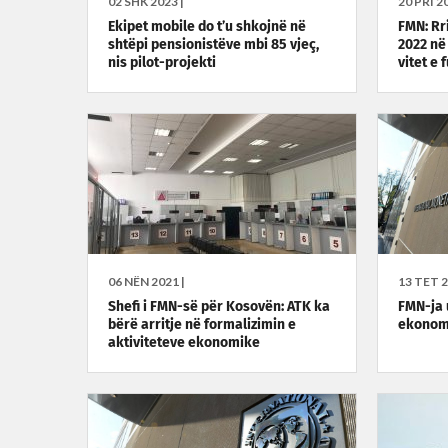
02 SHK 2023 |
20 PRI 20
Ekipet mobile do t’u shkojnë në
FMN: Rr
shtëpi pensionistëve mbi 85 vjeç,
2022 në
nis pilot-projekti
vitet e 
06 NËN 2021 |
13 TET 2
Shefi i FMN-së për Kosovën: ATK ka
FMN-ja 
bërë arritje në formalizimin e
ekonom
aktiviteteve ekonomike