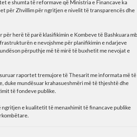
tatet e shumta të reformave që Ministria e Financave ka
 për Zhvillim për ngritjen e nivelit të transparencës dhe
uar për herë të parë klasifikimin e Kombeve të Bashkuara mb
infrastrukturën e nevojshme për planifikimin e ndarjeve
mundëson përputhje më të mirë të buxhetit me nevojat e
asuruar raportet tremujore të Thesarit me informata më të
are, duke mundësuar krahasueshmëri më të thjeshtë dhe
imit të fondeve publike.
ngritjen e kualitetit të menaxhimit të financave publike
ërkombëtare.