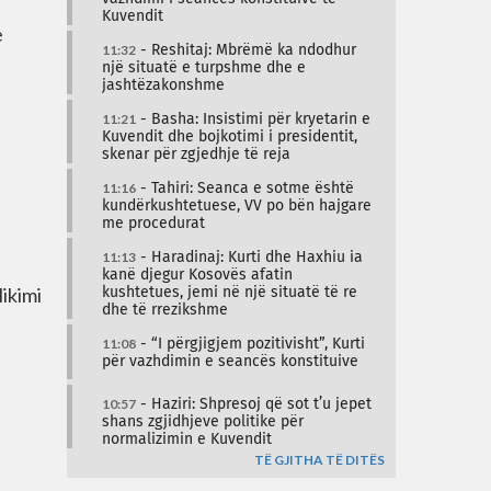
Kuvendit
e
11:32
- Reshitaj: Mbrëmë ka ndodhur
një situatë e turpshme dhe e
jashtëzakonshme
11:21
- Basha: Insistimi për kryetarin e
Kuvendit dhe bojkotimi i presidentit,
skenar për zgjedhje të reja
11:16
- Tahiri: Seanca e sotme është
kundërkushtetuese, VV po bën hajgare
me procedurat
11:13
- Haradinaj: Kurti dhe Haxhiu ia
kanë djegur Kosovës afatin
ikimi
kushtetues, jemi në një situatë të re
dhe të rrezikshme
11:08
- “I përgjigjem pozitivisht”, Kurti
për vazhdimin e seancës konstituive
10:57
- Haziri: Shpresoj që sot t’u jepet
shans zgjidhjeve politike për
normalizimin e Kuvendit
TË GJITHA TË DITËS