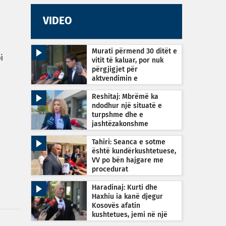
VIDEO
Murati përmend 30 ditët e
i
vitit të kaluar, por nuk
përgjigjet për
aktvendimin e
Kushtetueses
Reshitaj: Mbrëmë ka
ndodhur një situatë e
turpshme dhe e
jashtëzakonshme
Tahiri: Seanca e sotme
është kundërkushtetuese,
VV po bën hajgare me
procedurat
Haradinaj: Kurti dhe
Haxhiu ia kanë djegur
Kosovës afatin
kushtetues, jemi në një
situatë të re dhe të