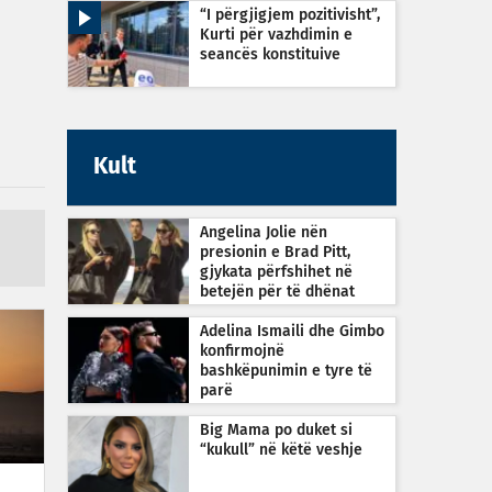
rrezikshme
“I përgjigjem pozitivisht”,
Kurti për vazhdimin e
seancës konstituive
Kult
Angelina Jolie nën
presionin e Brad Pitt,
gjykata përfshihet në
betejën për të dhënat
financiare
Adelina Ismaili dhe Gimbo
konfirmojnë
bashkëpunimin e tyre të
parë
Big Mama po duket si
“kukull” në këtë veshje