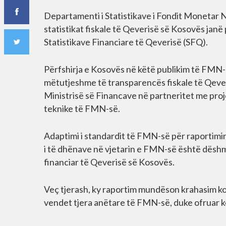
Departamenti i Statistikave i Fondit Monetar
statistikat fiskale të Qeverisë së Kosovës jan
Statistikave Financiare të Qeverisë (SFQ).
Përfshirja e Kosovës në këtë publikim të FMN-
mëtutjeshme të transparencës fiskale të Qeveris
Ministrisë së Financave në partneritet me proj
teknike të FMN-së.
Adaptimi i standardit të FMN-së për raportimin 
i të dhënave në vjetarin e FMN-së është dëshmi
financiar të Qeverisë së Kosovës.
Veç tjerash, ky raportim mundëson krahasim k
vendet tjera anëtare të FMN-së, duke ofruar k