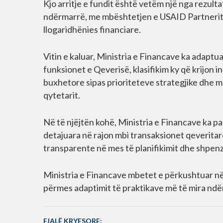
Kjo arritje e fundit është vetëm një nga rezul
ndërmarrë, me mbështetjen e USAID Partneritet
llogaridhënies financiare.
Vitin e kaluar, Ministria e Financave ka adapt
funksionet e Qeverisë, klasifikim ky që krijon 
buxhetore sipas prioriteteve strategjike dhe 
qytetarit.
Në të njëjtën kohë, Ministria e Financave ka p
detajuara në rajon mbi transaksionet qeverit
transparente në mes të planifikimit dhe shpenz
Ministria e Financave mbetet e përkushtuar në 
përmes adaptimit të praktikave më të mira nd
FJALË KRYESORE: