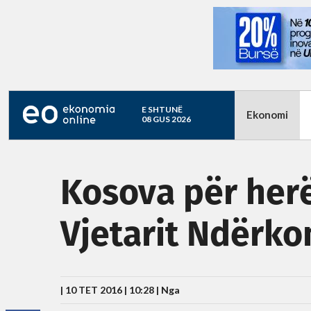
E SHTUNË
Ekonomi
08 GUS 2026
Kosova për herë
Vjetarit Ndërko
| 10 TET 2016 | 10:28 |
Nga