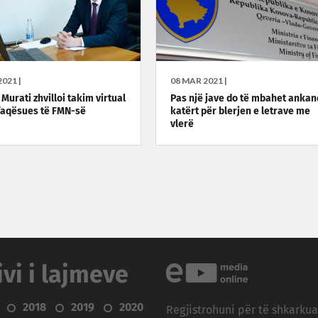
021 |
08 MAR 2021 |
 Murati zhvilloi takim virtual
Pas një jave do të mbahet ankand
aqësues të FMN-së
katërt për blerjen e letrave me
vlerë
ivi i lajmeve
2018
2019
2020
Regjistrohuni për të shkarku