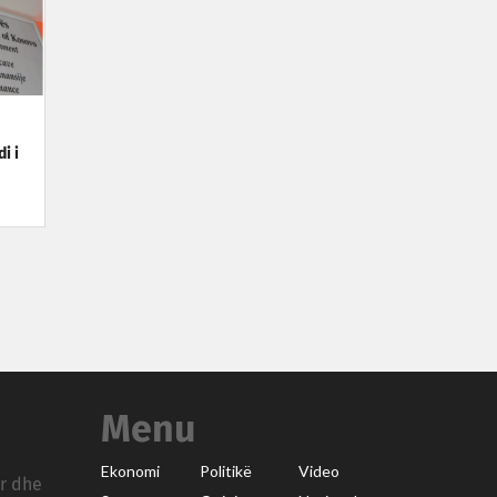
i i
Menu
Ekonomi
Politikë
Video
ar dhe