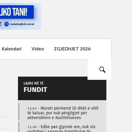
Kalendari
Video
ZGJEDHJET 2026
LAJME MË TË
FUNDIT
11:43
- Murati përmend 30 ditët e vitit
të kaluar, por nuk përgjigjet për
aktvendimin e Kushtetueses
11:34
- Edhe pas gjysmë ore, nuk nis
vazhdimi i seancës konstituive të