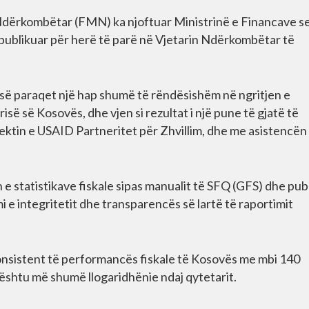
 Ndërkombëtar (FMN) ka njoftuar Ministrinë e Financave s
ë publikuar për herë të parë në Vjetarin Ndërkombëtar të
së paraqet një hap shumë të rëndësishëm në ngritjen e
ë së Kosovës, dhe vjen si rezultat i një pune të gjatë të
ektin e USAID Partneritet për Zhvillim, dhe me asistencën
e statistikave fiskale sipas manualit të SFQ (GFS) dhe publ
 e integritetit dhe transparencës së lartë të raportimit
onsistent të performancës fiskale të Kosovës me mbi 140
ështu më shumë llogaridhënie ndaj qytetarit.