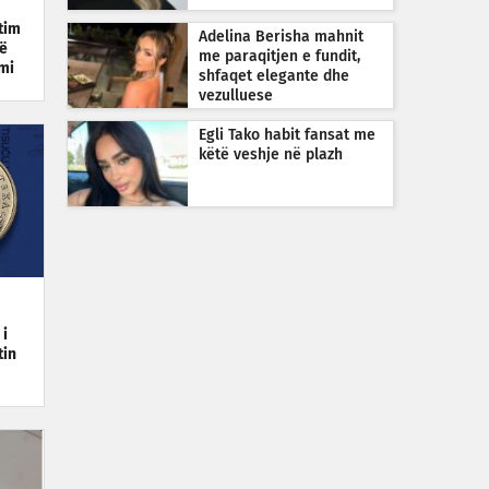
tim
Adelina Berisha mahnit
që
me paraqitjen e fundit,
mi
shfaqet elegante dhe
vezulluese
Egli Tako habit fansat me
këtë veshje në plazh
 i
tin