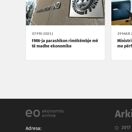
07 PRI 2021 |
29 MAR 2
FMN-ja parashikon rimëkëmbje më
Ministri
të madhe ekonomike
me përf
Ark
2017
Adresa: