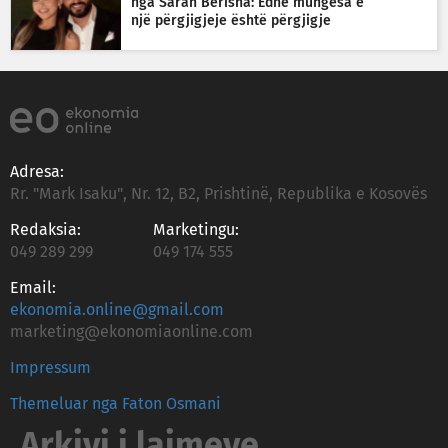
nga Sarah Berisha: Edhe mungesa e
një përgjigjeje është përgjigje
Adresa:
Rr. "Mark Isaku", Nr. 12, B2, Prishtinë, Republika e Kosovës
Redaksia:
Marketingu:
049 289 299
049 174 555
Email:
ekonomia.online@gmail.com
marketing@ekonomiaonline.com
Impressum
Themeluar nga Faton Osmani
Arkivi i lajmeve