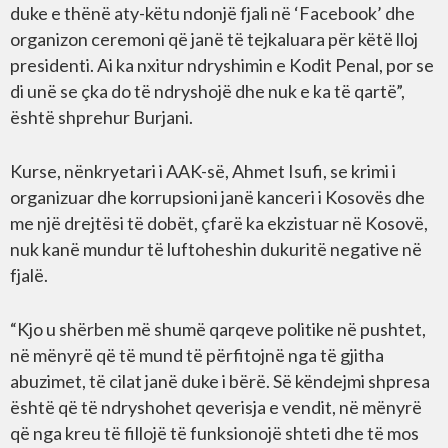
duke e thënë aty-këtu ndonjë fjali në ‘Facebook’ dhe
organizon ceremoni që janë të tejkaluara për këtë lloj
presidenti. Ai ka nxitur ndryshimin e Kodit Penal, por se
di unë se çka do të ndryshojë dhe nuk e ka të qartë”,
është shprehur Burjani.
Kurse, nënkryetari i AAK-së, Ahmet Isufi, se krimi i
organizuar dhe korrupsioni janë kanceri i Kosovës dhe
me një drejtësi të dobët, çfarë ka ekzistuar në Kosovë,
nuk kanë mundur të luftoheshin dukuritë negative në
fjalë.
“Kjo u shërben më shumë qarqeve politike në pushtet,
në mënyrë që të mund të përfitojnë nga të gjitha
abuzimet, të cilat janë duke i bërë. Së këndejmi shpresa
është që të ndryshohet qeverisja e vendit, në mënyrë
që nga kreu të fillojë të funksionojë shteti dhe të mos