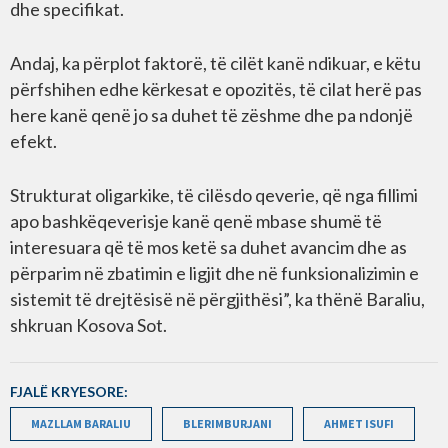
dhe specifikat.
Andaj, ka përplot faktorë, të cilët kanë ndikuar, e këtu
përfshihen edhe kërkesat e opozitës, të cilat herë pas
here kanë qenë jo sa duhet të zëshme dhe pa ndonjë
efekt.
Strukturat oligarkike, të cilësdo qeverie, që nga fillimi
apo bashkëqeverisje kanë qenë mbase shumë të
interesuara që të mos ketë sa duhet avancim dhe as
përparim në zbatimin e ligjit dhe në funksionalizimin e
sistemit të drejtësisë në përgjithësi”, ka thënë Baraliu,
shkruan Kosova Sot.
FJALË KRYESORE:
MAZLLAM BARALIU
BLERIMBURJANI
AHMET ISUFI