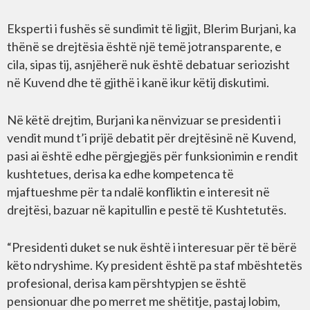
Eksperti i fushës së sundimit të ligjit, Blerim Burjani, ka
thënë se drejtësia është një temë jotransparente, e
cila, sipas tij, asnjëherë nuk është debatuar seriozisht
në Kuvend dhe të gjithë i kanë ikur këtij diskutimi.
Në këtë drejtim, Burjani ka nënvizuar se presidenti i
vendit mund t’i prijë debatit për drejtësinë në Kuvend,
pasi ai është edhe përgjegjës për funksionimin e rendit
kushtetues, derisa ka edhe kompetenca të
mjaftueshme për ta ndalë konfliktin e interesit në
drejtësi, bazuar në kapitullin e pestë të Kushtetutës.
“Presidenti duket se nuk është i interesuar për të bërë
këto ndryshime. Ky president është pa staf mbështetës
profesional, derisa kam përshtypjen se është
pensionuar dhe po merret me shëtitje, pastaj lobim,