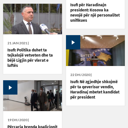
Isufi për Haradinajn
president: Kosova ka
nevojë për një personalitet
unifikues
21 JAN 2021 |
Isufi: Politika duhet ta
tejkalojë vetveten dhe ta
bëjë Ligjin për vlerat e
luftës
22 DHJ 2020 |
Isufi: Në zgjedhje shkojmë
për ta qeverisur vendin,
Haradinaj mbetet kandidat
për president
19 DHJ 2020 |
Përçarja brenda koalicionit