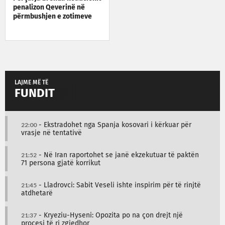
penalizon Qeverinë në
përmbushjen e zotimeve
LAJME MË TË
FUNDIT
22:00
- Ekstradohet nga Spanja kosovari i kërkuar për
vrasje në tentativë
21:52
- Në Iran raportohet se janë ekzekutuar të paktën
71 persona gjatë korrikut
21:45
- Lladrovci: Sabit Veseli ishte inspirim për të rinjtë
atdhetarë
21:37
- Kryeziu-Hyseni: Opozita po na çon drejt një
procesi të ri zgjedhor