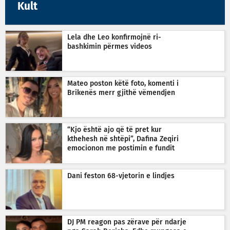
Kult
Lela dhe Leo konfirmojnë ri-
bashkimin përmes videos
Mateo poston këtë foto, komenti i
Brikenës merr gjithë vëmendjen
“Kjo është ajo që të pret kur
kthehesh në shtëpi”, Dafina Zeqiri
emocionon me postimin e fundit
Dani feston 68-vjetorin e lindjes
DJ PM reagon pas zërave për ndarje