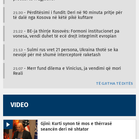
21:30
- Përditësimi i fundit: Deri në 90 minuta pritje për
të dalë nga Kosova në këtë pikë kufitare
21:22
- BE-ja thirrje Kosovës: Formoni institucionet pa
vonesa, vendi duhet të ecë drejt integrimit evropian
21:13
- Sulmi rus vret 21 persona, Ukraina thotë se ka
nevojë për më shumë interceptorë raketash
21:07
- Merr fund dilema e Vinicius, ja vendimi që mori
Reali
TË GJITHA TË DITËS
VIDEO
Gjini: Kurti synon të mos e thërrasë
seancën deri në shtator