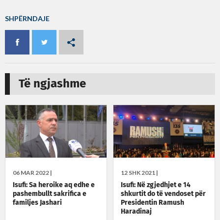
SHPËRNDAJE
Të ngjashme
06 MAR 2022 |
12 SHK 2021 |
Isufi: Sa heroike aq edhe e
Isufi: Në zgjedhjet e 14
pashembullt sakrifica e
shkurtit do të vendoset për
familjes Jashari
Presidentin Ramush
Haradinaj