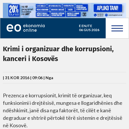
E ENJTE
06 GUS 2026
Krimi i organizuar dhe korrupsioni,
kanceri i Kosovës
| 31 KOR 2016 | 09:06 |
Nga
Prezenca e korrupsionit, krimit të organizuar, keq
funksionimi i drejtësisë, mungesa e llogaridhënies dhe
ndëshkimit, janë disa nga faktorët, të cilët e kanë
degraduar e shtrirë përtokë tërë sistemin e drejtësisë
në Kosovë.