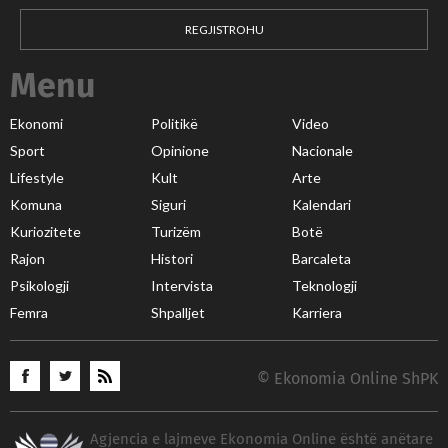
REGJISTROHU
Menu
Ekonomi
Politikë
Video
Sport
Opinione
Nacionale
Lifestyle
Kult
Arte
Komuna
Siguri
Kalendari
Kuriozitete
Turizëm
Botë
Rajon
Histori
Barcaleta
Psikologji
Intervista
Teknologji
Femra
Shpalljet
Karriera
© Ekonomia Online ShPK
Agjencia e lajmeve Ekonomia Online është anëtare