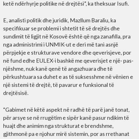
ketë ndërhyrje politike në drejtësi”, ka theksuar Isufi.
E, analisti politik dhe juridik, Mazllum Baraliu, ka
specifikuar se problemi i shtetit të së drejtës dhe
sundimit të ligjit në Kosovë është që nga zanafilla, pra
nga administrimi i UNMIK-ut e deri më tani asnjë
përpjekje e strukturave vendore dhe qeverisjeve, por
në fund edhe EULEX-i bashkë me qeverisjet e një- pas-
njëshme, nuk kanë qenë të angazhuara dhe të
përkushtuara sa duhet e as të suksesshme në vënien e
një sistemi të drejtë, të pavarur e funksional të
drejtësisë.
“Gabimet në këtë aspekt në radhë të parë janë tonat,
për arsye se në rrugëtim e sipër kanë pasur ndikim të
huajt dhe animim nga strukturat e brendshme,
gjithmonë pa e njohur mirë sistemin, por as rrethanat