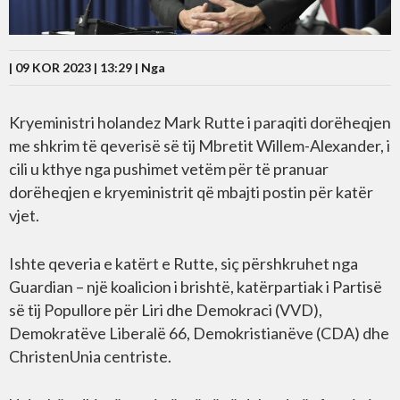
| 09 KOR 2023 | 13:29 |
Nga
Kryeministri holandez Mark Rutte i paraqiti dorëheqjen
me shkrim të qeverisë së tij Mbretit Willem-Alexander, i
cili u kthye nga pushimet vetëm për të pranuar
dorëheqjen e kryeministrit që mbajti postin për katër
vjet.
Ishte qeveria e katërt e Rutte, siç përshkruhet nga
Guardian – një koalicion i brishtë, katërpartiak i Partisë
së tij Popullore për Liri dhe Demokraci (VVD),
Demokratëve Liberalë 66, Demokristianëve (CDA) dhe
ChristenUnia centriste.