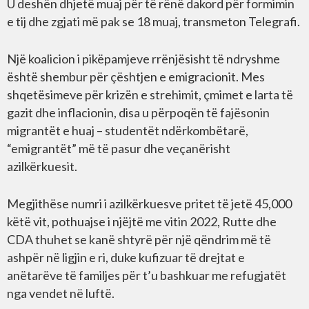
U deshën dhjetë muaj për të rënë dakord për formimin
e tij dhe zgjati më pak se 18 muaj, transmeton Telegrafi.
Një koalicion i pikëpamjeve rrënjësisht të ndryshme
është shembur për çështjen e emigracionit. Mes
shqetësimeve për krizën e strehimit, çmimet e larta të
gazit dhe inflacionin, disa u përpoqën të fajësonin
migrantët e huaj – studentët ndërkombëtarë,
“emigrantët” më të pasur dhe veçanërisht
azilkërkuesit.
Megjithëse numri i azilkërkuesve pritet të jetë 45,000
këtë vit, pothuajse i njëjtë me vitin 2022, Rutte dhe
CDA thuhet se kanë shtyrë për një qëndrim më të
ashpër në ligjin e ri, duke kufizuar të drejtat e
anëtarëve të familjes për t’u bashkuar me refugjatët
nga vendet në luftë.