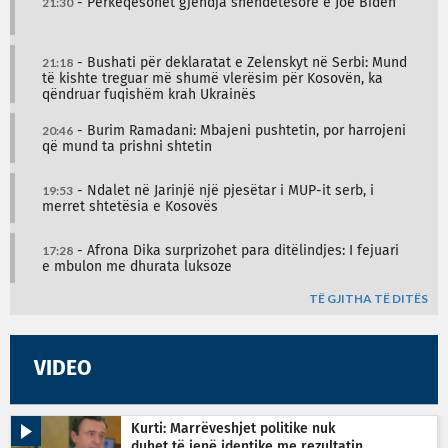
21:30
- Përkeqësohet gjendja shëndetësore e Joe Biden
21:18
- Bushati për deklaratat e Zelenskyt në Serbi: Mund
të kishte treguar më shumë vlerësim për Kosovën, ka
qëndruar fuqishëm krah Ukrainës
20:46
- Burim Ramadani: Mbajeni pushtetin, por harrojeni
që mund ta prishni shtetin
19:53
- Ndalet në Jarinjë një pjesëtar i MUP-it serb, i
merret shtetësia e Kosovës
17:28
- Afrona Dika surprizohet para ditëlindjes: I fejuari
e mbulon me dhurata luksoze
TË GJITHA TË DITËS
VIDEO
Kurti: Marrëveshjet politike nuk
duhet të jenë identike me rezultatin