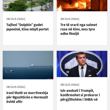
08 GUS 2026 |
08 GUS 2026 |
Tajfuni “Dolphin” godet
Tre të vrarë nga sulmet
Japoninë, Kina mbyll portet
ruse në Kiev, mes tyre
edhe fëmijë
08 GUS 2026 |
08 GUS 2026 |
Ish-avokati i Trumpit,
Irani thotë se marrëveshja
konfirmohet si prokuror i
për Ngushticën e Hormuzit
përgjithshëm i SHBA-së
është afër