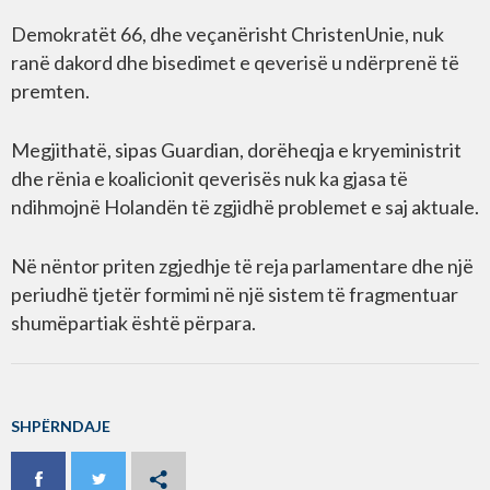
Demokratët 66, dhe veçanërisht ChristenUnie, nuk
ranë dakord dhe bisedimet e qeverisë u ndërprenë të
premten.
Megjithatë, sipas Guardian, dorëheqja e kryeministrit
dhe rënia e koalicionit qeverisës nuk ka gjasa të
ndihmojnë Holandën të zgjidhë problemet e saj aktuale.
Në nëntor priten zgjedhje të reja parlamentare dhe një
periudhë tjetër formimi në një sistem të fragmentuar
shumëpartiak është përpara.
SHPËRNDAJE