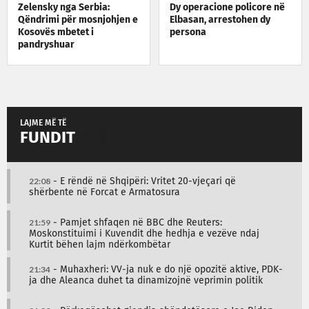
Zelensky nga Serbia:
Dy operacione policore në
Qëndrimi për mosnjohjen e
Elbasan, arrestohen dy
Kosovës mbetet i
persona
pandryshuar
LAJME MË TË
FUNDIT
22:08
- E rëndë në Shqipëri: Vritet 20-vjeçari që
shërbente në Forcat e Armatosura
21:59
- Pamjet shfaqen në BBC dhe Reuters:
Moskonstituimi i Kuvendit dhe hedhja e vezëve ndaj
Kurtit bëhen lajm ndërkombëtar
21:34
- Muhaxheri: VV-ja nuk e do një opozitë aktive, PDK-
ja dhe Aleanca duhet ta dinamizojnë veprimin politik