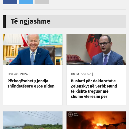
Të ngjashme
08 GUS 2026 |
08 GUS 2026 |
Përkeqësohet gjendja
Bushati për deklaratat e
shëndetësore e Joe Biden
Zelenskyt në Serbi: Mund
të kishte treguar më
shumë vlerësim për
Kosovën, ka qëndruar
fuqishëm krah Ukrainës