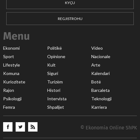
KYÇU
REGJISTROHU
Menu
Ekonomi
Politikë
Video
Sport
Opinione
Nacionale
Lifestyle
Kult
Arte
Komuna
Siguri
Kalendari
Kuriozitete
Turizëm
Botë
Rajon
Histori
Barcaleta
Psikologji
Intervista
Teknologji
Femra
Shpalljet
Karriera
© Ekonomia Online ShPK