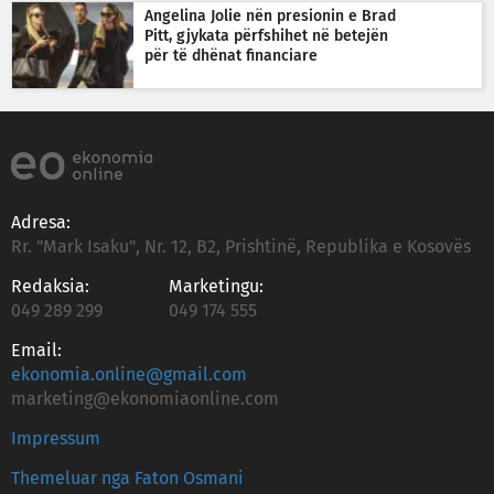
Angelina Jolie nën presionin e Brad
Pitt, gjykata përfshihet në betejën
për të dhënat financiare
Adresa:
Rr. "Mark Isaku", Nr. 12, B2, Prishtinë, Republika e Kosovës
Redaksia:
Marketingu:
049 289 299
049 174 555
Email:
ekonomia.online@gmail.com
marketing@ekonomiaonline.com
Impressum
Themeluar nga Faton Osmani