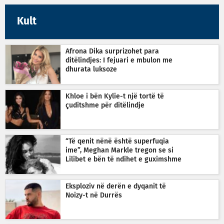
Kult
Afrona Dika surprizohet para
ditëlindjes: I fejuari e mbulon me
dhurata luksoze
Khloe i bën Kylie-t një tortë të
çuditshme për ditëlindje
“Të qenit nënë është superfuqia
ime”, Meghan Markle tregon se si
Lilibet e bën të ndihet e guximshme
Eksploziv në derën e dyqanit të
Noizy-t në Durrës