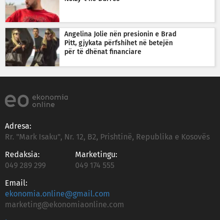
Angelina Jolie nën presionin e Brad
Pitt, gjykata përfshihet në betejën
për të dhënat financiare
Adresa:
Rr. "Mark Isaku", Nr. 12, B2, Prishtinë, Republika e Kosovës
Redaksia:
Marketingu:
049 289 299
049 174 555
Email:
ekonomia.online@gmail.com
marketing@ekonomiaonline.com