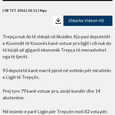
| 08 TET 2016 | 01:51 |
Nga
Shkarko Videon HD
Trepça nuk do të shkojë në likuidim. Kjo pasi deputetët
e Kuvendit të Kosovës kanë votuar pro ligjit i cili nuk do
të lejojë që gjiganti ekonomik Trepça të menaxhohet
nga të tjerët.
93 deputetë kanë marrë pjesë në votimin për miratimin
e Ligjit të Trepçës.
Prej tyre 79 kanë votuar pro, asnjë kundër dhe 14
abstenime.
Në leximin e parë Ligjin për Trepçën moti 82 vota për,