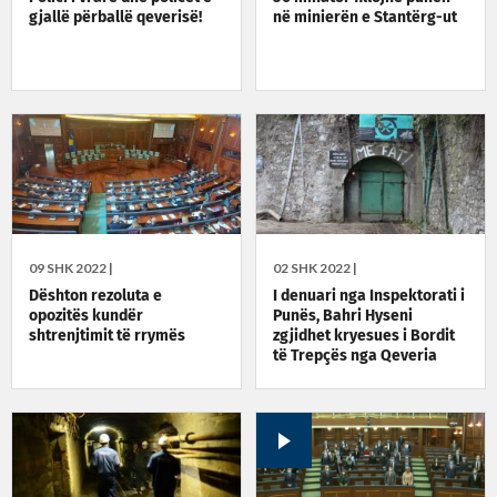
gjallë përballë qeverisë!
në minierën e Stantërg-ut
09 SHK 2022 |
02 SHK 2022 |
Dështon rezoluta e
I denuari nga Inspektorati i
opozitës kundër
Punës, Bahri Hyseni
shtrenjtimit të rrymës
zgjidhet kryesues i Bordit
të Trepçës nga Qeveria
Kurti