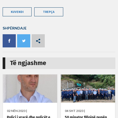
KUVENDI
TREPÇA
SHPËRNDAJE
Të ngjashme
02 NËN 2023 |
04 SHT 2023 |
Polici i vrarë dhe policët e
50 minator fillojnë punën