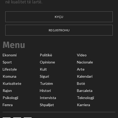
në kualitet të lartë.
KYÇU
REGJISTROHU
Menu
Ekonomi
Politikë
Video
Sport
Opinione
Nacionale
Lifestyle
Kult
Arte
Komuna
Siguri
Kalendari
Kuriozitete
Turizëm
Botë
Rajon
Histori
Barcaleta
Psikologji
Intervista
Teknologji
Femra
Shpalljet
Karriera