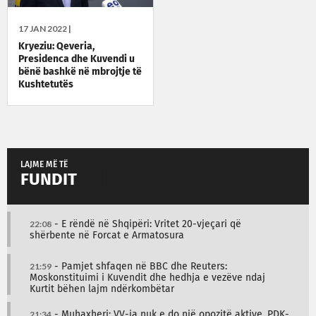
17 JAN 2022 |
Kryeziu: Qeveria,
Presidenca dhe Kuvendi u
bënë bashkë në mbrojtje të
Kushtetutës
LAJME MË TË
FUNDIT
22:08
- E rëndë në Shqipëri: Vritet 20-vjeçari që
shërbente në Forcat e Armatosura
21:59
- Pamjet shfaqen në BBC dhe Reuters:
Moskonstituimi i Kuvendit dhe hedhja e vezëve ndaj
Kurtit bëhen lajm ndërkombëtar
21:34
- Muhaxheri: VV-ja nuk e do një opozitë aktive, PDK-