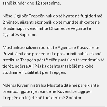
asnjë kundër dhe 12 abstenime.
Nëse Ligji për Trepçën nuk do të hynte në fuqi deri më
2 nëntor, gjiganti ekonomik do të mund të shkonte në
likuidim sipas vendimit të Dhomës së Veçantë të
Gjykatës Supreme.
Mosfunksionalizimi i bordit të Agjencisë Kosovare të
Privatizimit dhe procedurat e prokurimit publik e kanë
rrezikuar Trepçën për të cilën pastaj do të vendosnin të
tjerët, ndërsa AKP-ja ka dështuar ta bëjë me kohë
studimin e fizibilitetit për Trepçën.
Ndërsa Kryeministri Isa Mustafa ditë më parë kishte
premtuar gjatë një seance në Kuvend se Ligji për
Trepçën do të jetë në fuqi deri më 2 nëntor.