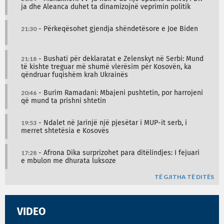
ja dhe Aleanca duhet ta dinamizojnë veprimin politik
21:30
- Përkeqësohet gjendja shëndetësore e Joe Biden
21:18
- Bushati për deklaratat e Zelenskyt në Serbi: Mund
të kishte treguar më shumë vlerësim për Kosovën, ka
qëndruar fuqishëm krah Ukrainës
20:46
- Burim Ramadani: Mbajeni pushtetin, por harrojeni
që mund ta prishni shtetin
19:53
- Ndalet në Jarinjë një pjesëtar i MUP-it serb, i
merret shtetësia e Kosovës
17:28
- Afrona Dika surprizohet para ditëlindjes: I fejuari
e mbulon me dhurata luksoze
TË GJITHA TË DITËS
VIDEO