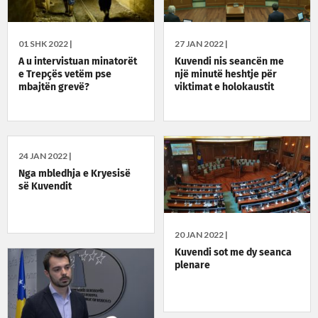
01 SHK 2022 |
27 JAN 2022 |
A u intervistuan minatorët
Kuvendi nis seancën me
e Trepçës vetëm pse
një minutë heshtje për
mbajtën grevë?
viktimat e holokaustit
24 JAN 2022 |
Nga mbledhja e Kryesisë
së Kuvendit
20 JAN 2022 |
Kuvendi sot me dy seanca
plenare