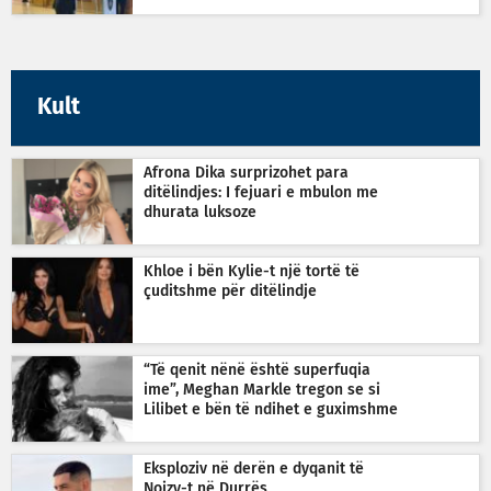
Kult
Afrona Dika surprizohet para
ditëlindjes: I fejuari e mbulon me
dhurata luksoze
Khloe i bën Kylie-t një tortë të
çuditshme për ditëlindje
“Të qenit nënë është superfuqia
ime”, Meghan Markle tregon se si
Lilibet e bën të ndihet e guximshme
Eksploziv në derën e dyqanit të
Noizy-t në Durrës