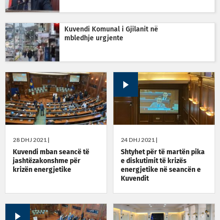
Kuvendi Komunal i Gjilanit në
mbledhje urgjente
28 DHJ 2021 |
24 DHJ 2021 |
Kuvendi mban seancë të
Shtyhet për të martën pika
jashtëzakonshme për
e diskutimit të krizës
krizën energjetike
energjetike në seancën e
Kuvendit