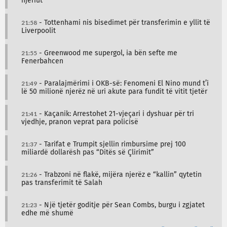
njeriut
21:58
- Tottenhami nis bisedimet për transferimin e yllit të
Liverpoolit
21:55
- Greenwood me supergol, ia bën sefte me
Fenerbahcen
21:49
- Paralajmërimi i OKB-së: Fenomeni El Nino mund t’i
lë 50 milionë njerëz në uri akute para fundit të vitit tjetër
21:41
- Kaçanik: Arrestohet 21-vjeçari i dyshuar për tri
vjedhje, pranon veprat para policisë
21:37
- Tarifat e Trumpit sjellin rimbursime prej 100
miliardë dollarësh pas “Ditës së Çlirimit”
21:26
- Trabzoni në flakë, mijëra njerëz e “kallin” qytetin
pas transferimit të Salah
21:23
- Një tjetër goditje për Sean Combs, burgu i zgjatet
edhe më shumë