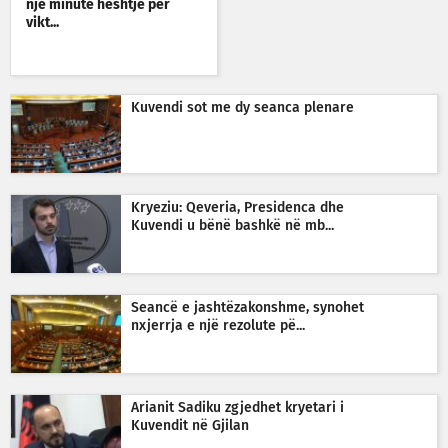
një minutë heshtje për
vikt...
Kuvendi sot me dy seanca plenare
Kryeziu: Qeveria, Presidenca dhe
Kuvendi u bënë bashkë në mb...
Seancë e jashtëzakonshme, synohet
nxjerrja e një rezolute pë...
Arianit Sadiku zgjedhet kryetari i
Kuvendit në Gjilan