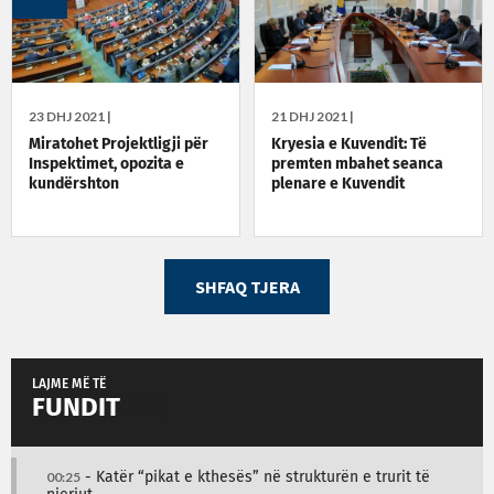
23 DHJ 2021 |
21 DHJ 2021 |
Miratohet Projektligji për
Kryesia e Kuvendit: Të
Inspektimet, opozita e
premten mbahet seanca
kundërshton
plenare e Kuvendit
SHFAQ TJERA
LAJME MË TË
FUNDIT
00:25
- Katër “pikat e kthesës” në strukturën e trurit të