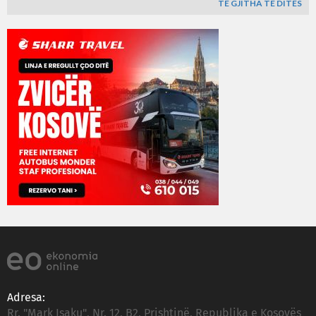
TË GJITHA TË DITËS
Adresa:
Rr. "Mark Isaku", Nr. 12, B2, Prishtinë, Republika e Kosovës