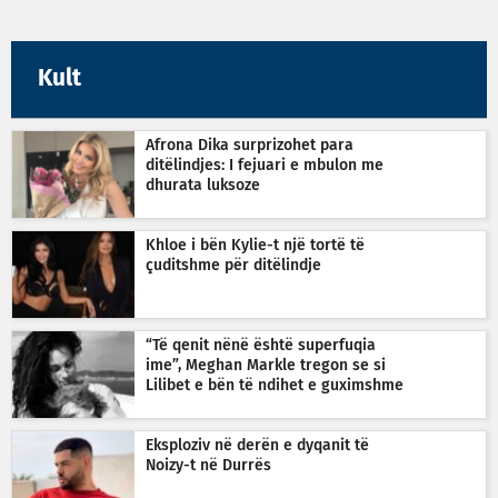
Kult
Afrona Dika surprizohet para
ditëlindjes: I fejuari e mbulon me
dhurata luksoze
Khloe i bën Kylie-t një tortë të
çuditshme për ditëlindje
“Të qenit nënë është superfuqia
ime”, Meghan Markle tregon se si
Lilibet e bën të ndihet e guximshme
Eksploziv në derën e dyqanit të
Noizy-t në Durrës