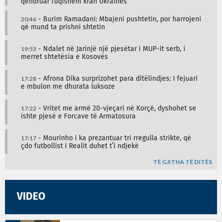
qëndruar fuqishëm krah Ukrainës
20:46
- Burim Ramadani: Mbajeni pushtetin, por harrojeni
që mund ta prishni shtetin
19:53
- Ndalet në Jarinjë një pjesëtar i MUP-it serb, i
merret shtetësia e Kosovës
17:28
- Afrona Dika surprizohet para ditëlindjes: I fejuari
e mbulon me dhurata luksoze
17:22
- Vritet me armë 20-vjeçari në Korçë, dyshohet se
ishte pjesë e Forcave të Armatosura
17:17
- Mourinho i ka prezantuar tri rregulla strikte, që
çdo futbollist i Realit duhet t’i ndjekë
TË GJITHA TË DITËS
VIDEO