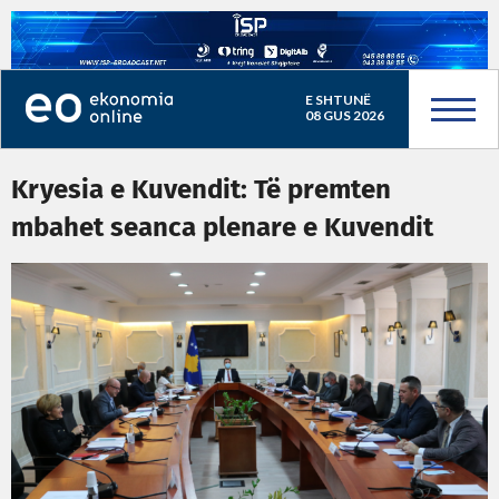
E SHTUNË
08 GUS 2026
Kryesia e Kuvendit: Të premten
mbahet seanca plenare e Kuvendit