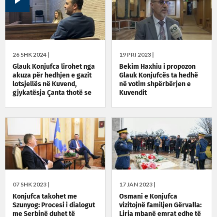
26 SHK 2024 |
19 PRI 2023 |
Glauk Konjufca lirohet nga
Bekim Haxhiu i propozon
akuza për hedhjen e gazit
Glauk Konjufcës ta hedhë
lotsjellës në Kuvend,
në votim shpërbërjen e
gjykatësja Çanta thotë se
Kuvendit
nuk ka prova
07 SHK 2023 |
17 JAN 2023 |
Konjufca takohet me
Osmani e Konjufca
Szunyog: Procesi i dialogut
vizitojnë familjen Gërvalla:
me Serbinë duhet të
Liria mbanë emrat edhe të