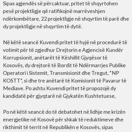
Sipas agjendës së përcaktuar, pritet të shqyrtohen
pesë projektligje që ratifikojnë marrëveshjen
ndërkombëtare, 22 projektligje në shqyrtim të parë dhe
dy projektligje në shqyrtim të dytë.
Në këtë seancë Kuvendi pritet të hyjë në procedurë të
votimit për të zgjedhur Drejtorin e Agjencisë Kundër
Korrupsionit, anëtarët të Këshillit Gjyqësor të
Kosovës, dy drejtorë të Bordit të Ndërmarrjes Publike
Operatori i Sistemit, Transmisionit dhe Tregut, “NP
KOSTT”, si dhe tre anëtarë të Komisionit të Pavarur të
Mediave. Po ashtu Kuvendi pritet të propozojë dy
kandidatë për gjyqtarë në Gjykatën Kushtetuese,
Po në këtë seancë do të debatohet në lidhje me krizën
energjetike në Kosovë për shkak të reduktimeve dhe
rikthimit të territ në Republikën e Kosovës, sipas