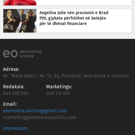
Angelina Jolie nën presionin e Brad
Pitt, gjykata përfshihet në betejën
për të dhënat financiare
Adresa:
Rr. "Mark Isaku", Nr. 12, B2, Prishtinë, Republika e Kosovës
Redaksia:
Marketingu:
049 289 299
049 174 555
Email:
ekonomia.online@gmail.com
marketing@ekonomiaonline.com
Impressum