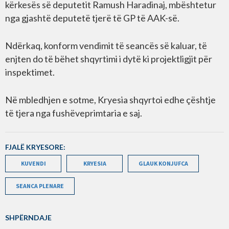
kërkesës së deputetit Ramush Haradinaj, mbështetur
nga gjashtë deputetë tjerë të GP të AAK-së.
Ndërkaq, konform vendimit të seancës së kaluar, të
enjten do të bëhet shqyrtimi i dytë ki projektligjit për
inspektimet.
Në mbledhjen e sotme, Kryesia shqyrtoi edhe çështje
të tjera nga fushëveprimtaria e saj.
FJALË KRYESORE:
KUVENDI
KRYESIA
GLAUK KONJUFCA
SEANCA PLENARE
SHPËRNDAJE