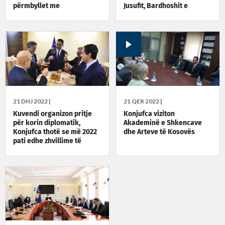
përmbyllet me
Jusufit, Bardhoshit e
marrëveshje
Kadriut
21 DHJ 2022 |
21 QER 2022 |
Kuvendi organizon pritje
Konjufca viziton
për korin diplomatik,
Akademinë e Shkencave
Konjufca thotë se më 2022
dhe Arteve të Kosovës
pati edhe zhvillime të
frytshme