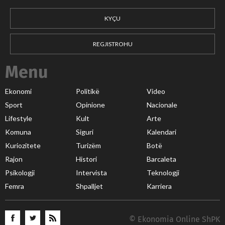
KYÇU
REGJISTROHU
Menu
Ekonomi
Politikë
Video
Sport
Opinione
Nacionale
Lifestyle
Kult
Arte
Komuna
Siguri
Kalendari
Kuriozitete
Turizëm
Botë
Rajon
Histori
Barcaleta
Psikologji
Intervista
Teknologji
Femra
Shpalljet
Karriera
© Ekonomia Online ShPK