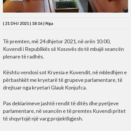
| 21 DHJ 2021 | 18:16 |
Nga
Të premten, më 24 dhjetor 2021, në orën 10:00,
Kuvendi i Republikës së Kosovës do të mbajë seancën
plenare të radhës.
Kështu vendosi sot Kryesia e Kuvendit, në mbledhjen e
përbashkët me kryetarë të grupeve parlamentare, të
drejtuar nga kryetari Glauk Konjufca.
Pas deklarimeve jashtë rendit të ditës dhe pyetjeve
parlamentare, në seancën e të premtes Kuvendi pritet
të shqyrtojë një varg projektligjesh.