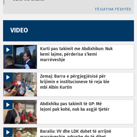
TË GJITHA TË DITËS
VIDEO
Kurti pas takimit me Abdixhikun: Nuk
kemi lajme, përderisa s’kemi
marrëveshje
Zemaj: Barra e përgjegjësisë për
krijimin e institucioneve të reja bie
mbi Albin Kurtin
Abdixhiku pas takimit të GP: Më
lejoni pak kohë, nuk ka asgjë tjetër
Baraliu: VV dhe LDK duhet të arrijnë
marrëveshje, ndryshe do të dihet