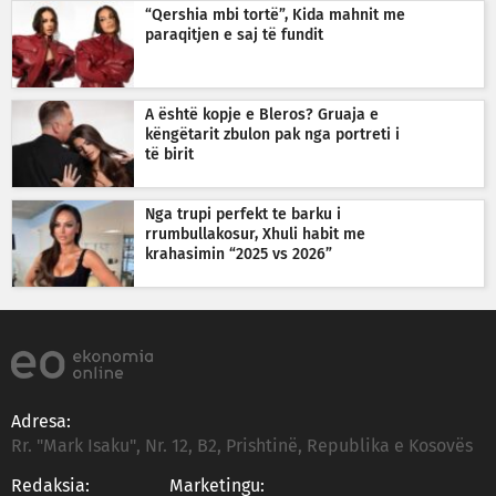
“Qershia mbi tortë”, Kida mahnit me
paraqitjen e saj të fundit
A është kopje e Bleros? Gruaja e
këngëtarit zbulon pak nga portreti i
të birit
Nga trupi perfekt te barku i
rrumbullakosur, Xhuli habit me
krahasimin “2025 vs 2026”
Adresa:
Rr. "Mark Isaku", Nr. 12, B2, Prishtinë, Republika e Kosovës
Redaksia:
Marketingu: