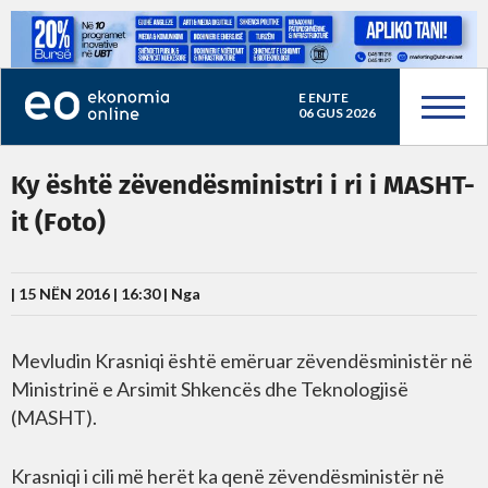
E ENJTE
06 GUS 2026
Ky është zëvendësministri i ri i MASHT-
it (Foto)
| 15 NËN 2016 | 16:30 |
Nga
Mevludin Krasniqi është emëruar zëvendësministër në
Ministrinë e Arsimit Shkencës dhe Teknologjisë
(MASHT).
Krasniqi i cili më herët ka qenë zëvendësministër në