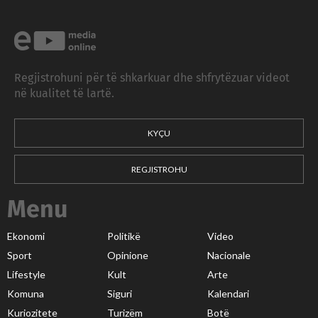
Regjistrohuni për të shkarkuar dhe shfrytëzuar videot
në kualitet të lartë.
KYÇU
REGJISTROHU
Menu
Ekonomi
Politikë
Video
Sport
Opinione
Nacionale
Lifestyle
Kult
Arte
Komuna
Siguri
Kalendari
Kuriozitete
Turizëm
Botë