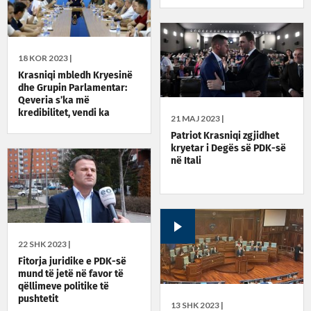
18 KOR 2023 |
Krasniqi mbledh Kryesinë
dhe Grupin Parlamentar:
Qeveria s’ka më
kredibilitet, vendi ka
21 MAJ 2023 |
nevojë për zgjedhje të
Patriot Krasniqi zgjidhet
parakohshme
kryetar i Degës së PDK-së
në Itali
22 SHK 2023 |
Fitorja juridike e PDK-së
mund të jetë në favor të
qëllimeve politike të
pushtetit
13 SHK 2023 |