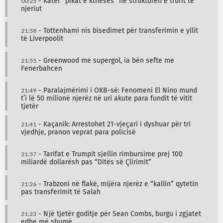
00:25
- Katër “pikat e kthesës” në strukturën e trurit të
njeriut
21:58
- Tottenhami nis bisedimet për transferimin e yllit
të Liverpoolit
21:55
- Greenwood me supergol, ia bën sefte me
Fenerbahcen
21:49
- Paralajmërimi i OKB-së: Fenomeni El Nino mund
t’i lë 50 milionë njerëz në uri akute para fundit të vitit
tjetër
21:41
- Kaçanik: Arrestohet 21-vjeçari i dyshuar për tri
vjedhje, pranon veprat para policisë
21:37
- Tarifat e Trumpit sjellin rimbursime prej 100
miliardë dollarësh pas “Ditës së Çlirimit”
21:26
- Trabzoni në flakë, mijëra njerëz e “kallin” qytetin
pas transferimit të Salah
21:23
- Një tjetër goditje për Sean Combs, burgu i zgjatet
edhe më shumë