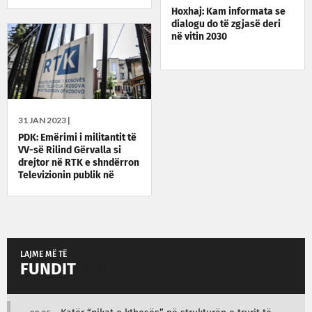
Hoxhaj: Kam informata se
dialogu do të zgjasë deri
në vitin 2030
31 JAN 2023 |
PDK: Emërimi i militantit të
VV-së Rilind Gërvalla si
drejtor në RTK e shndërron
Televizionin publik në
megafon të Albin Kurtit
LAJME MË TË
FUNDIT