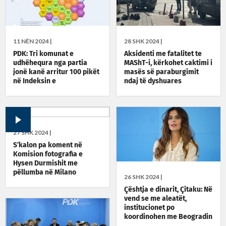
11 NËN 2024 |
28 SHK 2024 |
PDK: Tri komunat e
Aksidenti me fatalitet te
udhëhequra nga partia
MAShT-i, kërkohet caktimi i
jonë kanë arritur 100 pikët
masës së paraburgimit
në Indeksin e
ndaj të dyshuares
Transparencës Buxhetore,
i përgëzojmë kryetarët
27 SHK 2024 |
S’kalon pa koment në
Komision fotografia e
Hysen Durmishit me
pëllumba në Milano
26 SHK 2024 |
Çështja e dinarit, Çitaku: Në
vend se me aleatët,
institucionet po
koordinohen me Beogradin