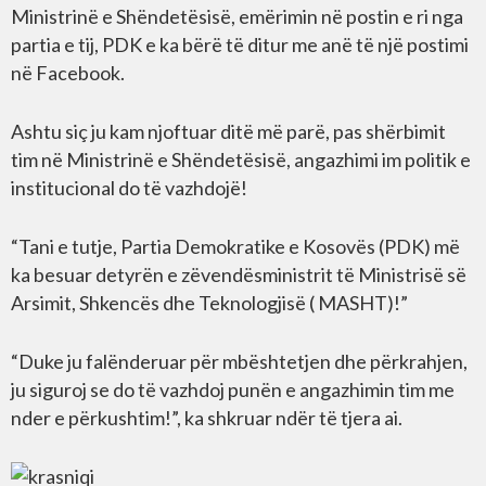
Ministrinë e Shëndetësisë, emërimin në postin e ri nga
partia e tij, PDK e ka bërë të ditur me anë të një postimi
në Facebook.
Ashtu siç ju kam njoftuar ditë më parë, pas shërbimit
tim në Ministrinë e Shëndetësisë, angazhimi im politik e
institucional do të vazhdojë!
“Tani e tutje, Partia Demokratike e Kosovës (PDK) më
ka besuar detyrën e zëvendësministrit të Ministrisë së
Arsimit, Shkencës dhe Teknologjisë ( MASHT)!”
“Duke ju falënderuar për mbështetjen dhe përkrahjen,
ju siguroj se do të vazhdoj punën e angazhimin tim me
nder e përkushtim!”, ka shkruar ndër të tjera ai.