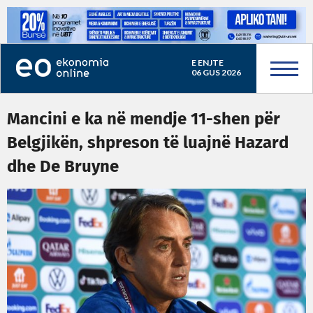
E ENJTE
06 GUS 2026
Mancini e ka në mendje 11-shen për
Belgjikën, shpreson të luajnë Hazard
dhe De Bruyne