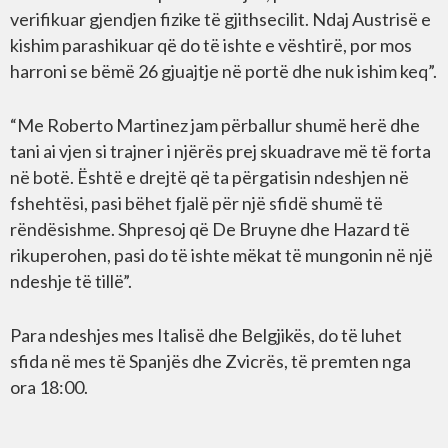
verifikuar gjendjen fizike të gjithsecilit. Ndaj Austrisë e
kishim parashikuar që do të ishte e vështirë, por mos
harroni se bëmë 26 gjuajtje në portë dhe nuk ishim keq”.
“Me Roberto Martinez jam përballur shumë herë dhe
tani ai vjen si trajner i njërës prej skuadrave më të forta
në botë. Është e drejtë që ta përgatisin ndeshjen në
fshehtësi, pasi bëhet fjalë për një sfidë shumë të
rëndësishme. Shpresoj që De Bruyne dhe Hazard të
rikuperohen, pasi do të ishte mëkat të mungonin në një
ndeshje të tillë”.
Para ndeshjes mes Italisë dhe Belgjikës, do të luhet
sfida në mes të Spanjës dhe Zvicrës, të premten nga
ora 18:00.