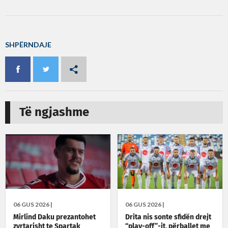
SHPËRNDAJE
Të ngjashme
06 GUS 2026 |
06 GUS 2026 |
Mirlind Daku prezantohet
Drita nis sonte sfidën drejt
zyrtarisht te Spartak
“play-off”-it, përballet me