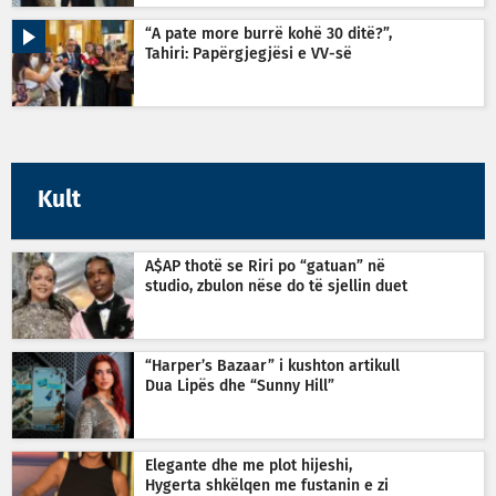
“A pate more burrë kohë 30 ditë?”,
Tahiri: Papërgjegjësi e VV-së
Kult
A$AP thotë se Riri po “gatuan” në
studio, zbulon nëse do të sjellin duet
“Harper’s Bazaar” i kushton artikull
Dua Lipës dhe “Sunny Hill”
Elegante dhe me plot hijeshi,
Hygerta shkëlqen me fustanin e zi