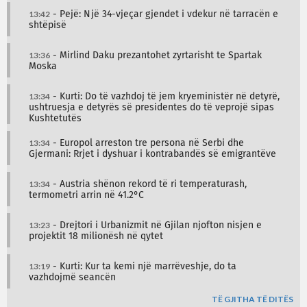
13:42
- Pejë: Një 34-vjeçar gjendet i vdekur në tarracën e
shtëpisë
13:36
- Mirlind Daku prezantohet zyrtarisht te Spartak
Moska
13:34
- Kurti: Do të vazhdoj të jem kryeministër në detyrë,
ushtruesja e detyrës së presidentes do të veprojë sipas
Kushtetutës
13:34
- Europol arreston tre persona në Serbi dhe
Gjermani: Rrjet i dyshuar i kontrabandës së emigrantëve
13:34
- Austria shënon rekord të ri temperaturash,
termometri arrin në 41.2°C
13:23
- Drejtori i Urbanizmit në Gjilan njofton nisjen e
projektit 18 milionësh në qytet
13:19
- Kurti: Kur ta kemi një marrëveshje, do ta
vazhdojmë seancën
TË GJITHA TË DITËS