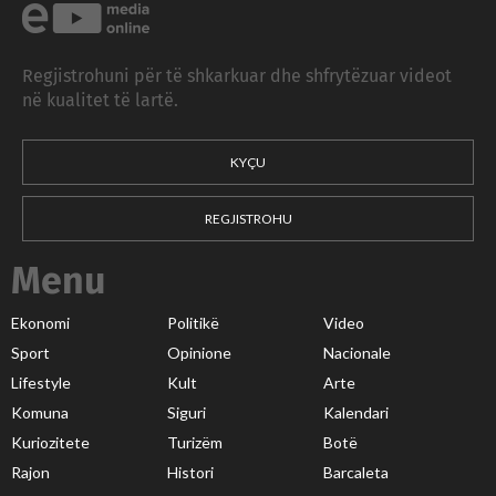
Regjistrohuni për të shkarkuar dhe shfrytëzuar videot
në kualitet të lartë.
KYÇU
REGJISTROHU
Menu
Ekonomi
Politikë
Video
Sport
Opinione
Nacionale
Lifestyle
Kult
Arte
Komuna
Siguri
Kalendari
Kuriozitete
Turizëm
Botë
Rajon
Histori
Barcaleta