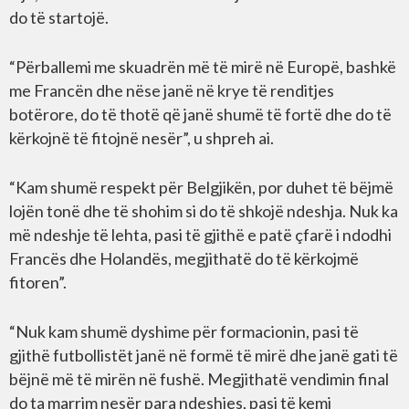
do të startojë.
“Përballemi me skuadrën më të mirë në Europë, bashkë
me Francën dhe nëse janë në krye të renditjes
botërore, do të thotë që janë shumë të fortë dhe do të
kërkojnë të fitojnë nesër”, u shpreh ai.
“Kam shumë respekt për Belgjikën, por duhet të bëjmë
lojën tonë dhe të shohim si do të shkojë ndeshja. Nuk ka
më ndeshje të lehta, pasi të gjithë e patë çfarë i ndodhi
Francës dhe Holandës, megjithatë do të kërkojmë
fitoren”.
“Nuk kam shumë dyshime për formacionin, pasi të
gjithë futbollistët janë në formë të mirë dhe janë gati të
bëjnë më të mirën në fushë. Megjithatë vendimin final
do ta marrim nesër para ndeshjes, pasi të kemi