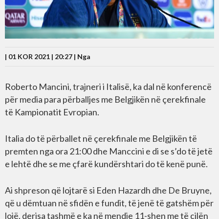
| 01 KOR 2021 | 20:27 |
Nga
Roberto Mancini, trajneri i Italisë, ka dal në konferencë
për media para përballjes me Belgjikën në çerekfinale
të Kampionatit Evropian.
Italia do të përballet në çerekfinale me Belgjikën të
premten nga ora 21:00 dhe Manccini e di se s’do të jetë
e lehtë dhe se me çfarë kundërshtari do të kenë punë.
Ai shpreson që lojtarë si Eden Hazardh dhe De Bruyne,
që u dëmtuan në sfidën e fundit, të jenë të gatshëm për
lojë, derisa tashmë e ka në mendje 11-shen me të cilën