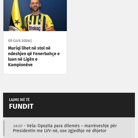
05 GUS 2026 |
Muriqi lihet në stol në
ndeshjen që Fenerbahçe e
luan në Ligën e
Kampionëve
LAJME MË TË
FUNDIT
14:07
- Vela: Opozita para dilemës – marrëveshje për
Presidentin me LVV-në, ose zgjedhje në dhjetor