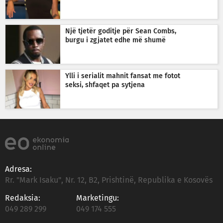
Një tjetër goditje për Sean Combs,
burgu i zgjatet edhe më shumë
Ylli i serialit mahnit fansat me fotot
seksi, shfaqet pa sytjena
Adresa:
Rr. "Mark Isaku", Nr. 12, B2, Prishtinë, Republika e Kosovës
Redaksia:
Marketingu:
049 289 299
049 174 555