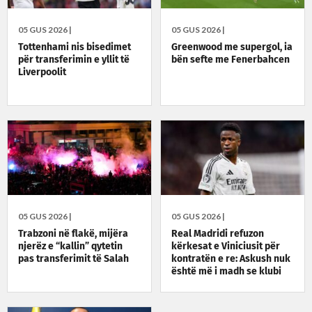
05 GUS 2026 |
05 GUS 2026 |
Tottenhami nis bisedimet
Greenwood me supergol, ia
për transferimin e yllit të
bën sefte me Fenerbahcen
Liverpoolit
05 GUS 2026 |
05 GUS 2026 |
Trabzoni në flakë, mijëra
Real Madridi refuzon
njerëz e “kallin” qytetin
kërkesat e Viniciusit për
pas transferimit të Salah
kontratën e re: Askush nuk
është më i madh se klubi