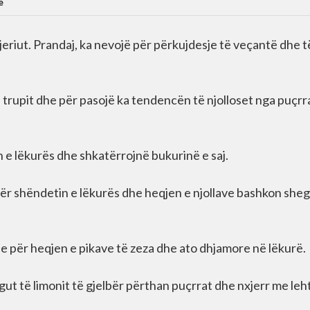
e
jeriut. Prandaj, ka nevojë për përkujdesje të veçantë dhe t
trupit dhe për pasojë ka tendencën të njolloset nga puçrr
n e lëkurës dhe shkatërrojnë bukurinë e saj.
për shëndetin e lëkurës dhe heqjen e njollave bashkon she
 për heqjen e pikave të zeza dhe ato dhjamore në lëkurë.
gut të limonit të gjelbër përthan puçrrat dhe nxjerr me leh