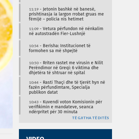
11:19
- Jetonin bashkë në banesë,
prishtinasja ia largon rrobat gruas me
fëmijë – policia nis hetimet
11:09
- Vetura përfundon në nënkalim
në autostradën Fier-Lushnjë
10:54
- Berisha: Institucionet të
formohen sa më shpejtë
10:50
- Rriten rastet me virusin e Nilit
Perëndimor në Greqi: 6 viktima dhe
dhjetëra të shtruar në spital
10:44
- Rasti Thaçi dhe të tjerët hyn në
fazën përfundimtare, Specialja
publikon datat
10:43
- Kuvendi voton Komisionin për
verifikimin e mandateve, seanca
ndërpritet për 30 minuta
TË GJITHA TË DITËS