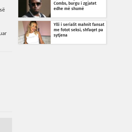
Combs, burgu i zgjatet
 së
edhe më shumë
Ylli i serialit mahnit fansat
me fotot seksi, shfaqet pa
uar
sytjena