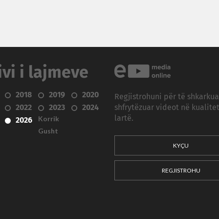
ivi i lajmeve
2018
2019
2020
Regjistrohuni për të shkarku
2022
2023
2024
shfrytëzuar videot në kualitet
Korrik
lartë.
2026
Gusht
KYÇU
REGJISTROHU