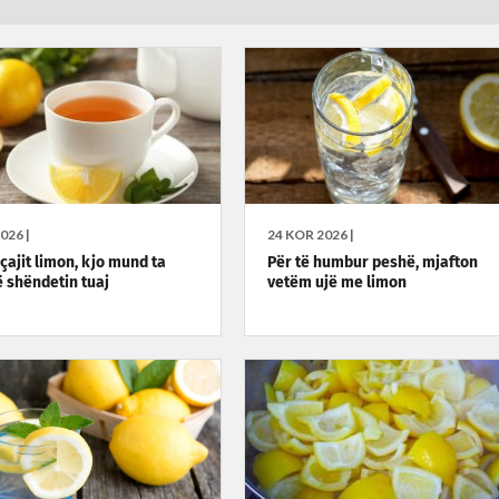
026 |
24 KOR 2026 |
 çajit limon, kjo mund ta
Për të humbur peshë, mjafton
 shëndetin tuaj
vetëm ujë me limon