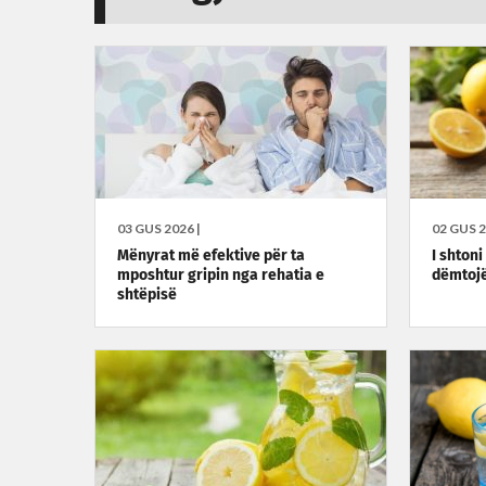
03 GUS 2026 |
02 GUS 2
Mënyrat më efektive për ta
I shtoni
mposhtur gripin nga rehatia e
dëmtojë
shtëpisë