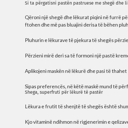
Si ta përgatisni pastën pastruese me shegë dhe l
Qëroni një shegë dhe lëkurat piqini në furrë për 
ftohen dhe më pas bluajini derisa të bëhen pluh
Pluhurin e lëkurave të pjekura të shegës përzien
Përzieni mirë deri sa të formoni një pastë kre
Aplikojeni maskën në lëkurë dhe pasi të thahet 
Sipas preferencës, në këtë maskë mund të përfs
Shega, superfruti për lëkurë të pastër
Lëkura e frutit të shenjtë të shegës është shu
Kjo vitaminë ndihmon në rigjenerimin e qelizave