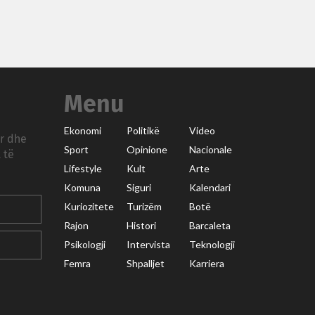
Menu
Ekonomi
Politikë
Video
ar dhe
Sport
Opinione
Nacionale
 të
Lifestyle
Kult
Arte
Komuna
Siguri
Kalendari
Kuriozitete
Turizëm
Botë
Rajon
Histori
Barcaleta
Psikologji
Intervista
Teknologji
Femra
Shpalljet
Karriera