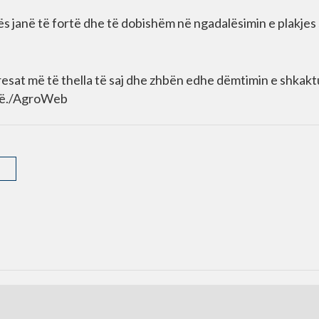
ës janë të fortë dhe të dobishëm në ngadalësimin e plakjes
tresat më të thella të saj dhe zhbën edhe dëmtimin e shkakt
sorë./AgroWeb