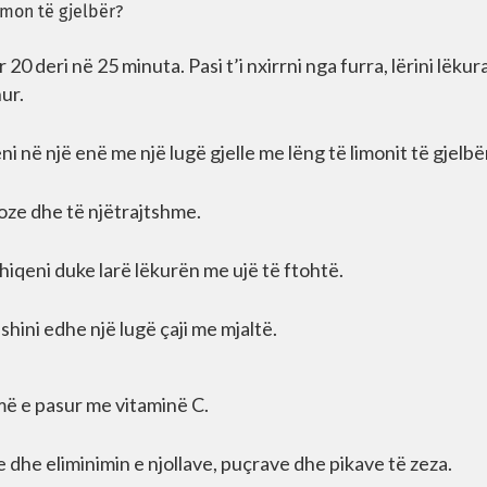
imon të gjelbër?
20 deri në 25 minuta. Pasi t’i nxirrni nga furra, lërini lëkur
ur.
i në një enë me një lugë gjelle me lëng të limonit të gjelbë
moze dhe të njëtrajtshme.
hiqeni duke larë lëkurën me ujë të ftohtë.
hini edhe një lugë çaji me mjaltë.
më e pasur me vitaminë C.
 dhe eliminimin e njollave, puçrave dhe pikave të zeza.