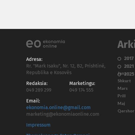
Ark
2017
Adresa:
Rr. "Mark Isaku", Nr. 12, B2, Prishtinë,
2021
Republika e Kosovës
Janar
2025
Shkurt
Redaksia:
Marketingu:
Mars
049 289 299
049 174 555
Prill
Email:
Maj
ekonomia.online@gmail.com
Qershor
marketing@ekonomiaonline.com
Impressum