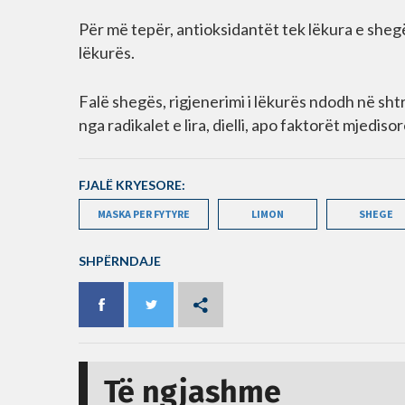
Për më tepër, antioksidantët tek lëkura e sheg
lëkurës.
Falë shegës, rigjenerimi i lëkurës ndodh në sh
nga radikalet e lira, dielli, apo faktorët mjedi
FJALË KRYESORE:
MASKA PER FYTYRE
LIMON
SHEGE
SHPËRNDAJE
Të ngjashme