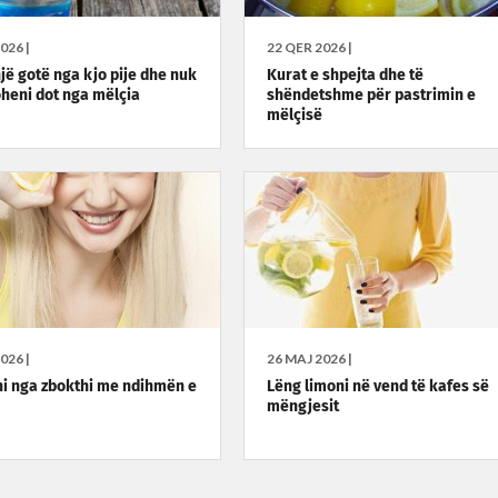
026 |
22 QER 2026 |
jë gotë nga kjo pije dhe nuk
Kurat e shpejta dhe të
heni dot nga mëlçia
shëndetshme për pastrimin e
mëlçisë
026 |
26 MAJ 2026 |
i nga zbokthi me ndihmën e
Lëng limoni në vend të kafes së
mëngjesit