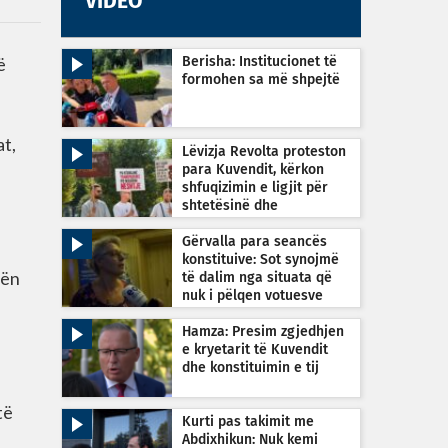
VIDEO
ë
Berisha: Institucionet të
formohen sa më shpejtë
at,
Lëvizja Revolta proteston
para Kuvendit, kërkon
shfuqizimin e ligjit për
shtetësinë dhe
transparencë nga MPB-ja
Gërvalla para seancës
konstituive: Sot synojmë
gën
të dalim nga situata që
nuk i pëlqen votuesve
Hamza: Presim zgjedhjen
e kryetarit të Kuvendit
dhe konstituimin e tij
të
Kurti pas takimit me
Abdixhikun: Nuk kemi