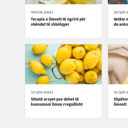
09 KOR 2026 |
28 QER 2
Terapia e limonit të ngrirë për
Vetëm n
shëndet të shkëlqyer
do anko
15 QER 2026 |
01 QER 2
Shtatë arsyet pse duhet të
Shpëton
konsumoni limon rregullisht
limonit