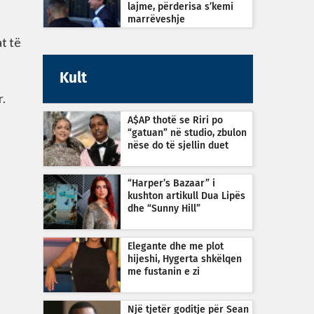
lajme, përderisa s’kemi
marrëveshje
at të
Kult
r.
A$AP thotë se Riri po
“gatuan” në studio, zbulon
nëse do të sjellin duet
“Harper’s Bazaar” i
kushton artikull Dua Lipës
dhe “Sunny Hill”
Elegante dhe me plot
hijeshi, Hygerta shkëlqen
me fustanin e zi
Një tjetër goditje për Sean