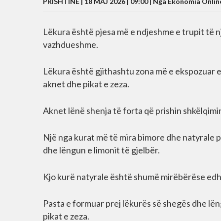
PRISHTINË | 18 MAJ 2026 | 09:00 |
Nga Ekonomia Onlin
Lëkura është pjesa më e ndjeshme e trupit të n
vazhdueshme.
Lëkura është gjithashtu zona më e ekspozuar e 
aknet dhe pikat e zeza.
Aknet lënë shenja të forta që prishin shkëlqimi
Një nga kurat më të mira bimore dhe natyrale 
dhe lëngun e limonit të gjelbër.
Kjo kurë natyrale është shumë mirëbërëse edhe
Pasta e formuar prej lëkurës së shegës dhe lën
pikat e zeza.