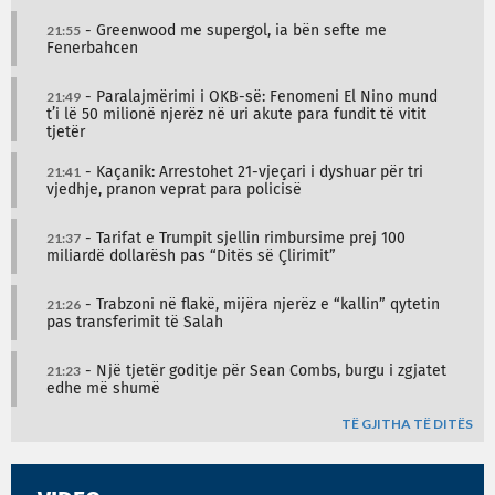
21:55
- Greenwood me supergol, ia bën sefte me
Fenerbahcen
21:49
- Paralajmërimi i OKB-së: Fenomeni El Nino mund
t’i lë 50 milionë njerëz në uri akute para fundit të vitit
tjetër
21:41
- Kaçanik: Arrestohet 21-vjeçari i dyshuar për tri
vjedhje, pranon veprat para policisë
21:37
- Tarifat e Trumpit sjellin rimbursime prej 100
miliardë dollarësh pas “Ditës së Çlirimit”
21:26
- Trabzoni në flakë, mijëra njerëz e “kallin” qytetin
pas transferimit të Salah
21:23
- Një tjetër goditje për Sean Combs, burgu i zgjatet
edhe më shumë
TË GJITHA TË DITËS