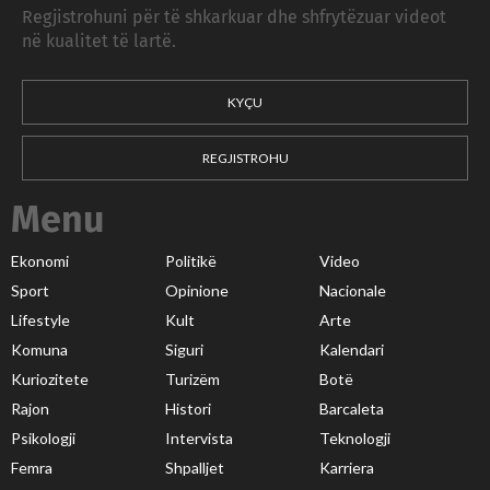
Regjistrohuni për të shkarkuar dhe shfrytëzuar videot
në kualitet të lartë.
KYÇU
REGJISTROHU
Menu
Ekonomi
Politikë
Video
Sport
Opinione
Nacionale
Lifestyle
Kult
Arte
Komuna
Siguri
Kalendari
Kuriozitete
Turizëm
Botë
Rajon
Histori
Barcaleta
Psikologji
Intervista
Teknologji
Femra
Shpalljet
Karriera