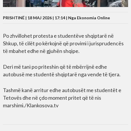
PRISHTINË | 18 MAJ 2026 | 17:14 |
Nga Ekonomia Online
Po zhvillohet protesta e studentëve shqiptarë në
Shkup, të cilët po kërkojnë që provimi i jurisprudencës
të mbahet edhe në gjuhën shqipe.
Deri më tani po priteshin që të mbërrijnë edhe
autobusë me studentë shqiptarë nga vende të tjera.
Tashmë kanë arritur edhe autobusët me studentët e
Tetovës dhe në çdo moment pritet që të nis
marshimi./Klankosova.tv