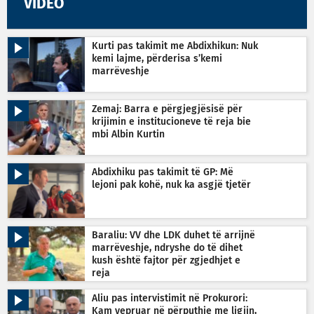
VIDEO
Kurti pas takimit me Abdixhikun: Nuk
kemi lajme, përderisa s’kemi
marrëveshje
Zemaj: Barra e përgjegjësisë për
krijimin e institucioneve të reja bie
mbi Albin Kurtin
Abdixhiku pas takimit të GP: Më
lejoni pak kohë, nuk ka asgjë tjetër
Baraliu: VV dhe LDK duhet të arrijnë
marrëveshje, ndryshe do të dihet
kush është fajtor për zgjedhjet e
reja
Aliu pas intervistimit në Prokurori:
Kam vepruar në përputhje me ligjin,