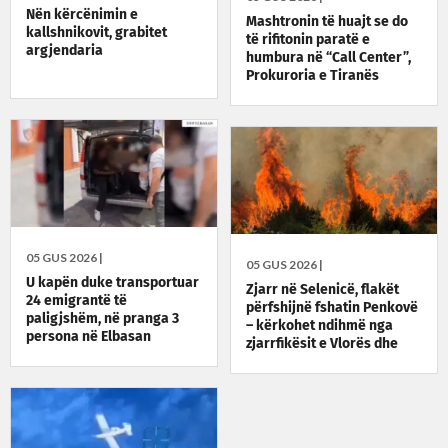
Nën kërcënimin e
Mashtronin të huajt se do
kallshnikovit, grabitet
të rifitonin paratë e
argjendaria
humbura në “Call Center”,
Prokuroria e Tiranës
dërgon në gjyq 3 persona
05 GUS 2026 |
05 GUS 2026 |
U kapën duke transportuar
Zjarr në Selenicë, flakët
24 emigrantë të
përfshijnë fshatin Penkovë
paligjshëm, në pranga 3
– kërkohet ndihmë nga
persona në Elbasan
zjarrfikësit e Vlorës dhe
Himarës