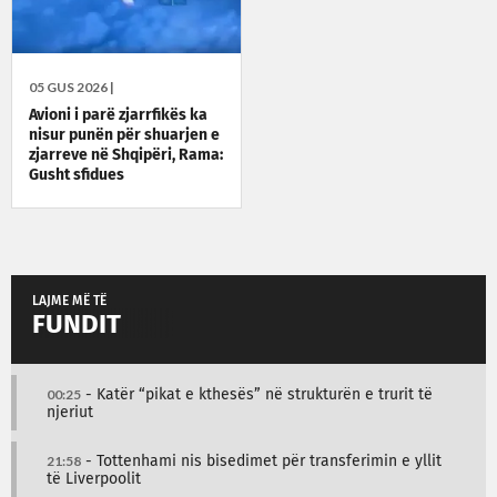
05 GUS 2026 |
Avioni i parë zjarrfikës ka
nisur punën për shuarjen e
zjarreve në Shqipëri, Rama:
Gusht sfidues
LAJME MË TË
FUNDIT
00:25
- Katër “pikat e kthesës” në strukturën e trurit të
njeriut
21:58
- Tottenhami nis bisedimet për transferimin e yllit
të Liverpoolit