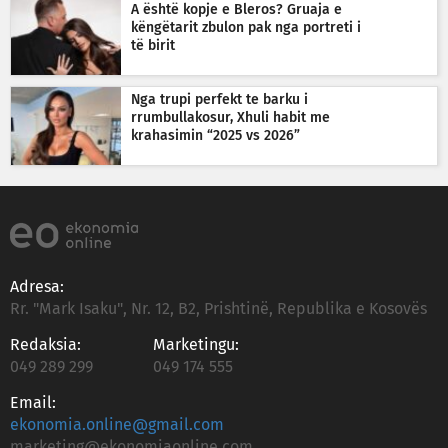
A është kopje e Bleros? Gruaja e
këngëtarit zbulon pak nga portreti i
të birit
Nga trupi perfekt te barku i
rrumbullakosur, Xhuli habit me
krahasimin “2025 vs 2026”
Adresa:
Rr. "Mark Isaku", Nr. 12, B2, Prishtinë, Republika e Kosovës
Redaksia:
Marketingu:
049 289 299
049 174 555
Email:
ekonomia.online@gmail.com
marketing@ekonomiaonline.com