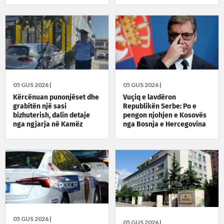
05 GUS 2026 |
05 GUS 2026 |
Kërcënuan punonjëset dhe
Vuçiq e lavdëron
grabitën një sasi
Republikën Serbe: Po e
bizhuterish, dalin detaje
pengon njohjen e Kosovës
nga ngjarja në Kamëz
nga Bosnja e Hercegovina
05 GUS 2026 |
05 GUS 2026 |