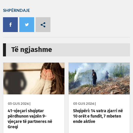
SHPËRNDAJE
Të ngjashme
05 GUS 2026 |
05 GUS 2026 |
41-vjeçari shqiptar
Shqipëri: 14 vatra zjarri në
përdhunon vajzën 9-
10 orët e fundit, 7 mbeten
vjeçare të partneres në
ende aktive
Greqi