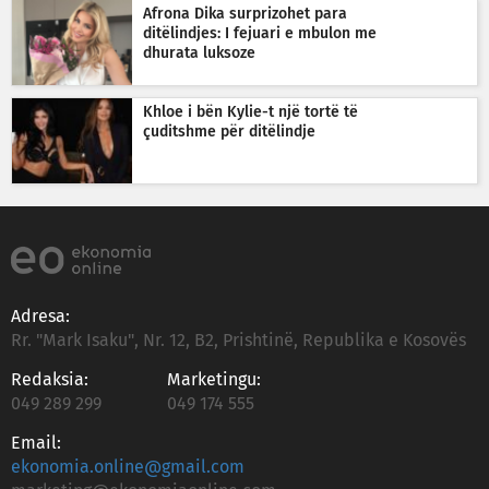
Afrona Dika surprizohet para
ditëlindjes: I fejuari e mbulon me
dhurata luksoze
Khloe i bën Kylie-t një tortë të
çuditshme për ditëlindje
Adresa:
Rr. "Mark Isaku", Nr. 12, B2, Prishtinë, Republika e Kosovës
Redaksia:
Marketingu:
049 289 299
049 174 555
Email:
ekonomia.online@gmail.com