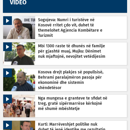
VIDEO
Sogojeva: Numri i turistëve në
Kosovë rritet çdo vit, duhet të
themelohet Agjencia Kombëtare e
Turizmit
Mbi 1300 raste të dhunës në familje
për gjashtë muaj, Mujku: Dënimet
nuk mjaftojnë, nevojitet vetëdijesim
Kosova drejt plakjes së popullsisë,
Behrami paralajmëron pasoja për
ekonominë dhe sistemin
shëndetësor
Nga mungesa e granteve te sfidat në
treg, gratë sipërmarrëse kërkojnë
më shumë mbështetje
Kurti: Marrëveshjet politike nuk
duhet të jenë identike me rezultatin