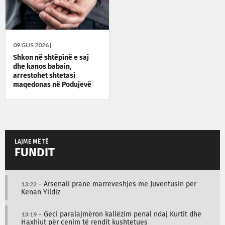
09 GUS 2026 |
Shkon në shtëpinë e saj
dhe kanos babain,
arrestohet shtetasi
maqedonas në Podujevë
LAJME MË TË
FUNDIT
13:22
- Arsenali pranë marrëveshjes me Juventusin për
Kenan Yildiz
13:19
- Geci paralajmëron kallëzim penal ndaj Kurtit dhe
Haxhiut për cenim të rendit kushtetues