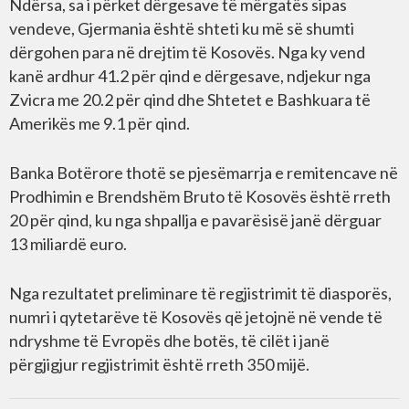
Ndërsa, sa i përket dërgesave të mërgatës sipas
vendeve, Gjermania është shteti ku më së shumti
dërgohen para në drejtim të Kosovës. Nga ky vend
kanë ardhur 41.2 për qind e dërgesave, ndjekur nga
Zvicra me 20.2 për qind dhe Shtetet e Bashkuara të
Amerikës me 9.1 për qind.
Banka Botërore thotë se pjesëmarrja e remitencave në
Prodhimin e Brendshëm Bruto të Kosovës është rreth
20 për qind, ku nga shpallja e pavarësisë janë dërguar
13 miliardë euro.
Nga rezultatet preliminare të regjistrimit të diasporës,
numri i qytetarëve të Kosovës që jetojnë në vende të
ndryshme të Evropës dhe botës, të cilët i janë
përgjigjur regjistrimit është rreth 350 mijë.