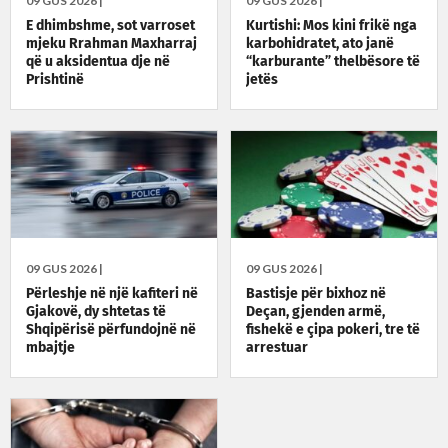
09 GUS 2026 |
09 GUS 2026 |
E dhimbshme, sot varroset
Kurtishi: Mos kini frikë nga
mjeku Rrahman Maxharraj
karbohidratet, ato janë
që u aksidentua dje në
“karburante” thelbësore të
Prishtinë
jetës
09 GUS 2026 |
09 GUS 2026 |
Përleshje në një kafiteri në
Bastisje për bixhoz në
Gjakovë, dy shtetas të
Deçan, gjenden armë,
Shqipërisë përfundojnë në
fishekë e çipa pokeri, tre të
mbajtje
arrestuar