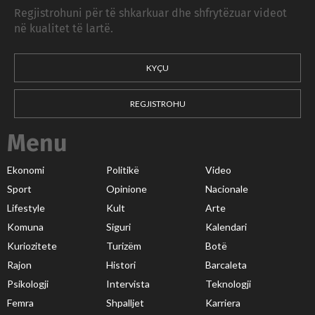
Regjistrohuni për të shkarkuar dhe shfrytëzuar videot
në kualitet të lartë.
KYÇU
REGJISTROHU
Menu
Ekonomi
Politikë
Video
Sport
Opinione
Nacionale
Lifestyle
Kult
Arte
Komuna
Siguri
Kalendari
Kuriozitete
Turizëm
Botë
Rajon
Histori
Barcaleta
Psikologji
Intervista
Teknologji
Femra
Shpalljet
Karriera