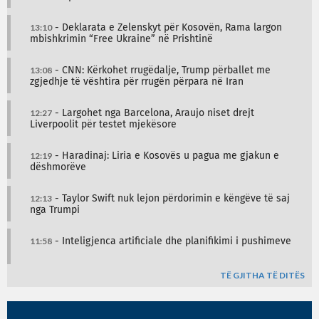
13:10
- Deklarata e Zelenskyt për Kosovën, Rama largon
mbishkrimin “Free Ukraine” në Prishtinë
13:08
- CNN: Kërkohet rrugëdalje, Trump përballet me
zgjedhje të vështira për rrugën përpara në Iran
12:27
- Largohet nga Barcelona, Araujo niset drejt
Liverpoolit për testet mjekësore
12:19
- Haradinaj: Liria e Kosovës u pagua me gjakun e
dëshmorëve
12:13
- Taylor Swift nuk lejon përdorimin e këngëve të saj
nga Trumpi
11:58
- Inteligjenca artificiale dhe planifikimi i pushimeve
TË GJITHA TË DITËS