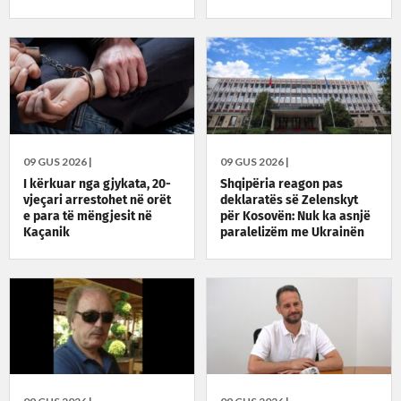
09 GUS 2026 |
09 GUS 2026 |
I kërkuar nga gjykata, 20-
Shqipëria reagon pas
vjeçari arrestohet në orët
deklaratës së Zelenskyt
e para të mëngjesit në
për Kosovën: Nuk ka asnjë
Kaçanik
paralelizëm me Ukrainën