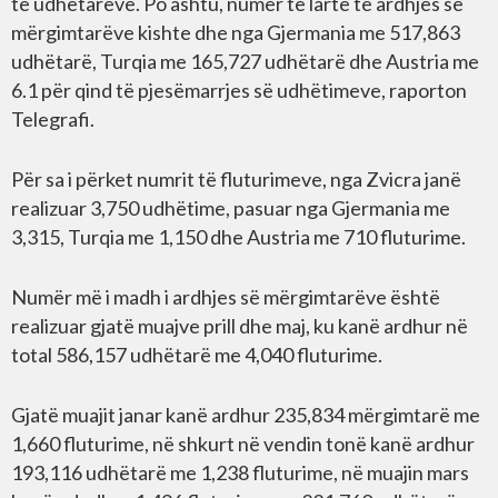
të udhëtarëve. Po ashtu, numër të lartë të ardhjes së
mërgimtarëve kishte dhe nga Gjermania me 517,863
udhëtarë, Turqia me 165,727 udhëtarë dhe Austria me
6.1 për qind të pjesëmarrjes së udhëtimeve, raporton
Telegrafi.
Për sa i përket numrit të fluturimeve, nga Zvicra janë
realizuar 3,750 udhëtime, pasuar nga Gjermania me
3,315, Turqia me 1,150 dhe Austria me 710 fluturime.
Numër më i madh i ardhjes së mërgimtarëve është
realizuar gjatë muajve prill dhe maj, ku kanë ardhur në
total 586,157 udhëtarë me 4,040 fluturime.
Gjatë muajit janar kanë ardhur 235,834 mërgimtarë me
1,660 fluturime, në shkurt në vendin tonë kanë ardhur
193,116 udhëtarë me 1,238 fluturime, në muajin mars