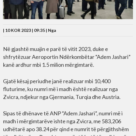
| 10 KOR 2023 | 09:35 |
Nga
Në gjashtë muajin e parë të vitit 2023, duke e
shfrytëzuar Aeroportin Ndërkombëtar “Adem Jashari”
kanë ardhur mbi 1.5 milion mërgimtarë.
Gjatë kësaj periudhe janë realizuar mbi 10,400
fluturime, ku numri më i madh është realizuar nga
Zvicra, ndjekur nga Gjermania, Turqia dhe Austria.
Sipas të dhënave të ANP “Adem Jashari”, numri më i
madh i mërgimtarëve ishte nga Zvicra, me 583,206
udhëtarë apo 38.24 për qind e numrit të përgjithshëm