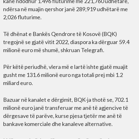
kanë ndodhur 1.496 fluturime me 221,760 udhëtarë,
ndërsa në muajin qershor janë 289,919 udhëtarë me
2,026 fluturime.
Të dhënat e Bankës Qendrore të Kosovë (BQK)
tregojnë se gjatë vitit 2022, diaspora ka dërguar 59.4
milionë euro më shumë, shkruan Telegrafi.
Për këtë periudhë, vlera më e lartë ishte gjatë muajit
gusht me 131.6 milionë euro nga totali prej mbi 1.2
miliard euro.
Bazuar në kanalet e dërgimit, BQK-ja thotë se, 702.1
milionë euro janë transferuar me anë të agjencive të
dërgesave të parëve, kurse pjesa tjetër me anë të
bankave komerciale dhe kanaleve alternative.