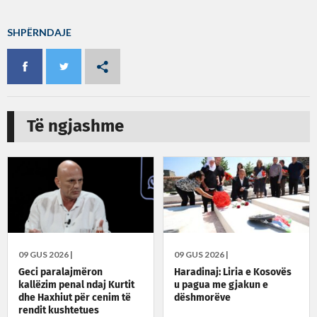
SHPËRNDAJE
Të ngjashme
09 GUS 2026 |
09 GUS 2026 |
Geci paralajmëron
Haradinaj: Liria e Kosovës
kallëzim penal ndaj Kurtit
u pagua me gjakun e
dhe Haxhiut për cenim të
dëshmorëve
rendit kushtetues