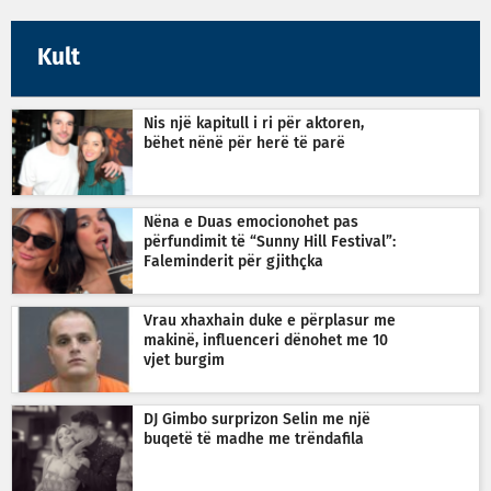
Kult
Nis një kapitull i ri për aktoren,
bëhet nënë për herë të parë
Nëna e Duas emocionohet pas
përfundimit të “Sunny Hill Festival”:
Faleminderit për gjithçka
Vrau xhaxhain duke e përplasur me
makinë, influenceri dënohet me 10
vjet burgim
DJ Gimbo surprizon Selin me një
buqetë të madhe me trëndafila