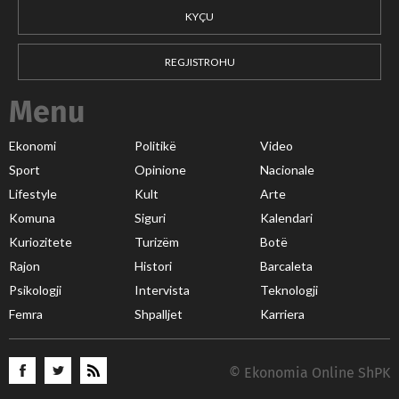
KYÇU
REGJISTROHU
Menu
Ekonomi
Politikë
Video
Sport
Opinione
Nacionale
Lifestyle
Kult
Arte
Komuna
Siguri
Kalendari
Kuriozitete
Turizëm
Botë
Rajon
Histori
Barcaleta
Psikologji
Intervista
Teknologji
Femra
Shpalljet
Karriera
© Ekonomia Online ShPK