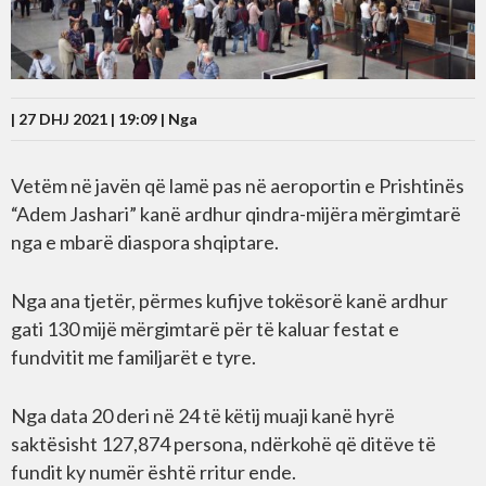
| 27 DHJ 2021 | 19:09 |
Nga
Vetëm në javën që lamë pas në aeroportin e Prishtinës
“Adem Jashari” kanë ardhur qindra-mijëra mërgimtarë
nga e mbarë diaspora shqiptare.
Nga ana tjetër, përmes kufijve tokësorë kanë ardhur
gati 130 mijë mërgimtarë për të kaluar festat e
fundvitit me familjarët e tyre.
Nga data 20 deri në 24 të këtij muaji kanë hyrë
saktësisht 127,874 persona, ndërkohë që ditëve të
fundit ky numër është rritur ende.