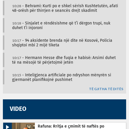
10:28
- Behrami: Kurti po e shkel sërish Kushtetutën, afati
48-orësh për thirrjen e seancës drejt skadimit
10:18
- Sinjalet e rëndësishme që t’i dërgon trupi, nuk
duhet t’i injoroni
10:17
- 94 aksidente brenda një dite në Kosovë, Policia
shqiptoi mbi 2 mijë tiketa
10:17
- Hermann Hesse dhe fuqia e habisë: Arsimi duhet
të na mësojë të përjetojmë jetën
10:15
- Inteligjenca artificiale po ndryshon mënyrën si
gjermanët planifikojnë pushimet
TË GJITHA TË DITËS
VIDEO
Rafuna: Rritja e çmimit të naftës po