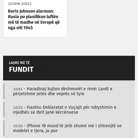
20 SHK 2022 |
Boris Johnson alarmon:
Rusia po planifikon luftën
më të madhe në Evropë që
nga viti 1945
LAJME MË TË
FUNDIT
10:41
- Haradinaj kujton dëshmorët e rënë: Lavdi e
përjetshme jetës dhe veprës së tyre
10:33
- Haxhiu: Deklaratat e Vuçiqit për ndryshimin e
rrjedhës së Ibrit janë kërcënuese
10:30
- iPhone 18 mund të jetë shumë më i shtrenjtë se
modelet e tjera, ja pse