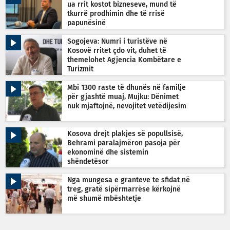
ua rrit kostot bizneseve, mund të
tkurrë prodhimin dhe të rrisë
papunësinë
Sogojeva: Numri i turistëve në
Kosovë rritet çdo vit, duhet të
themelohet Agjencia Kombëtare e
Turizmit
Mbi 1300 raste të dhunës në familje
për gjashtë muaj, Mujku: Dënimet
nuk mjaftojnë, nevojitet vetëdijesim
Kosova drejt plakjes së popullsisë,
Behrami paralajmëron pasoja për
ekonominë dhe sistemin
shëndetësor
Nga mungesa e granteve te sfidat në
treg, gratë sipërmarrëse kërkojnë
më shumë mbështetje