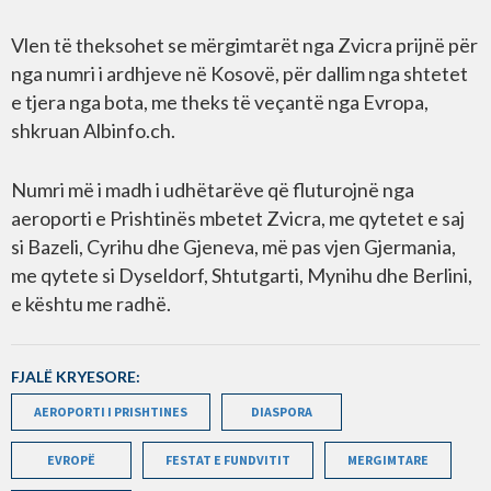
Vlen të theksohet se mërgimtarët nga Zvicra prijnë për
nga numri i ardhjeve në Kosovë, për dallim nga shtetet
e tjera nga bota, me theks të veçantë nga Evropa,
shkruan Albinfo.ch.
Numri më i madh i udhëtarëve që fluturojnë nga
aeroporti e Prishtinës mbetet Zvicra, me qytetet e saj
si Bazeli, Cyrihu dhe Gjeneva, më pas vjen Gjermania,
me qytete si Dyseldorf, Shtutgarti, Mynihu dhe Berlini,
e kështu me radhë.
FJALË KRYESORE:
AEROPORTI I PRISHTINES
DIASPORA
EVROPË
FESTAT E FUNDVITIT
MERGIMTARE