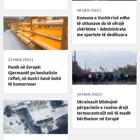
04 QER 2022 |
Komuna e Vushtrrisë edhe
të shtunave do të ofrojë
shërbime – Administrata
me sportele të dedikuara
për mërgimtarët
22 MAR 2022 |
Panik në Evropë:
Gjermanët po boshatisin
raftet, në Austri hanë bukë
të konservuar
03 MAR 2022 |
Ukrainasit bllokojnë
përparimin e rusëve drejt
termocentralit më të madh
bërthamor në Evropë