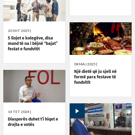
20 SHT 2025 |
5 llojet e kolegëve, disa
mund të na i bëjnë “bajat”
festat e fundvitit
08 MAJ 2025 |
Një dietë që ju sjell në
formë para festave të
fundvitit
14 TET 2024 |
Diasporës duhet t’i hiqet e
drejta e votës