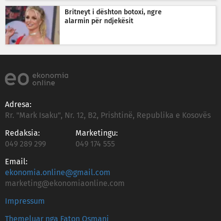
Britneyt i dështon botoxi, ngre
alarmin për ndjekësit
Adresa:
Rr. "Mark Isaku", Nr. 12, B2, Prishtinë, Republika e Kosovës
Redaksia:
Marketingu:
049 289 299
049 174 555
Email:
ekonomia.online@gmail.com
marketing@ekonomiaonline.com
Impressum
Themeluar nga Faton Osmani