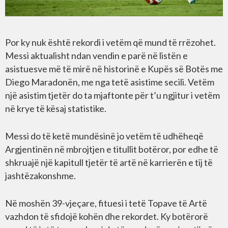
Por ky nuk është rekordi i vetëm që mund të rrëzohet.
Messi aktualisht ndan vendin e parë në listën e
asistuesve më të mirë në historinë e Kupës së Botës me
Diego Maradonën, me nga tetë asistime secili. Vetëm
një asistim tjetër do ta mjaftonte për t’u ngjitur i vetëm
në krye të kësaj statistike.
Messi do të ketë mundësinë jo vetëm të udhëheqë
Argjentinën në mbrojtjen e titullit botëror, por edhe të
shkruajë një kapitull tjetër të artë në karrierën e tij të
jashtëzakonshme.
Në moshën 39-vjeçare, fituesi i tetë Topave të Artë
vazhdon të sfidojë kohën dhe rekordet. Ky botërorë