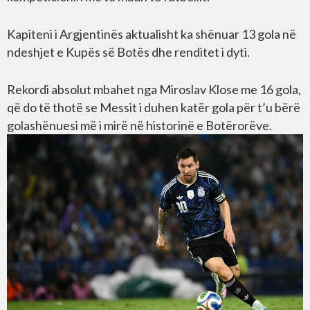
Kapiteni i Argjentinës aktualisht ka shënuar 13 gola në
ndeshjet e Kupës së Botës dhe renditet i dyti.
Rekordi absolut mbahet nga Miroslav Klose me 16 gola,
që do të thotë se Messit i duhen katër gola për t’u bërë
golashënuesi më i mirë në historinë e Botërorëve.