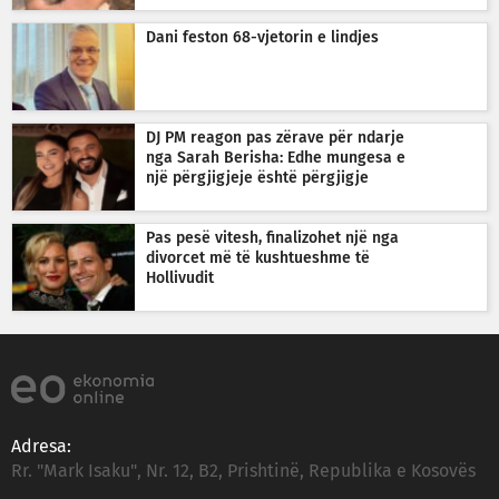
Dani feston 68-vjetorin e lindjes
DJ PM reagon pas zërave për ndarje
nga Sarah Berisha: Edhe mungesa e
një përgjigjeje është përgjigje
Pas pesë vitesh, finalizohet një nga
divorcet më të kushtueshme të
Hollivudit
Adresa:
Rr. "Mark Isaku", Nr. 12, B2, Prishtinë, Republika e Kosovës