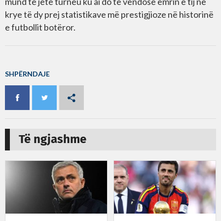
mund të jetë turneu ku ai do të vendosë emrin e tij në
krye të dy prej statistikave më prestigjioze në historinë
e futbollit botëror.
SHPËRNDAJE
Të ngjashme