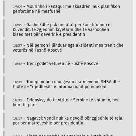
19:09
- Mourinho i kënaqur me skuadrën, nuk planifikon
përforcime në mesfushë
18:59
- Gashi: Edhe pak orë afat për konstituimin e
Kuvendit, të zgjedhim kryetarin dhe të vazhdohen
bisedimet për qeverinë e presidentin
18:57
- Një person i lënduar nga aksidenti mes trenit dhe
veturës në Fushë-Kosovë
18:42
- Treni godet veturën në Fushë Kosovë
18:35
- Trump mohon mungesën e armëve në SHBA dhe
thotë se “rrjedhësit” e informacionit po ndjeken
18:32
- Zelenskyy do të vizitojë Serbinë të shtunën, për
herë të parë
18:17
- Nagavci: Vendi nuk ka nevojë për zgjedhje të reja,
por për marrëveshje për presidentin