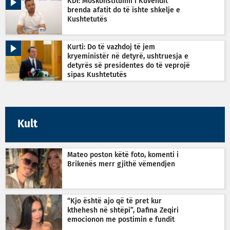
KDI: Moskonstituimi i Kuvendit
brenda afatit do të ishte shkelje e
Kushtetutës
Kurti: Do të vazhdoj të jem
kryeministër në detyrë, ushtruesja e
detyrës së presidentes do të veprojë
sipas Kushtetutës
Kult
Mateo poston këtë foto, komenti i
Brikenës merr gjithë vëmendjen
“Kjo është ajo që të pret kur
kthehesh në shtëpi”, Dafina Zeqiri
emocionon me postimin e fundit