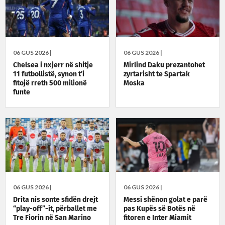
06 GUS 2026 |
06 GUS 2026 |
Chelsea i nxjerr në shitje
Mirlind Daku prezantohet
11 futbollistë, synon t’i
zyrtarisht te Spartak
fitojë rreth 500 milionë
Moska
funte
06 GUS 2026 |
06 GUS 2026 |
Drita nis sonte sfidën drejt
Messi shënon golat e parë
“play-off”-it, përballet me
pas Kupës së Botës në
Tre Fiorin në San Marino
fitoren e Inter Miamit