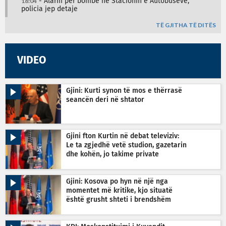
18:04
- Alarm për bombë në Stacionin e Autobusëve,
policia jep detaje
TË GJITHA TË DITËS
VIDEO
Gjini: Kurti synon të mos e thërrasë
seancën deri në shtator
Gjini fton Kurtin në debat televiziv:
Le ta zgjedhë vetë studion, gazetarin
dhe kohën, jo takime private
Gjini: Kosova po hyn në një nga
momentet më kritike, kjo situatë
është grusht shteti i brendshëm