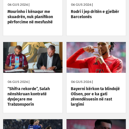
06 GUS 2026 |
06 GUS 2026 |
Mourinho i kënaqur me
Rodri i jep dritën e gjelbër
skuadrën, nuk planifikon
Barcelonës
përforcime në mesfushë
06 GUS 2026 |
06 GUS 2026 |
“Shifra rekorde”, Salah
Bayerni kërkon ta blindojë
nënshkruan kontratë
Olisen, por e ka gati
dyvjeçare me
zëvendësuesin në rast
Trabzonsporin
largimi