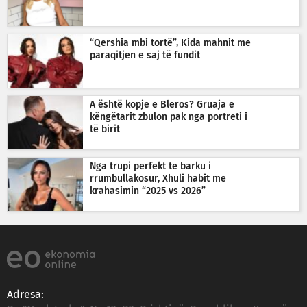
“Qershia mbi tortë”, Kida mahnit me
paraqitjen e saj të fundit
A është kopje e Bleros? Gruaja e
këngëtarit zbulon pak nga portreti i
të birit
Nga trupi perfekt te barku i
rrumbullakosur, Xhuli habit me
krahasimin “2025 vs 2026”
Adresa: