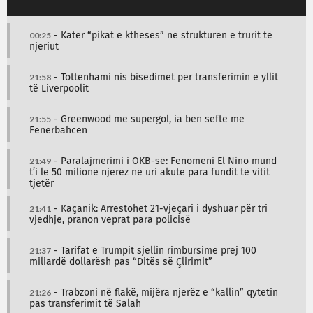
00:25
- Katër “pikat e kthesës” në strukturën e trurit të
njeriut
21:58
- Tottenhami nis bisedimet për transferimin e yllit
të Liverpoolit
21:55
- Greenwood me supergol, ia bën sefte me
Fenerbahcen
21:49
- Paralajmërimi i OKB-së: Fenomeni El Nino mund
t’i lë 50 milionë njerëz në uri akute para fundit të vitit
tjetër
21:41
- Kaçanik: Arrestohet 21-vjeçari i dyshuar për tri
vjedhje, pranon veprat para policisë
21:37
- Tarifat e Trumpit sjellin rimbursime prej 100
miliardë dollarësh pas “Ditës së Çlirimit”
21:26
- Trabzoni në flakë, mijëra njerëz e “kallin” qytetin
pas transferimit të Salah