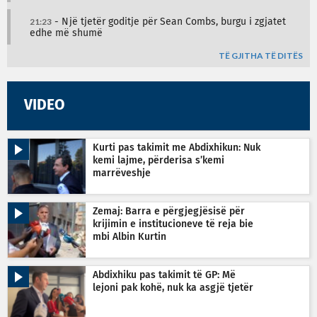
21:23
- Një tjetër goditje për Sean Combs, burgu i zgjatet
edhe më shumë
TË GJITHA TË DITËS
VIDEO
Kurti pas takimit me Abdixhikun: Nuk
kemi lajme, përderisa s’kemi
marrëveshje
Zemaj: Barra e përgjegjësisë për
krijimin e institucioneve të reja bie
mbi Albin Kurtin
Abdixhiku pas takimit të GP: Më
lejoni pak kohë, nuk ka asgjë tjetër