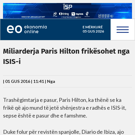
E MËRKURË
05 GUS 2026
Miliarderja Paris Hilton frikësohet nga
ISIS-i
| 01 GUS 2016 | 11:41 |
Nga
Trashëgimtarja e pasur, Paris Hilton, ka thënë se ka
frikë që ajo mund të jetë shënjestra e radhës e ISIS-it,
sepse është e pasur dhe e famshme.
Duke folur për revistën spanjolle, Diario de Ibiza, ajo