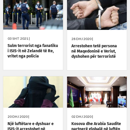
03 SHT 2021 |
28 DHJ 2020 |
Sulm terrorist nga fanatiku
Arrestohen tetë persona
i ISIS-it në Zelandë të Re,
në Maqedoninë e Veriut,
vritet nga policia
dyshohen për terroristë
20 DHJ 2020 |
02 DHJ 2020 |
Një luftëtare e dyshuar e
Kosova dhe Arabia Saudite
ISIS-it arrestohet në
partnerë globalë në luftën