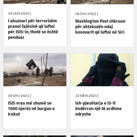
18 JAN 2022 |
04 DHJ 2021 |
I akuzuari për terrorizëm
Washington Post shkruan
pranoi fajësinë që luftoi
për aktakuzën ndaj
për ISIS-in, thotë se është
kosovarit që luftoi në Siri
penduar
03 DHJ 2021 |
22 NËN 2021 |
ISIS vrau më shumë se
Ish-pjesëtarja e IS-it
1000 njerëz në burgun e
ëndërron një të ardhme
Irakut
ndryshe