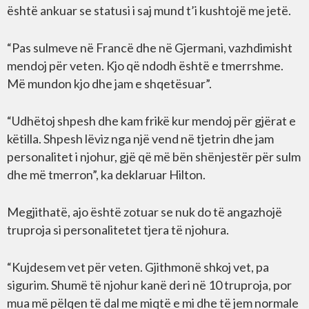
është ankuar se statusi i saj mund t’i kushtojë me jetë.
“Pas sulmeve në Francë dhe në Gjermani, vazhdimisht
mendoj për veten. Kjo që ndodh është e tmerrshme.
Më mundon kjo dhe jam e shqetësuar”.
“Udhëtoj shpesh dhe kam frikë kur mendoj për gjërat e
këtilla. Shpesh lëviz nga një vend në tjetrin dhe jam
personalitet i njohur, gjë që më bën shënjestër për sulm
dhe më tmerron”, ka deklaruar Hilton.
Megjithatë, ajo është zotuar se nuk do të angazhojë
truproja si personalitetet tjera të njohura.
“Kujdesem vet për veten. Gjithmonë shkoj vet, pa
sigurim. Shumë të njohur kanë deri në 10 truproja, por
mua më pëlqen të dal me miqtë e mi dhe të jem normale