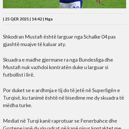
| 25 QER 2021 | 14:42 |
Nga
Shkodran Mustafi është larguar nga Schalke 04 pas
gjashtë muajve të kaluar aty.
Skuadra e madhe gjermane ra nga Bundesliga dhe
Mustafi nuk vazhdoi kontratën duke u larguar si
futbollist i lirë.
Por duket se e ardhmja e tij do të jetë në Superligën e
Turqisë, ku tanimë është në bisedime me dy skuadra të
mëdha turke.
Mediat në Turqi kanë raprotuar se Fenerbahce dhe
Goztepe janë dy skuadrat që kanë nisur kontaktet me