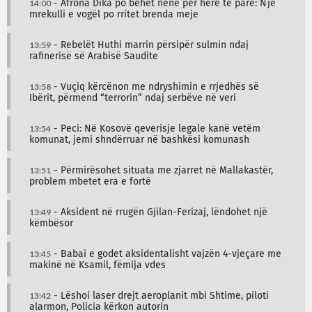
14:00
- Afrona Dika po bëhet nënë për herë të parë: Një
mrekulli e vogël po rritet brenda meje
13:59
- Rebelët Huthi marrin përsipër sulmin ndaj
rafinerisë së Arabisë Saudite
13:58
- Vuçiq kërcënon me ndryshimin e rrjedhës së
Ibërit, përmend “terrorin” ndaj serbëve në veri
13:54
- Peci: Në Kosovë qeverisje legale kanë vetëm
komunat, jemi shndërruar në bashkësi komunash
13:51
- Përmirësohet situata me zjarret në Mallakastër,
problem mbetet era e fortë
13:49
- Aksident në rrugën Gjilan-Ferizaj, lëndohet një
këmbësor
13:45
- Babai e godet aksidentalisht vajzën 4-vjeçare me
makinë në Ksamil, fëmija vdes
13:42
- Lëshoi laser drejt aeroplanit mbi Shtime, piloti
alarmon, Policia kërkon autorin