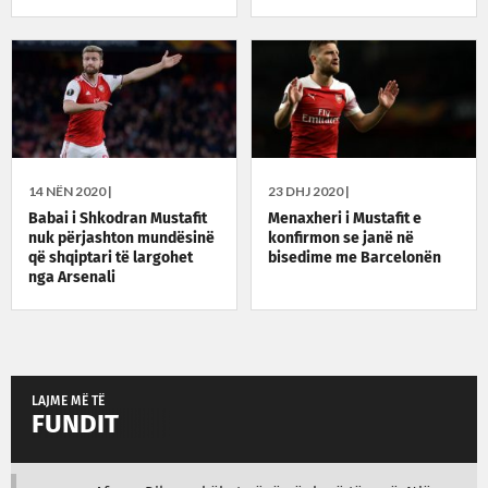
14 NËN 2020 |
23 DHJ 2020 |
Babai i Shkodran Mustafit
Menaxheri i Mustafit e
nuk përjashton mundësinë
konfirmon se janë në
që shqiptari të largohet
bisedime me Barcelonën
nga Arsenali
LAJME MË TË
FUNDIT