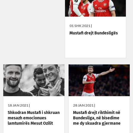
01 SHK 2021 |
Mustafi drejt Bundesligës
18 JAN 2021 |
28 JAN 2021 |
Shkodran Mustafi i shkruan
Mustafi drejt rikthimit në
mesazh emocionues
Bundesliga, në bisedime
lamtumirës Mesut Ozilit
me dy skuadra gjermane