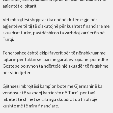
agjentët e lojtarit.
Vet mbrojtësi shqiptar i ka dhënë dritën e gjelbër
agjentëve të tij të diskutojnë për kushtet financiare me
skuadrat turke, pasi dëshiron ta vazhdoj karrierën në
Turqi.
Fenerbahce është ekipi favorit për të nënshkruar me
lojtarin për faktin se luan në garat evropiane, por edhe
Goztepe po synon ta ndërtojë një skuadër të fuqishme
për vitin tjetër.
Gjithsesi mbrojtësi kampion bote me Gjermaninë ka
vendosur të vazhdoj karrierën në Turqi, por tani
mbetet të shihet se cila nga skuadrat do t’i ofrojë
kushte më të mira financiare.