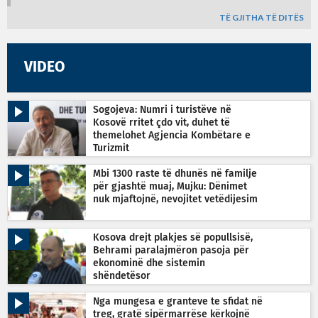
TË GJITHA TË DITËS
VIDEO
Sogojeva: Numri i turistëve në
Kosovë rritet çdo vit, duhet të
themelohet Agjencia Kombëtare e
Turizmit
Mbi 1300 raste të dhunës në familje
për gjashtë muaj, Mujku: Dënimet
nuk mjaftojnë, nevojitet vetëdijesim
Kosova drejt plakjes së popullsisë,
Behrami paralajmëron pasoja për
ekonominë dhe sistemin
shëndetësor
Nga mungesa e granteve te sfidat në
treg, gratë sipërmarrëse kërkojnë