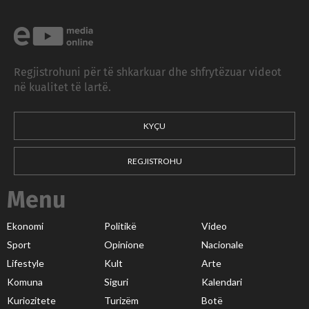
Regjistrohuni për të shkarkuar dhe shfrytëzuar videot
në kualitet të lartë.
KYÇU
REGJISTROHU
Menu
Ekonomi
Politikë
Video
Sport
Opinione
Nacionale
Lifestyle
Kult
Arte
Komuna
Siguri
Kalendari
Kuriozitete
Turizëm
Botë