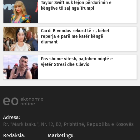
Taylor Swift nuk lejon përdorimin e
këngëve të saj nga Trumpi
Cardi B vendos rekord të ri, bëhet
reperja e parë me katër këngë
diamant
Pas shumë vitesh, pajtohen miqtë e
vjetër Stresi dhe Cllevio
Adresa:
Rr. "Mark Isaku", Nr. 12, B2, Prishtinë, Republika e Kosovës
Redaksia:
Marketingu: