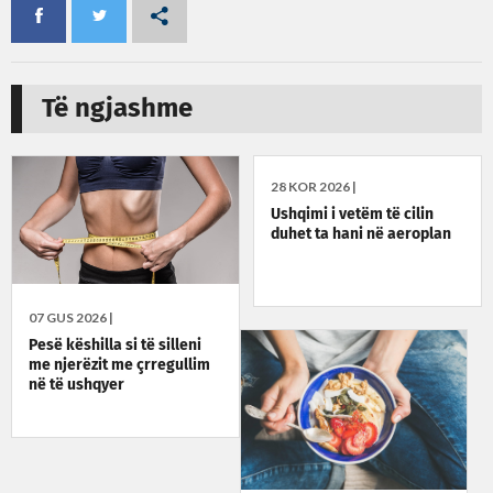
Të ngjashme
28 KOR 2026 |
Ushqimi i vetëm të cilin
duhet ta hani në aeroplan
07 GUS 2026 |
Pesë këshilla si të silleni
me njerëzit me çrregullim
në të ushqyer