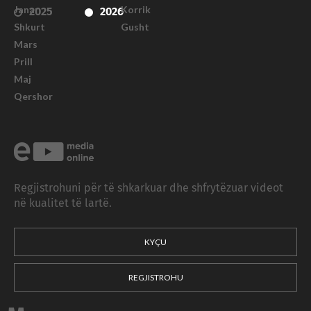
Janar
Korrik
2025
2026
Shkurt
Gusht
Mars
Prill
Maj
Qershor
Regjistrohuni për të shkarkuar dhe shfrytëzuar videot
në kualitet të lartë.
KYÇU
REGJISTROHU