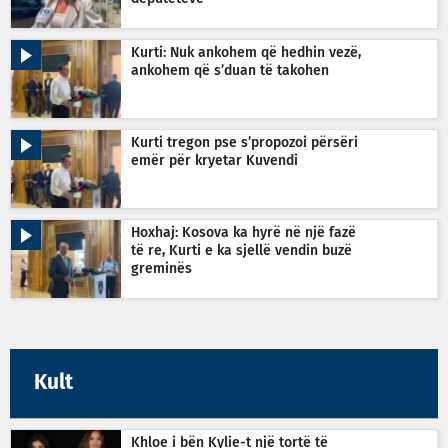
Kurti: Nuk ankohem që hedhin vezë,
ankohem që s’duan të takohen
Kurti tregon pse s’propozoi përsëri
emër për kryetar Kuvendi
Hoxhaj: Kosova ka hyrë në një fazë
të re, Kurti e ka sjellë vendin buzë
greminës
Kult
Khloe i bën Kylie-t një tortë të