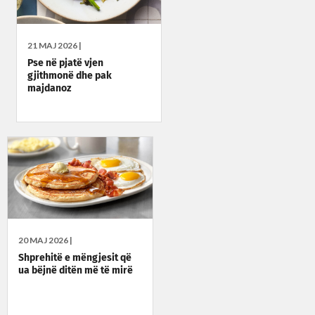
21 MAJ 2026 |
Pse në pjatë vjen
gjithmonë dhe pak
majdanoz
20 MAJ 2026 |
Shprehitë e mëngjesit që
ua bëjnë ditën më të mirë