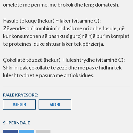
omëletë me perime, me brokoli dhe lëng domatesh.
Fasule të kuqe (hekur) + lakër (vitaminë C):
Zëvendësoni kombinimin klasik me oriz dhe fasule, që
kur konsumohen së bashku sigurojnë një burim komplet
të proteinës, duke shtuar lakër tek përzierja.
Çokollatë të zezë (hekur) + luleshtrydhe (vitaminë C):
Shkrini pak çokollatë të zezë dhe më pas e hidhni tek
luleshtrydhet e pasura me antioksidues.
FJALË KRYESORE:
USHQIM
ANEMI
SHPËRNDAJE