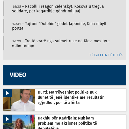
16:35
- Pacolli i reagon Zelenskyt: Kosova u tregua
solidare, për keqardhje qëndrimi juaj
16:31
- Tajfuni “Dolphin” godet Japoninë, Kina mbyll
portet
16:23
- Tre të vrarë nga sulmet ruse në Kiev, mes tyre
edhe fëmijë
TË GJITHA TË DITËS
VIDEO
Kurti: Marrëveshjet politike nuk
duhet të jenë identike me rezultatin
zgjedhor, por të afërta
Haxhiu për Kadrijajn: Nuk kam
problem me aksionet politike të
deputetëve