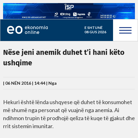
E SHTUNË
08 GUS 2026
Nëse jeni anemik duhet t’i hani këto
ushqime
| 06 NËN 2016 | 14:44 |
Nga
Hekuri është lënda ushqyese që duhet të konsumohet
më shumë nga personat që vuajnë nga anemia. Ai
ndihmon trupin të prodhojë qeliza të kuqe të gjakut dhe
rrit sistemin imunitar.