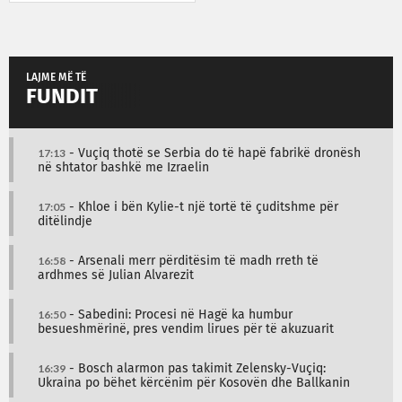
LAJME MË TË
FUNDIT
17:13
- Vuçiq thotë se Serbia do të hapë fabrikë dronësh
në shtator bashkë me Izraelin
17:05
- Khloe i bën Kylie-t një tortë të çuditshme për
ditëlindje
16:58
- Arsenali merr përditësim të madh rreth të
ardhmes së Julian Alvarezit
16:50
- Sabedini: Procesi në Hagë ka humbur
besueshmërinë, pres vendim lirues për të akuzuarit
16:39
- Bosch alarmon pas takimit Zelensky-Vuçiq:
Ukraina po bëhet kërcënim për Kosovën dhe Ballkanin