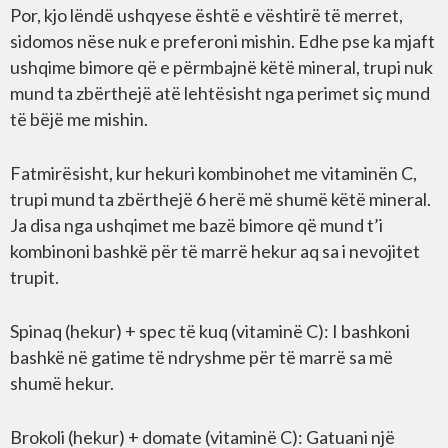
Por, kjo lëndë ushqyese është e vështirë të merret,
sidomos nëse nuk e preferoni mishin. Edhe pse ka mjaft
ushqime bimore që e përmbajnë këtë mineral, trupi nuk
mund ta zbërthejë atë lehtësisht nga perimet siç mund
të bëjë me mishin.
Fatmirësisht, kur hekuri kombinohet me vitaminën C,
trupi mund ta zbërthejë 6 herë më shumë këtë mineral.
Ja disa nga ushqimet me bazë bimore që mund t’i
kombinoni bashkë për të marrë hekur aq sa i nevojitet
trupit.
Spinaq (hekur) + spec të kuq (vitaminë C): I bashkoni
bashkë në gatime të ndryshme për të marrë sa më
shumë hekur.
Brokoli (hekur) + domate (vitaminë C): Gatuani një