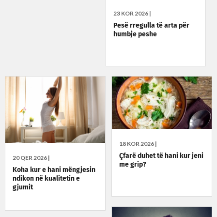
23 KOR 2026 |
Pesë rregulla të arta për
humbje peshe
18 KOR 2026 |
Çfarë duhet të hani kur jeni
20 QER 2026 |
me grip?
Koha kur e hani mëngjesin
ndikon në kualitetin e
gjumit