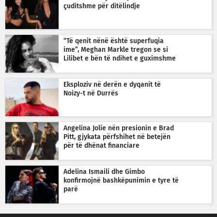
çuditshme për ditëlindje
“Të qenit nënë është superfuqia
ime”, Meghan Markle tregon se si
Lilibet e bën të ndihet e guximshme
Eksploziv në derën e dyqanit të
Noizy-t në Durrës
Angelina Jolie nën presionin e Brad
Pitt, gjykata përfshihet në betejën
për të dhënat financiare
Adelina Ismaili dhe Gimbo
konfirmojnë bashkëpunimin e tyre të
parë