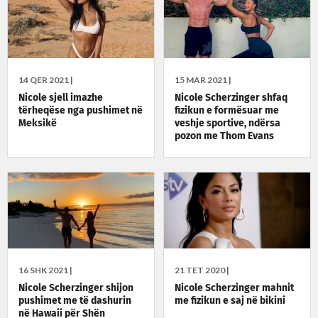
14 QER 2021 |
15 MAR 2021 |
Nicole sjell imazhe
Nicole Scherzinger shfaq
tërheqëse nga pushimet në
fizikun e formësuar me
Meksikë
veshje sportive, ndërsa
pozon me Thom Evans
16 SHK 2021 |
21 TET 2020 |
Nicole Scherzinger shijon
Nicole Scherzinger mahnit
pushimet me të dashurin
me fizikun e saj në bikini
në Hawaii për Shën