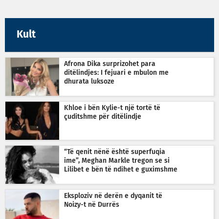
Kult
Afrona Dika surprizohet para
ditëlindjes: I fejuari e mbulon me
dhurata luksoze
Khloe i bën Kylie-t një tortë të
çuditshme për ditëlindje
“Të qenit nënë është superfuqia
ime”, Meghan Markle tregon se si
Lilibet e bën të ndihet e guximshme
Eksploziv në derën e dyqanit të
Noizy-t në Durrës