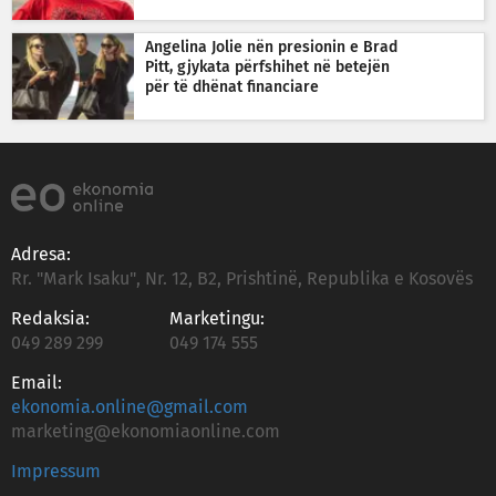
Angelina Jolie nën presionin e Brad
Pitt, gjykata përfshihet në betejën
për të dhënat financiare
Adresa:
Rr. "Mark Isaku", Nr. 12, B2, Prishtinë, Republika e Kosovës
Redaksia:
Marketingu:
049 289 299
049 174 555
Email:
ekonomia.online@gmail.com
marketing@ekonomiaonline.com
Impressum