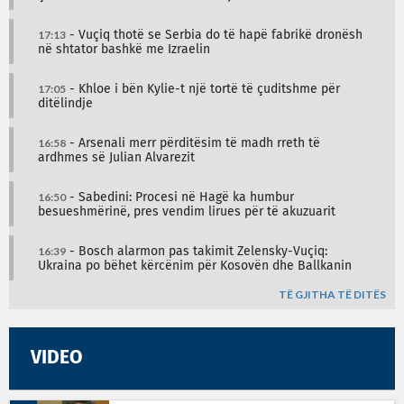
17:13
- Vuçiq thotë se Serbia do të hapë fabrikë dronësh
në shtator bashkë me Izraelin
17:05
- Khloe i bën Kylie-t një tortë të çuditshme për
ditëlindje
16:58
- Arsenali merr përditësim të madh rreth të
ardhmes së Julian Alvarezit
16:50
- Sabedini: Procesi në Hagë ka humbur
besueshmërinë, pres vendim lirues për të akuzuarit
16:39
- Bosch alarmon pas takimit Zelensky-Vuçiq:
Ukraina po bëhet kërcënim për Kosovën dhe Ballkanin
TË GJITHA TË DITËS
VIDEO