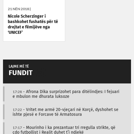
21 NËN 2018 |
Nicole Scherzinger i
bashkohet fushatës për të
drejtat e fëmijëve nga
‘UNICEF’
LAJME MË TË
FUNDIT
17:28
- Afrona Dika surprizohet para ditëlindjes: I fejuari
e mbulon me dhurata luksoze
17:22
- Vritet me armë 20-vjeçari në Korçë, dyshohet se
ishte pjesë e Forcave të Armatosura
17:17
- Mourinho i ka prezantuar tri rregulla strikte, që
çdo futbollist i Realit duhet t’i ndjekë