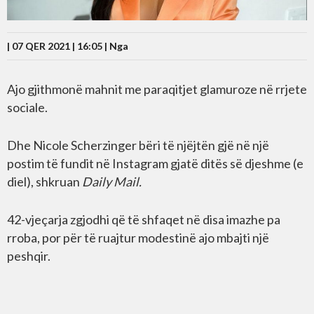
| 07 QER 2021 | 16:05 |
Nga
Ajo gjithmonë mahnit me paraqitjet glamuroze në rrjete
sociale.
Dhe Nicole Scherzinger bëri të njëjtën gjë në një
postim të fundit në Instagram gjatë ditës së djeshme (e
diel), shkruan
Daily Mail.
42-vjeçarja zgjodhi që të shfaqet në disa imazhe pa
rroba, por për të ruajtur modestinë ajo mbajti një
peshqir.