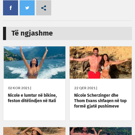
Të ngjashme
02 KOR 2021 |
22 QER 2021 |
Nicole e lumtur në bikine,
Nicole Scherzinger dhe
feston ditëlindjen në Itali
Thom Evans shfaqen në top
formë gjatë pushimeve