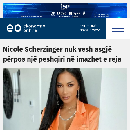
E SHTUNË
08 GUS 2026
Nicole Scherzinger nuk vesh asgjë
përpos një peshqiri në imazhet e reja