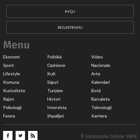
KYÇU
REGJISTROHU
Menu
Ekonomi
Politikë
Video
Sport
Opinione
Nacionale
Lifestyle
Kult
Arte
Komuna
Siguri
Kalendari
Kuriozitete
Turizëm
Botë
Rajon
Histori
Barcaleta
Psikologji
Intervista
Teknologji
Femra
Shpalljet
Karriera
© Ekonomia Online ShPK