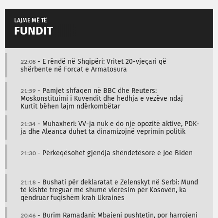
LAJME MË TË
FUNDIT
22:08
- E rëndë në Shqipëri: Vritet 20-vjeçari që
shërbente në Forcat e Armatosura
21:59
- Pamjet shfaqen në BBC dhe Reuters:
Moskonstituimi i Kuvendit dhe hedhja e vezëve ndaj
Kurtit bëhen lajm ndërkombëtar
21:34
- Muhaxheri: VV-ja nuk e do një opozitë aktive, PDK-
ja dhe Aleanca duhet ta dinamizojnë veprimin politik
21:30
- Përkeqësohet gjendja shëndetësore e Joe Biden
21:18
- Bushati për deklaratat e Zelenskyt në Serbi: Mund
të kishte treguar më shumë vlerësim për Kosovën, ka
qëndruar fuqishëm krah Ukrainës
20:46
- Burim Ramadani: Mbajeni pushtetin, por harrojeni