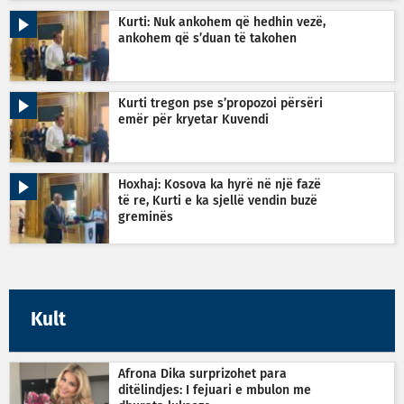
Kurti: Nuk ankohem që hedhin vezë,
ankohem që s’duan të takohen
Kurti tregon pse s’propozoi përsëri
emër për kryetar Kuvendi
Hoxhaj: Kosova ka hyrë në një fazë
të re, Kurti e ka sjellë vendin buzë
greminës
Kult
Afrona Dika surprizohet para
ditëlindjes: I fejuari e mbulon me