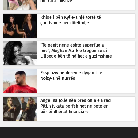
dhurata luksoze
Khloe i bën Kylie-t një tortë të
çuditshme për ditëlindje
“Të qenit nënë është superfuqia
ime”, Meghan Markle tregon se si
Lilibet e bën të ndihet e guximshme
Eksploziv në derën e dyqanit të
Noizy-t në Durrës
Angelina Jolie nën presionin e Brad
Pitt, gjykata përfshihet në betejën
për të dhënat financiare