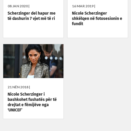
08 JAN 2020 |
16 MAR 2019 |
Scherzinger del hapur me
Nicole Scherzinger
të dashurin 7 vjet më të ri
shkëlqen në fotosesionin e
fundit
21 NËN 2018 |
Nicole Scherzinger i
bashkohet fushatës për të
drejtat e fëmijëve nga
‘UNICEF’