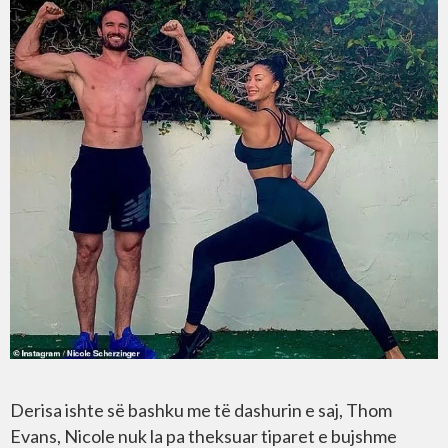
Derisa ishte së bashku me të dashurin e saj, Thom
Evans, Nicole nuk la pa theksuar tiparet e bujshme