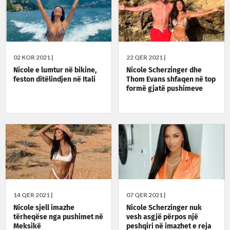
02 KOR 2021 |
22 QER 2021 |
Nicole e lumtur në bikine,
Nicole Scherzinger dhe
feston ditëlindjen në Itali
Thom Evans shfaqen në top
formë gjatë pushimeve
14 QER 2021 |
07 QER 2021 |
Nicole sjell imazhe
Nicole Scherzinger nuk
tërheqëse nga pushimet në
vesh asgjë përpos një
Meksikë
peshqiri në imazhet e reja