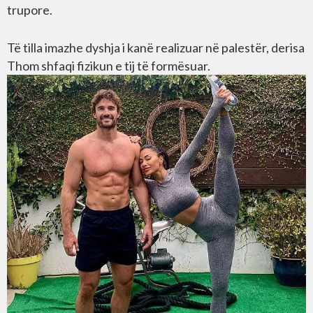
trupore.
Të tilla imazhe dyshja i kanë realizuar në palestër, derisa
Thom shfaqi fizikun e tij të formësuar.