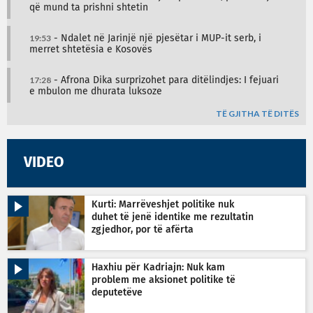
që mund ta prishni shtetin
19:53
- Ndalet në Jarinjë një pjesëtar i MUP-it serb, i
merret shtetësia e Kosovës
17:28
- Afrona Dika surprizohet para ditëlindjes: I fejuari
e mbulon me dhurata luksoze
TË GJITHA TË DITËS
VIDEO
Kurti: Marrëveshjet politike nuk
duhet të jenë identike me rezultatin
zgjedhor, por të afërta
Haxhiu për Kadriajn: Nuk kam
problem me aksionet politike të
deputetëve