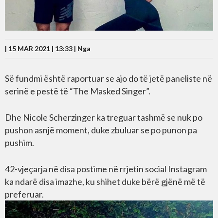
| 15 MAR 2021 | 13:33 |
Nga
Së fundmi është raportuar se ajo do të jetë paneliste në
serinë e pestë të “The Masked Singer”.
Dhe Nicole Scherzinger ka treguar tashmë se nuk po
pushon asnjë moment, duke zbuluar se po punon pa
pushim.
42-vjeçarja në disa postime në rrjetin social Instagram
ka ndarë disa imazhe, ku shihet duke bërë gjënë më të
preferuar.