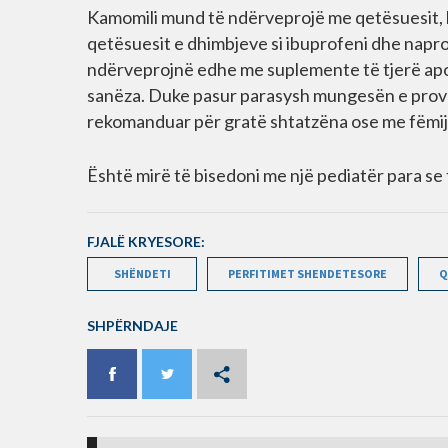
Kamomili mund të ndërveprojë me qetësuesit, ho
qetësuesit e dhimbjeve si ibuprofeni dhe naprox
ndërveprojnë edhe me suplemente të tjerë apo
sanëza. Duke pasur parasysh mungesën e provave
rekomanduar për gratë shtatzëna ose me fëmijë
Është mirë të bisedoni me një pediatër para se
FJALË KRYESORE:
SHËNDETI
PERFITIMET SHENDETESORE
Q
SHPËRNDAJE