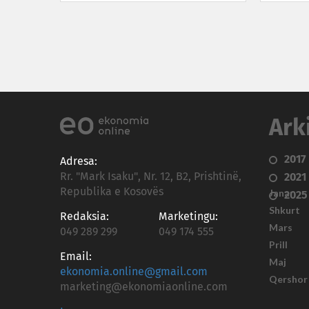
Ark
2017
Adresa:
Rr. "Mark Isaku", Nr. 12, B2, Prishtinë,
2021
Republika e Kosovës
Janar
2025
Shkurt
Redaksia:
Marketingu:
Mars
049 289 299
049 174 555
Prill
Email:
Maj
ekonomia.online@gmail.com
Qershor
marketing@ekonomiaonline.com