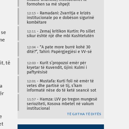
formohen sa më shpejt
12:15
- Ramadani: Zvarritja e krizës
institucionale po e dobëson sigurinë
kombëtare
 se
12:11
- Zemaj kritikon Kurtin: Po sillet
sikur është një dhe mbi Kushtetutën
 me
12:04
- “A pate more burrë kohë 30
ditë?”, Tahiri: Papërgjegjësi e VV-së
t, të
12:03
- Kurit s’propozoi emër për
kryetar të Kuvendit, Gjini: Kulmi i
paftyrësisë
12:01
- Mustafa: Kurti foli në emër të
sa
vetes dhe partisë së tij, s’kam
informatë nëse do të ketë seancë sot
ër
11:57
- Hamza: LVV po tregon mungesë
serioziteti, Kosova mbetet në vakum
institucional
TË GJITHA TË DITËS
e
et