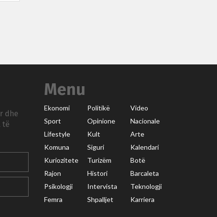
Menu
Ekonomi
Politikë
Video
ar dhe
Sport
Opinione
Nacionale
 të
Lifestyle
Kult
Arte
Komuna
Siguri
Kalendari
Kuriozitete
Turizëm
Botë
Rajon
Histori
Barcaleta
Psikologji
Intervista
Teknologji
Femra
Shpalljet
Karriera