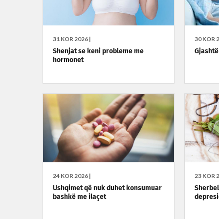
31 KOR 2026 |
30 KOR 2
Shenjat se keni probleme me
Gjashtë 
hormonet
24 KOR 2026 |
23 KOR 2
Ushqimet që nuk duhet konsumuar
Sherbel
bashkë me ilaçet
depresi