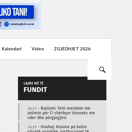
Kalendari
Video
ZGJEDHJET 2026
LAJME MË TË
FUNDIT
12:17
- Bajrami: Tetë mandate me
zotimin për t’i shërbyer Kosovës me
nder dhe përgjegjësi
12:17
- Hoxhaj: Kosova po kalon
situatë anarkike, institucionet të