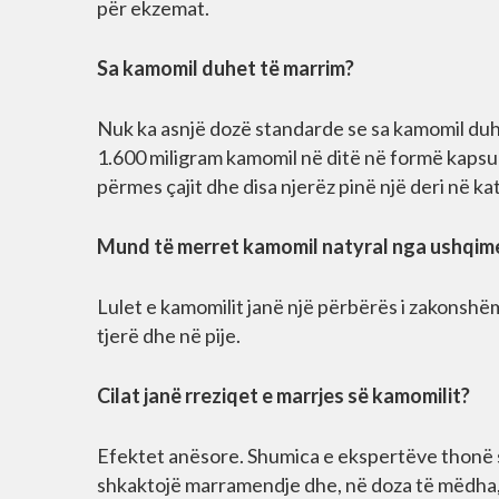
për ekzemat.
Sa kamomil duhet të marrim?
Nuk ka asnjë dozë standarde se sa kamomil duh
1.600 miligram kamomil në ditë në formë kapsu
përmes çajit dhe disa njerëz pinë një deri në ka
Mund të merret kamomil natyral nga ushqim
Lulet e kamomilit janë një përbërës i zakonshë
tjerë dhe në pije.
Cilat janë rreziqet e marrjes së kamomilit?
Efektet anësore. Shumica e ekspertëve thonë se
shkaktojë marramendje dhe, në doza të mëdha, t