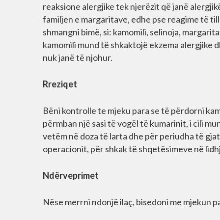
reaksione alergjike tek njerëzit që janë alergj
familjen e margaritave, edhe pse reagime të till
shmangni bimë, si: kamomili, selinoja, margarit
kamomili mund të shkaktojë ekzema alergjike dhe
nuk janë të njohur.
Rreziqet
Bëni kontrolle te mjeku para se të përdorni k
përmban një sasi të vogël të kumarinit, i cili mu
vetëm në doza të larta dhe për periudha të gja
operacionit, për shkak të shqetësimeve në lid
Ndërveprimet
Nëse merrni ndonjë ilaç, bisedoni me mjekun pa