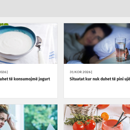
026 |
31 KOR 2026 |
duhet të konsumojmë jogurt
Situatat kur nuk duhet të pini uj