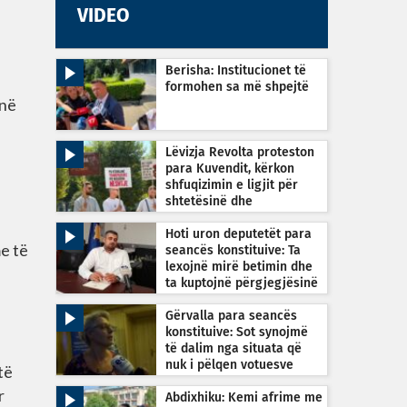
VIDEO
Berisha: Institucionet të
formohen sa më shpejtë
 në
Lëvizja Revolta proteston
para Kuvendit, kërkon
shfuqizimin e ligjit për
shtetësinë dhe
transparencë nga MPB-ja
Hoti uron deputetët para
e të
seancës konstituive: Ta
lexojnë mirë betimin dhe
ta kuptojnë përgjegjësinë
Gërvalla para seancës
konstituive: Sot synojmë
të dalim nga situata që
nuk i pëlqen votuesve
të
r
Abdixhiku: Kemi afrime me