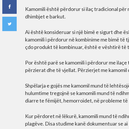
Kamomili është përdorur si ilaç tradicional për
dhimbjet e barkut.
Ai është konsideruar si një bimë e sigurt dhe 
kamomili i përdorur në kombinime me bimë të t
çdo produkt të kombinuar, është e vështirë të t
Por është parë se kamomili i përdorur me ilaçe 
përzierat dhe të vjellat. Përzierjet me kamomi
Shpëlarja e gojës me kamomil mund të lehtësojë
hulumtime tregojnë se kamomili mund të ndihmoj
diarre te fëmijët, hemorroidet, në probleme të
Kur përdoret në lëkurë, kamomili mund të ndih
plagëve. Disa studime kanë dokumentuar se ai 