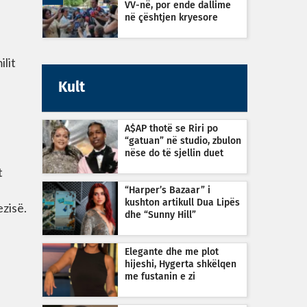
VV-në, por ende dallime
ë
në çështjen kryesore
ilit
Kult
A$AP thotë se Riri po
“gatuan” në studio, zbulon
nëse do të sjellin duet
t
“Harper’s Bazaar” i
kushton artikull Dua Lipës
zisë.
dhe “Sunny Hill”
Elegante dhe me plot
hijeshi, Hygerta shkëlqen
me fustanin e zi