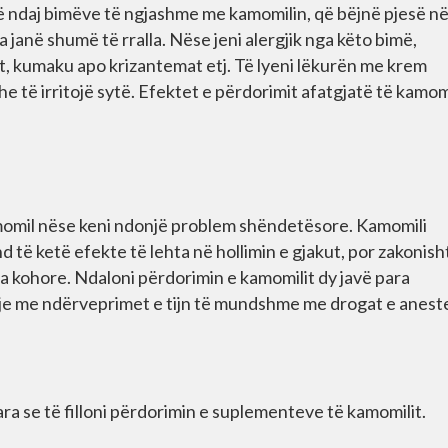
ikë ndaj bimëve të ngjashme me kamomilin, që bëjnë pjesë n
a janë shumë të rralla. Nëse jeni alergjik nga këto bimë,
at, kumaku apo krizantemat etj. Të lyeni lëkurën me krem
 të irritojë sytë. Efektet e përdorimit afatgjatë të kamom
amomil nëse keni ndonjë problem shëndetësore. Kamomili
nd të ketë efekte të lehta në hollimin e gjakut, por zakonish
ta kohore. Ndaloni përdorimin e kamomilit dy javë para
hje me ndërveprimet e tijn të mundshme me drogat e aneste
ra se të filloni përdorimin e suplementeve të kamomilit.