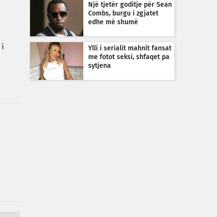
Një tjetër goditje për Sean
Combs, burgu i zgjatet
edhe më shumë
 i
Ylli i serialit mahnit fansat
me fotot seksi, shfaqet pa
sytjena