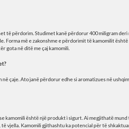
et të përdorim. Studimet kanë përdorur 400 miligram deri
le. Forma më e zakonshme e përdorimit të kamomilit është
tër gota në ditë me çaj kamomili.
et?
m në çaje. Ato janë përdorur edhe si aromatizues në ushqim
 kamomili është një produkt i sigurt. Ai megjithatë mund 
ë vjella. Kamomili gjithashtu ka potencial për të shkaktua