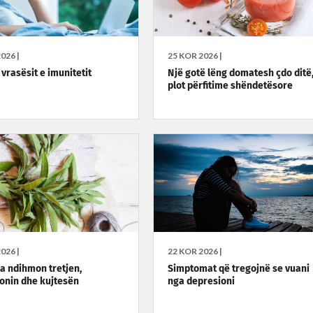
026 |
25 KOR 2026 |
vrasësit e imunitetit
Një gotë lëng domatesh çdo ditë
plot përfitime shëndetësore
026 |
22 KOR 2026 |
a ndihmon tretjen,
Simptomat që tregojnë se vuani
onin dhe kujtesën
nga depresioni