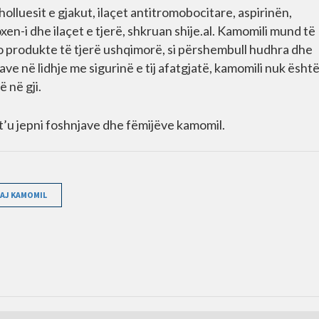
lluesit e gjakut, ilaçet antitromobocitare, aspirinën,
en-i dhe ilaçet e tjerë, shkruan shije.al. Kamomili mund të
 produkte të tjerë ushqimorë, si përshembull hudhra dhe
 në lidhje me sigurinë e tij afatgjatë, kamomili nuk është
 në gji.
 t’u jepni foshnjave dhe fëmijëve kamomil.
AJ KAMOMIL