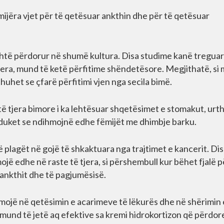
 mijëra vjet për të qetësuar ankthin dhe për të qetësuar
është përdorur në shumë kultura. Disa studime kanë treguar
jera, mund të ketë përfitime shëndetësore. Megjithatë, si
huhet se çfarë përfitimi vjen nga secila bimë.
të tjera bimore i ka lehtësuar shqetësimet e stomakut, urthi
l duket se ndihmojnë edhe fëmijët me dhimbje barku.
 plagët në gojë të shkaktuara nga trajtimet e kancerit. Di
ë edhe në raste të tjera, si përshembull kur bëhet fjalë p
 ankthit dhe të pagjumësisë.
mojë në qetësimin e acarimeve të lëkurës dhe në shërimin 
mund të jetë aq efektive sa kremi hidrokortizon që përdor