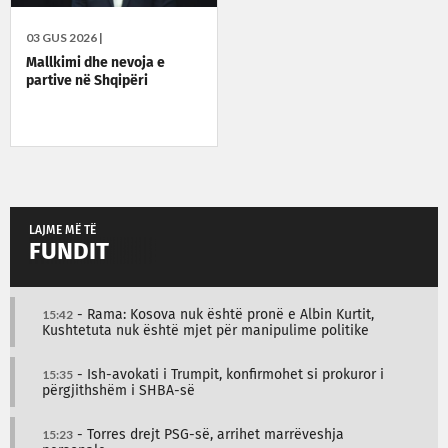
03 GUS 2026 |
Mallkimi dhe nevoja e
partive në Shqipëri
LAJME MË TË
FUNDIT
15:42
- Rama: Kosova nuk është pronë e Albin Kurtit,
Kushtetuta nuk është mjet për manipulime politike
15:35
- Ish-avokati i Trumpit, konfirmohet si prokuror i
përgjithshëm i SHBA-së
15:23
- Torres drejt PSG-së, arrihet marrëveshja