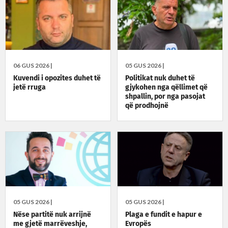
06 GUS 2026 |
05 GUS 2026 |
Kuvendi i opozites duhet të
Politikat nuk duhet të
jetë rruga
gjykohen nga qëllimet që
shpallin, por nga pasojat
që prodhojnë
05 GUS 2026 |
05 GUS 2026 |
Nëse partitë nuk arrijnë
Plaga e fundit e hapur e
me gjetë marrëveshje,
Evropës