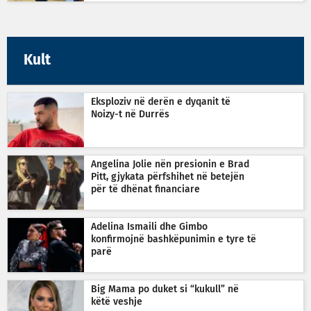
Kult
Eksploziv në derën e dyqanit të
Noizy-t në Durrës
Angelina Jolie nën presionin e Brad
Pitt, gjykata përfshihet në betejën
për të dhënat financiare
Adelina Ismaili dhe Gimbo
konfirmojnë bashkëpunimin e tyre të
parë
Big Mama po duket si “kukull” në
këtë veshje