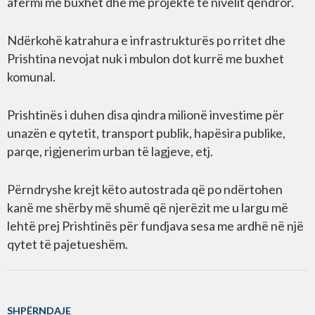
afërmi me buxhet dhe me projekte të nivelit qëndror.
Ndërkohë katrahura e infrastrukturës po rritet dhe
Prishtina nevojat nuk i mbulon dot kurrë me buxhet
komunal.
Prishtinës i duhen disa qindra milionë investime për
unazën e qytetit, transport publik, hapësira publike,
parqe, rigjenerim urban të lagjeve, etj.
Përndryshe krejt këto autostrada që po ndërtohen
kanë me shërby më shumë që njerëzit me u largu më
lehtë prej Prishtinës për fundjava sesa me ardhë në një
qytet të pajetueshëm.
SHPËRNDAJE