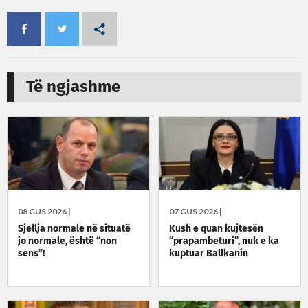
Të ngjashme
08 GUS 2026 |
07 GUS 2026 |
Sjellja normale në situatë
Kush e quan kujtesën
jo normale, është “non
“prapambeturi”, nuk e ka
sens”!
kuptuar Ballkanin