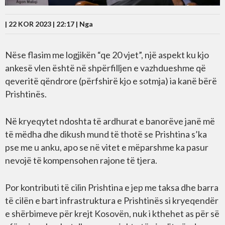
| 22 KOR 2023 | 22:17 |
Nga
Nëse flasim me logjikën “qe 20 vjet”, një aspekt ku kjo
ankesë vlen është në shpërfilljen e vazhdueshme që
qeveritë qëndrore (përfshirë kjo e sotmja) ia kanë bërë
Prishtinës.
Në kryeqytet ndoshta të ardhurat e banorëve janë më
të mëdha dhe dikush mund të thotë se Prishtina s’ka
pse me u anku, apo se në vitet e mëparshme ka pasur
nevojë të kompensohen rajone të tjera.
Por kontributi të cilin Prishtina e jep me taksa dhe barra
të cilën e bart infrastruktura e Prishtinës si kryeqendër
e shërbimeve për krejt Kosovën, nuk i kthehet as për së