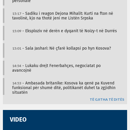
personale
15:17
- Sadiku i reagon Dejona Mihalit: Kurti na fton në
tavolinë, kjo na thotë jeni me Listën Srpska
15:09
- Eksploziv në derën e dyqanit të Noizy-t në Durrës
15:01
- Sala Jashari: Në çfarë kollapsi po hyn Kosova?
14:54
- Lukaku drejt Fenerbahçes, negociatat po
avancojnë
14:53
- Ambasada britanike: Kosova ka qenë pa Kuvend
funksional për shumë ditë, politikanët duhet ta zgjidhin
situatën
TË GJITHA TË DITËS
VIDEO