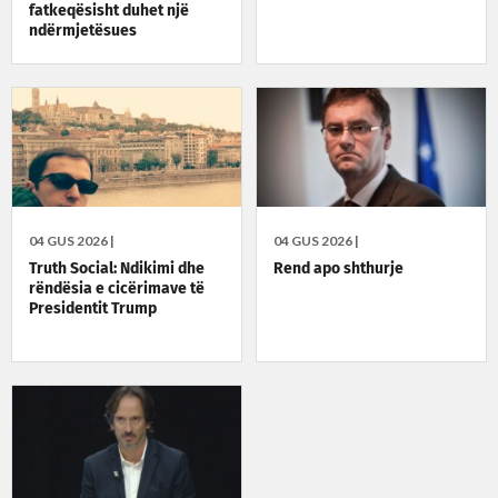
fatkeqësisht duhet një
ndërmjetësues
04 GUS 2026 |
04 GUS 2026 |
Truth Social: Ndikimi dhe
Rend apo shthurje
rëndësia e cicërimave të
Presidentit Trump