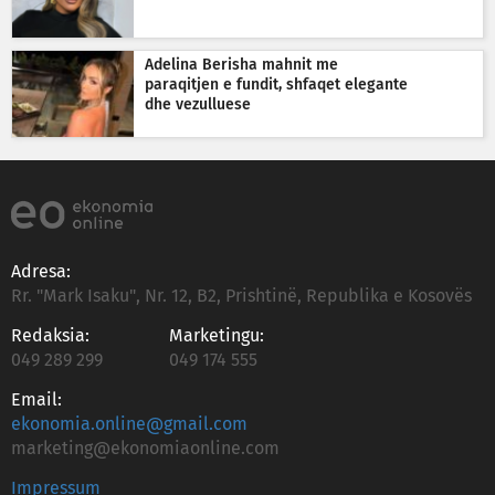
Adelina Berisha mahnit me
paraqitjen e fundit, shfaqet elegante
dhe vezulluese
Adresa:
Rr. "Mark Isaku", Nr. 12, B2, Prishtinë, Republika e Kosovës
Redaksia:
Marketingu:
049 289 299
049 174 555
Email:
ekonomia.online@gmail.com
marketing@ekonomiaonline.com
Impressum