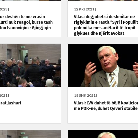
023 |
12 PRI 2021 |
 Kur deshën të më vrasin
Vllasi dëgjohet si dëshmitar në
urti nuk reagoi, kurse tash
rigjykimin e rastit “Syri i Popullit
ton Ivanoviqin e Gjingjiqin
polemika mes anëtarit të trupit
gjykues dhe njërit avokat
021 |
18 SHK 2021 |
rat Jashari
Vllasi: LVV duhet të bëjë koalicio
me PDK-në, duhet Qeveri stabile