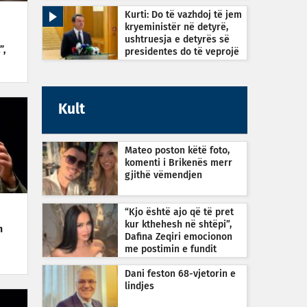
Kurti: Do të vazhdoj të jem
kryeministër në detyrë,
ushtruesja e detyrës së
”,
presidentes do të veprojë
sipas Kushtetutës
Kult
Mateo poston këtë foto,
komenti i Brikenës merr
gjithë vëmendjen
“Kjo është ajo që të pret
kur kthehesh në shtëpi”,
n
Dafina Zeqiri emocionon
me postimin e fundit
Dani feston 68-vjetorin e
lindjes