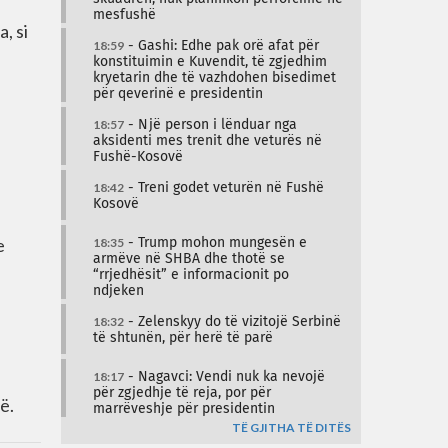
mesfushë
, si
18:59
- Gashi: Edhe pak orë afat për
konstituimin e Kuvendit, të zgjedhim
kryetarin dhe të vazhdohen bisedimet
për qeverinë e presidentin
18:57
- Një person i lënduar nga
aksidenti mes trenit dhe veturës në
Fushë-Kosovë
18:42
- Treni godet veturën në Fushë
Kosovë
e
18:35
- Trump mohon mungesën e
armëve në SHBA dhe thotë se
“rrjedhësit” e informacionit po
ndjeken
18:32
- Zelenskyy do të vizitojë Serbinë
të shtunën, për herë të parë
18:17
- Nagavci: Vendi nuk ka nevojë
për zgjedhje të reja, por për
ë.
marrëveshje për presidentin
TË GJITHA TË DITËS