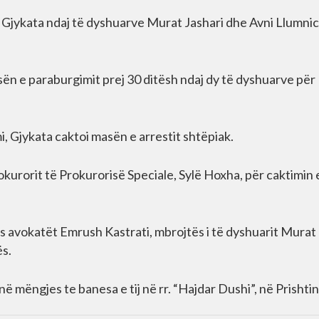
Gjykata ndaj të dyshuarve Murat Jashari dhe Avni Llumnica
ën e paraburgimit prej 30 ditësh ndaj dy të dyshuarve për
i, Gjykata caktoi masën e arrestit shtëpiak.
kurorit të Prokurorisë Speciale, Sylë Hoxha, për caktimin 
s avokatët Emrush Kastrati, mbrojtës i të dyshuarit Murat
ës.
në mëngjes te banesa e tij në rr. “Hajdar Dushi”, në Prishtin