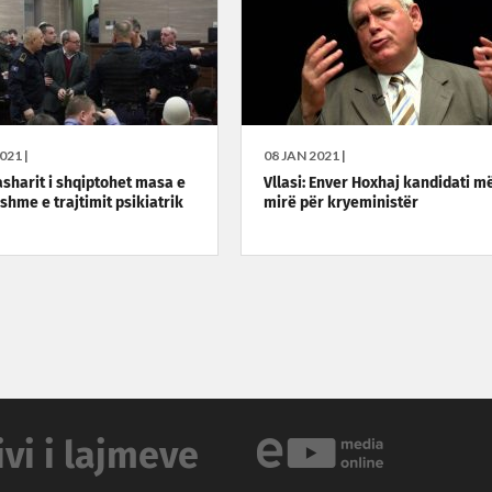
021 |
08 JAN 2021 |
asharit i shqiptohet masa e
Vllasi: Enver Hoxhaj kandidati më
shme e trajtimit psikiatrik
mirë për kryeministër
ivi i lajmeve