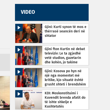
VIDEO
Gjini: Kurti synon të mos e
thërrasë seancën deri në
shtator
Gjini fton Kurtin në debat
televiziv: Le ta zgjedhë
vetë studion, gazetarin
dhe kohën, jo takime
private
Gjini: Kosova po hyn në
një nga momentet më
kritike, kjo situatë është
grusht shteti i brendshëm
KDI: Moskonstituimi i
Kuvendit brenda afatit do
të ishte shkelje e
Kushtetutës