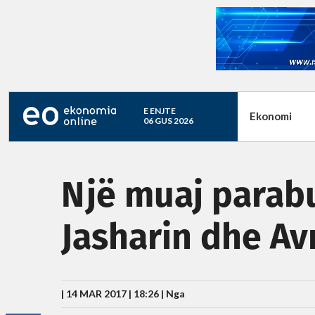
E ENJTE
Ekonomi
06 GUS 2026
Një muaj parab
Jasharin dhe Av
| 14 MAR 2017 | 18:26 |
Nga