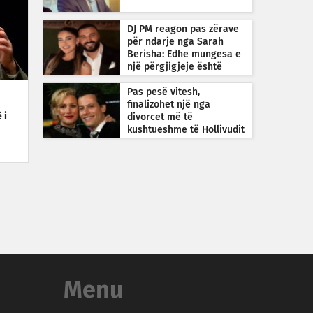
DJ PM reagon pas zërave
për ndarje nga Sarah
Berisha: Edhe mungesa e
një përgjigjeje është
përgjigje
Pas pesë vitesh,
finalizohet një nga
 i
divorcet më të
kushtueshme të Hollivudit
Menu