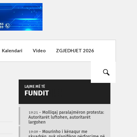
Kalendari
Video
ZGJEDHJET 2026
LAJME MË TË
FUNDIT
19:21
- Molliqaj paralajmëron protesta:
Autoritarët luftohen, autoritarët
largohen
19:09
- Mourinho i kënaqur me
skuadrën, nuk planifikon përforcime në