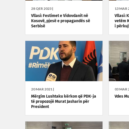
28 QER 2023 |
13 MAR 2
Vllasi: Festimet e Vidovdanit në
Vllasi:
Kosovë, pjesë e propagandës së
vetëm K
Serbisë
i përkuj
20 MAR 2021 |
03 MAR 2
Mërgim Lushtaku kërkon që PDK-ja
Vdes Mu
të propozojë Murat Jasharin për
President