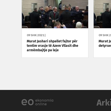
09 SHK 2021 |
09 SHK 2
Murat Jashari shpallet fajtor për
Murat J
tentim vrasje të Azem Vllasit dhe
detyrue
armëmbajtje pa leje
Ark