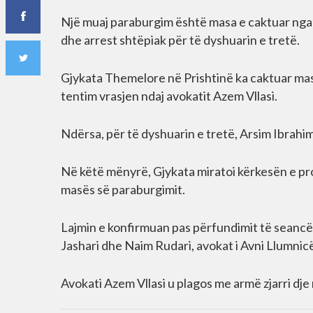
Një muaj paraburgim është masa e caktuar nga 
dhe arrest shtëpiak për të dyshuarin e tretë.
Gjykata Themelore në Prishtinë ka caktuar mas
tentim vrasjen ndaj avokatit Azem Vllasi.
Ndërsa, për të dyshuarin e tretë, Arsim Ibrahim
Në këtë mënyrë, Gjykata miratoi kërkesën e pro
masës së paraburgimit.
Lajmin e konfirmuan pas përfundimit të seancë
Jashari dhe Naim Rudari, avokat i Avni Llumnic
Avokati Azem Vllasi u plagos me armë zjarri dje 