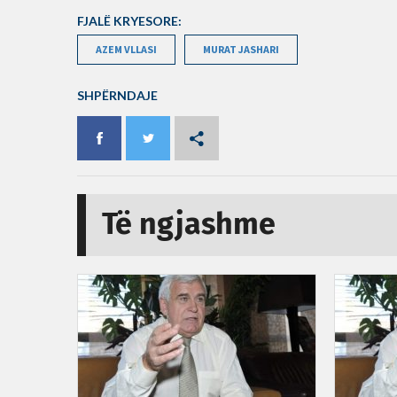
FJALË KRYESORE:
AZEM VLLASI
MURAT JASHARI
SHPËRNDAJE
Të ngjashme