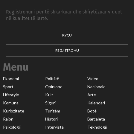
Regjistrohuni për të shkarkuar dhe shfrytëzuar videot
në kualitet të lartë.
KYÇU
REGJISTROHU
Menu
Ekonomi
Politikë
Video
Sport
Opinione
Nacionale
Lifestyle
Kult
Arte
Komuna
Siguri
Kalendari
Kuriozitete
Turizëm
Botë
Rajon
Histori
Barcaleta
Psikologji
Intervista
Teknologji