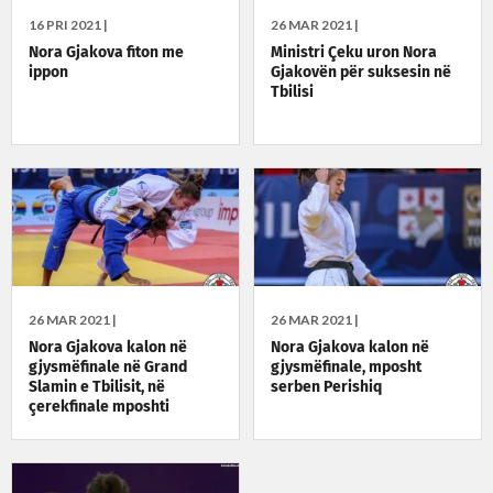
16 PRI 2021 |
26 MAR 2021 |
Nora Gjakova fiton me
Ministri Çeku uron Nora
ippon
Gjakovën për suksesin në
Tbilisi
26 MAR 2021 |
26 MAR 2021 |
Nora Gjakova kalon në
Nora Gjakova kalon në
gjysmëfinale në Grand
gjysmëfinale, mposht
Slamin e Tbilisit, në
serben Perishiq
çerekfinale mposhti
serben Perisic