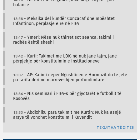
- Në Itali me elegancë, Rike Roçi “thyen” çdo
balancë
13:58
- Meksika del kundër Concacaf dhe mbështet
Infantinon, përplasje e re në FIFA
13:47
- Ymeri: Nëse nuk thirret sot seanca, takimi i
radhës është sheshi
13:42
- Kurti: Takimet me LDK-në nuk janë lajm, janë
përpjekje për konstituimin e institucioneve
13:37
- AP: Kalimi nëpër Ngushticën e Hormuzit do të jetë
pa tarifa deri në marrëveshjen përfundimtare
13:36
- Nis seminari i FIFA-s për gjyqtarët e futbollit të
Kosovës
13:33
- Abdixhiku para takimit me Kurtin: Nuk ka asnjë
arsye të vonohet konstituimi i Kuvendit
TË GJITHA TË DITËS