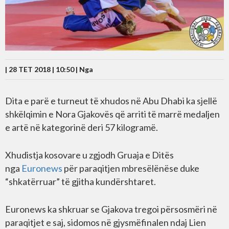
| 28 TET 2018 | 10:50 |
Nga
Dita e parë e turneut të xhudos në Abu Dhabi ka sjellë
shkëlqimin e Nora Gjakovës që arriti të marrë medaljen
e artë në kategorinë deri 57 kilogramë.
Xhudistja kosovare u zgjodh Gruaja e Ditës
nga
Euronews
për paraqitjen mbresëlënëse duke
“shkatërruar” të gjitha kundërshtaret.
Euronews ka shkruar se Gjakova tregoi përsosmëri në
paraqitjet e saj, sidomos në gjysmëfinalen ndaj Lien