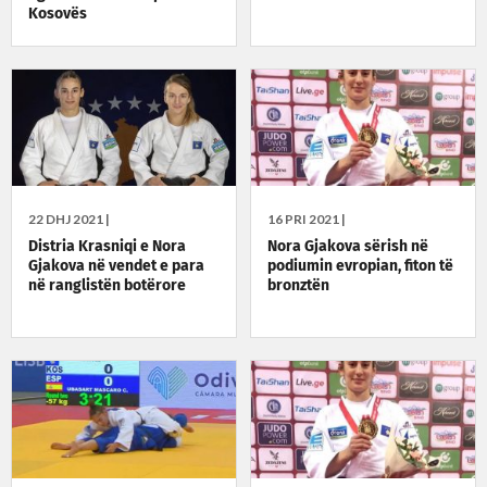
Kosovës
22 DHJ 2021 |
16 PRI 2021 |
Distria Krasniqi e Nora
Nora Gjakova sërish në
Gjakova në vendet e para
podiumin evropian, fiton të
në ranglistën botërore
bronztën