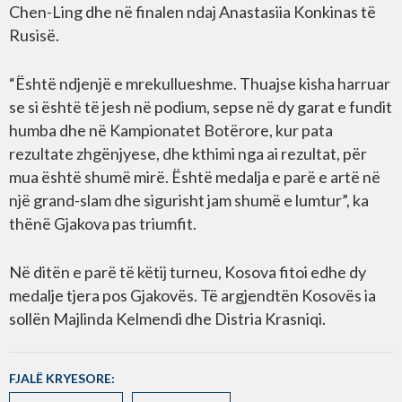
Chen-Ling dhe në finalen ndaj Anastasiia Konkinas të
Rusisë.
“Është ndjenjë e mrekullueshme. Thuajse kisha harruar
se si është të jesh në podium, sepse në dy garat e fundit
humba dhe në Kampionatet Botërore, kur pata
rezultate zhgënjyese, dhe kthimi nga ai rezultat, për
mua është shumë mirë. Është medalja e parë e artë në
një grand-slam dhe sigurisht jam shumë e lumtur”, ka
thënë Gjakova pas triumfit.
Në ditën e parë të këtij turneu, Kosova fitoi edhe dy
medalje tjera pos Gjakovës. Të argjendtën Kosovës ia
sollën Majlinda Kelmendi dhe Distria Krasniqi.
FJALË KRYESORE: