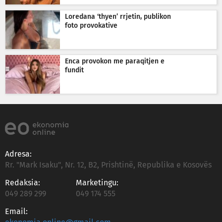
Loredana ‘thyen’ rrjetin, publikon
foto provokative
Enca provokon me paraqitjen e
fundit
Adresa:
Rr. "Mark Isaku", Nr. 12, B2, Prishtinë, Republika e Kosovës
Redaksia:
Marketingu:
049 289 299
049 174 555
Email: