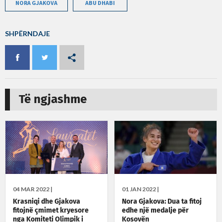
NORA GJAKOVA
ABU DHABI
SHPËRNDAJE
Të ngjashme
04 MAR 2022 |
01 JAN 2022 |
Krasniqi dhe Gjakova
Nora Gjakova: Dua ta fitoj
fitojnë çmimet kryesore
edhe një medalje për
nga Komiteti Olimpik i
Kosovën