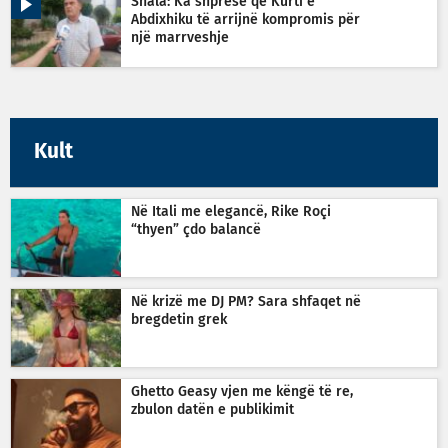
Shala: Ka shpresë që Kurti e
Abdixhiku të arrijnë kompromis për
një marrveshje
Kult
Në Itali me elegancë, Rike Roçi
“thyen” çdo balancë
Në krizë me DJ PM? Sara shfaqet në
bregdetin grek
Ghetto Geasy vjen me këngë të re,
zbulon datën e publikimit