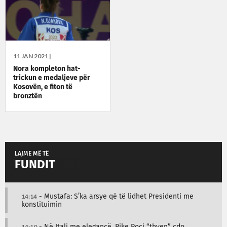
11 JAN 2021 |
Nora kompleton hat-
trickun e medaljeve për
Kosovën, e fiton të
bronztën
LAJME MË TË
FUNDIT
14:14
- Mustafa: S’ka arsye që të lidhet Presidenti me
konstituimin
14:10