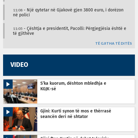
11:08
- Një qytetar në Gjakovë gjen 3800 euro, i dorëzon
në polici
11:05
- Çështja e presidentit, Pacolli: Përgjegjësia është e
të gjithëve
TË GJITHA TË DITËS
VIDEO
S’ka kuorum, dështon mbledhja e
KGJK-së
Gjini: Kurti synon të mos e thërrasë
seancën deri në shtator