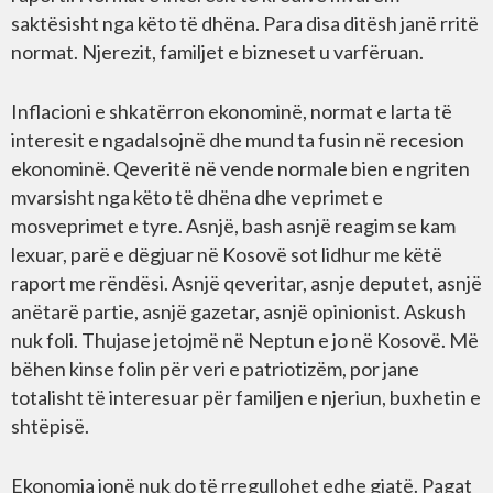
saktësisht nga këto të dhëna. Para disa ditësh janë rritë
normat. Njerezit, familjet e bizneset u varfëruan.
Inflacioni e shkatërron ekonominë, normat e larta të
interesit e ngadalsojnë dhe mund ta fusin në recesion
ekonominë. Qeveritë në vende normale bien e ngriten
mvarsisht nga këto të dhëna dhe veprimet e
mosveprimet e tyre. Asnjë, bash asnjë reagim se kam
lexuar, parë e dëgjuar në Kosovë sot lidhur me këtë
raport me rëndësi. Asnjë qeveritar, asnje deputet, asnjë
anëtarë partie, asnjë gazetar, asnjë opinionist. Askush
nuk foli. Thujase jetojmë në Neptun e jo në Kosovë. Më
bëhen kinse folin për veri e patriotizëm, por jane
totalisht të interesuar për familjen e njeriun, buxhetin e
shtëpisë.
Ekonomia jonë nuk do të rregullohet edhe gjatë. Pagat