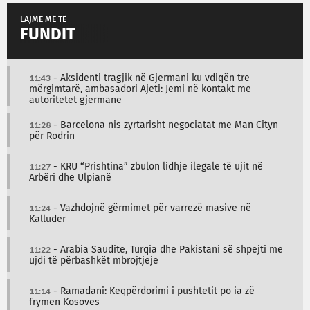
LAJME MË TË
FUNDIT
11:43
- Aksidenti tragjik në Gjermani ku vdiqën tre
mërgimtarë, ambasadori Ajeti: Jemi në kontakt me
autoritetet gjermane
11:28
- Barcelona nis zyrtarisht negociatat me Man Cityn
për Rodrin
11:27
- KRU “Prishtina” zbulon lidhje ilegale të ujit në
Arbëri dhe Ulpianë
11:24
- Vazhdojnë gërmimet për varrezë masive në
Kalludër
11:22
- Arabia Saudite, Turqia dhe Pakistani së shpejti me
ujdi të përbashkët mbrojtjeje
11:14
- Ramadani: Keqpërdorimi i pushtetit po ia zë
frymën Kosovës