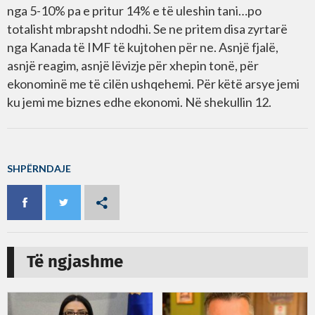
nga 5-10% pa e pritur 14% e të uleshin tani…po
totalisht mbrapsht ndodhi. Se ne pritem disa zyrtarë
nga Kanada të IMF të kujtohen për ne. Asnjë fjalë,
asnjë reagim, asnjë lëvizje për xhepin tonë, për
ekonominë me të cilën ushqehemi. Për këtë arsye jemi
ku jemi me biznes edhe ekonomi. Në shekullin 12.
SHPËRNDAJE
Të ngjashme