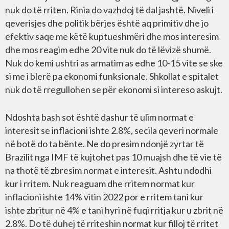
nuk do të rriten. Rinia do vazhdoj të dal jashtë. Niveli i
qeverisjes dhe politik bërjes është aq primitiv dhe jo
efektiv saqe me këtë kuptueshmëri dhe mos interesim
dhe mos reagim edhe 20 vite nuk do të lëvizë shumë.
Nuk do kemi ushtri as armatim as edhe 10-15 vite se ske
si me i blerë pa ekonomi funksionale. Shkollat e spitalet
nuk do të rregullohen se për ekonomi si intereso askujt.
Ndoshta bash sot është dashur të ulim normat e
interesit se inflacioni ishte 2.8%, secila qeveri normale
në botë do ta bënte. Ne do presim ndonjë zyrtar të
Brazilit nga IMF të kujtohet pas 10 muajsh dhe të vie të
na thotë të zbresim normat e interesit. Ashtu ndodhi
kur i rritem. Nuk reaguam dhe rritem normat kur
inflacioni ishte 14% vitin 2022 por e rritem tani kur
ishte zbritur në 4% e tani hyri në fuqi rritja kur u zbrit në
2.8%. Do të duhej të rriteshin normat kur filloj të rritet