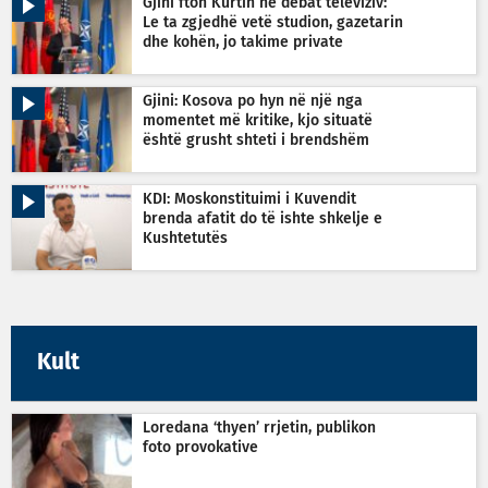
Gjini fton Kurtin në debat televiziv:
Le ta zgjedhë vetë studion, gazetarin
dhe kohën, jo takime private
Gjini: Kosova po hyn në një nga
momentet më kritike, kjo situatë
është grusht shteti i brendshëm
KDI: Moskonstituimi i Kuvendit
brenda afatit do të ishte shkelje e
Kushtetutës
Kult
Loredana ‘thyen’ rrjetin, publikon
foto provokative