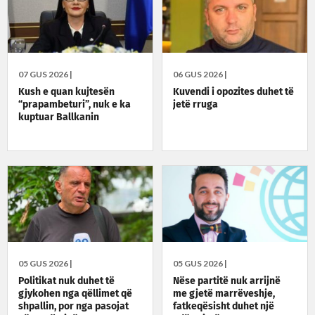
07 GUS 2026 |
06 GUS 2026 |
Kush e quan kujtesën
Kuvendi i opozites duhet të
“prapambeturi”, nuk e ka
jetë rruga
kuptuar Ballkanin
05 GUS 2026 |
05 GUS 2026 |
Politikat nuk duhet të
Nëse partitë nuk arrijnë
gjykohen nga qëllimet që
me gjetë marrëveshje,
shpallin, por nga pasojat
fatkeqësisht duhet një