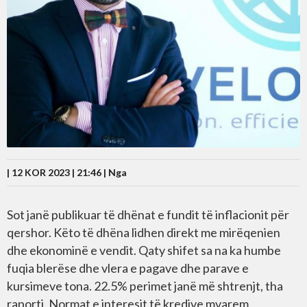
| 12 KOR 2023 | 21:46 |
Nga
Sot janë publikuar të dhënat e fundit të inflacionit për
qershor. Këto të dhëna lidhen direkt me mirëqenien
dhe ekonominë e vendit. Qaty shifet sa na ka humbe
fuqia blerëse dhe vlera e pagave dhe parave e
kursimeve tona. 22.5% perimet janë më shtrenjt, tha
raporti. Normat e interesit të kredive mvarem