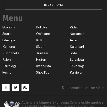
REGJISTROHU
Menu
Ekonomi
Politikë
Video
Sport
Opinione
Nacionale
Lifestyle
Kult
Arte
Komuna
Siguri
Kalendari
Kuriozitete
Turizëm
Botë
Rajon
Histori
Barcaleta
Psikologji
Intervista
Teknologji
Femra
Shpalljet
Karriera
© Ekonomia Online ShPK
Agjencia e lajmeve Ekonomia Online është anëtare
e Këshillit të Medieve të Shkruara të Kosovës