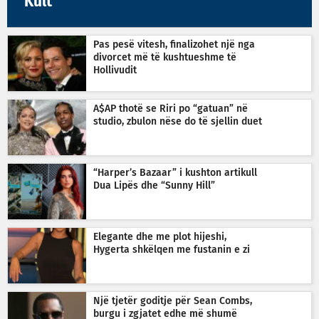
Kult
Pas pesë vitesh, finalizohet një nga
divorcet më të kushtueshme të
Hollivudit
A$AP thotë se Riri po “gatuan” në
studio, zbulon nëse do të sjellin duet
“Harper’s Bazaar” i kushton artikull
Dua Lipës dhe “Sunny Hill”
Elegante dhe me plot hijeshi,
Hygerta shkëlqen me fustanin e zi
Një tjetër goditje për Sean Combs,
burgu i zgjatet edhe më shumë