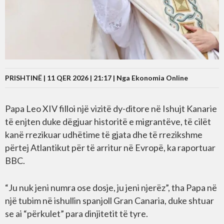
PRISHTINË | 11 QER 2026 | 21:17 |
Nga Ekonomia Online
Papa Leo XIV filloi një vizitë dy-ditore në Ishujt Kanarie
të enjten duke dëgjuar historitë e migrantëve, të cilët
kanë rrezikuar udhëtime të gjata dhe të rrezikshme
përtej Atlantikut për të arritur në Evropë, ka raportuar
BBC.
“Ju nuk jeni numra ose dosje, ju jeni njerëz”, tha Papa në
një tubim në ishullin spanjoll Gran Canaria, duke shtuar
se ai “përkulet” para dinjitetit të tyre.