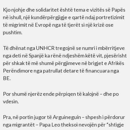
Kjo njohje dhe solidaritet është tema e vizitës së Papës
në ishull, një kundërpërgjigje e qartë ndaj portretizimit
të migrimit në Evropë nga të tjerët si një krizë ose
pushtim.
Të dhënat nga UNHCR tregojnë se numri i mbërritjeve
nga deti në Spanjë ka rënë ndjeshëm këtë vit, pjesërisht
për shkak të më shumë përgjimeve në brigjet e Afrikës
Perëndimore nga patrullat detare të financuara nga
BE.
Por shumë njerëz ende përpiqen të kalojnë – dhe po
vdesin.
Pra, në portin jugor të Arguineguín – shpesh i përdorur
nga migrantët – Papa Leo theksoi nevojën për “shtigje