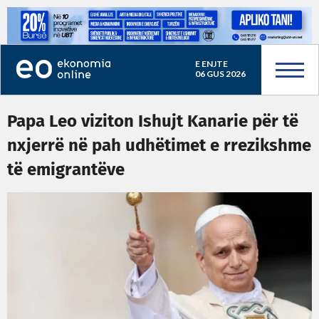
E ENJTE
06 GUS 2026
Papa Leo viziton Ishujt Kanarie për të
nxjerrë në pah udhëtimet e rrezikshme
të emigrantëve