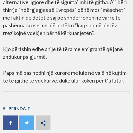
alternative ligjore dhe të sigurta” mbi të gjitha. Ai i bëri
thirrje “ndërgjegjes së Evropës” që të mos “mësohet”
me faktin që detet e saj po shndërrohen në varre të
pashënuara ose me një botë ku “kaq shumë njerëz
rrezikojnë vdekjen për të kërkuar jetën”.
Kjo përfshin edhe anije të tëra me emigrantë që janë
zhdukur pa gjurmë.
Papa më pas hodhi një kurorë me lule në valë në kujtim
të të gjithë të vdekurve, duke ulur kokën për t’u lutur.
SHPËRNDAJE