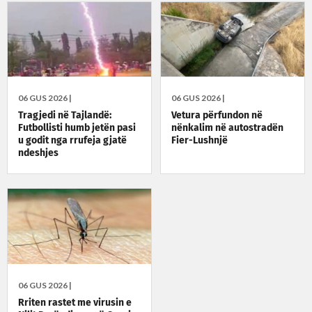
06 GUS 2026 |
06 GUS 2026 |
Tragjedi në Tajlandë:
Vetura përfundon në
Futbollisti humb jetën pasi
nënkalim në autostradën
u godit nga rrufeja gjatë
Fier-Lushnjë
ndeshjes
06 GUS 2026 |
Rriten rastet me virusin e