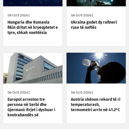
06 GUS 2026 |
06 GUS 2026 |
Hungaria dhe Rumania
Ukraina godet dy rafineri
fikin dritat në kryeqytetet e
ruse të naftës
tyre, shkak nxehtësia
06 GUS 2026 |
06 GUS 2026 |
Europol arreston tre
Austria shënon rekord të ri
persona në Serbi dhe
temperaturash,
Gjermani: Rrjet i dyshuar i
termometri arrin në 41.2°C
kontrabandës së
emigrantëve