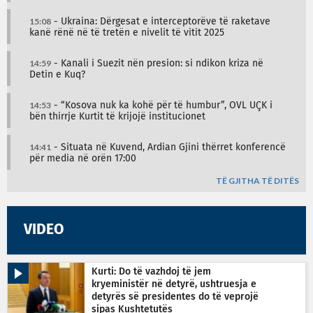
15:08
- Ukraina: Dërgesat e interceptorëve të raketave
kanë rënë në të tretën e nivelit të vitit 2025
14:59
- Kanali i Suezit nën presion: si ndikon kriza në
Detin e Kuq?
14:53
- “Kosova nuk ka kohë për të humbur”, OVL UÇK i
bën thirrje Kurtit të krijojë institucionet
14:41
- Situata në Kuvend, Ardian Gjini thërret konferencë
për media në orën 17:00
TË GJITHA TË DITËS
VIDEO
Kurti: Do të vazhdoj të jem
kryeministër në detyrë, ushtruesja e
detyrës së presidentes do të veprojë
sipas Kushtetutës