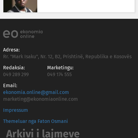
Adresa:
Rr. "Mark Isaku", Nr. 12, B2, Prishtinë, Republika e Kosovës
Redaksia:
Marketingu:
049 289 299
049 174 555
Email:
ekonomia.online@gmail.com
marketing@ekonomiaonline.com
Impressum
Themeluar nga Faton Osmani
Arkivi i lajmeve