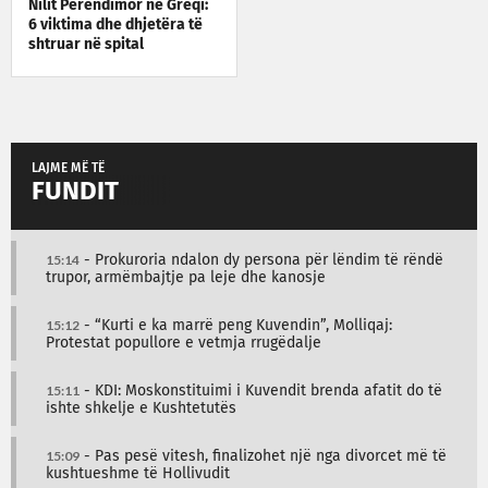
Nilit Perëndimor në Greqi:
6 viktima dhe dhjetëra të
shtruar në spital
LAJME MË TË
FUNDIT
15:14
- Prokuroria ndalon dy persona për lëndim të rëndë
trupor, armëmbajtje pa leje dhe kanosje
15:12
- “Kurti e ka marrë peng Kuvendin”, Molliqaj:
Protestat popullore e vetmja rrugëdalje
15:11
- KDI: Moskonstituimi i Kuvendit brenda afatit do të
ishte shkelje e Kushtetutës
15:09
- Pas pesë vitesh, finalizohet një nga divorcet më të
kushtueshme të Hollivudit