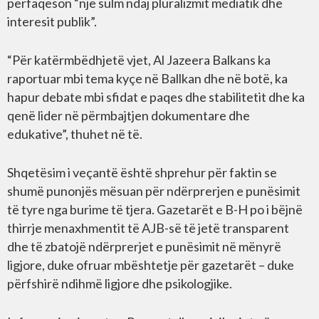
përfaqëson “një sulm ndaj pluralizmit mediatik dhe
interesit publik”.
“Për katërmbëdhjetë vjet, Al Jazeera Balkans ka
raportuar mbi tema kyçe në Ballkan dhe në botë, ka
hapur debate mbi sfidat e paqes dhe stabilitetit dhe ka
qenë lider në përmbajtjen dokumentare dhe
edukative”, thuhet në të.
Shqetësim i veçantë është shprehur për faktin se
shumë punonjës mësuan për ndërprerjen e punësimit
të tyre nga burime të tjera. Gazetarët e B-H po i bëjnë
thirrje menaxhmentit të AJB-së të jetë transparent
dhe të zbatojë ndërprerjet e punësimit në mënyrë
ligjore, duke ofruar mbështetje për gazetarët – duke
përfshirë ndihmë ligjore dhe psikologjike.