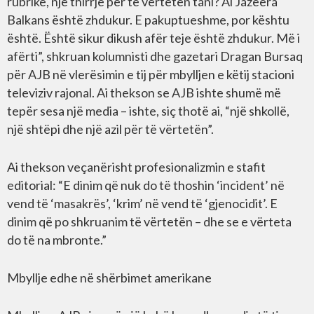
rubrikë, një thirrje për të vërtetën tani? Al Jazeera
Balkans është zhdukur. E pakuptueshme, por kështu
është. Është sikur dikush afër teje është zhdukur. Më i
afërti”, shkruan kolumnisti dhe gazetari Dragan Bursaq
për AJB në vlerësimin e tij për mbylljen e këtij stacioni
televiziv rajonal. Ai thekson se AJB ishte shumë më
tepër sesa një media – ishte, siç thotë ai, “një shkollë,
një shtëpi dhe një azil për të vërtetën”.
Ai thekson veçanërisht profesionalizmin e stafit
editorial: “E dinim që nuk do të thoshin ‘incident’ në
vend të ‘masakrës’, ‘krim’ në vend të ‘gjenocidit’. E
dinim që po shkruanim të vërtetën – dhe se e vërteta
do të na mbronte.”
Mbyllje edhe në shërbimet amerikane