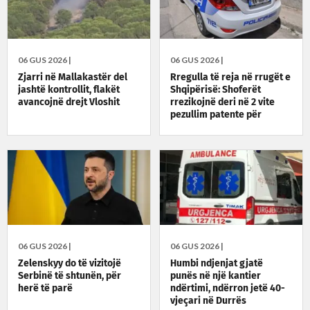
06 GUS 2026 |
06 GUS 2026 |
Zjarri në Mallakastër del
Rregulla të reja në rrugët e
jashtë kontrollit, flakët
Shqipërisë: Shoferët
avancojnë drejt Vloshit
rrezikojnë deri në 2 vite
pezullim patente për
alkoolin
06 GUS 2026 |
06 GUS 2026 |
Zelenskyy do të vizitojë
Humbi ndjenjat gjatë
Serbinë të shtunën, për
punës në një kantier
herë të parë
ndërtimi, ndërron jetë 40-
vjeçari në Durrës