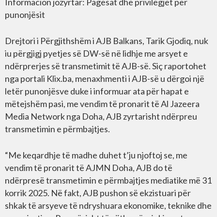
Informacion jozyrtar: Pagesat dhe privilegjet për
punonjësit
Drejtori i Përgjithshëm i AJB Balkans, Tarik Gjodiq, nuk
iu përgjigj pyetjes së DW-së në lidhje me arsyet e
ndërprerjes së transmetimit të AJB-së. Siç raportohet
nga portali Klix.ba, menaxhmenti i AJB-së u dërgoi një
letër punonjësve duke i informuar ata për hapat e
mëtejshëm pasi, me vendim të pronarit të Al Jazeera
Media Network nga Doha, AJB zyrtarisht ndërpreu
transmetimin e përmbajtjes.
“Me keqardhje të madhe duhet t’ju njoftoj se, me
vendim të pronarit të AJMN Doha, AJB do të
ndërpresë transmetimin e përmbajtjes mediatike më 31
korrik 2025. Në fakt, AJB pushon së ekzistuari për
shkak të arsyeve të ndryshuara ekonomike, teknike dhe