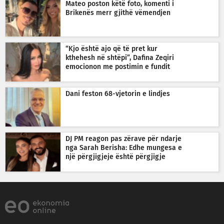
Mateo poston këtë foto, komenti i
Brikenës merr gjithë vëmendjen
“Kjo është ajo që të pret kur
kthehesh në shtëpi”, Dafina Zeqiri
emocionon me postimin e fundit
Dani feston 68-vjetorin e lindjes
DJ PM reagon pas zërave për ndarje
nga Sarah Berisha: Edhe mungesa e
një përgjigjeje është përgjigje