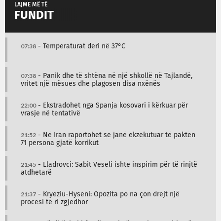
LAJME MË TË
FUNDIT
07:38
- Temperaturat deri në 37°C
07:38
- Panik dhe të shtëna në një shkollë në Tajlandë,
vritet një mësues dhe plagosen disa nxënës
22:00
- Ekstradohet nga Spanja kosovari i kërkuar për
vrasje në tentativë
21:52
- Në Iran raportohet se janë ekzekutuar të paktën
71 persona gjatë korrikut
21:45
- Lladrovci: Sabit Veseli ishte inspirim për të rinjtë
atdhetarë
21:37
- Kryeziu-Hyseni: Opozita po na çon drejt një
procesi të ri zgjedhor