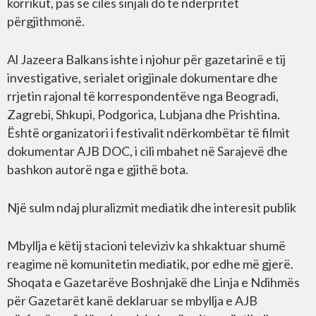
korrikut, pas së cilës sinjali do të ndërpritet
përgjithmonë.
Al Jazeera Balkans ishte i njohur për gazetarinë e tij
investigative, serialet origjinale dokumentare dhe
rrjetin rajonal të korrespondentëve nga Beogradi,
Zagrebi, Shkupi, Podgorica, Lubjana dhe Prishtina.
Është organizatori i festivalit ndërkombëtar të filmit
dokumentar AJB DOC, i cili mbahet në Sarajevë dhe
bashkon autorë nga e gjithë bota.
Një sulm ndaj pluralizmit mediatik dhe interesit publik
Mbyllja e këtij stacioni televiziv ka shkaktuar shumë
reagime në komunitetin mediatik, por edhe më gjerë.
Shoqata e Gazetarëve Boshnjakë dhe Linja e Ndihmës
për Gazetarët kanë deklaruar se mbyllja e AJB