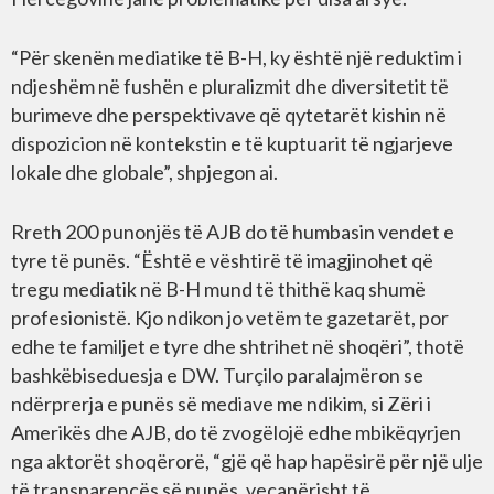
“Për skenën mediatike të B-H, ky është një reduktim i
ndjeshëm në fushën e pluralizmit dhe diversitetit të
burimeve dhe perspektivave që qytetarët kishin në
dispozicion në kontekstin e të kuptuarit të ngjarjeve
lokale dhe globale”, shpjegon ai.
Rreth 200 punonjës të AJB do të humbasin vendet e
tyre të punës. “Është e vështirë të imagjinohet që
tregu mediatik në B-H mund të thithë kaq shumë
profesionistë. Kjo ndikon jo vetëm te gazetarët, por
edhe te familjet e tyre dhe shtrihet në shoqëri”, thotë
bashkëbiseduesja e DW. Turçilo paralajmëron se
ndërprerja e punës së mediave me ndikim, si Zëri i
Amerikës dhe AJB, do të zvogëlojë edhe mbikëqyrjen
nga aktorët shoqërorë, “gjë që hap hapësirë për një ulje
të transparencës së punës, veçanërisht të