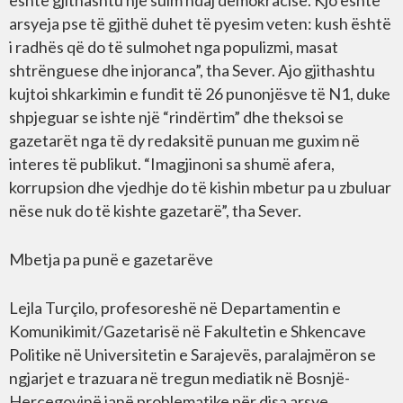
është gjithashtu një sulm ndaj demokracisë. Kjo është
arsyeja pse të gjithë duhet të pyesim veten: kush është
i radhës që do të sulmohet nga populizmi, masat
shtrënguese dhe injoranca”, tha Sever. Ajo gjithashtu
kujtoi shkarkimin e fundit të 26 punonjësve të N1, duke
shpjeguar se ishte një “rindërtim” dhe theksoi se
gazetarët nga të dy redaksitë punuan me guxim në
interes të publikut. “Imagjinoni sa shumë afera,
korrupsion dhe vjedhje do të kishin mbetur pa u zbuluar
nëse nuk do të kishte gazetarë”, tha Sever.
Mbetja pa punë e gazetarëve
Lejla Turçilo, profesoreshë në Departamentin e
Komunikimit/Gazetarisë në Fakultetin e Shkencave
Politike në Universitetin e Sarajevës, paralajmëron se
ngjarjet e trazuara në tregun mediatik në Bosnjë-
Hercegovinë janë problematike për disa arsye.