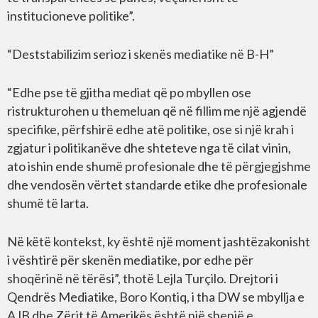
institucioneve politike”.
“Deststabilizim serioz i skenës mediatike në B-H”
“Edhe pse të gjitha mediat që po mbyllen ose
ristrukturohen u themeluan që në fillim me një agjendë
specifike, përfshirë edhe atë politike, ose si një krah i
zgjatur i politikanëve dhe shteteve nga të cilat vinin,
ato ishin ende shumë profesionale dhe të përgjegjshme
dhe vendosën vërtet standarde etike dhe profesionale
shumë të larta.
Në këtë kontekst, ky është një moment jashtëzakonisht
i vështirë për skenën mediatike, por edhe për
shoqërinë në tërësi”, thotë Lejla Turçilo. Drejtori i
Qendrës Mediatike, Boro Kontiq, i tha DW se mbyllja e
AJB dhe Zërit të Amerikës është një shenjë e