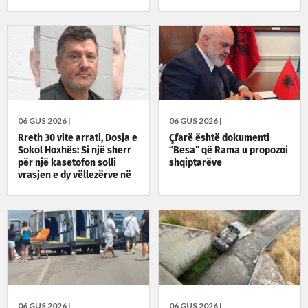
06 GUS 2026 |
06 GUS 2026 |
Rreth 30 vite arrati, Dosja e
Çfarë është dokumenti
Sokol Hoxhës: Si një sherr
“Besa” që Rama u propozoi
për një kasetofon solli
shqiptarëve
vrasjen e dy vëllezërve në
Patos
06 GUS 2026 |
06 GUS 2026 |