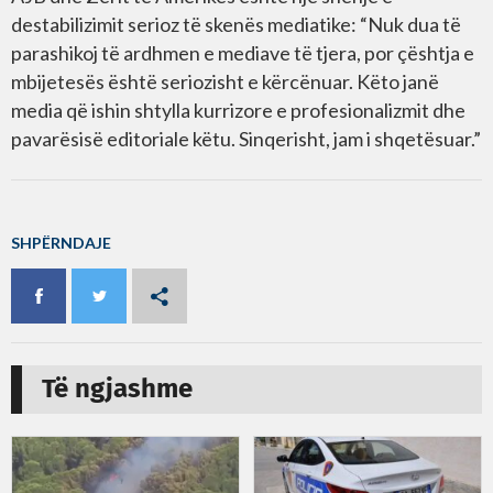
destabilizimit serioz të skenës mediatike: “Nuk dua të
parashikoj të ardhmen e mediave të tjera, por çështja e
mbijetesës është seriozisht e kërcënuar. Këto janë
media që ishin shtylla kurrizore e profesionalizmit dhe
pavarësisë editoriale këtu. Sinqerisht, jam i shqetësuar.”
SHPËRNDAJE
Të ngjashme