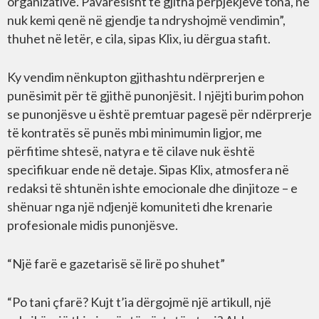
organizative. Pavarësisht të gjitha përpjekjeve tona, ne
nuk kemi qenë në gjendje ta ndryshojmë vendimin”,
thuhet në letër, e cila, sipas Klix, iu dërgua stafit.
Ky vendim nënkupton gjithashtu ndërprerjen e
punësimit për të gjithë punonjësit. I njëjti burim pohon
se punonjësve u është premtuar pagesë për ndërprerje
të kontratës së punës mbi minimumin ligjor, me
përfitime shtesë, natyra e të cilave nuk është
specifikuar ende në detaje. Sipas Klix, atmosfera në
redaksi të shtunën ishte emocionale dhe dinjitoze – e
shënuar nga një ndjenjë komuniteti dhe krenarie
profesionale midis punonjësve.
“Një farë e gazetarisë së lirë po shuhet”
“Po tani çfarë? Kujt t’ia dërgojmë një artikull, një