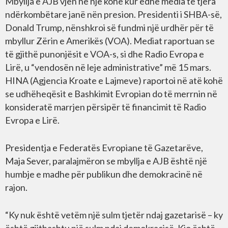
Mbyllja e AJB vjen në një kohë kur edhe media të tjera
ndërkombëtare janë nën presion. Presidenti i SHBA-së,
Donald Trump, nënshkroi së fundmi një urdhër për të
mbyllur Zërin e Amerikës (VOA). Mediat raportuan se
të gjithë punonjësit e VOA-s, si dhe Radio Evropa e
Lirë, u “vendosën në leje administrative” më 15 mars.
HINA (Agjencia Kroate e Lajmeve) raportoi në atë kohë
se udhëheqësit e Bashkimit Evropian do të merrnin në
konsideratë marrjen përsipër të financimit të Radio
Evropa e Lirë.
Presidentja e Federatës Evropiane të Gazetarëve,
Maja Sever, paralajmëron se mbyllja e AJB është një
humbje e madhe për publikun dhe demokracinë në
rajon.
“Ky nuk është vetëm një sulm tjetër ndaj gazetarisë – ky