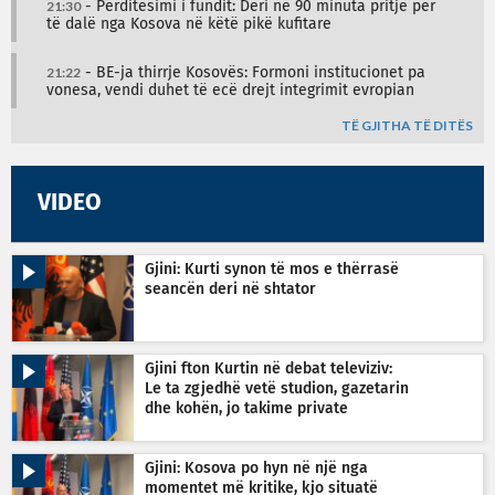
21:30
- Përditësimi i fundit: Deri në 90 minuta pritje për
të dalë nga Kosova në këtë pikë kufitare
21:22
- BE-ja thirrje Kosovës: Formoni institucionet pa
vonesa, vendi duhet të ecë drejt integrimit evropian
TË GJITHA TË DITËS
VIDEO
Gjini: Kurti synon të mos e thërrasë
seancën deri në shtator
Gjini fton Kurtin në debat televiziv:
Le ta zgjedhë vetë studion, gazetarin
dhe kohën, jo takime private
Gjini: Kosova po hyn në një nga
momentet më kritike, kjo situatë