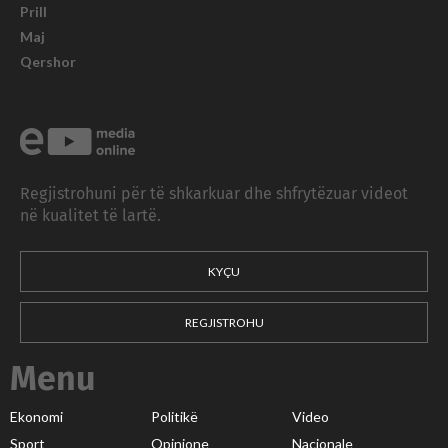
Prill
Maj
Qershor
Regjistrohuni për të shkarkuar dhe shfrytëzuar videot
në kualitet të lartë.
KYÇU
REGJISTROHU
Menu
Ekonomi
Politikë
Video
Sport
Opinione
Nacionale