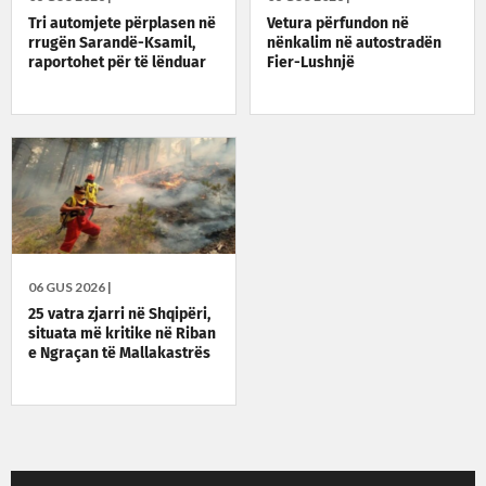
Tri automjete përplasen në
Vetura përfundon në
rrugën Sarandë-Ksamil,
nënkalim në autostradën
raportohet për të lënduar
Fier-Lushnjë
06 GUS 2026 |
25 vatra zjarri në Shqipëri,
situata më kritike në Riban
e Ngraçan të Mallakastrës