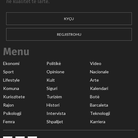
në kualitet të lartë.
KYÇU
REGJISTROHU
Menu
Ekonomi
Politikë
Video
Sport
Opinione
Nacionale
Lifestyle
Kult
Arte
Komuna
Siguri
Kalendari
Kuriozitete
Turizëm
Botë
Rajon
Histori
Barcaleta
Psikologji
Intervista
Teknologji
Femra
Shpalljet
Karriera