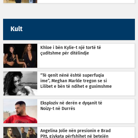
Kult
Khloe i bën Kylie-t një tortë të
çuditshme për ditëlindje
“Të qenit nënë është superfuqia
ime”, Meghan Markle tregon se si
Lilibet e bën të ndihet e guximshme
Eksploziv në derën e dyqanit të
Noizy-t në Durrës
Angelina Jolie nën presionin e Brad
Pitt, gjykata përfshihet në betejën