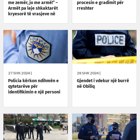
me zemër, jo me armë!” –
procesin e gradimit për
Armët pa leje shkaktarët
rreshter
kryesorë të vrasjeve në
Kosovë
27 SHK 2024 |
28 SHK 2024 |
Policia kërkon ndihmën e
Gjendet i vdekur një burrë
qytetarëve për
në Obiliq
identifikimin e një personi