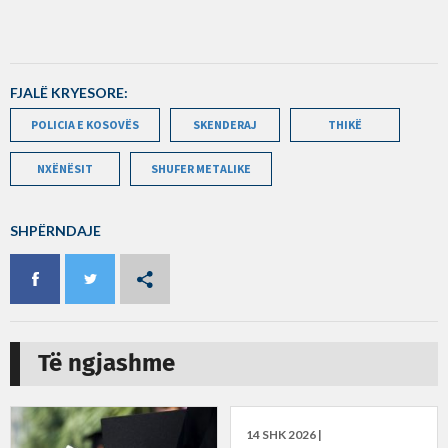
FJALË KRYESORE:
POLICIA E KOSOVËS
SKENDERAJ
THIKË
NXËNËSIT
SHUFER METALIKE
SHPËRNDAJE
Të ngjashme
14 SHK 2026 |