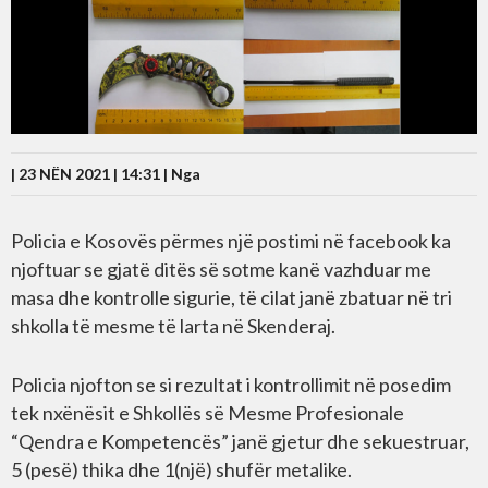
| 23 NËN 2021 | 14:31 |
Nga
Policia e Kosovës përmes një postimi në facebook ka
njoftuar se gjatë ditës së sotme kanë vazhduar me
masa dhe kontrolle sigurie, të cilat janë zbatuar në tri
shkolla të mesme të larta në Skenderaj.
Policia njofton se si rezultat i kontrollimit në posedim
tek nxënësit e Shkollës së Mesme Profesionale
“Qendra e Kompetencës” janë gjetur dhe sekuestruar,
5 (pesë) thika dhe 1(një) shufër metalike.