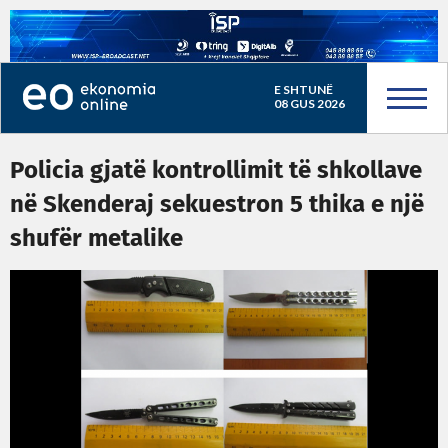
E SHTUNË
08 GUS 2026
Policia gjatë kontrollimit të shkollave
në Skenderaj sekuestron 5 thika e një
shufër metalike