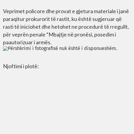
Veprimet policore dhe provat e gjetura materiale i janë
paraqitur prokurorit të rastit, ku është sugjeruar që
rasti të iniciohet dhe hetohet ne procedurë të rregullt,
për veprën penale “Mbajtje në pronësi, posedim i
paautorizuar i armës.
Njoftimi i plotë: