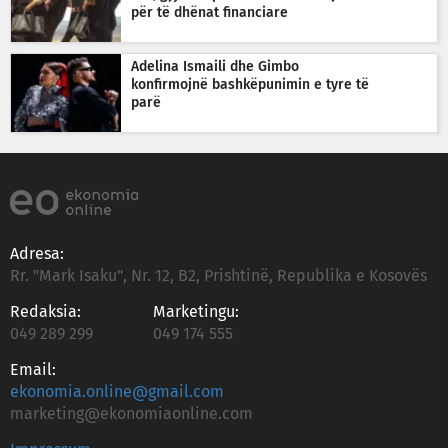
për të dhënat financiare
Adelina Ismaili dhe Gimbo
konfirmojnë bashkëpunimin e tyre të
parë
Adresa:
Rr. "Mark Isaku", Nr. 12, B2, Prishtinë, Republika e Kosovës
Redaksia:
Marketingu:
049 289 299
049 174 555
Email:
ekonomia.online@gmail.com
marketing@ekonomiaonline.com