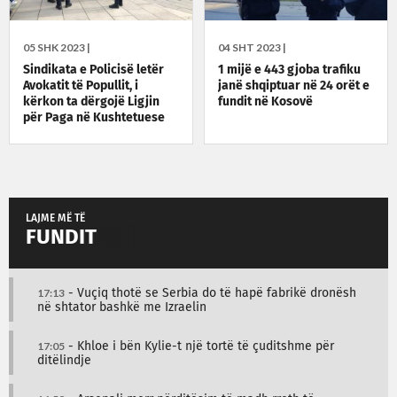
05 SHK 2023 |
04 SHT 2023 |
Sindikata e Policisë letër
1 mijë e 443 gjoba trafiku
Avokatit të Popullit, i
janë shqiptuar në 24 orët e
kërkon ta dërgojë Ligjin
fundit në Kosovë
për Paga në Kushtetuese
LAJME MË TË
FUNDIT
17:13
- Vuçiq thotë se Serbia do të hapë fabrikë dronësh
në shtator bashkë me Izraelin
17:05
- Khloe i bën Kylie-t një tortë të çuditshme për
ditëlindje