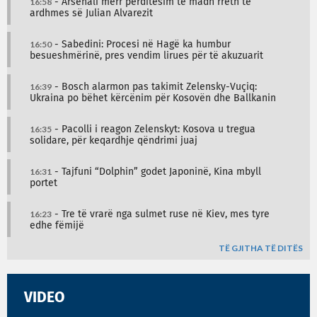
16:58
- Arsenali merr përditësim të madh rreth të
ardhmes së Julian Alvarezit
16:50
- Sabedini: Procesi në Hagë ka humbur
besueshmërinë, pres vendim lirues për të akuzuarit
16:39
- Bosch alarmon pas takimit Zelensky-Vuçiq:
Ukraina po bëhet kërcënim për Kosovën dhe Ballkanin
16:35
- Pacolli i reagon Zelenskyt: Kosova u tregua
solidare, për keqardhje qëndrimi juaj
16:31
- Tajfuni “Dolphin” godet Japoninë, Kina mbyll
portet
16:23
- Tre të vrarë nga sulmet ruse në Kiev, mes tyre
edhe fëmijë
TË GJITHA TË DITËS
VIDEO