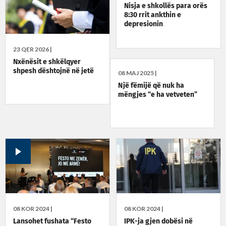
Nisja e shkollës para orës
8:30 rrit ankthin e
depresionin
23 QER 2026 |
Nxënësit e shkëlqyer
shpesh dështojnë në jetë
08 MAJ 2025 |
Një fëmijë që nuk ha
mëngjes “e ha vetveten”
08 KOR 2024 |
08 KOR 2024 |
Lansohet fushata “Festo
IPK-ja gjen dobësi në