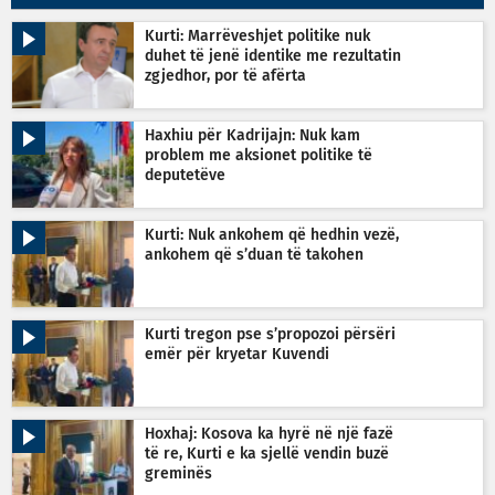
Kurti: Marrëveshjet politike nuk
duhet të jenë identike me rezultatin
zgjedhor, por të afërta
Haxhiu për Kadrijajn: Nuk kam
problem me aksionet politike të
deputetëve
Kurti: Nuk ankohem që hedhin vezë,
ankohem që s’duan të takohen
Kurti tregon pse s’propozoi përsëri
emër për kryetar Kuvendi
Hoxhaj: Kosova ka hyrë në një fazë
të re, Kurti e ka sjellë vendin buzë
greminës