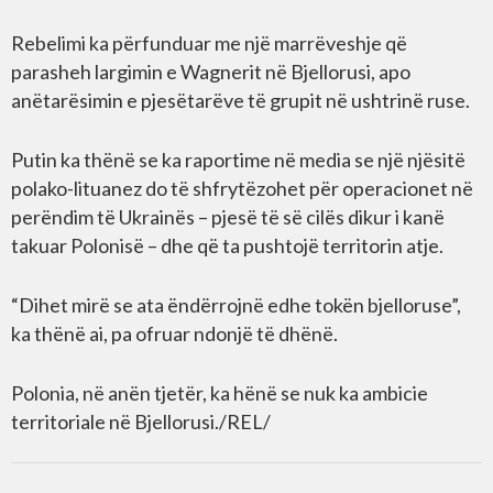
Rebelimi ka përfunduar me një marrëveshje që
parasheh largimin e Wagnerit në Bjellorusi, apo
anëtarësimin e pjesëtarëve të grupit në ushtrinë ruse.
Putin ka thënë se ka raportime në media se një njësitë
polako-lituanez do të shfrytëzohet për operacionet në
perëndim të Ukrainës – pjesë të së cilës dikur i kanë
takuar Polonisë – dhe që ta pushtojë territorin atje.
“Dihet mirë se ata ëndërrojnë edhe tokën bjelloruse”,
ka thënë ai, pa ofruar ndonjë të dhënë.
Polonia, në anën tjetër, ka hënë se nuk ka ambicie
territoriale në Bjellorusi./REL/