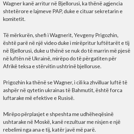
Wagner kanë arritur në Bjellorusi, ka thënë agjencia
shtetërore e lajmeve PAP, duke e cituar sekretarin e
komitetit.
Të mërkurën, shefi i Wagnerit, Yevgeny Prigozhin,
është parë në një video duke i mirëpritur luftëtarët e tij
në Bjellorusi, duke u thënë se nuk do të marrin më pjesë
në luftën në Ukrainë, mirëpo do të përgatiten për
Afrikë teksa e stërvitin ushtrinë bjelloruse.
Prigozhin ka thënë se Wagner, i cili ka zhvilluar luftë të
ashpër në qytetin ukrainas të Bahmutit, është forca
luftarake më efektive e Rusisë.
Mirëpo përplasjet e shpeshta me udhëheqësinë
ushtarake në Moskë, kanë rezultuar me nisjen e një
rebelimi nga ana e tij, katër javë më parë.