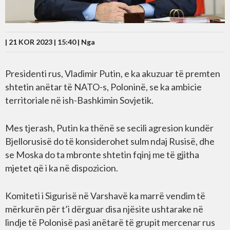
| 21 KOR 2023 | 15:40 |
Nga
Presidenti rus, Vladimir Putin, e ka akuzuar të premten
shtetin anëtar të NATO-s, Poloninë, se ka ambicie
territoriale në ish-Bashkimin Sovjetik.
Mes tjerash, Putin ka thënë se secili agresion kundër
Bjellorusisë do të konsiderohet sulm ndaj Rusisë, dhe
se Moska do ta mbronte shtetin fqinj me të gjitha
mjetet që i ka në dispozicion.
Komiteti i Sigurisë në Varshavë ka marrë vendim të
mërkurën për t’i dërguar disa njësite ushtarake në
lindje të Polonisë pasi anëtarë të grupit mercenar rus