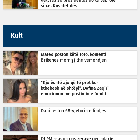
detyrës së presidentes do të veprojë
sipas Kushtetutës
Kult
Mateo poston këtë foto, komenti i
Brikenës merr gjithë vëmendjen
“Kjo është ajo që të pret kur
kthehesh në shtëpi”, Dafina Zeqiri
emocionon me postimin e fundit
Dani feston 68-vjetorin e lindjes
DJ PM reagon pas zërave për ndarje