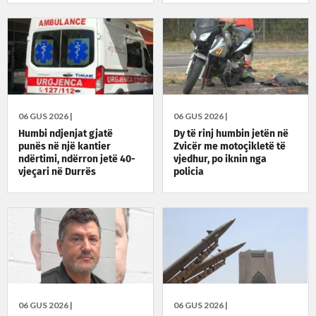
06 GUS 2026 |
06 GUS 2026 |
Humbi ndjenjat gjatë
Dy të rinj humbin jetën në
punës në një kantier
Zvicër me motoçikletë të
ndërtimi, ndërron jetë 40-
vjedhur, po iknin nga
vjeçari në Durrës
policia
06 GUS 2026 |
06 GUS 2026 |