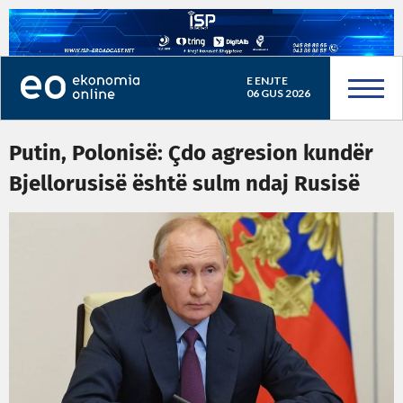
E ENJTE
06 GUS 2026
Putin, Polonisë: Çdo agresion kundër
Bjellorusisë është sulm ndaj Rusisë