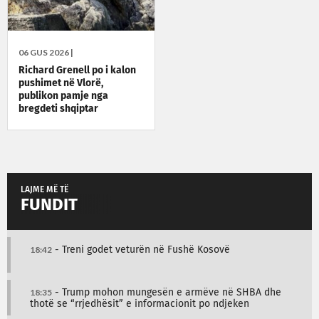
06 GUS 2026 |
Richard Grenell po i kalon
pushimet në Vlorë,
publikon pamje nga
bregdeti shqiptar
LAJME MË TË
FUNDIT
18:42
- Treni godet veturën në Fushë Kosovë
18:35
- Trump mohon mungesën e armëve në SHBA dhe
thotë se “rrjedhësit” e informacionit po ndjeken