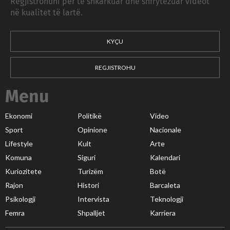
Regjistrohuni për të shkarkuar dhe shfrytëzuar videot
në kualitet të lartë.
KYÇU
REGJISTROHU
Menu
Ekonomi
Politikë
Video
Sport
Opinione
Nacionale
Lifestyle
Kult
Arte
Komuna
Siguri
Kalendari
Kuriozitete
Turizëm
Botë
Rajon
Histori
Barcaleta
Psikologji
Intervista
Teknologji
Femra
Shpalljet
Karriera