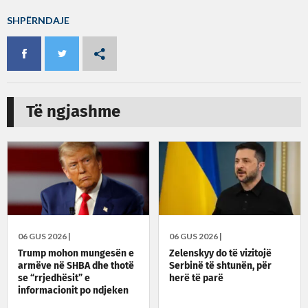
SHPËRNDAJE
Të ngjashme
06 GUS 2026 |
06 GUS 2026 |
Trump mohon mungesën e
Zelenskyy do të vizitojë
armëve në SHBA dhe thotë
Serbinë të shtunën, për
se “rrjedhësit” e
herë të parë
informacionit po ndjeken