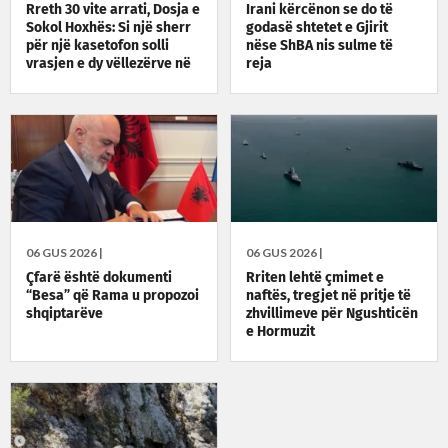
Rreth 30 vite arrati, Dosja e
Irani kërcënon se do të
Sokol Hoxhës: Si një sherr
godasë shtetet e Gjirit
për një kasetofon solli
nëse ShBA nis sulme të
vrasjen e dy vëllezërve në
reja
Patos
06 GUS 2026 |
06 GUS 2026 |
Çfarë është dokumenti
Rriten lehtë çmimet e
“Besa” që Rama u propozoi
naftës, tregjet në pritje të
shqiptarëve
zhvillimeve për Ngushticën
e Hormuzit