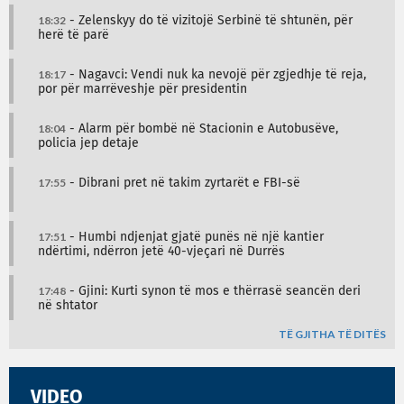
18:32
- Zelenskyy do të vizitojë Serbinë të shtunën, për
herë të parë
18:17
- Nagavci: Vendi nuk ka nevojë për zgjedhje të reja,
por për marrëveshje për presidentin
18:04
- Alarm për bombë në Stacionin e Autobusëve,
policia jep detaje
17:55
- Dibrani pret në takim zyrtarët e FBI-së
17:51
- Humbi ndjenjat gjatë punës në një kantier
ndërtimi, ndërron jetë 40-vjeçari në Durrës
17:48
- Gjini: Kurti synon të mos e thërrasë seancën deri
në shtator
TË GJITHA TË DITËS
VIDEO