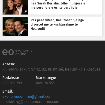
nga Sarah Berisha: Edhe mungesa e
një përgjigjeje është përgjigje
Pas pesë vitesh, finalizohet një nga
divorcet më të kushtueshme të
Hollivudit
Adresa:
Rr. "Mark Isaku", Nr. 12, B2, Prishtinë, Republika e Kosovës
Redaksia:
Marketingu:
049 289 299
049 174 555
Email:
ekonomia.online@gmail.com
marketing@ekonomiaonline.com