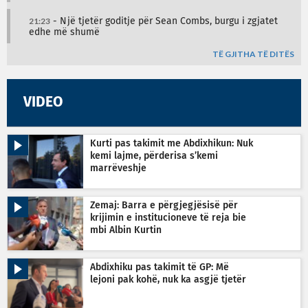
21:23
- Një tjetër goditje për Sean Combs, burgu i zgjatet
edhe më shumë
TË GJITHA TË DITËS
VIDEO
Kurti pas takimit me Abdixhikun: Nuk
kemi lajme, përderisa s’kemi
marrëveshje
Zemaj: Barra e përgjegjësisë për
krijimin e institucioneve të reja bie
mbi Albin Kurtin
Abdixhiku pas takimit të GP: Më
lejoni pak kohë, nuk ka asgjë tjetër