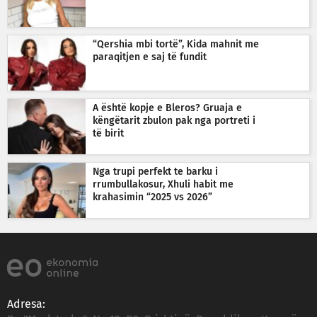
“Qershia mbi tortë”, Kida mahnit me
paraqitjen e saj të fundit
A është kopje e Bleros? Gruaja e
këngëtarit zbulon pak nga portreti i
të birit
Nga trupi perfekt te barku i
rrumbullakosur, Xhuli habit me
krahasimin “2025 vs 2026”
Adresa: