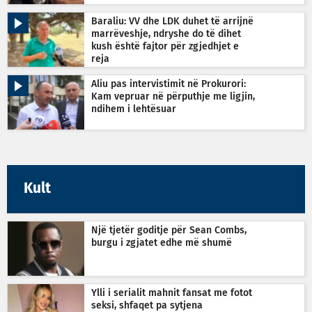
Baraliu: VV dhe LDK duhet të arrijnë
marrëveshje, ndryshe do të dihet
kush është fajtor për zgjedhjet e
reja
Aliu pas intervistimit në Prokurori:
Kam vepruar në përputhje me ligjin,
ndihem i lehtësuar
Kult
Një tjetër goditje për Sean Combs,
burgu i zgjatet edhe më shumë
Ylli i serialit mahnit fansat me fotot
seksi, shfaqet pa sytjena