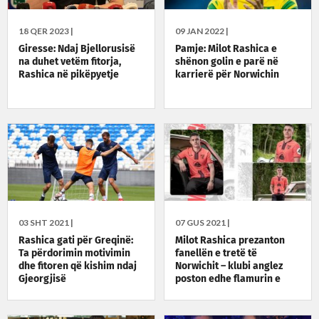
18 QER 2023 |
09 JAN 2022 |
Giresse: Ndaj Bjellorusisë
Pamje: Milot Rashica e
na duhet vetëm fitorja,
shënon golin e parë në
Rashica në pikëpyetje
karrierë për Norwichin
03 SHT 2021 |
07 GUS 2021 |
Rashica gati për Greqinë:
Milot Rashica prezanton
Ta përdorimin motivimin
fanellën e tretë të
dhe fitoren që kishim ndaj
Norwichit – klubi anglez
Gjeorgjisë
poston edhe flamurin e
Kosovës