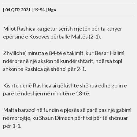
| 04 QER 2021 | 19:54 |
Nga
Milot Rashica ka gjetur sërish rrjetën për ta kthyer
epërsinë e Kosovës përballë Maltës (2-1).
Zhvillohej minuta e 84-të e takimit, kur Besar Halimi
ndërprenë një aksion të kundërshtarit, ndërsa topi
shkon te Rashica që shënoi për 2-1.
Kishte qenë Rashica ai që kishte shënua edhe golin e
parë të ndeshjen në minutën e 18-të.
Malta barazoi në fundin e pjesës së parë pas një gabimi
në mbrojtje, ku Shaun Dimech përfitoi për të shënuar
për 1-1.