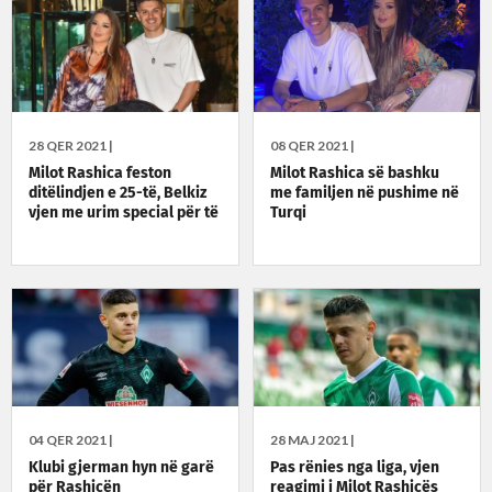
28 QER 2021 |
08 QER 2021 |
Milot Rashica feston
Milot Rashica së bashku
ditëlindjen e 25-të, Belkiz
me familjen në pushime në
vjen me urim special për të
Turqi
04 QER 2021 |
28 MAJ 2021 |
Klubi gjerman hyn në garë
Pas rënies nga liga, vjen
për Rashicën
reagimi i Milot Rashicës