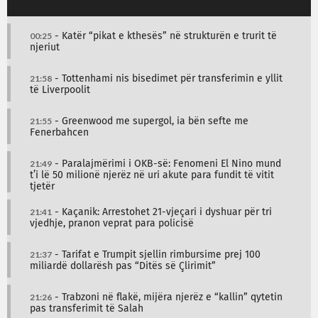
00:25
- Katër “pikat e kthesës” në strukturën e trurit të
njeriut
21:58
- Tottenhami nis bisedimet për transferimin e yllit
të Liverpoolit
21:55
- Greenwood me supergol, ia bën sefte me
Fenerbahcen
21:49
- Paralajmërimi i OKB-së: Fenomeni El Nino mund
t’i lë 50 milionë njerëz në uri akute para fundit të vitit
tjetër
21:41
- Kaçanik: Arrestohet 21-vjeçari i dyshuar për tri
vjedhje, pranon veprat para policisë
21:37
- Tarifat e Trumpit sjellin rimbursime prej 100
miliardë dollarësh pas “Ditës së Çlirimit”
21:26
- Trabzoni në flakë, mijëra njerëz e “kallin” qytetin
pas transferimit të Salah