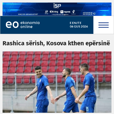
E ENJTE
06 GUS 2026
Rashica sërish, Kosova kthen epërsinë