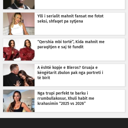
Ylli i serialit mahnit fansat me fotot
seksi, shfaqet pa sytjena
“Qershia mbi tortë”, Kida mahnit me
paraqitjen e saj të fundit
A është kopje e Bleros? Gruaja e
këngëtarit zbulon pak nga portreti i
të birit
Nga trupi perfekt te barku i
rrumbullakosur, Xhuli habit me
krahasimin “2025 vs 2026”