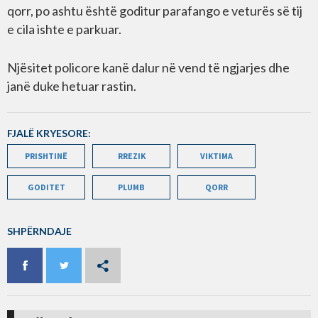
qorr, po ashtu është goditur parafango e veturës së tij
e cila ishte e parkuar.
Njësitet policore kanë dalur në vend të ngjarjes dhe
janë duke hetuar rastin.
FJALË KRYESORE:
PRISHTINË
RREZIK
VIKTIMA
GODITET
PLUMB
QORR
SHPËRNDAJE