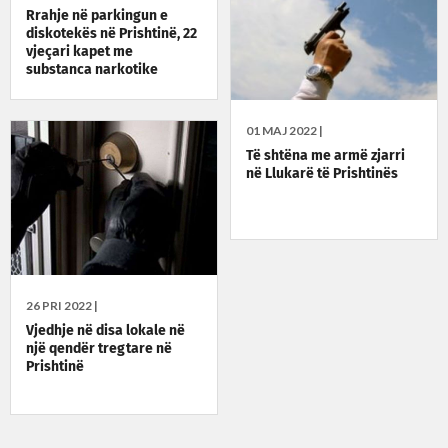
Rrahje në parkingun e
diskotekës në Prishtinë, 22
vjeçari kapet me
substanca narkotike
01 MAJ 2022 |
Të shtëna me armë zjarri
në Llukarë të Prishtinës
26 PRI 2022 |
Vjedhje në disa lokale në
një qendër tregtare në
Prishtinë