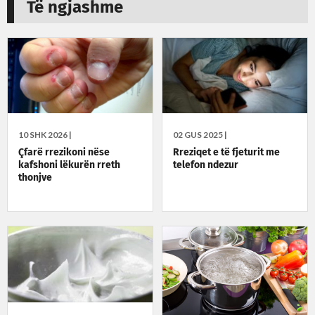
Të ngjashme
10 SHK 2026 |
02 GUS 2025 |
Çfarë rrezikoni nëse
Rreziqet e të fjeturit me
kafshoni lëkurën rreth
telefon ndezur
thonjve