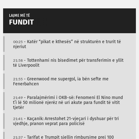
LAJME MË TË
FUNDIT
00:25
- Katër “pikat e kthesës” në strukturën e trurit të
njeriut
21:58
- Tottenhami nis bisedimet për transferimin e yllit
të Liverpoolit
21:55
- Greenwood me supergol, ia bën sefte me
Fenerbahcen
21:49
- Paralajmërimi i OKB-së: Fenomeni El Nino mund
t’i lë 50 milionë njerëz në uri akute para fundit të vitit
tjetër
21:41
- Kaçanik: Arrestohet 21-vjeçari i dyshuar për tri
vjedhje, pranon veprat para policisë
21:37
- Tarifat e Trumpit sjellin rimbursime prej 100