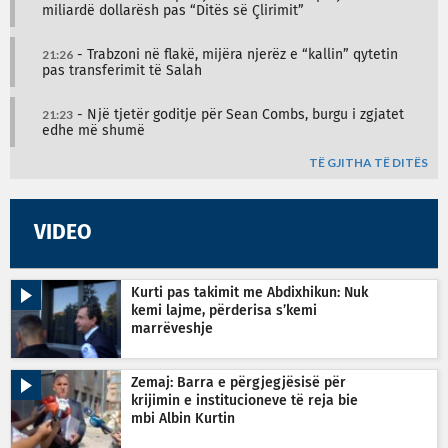
miliardë dollarësh pas “Ditës së Çlirimit”
21:26
- Trabzoni në flakë, mijëra njerëz e “kallin” qytetin
pas transferimit të Salah
21:23
- Një tjetër goditje për Sean Combs, burgu i zgjatet
edhe më shumë
TË GJITHA TË DITËS
VIDEO
Kurti pas takimit me Abdixhikun: Nuk
kemi lajme, përderisa s’kemi
marrëveshje
Zemaj: Barra e përgjegjësisë për
krijimin e institucioneve të reja bie
mbi Albin Kurtin