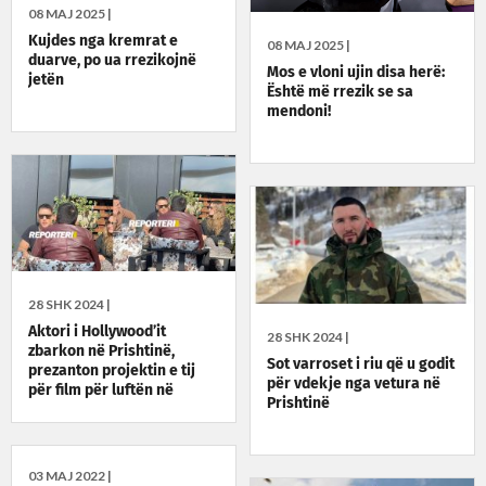
08 MAJ 2025 |
Kujdes nga kremrat e
08 MAJ 2025 |
duarve, po ua rrezikojnë
Mos e vloni ujin disa herë:
jetën
Është më rrezik se sa
mendoni!
28 SHK 2024 |
Aktori i Hollywood’it
28 SHK 2024 |
zbarkon në Prishtinë,
Sot varroset i riu që u godit
prezanton projektin e tij
për vdekje nga vetura në
për film për luftën në
Prishtinë
Kosovë
03 MAJ 2022 |