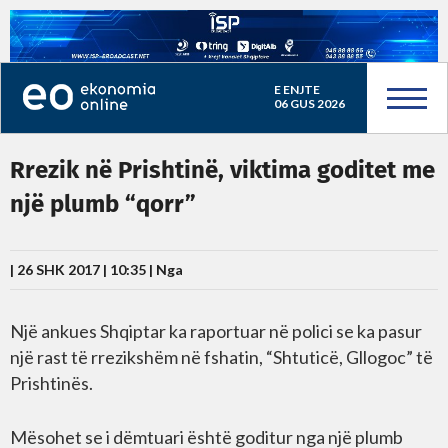
E ENJTE
06 GUS 2026
Rrezik në Prishtinë, viktima goditet me
një plumb “qorr”
| 26 SHK 2017 | 10:35 |
Nga
Një ankues Shqiptar ka raportuar në polici se ka pasur
një rast të rrezikshëm në fshatin, “Shtuticë, Gllogoc” të
Prishtinës.
Mësohet se i dëmtuari është goditur nga një plumb