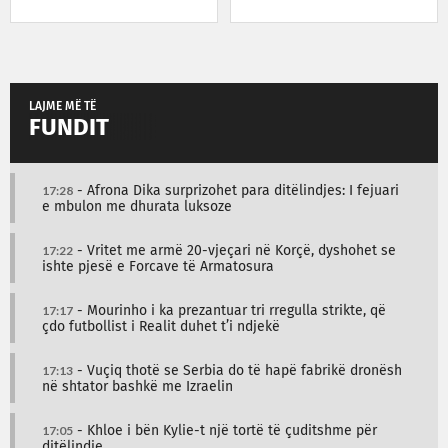
LAJME MË TË
FUNDIT
17:28
- Afrona Dika surprizohet para ditëlindjes: I fejuari
e mbulon me dhurata luksoze
17:22
- Vritet me armë 20-vjeçari në Korçë, dyshohet se
ishte pjesë e Forcave të Armatosura
17:17
- Mourinho i ka prezantuar tri rregulla strikte, që
çdo futbollist i Realit duhet t’i ndjekë
17:13
- Vuçiq thotë se Serbia do të hapë fabrikë dronësh
në shtator bashkë me Izraelin
17:05
- Khloe i bën Kylie-t një tortë të çuditshme për
ditëlindje