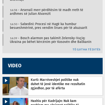
16:58
- Arsenali merr përditësim të madh rreth të
ardhmes së Julian Alvarezit
16:50
- Sabedini: Procesi në Hagë ka humbur
besueshmërinë, pres vendim lirues për të akuzuarit
16:39
- Bosch alarmon pas takimit Zelensky-Vuçiq:
Ukraina po bëhet kërcënim për Kosovën dhe Ballkanin
TË GJITHA TË DITËS
VIDEO
Kurti: Marrëveshjet politike nuk
duhet të jenë identike me rezultatin
zgjedhor, por të afërta
Haxhiu për Kadrijajn: Nuk kam