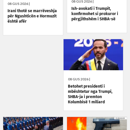
08 GUS 2026 |
08 GUS 2026 |
Ish-avokati i Trumpit,
Irani thotë se marrëveshja
konfirmohet si prokuror i
për Ngushticën e Hormuzit
përgjithshëm i SHBA-së
është afër
08 GUS 2026 |
Betohet presidenti i
mbështetur nga Trumpi,
SHBA-ja i premton
Kolumbisë 1 miliard
dollarë