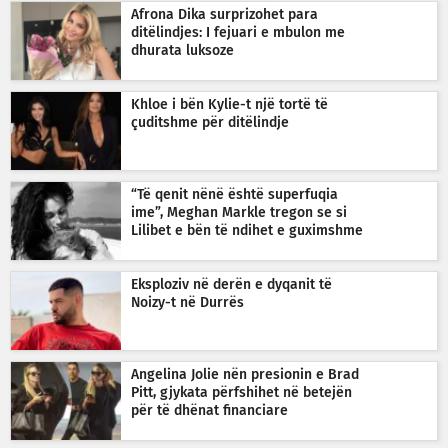
Afrona Dika surprizohet para
ditëlindjes: I fejuari e mbulon me
dhurata luksoze
Khloe i bën Kylie-t një tortë të
çuditshme për ditëlindje
“Të qenit nënë është superfuqia
ime”, Meghan Markle tregon se si
Lilibet e bën të ndihet e guximshme
Eksploziv në derën e dyqanit të
Noizy-t në Durrës
Angelina Jolie nën presionin e Brad
Pitt, gjykata përfshihet në betejën
për të dhënat financiare