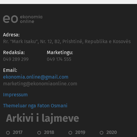
Adresa:
Rr. "Mark Isaku", Nr. 12, B2, Prishtinë, Republika e Kosovës
Redaksia:
Marketingu:
049 289 299
049 174 555
Email:
ekonomia.online@gmail.com
marketing@ekonomiaonline.com
Impressum
Themeluar nga Faton Osmani
Arkivi i lajmeve
2017
2018
2019
2020