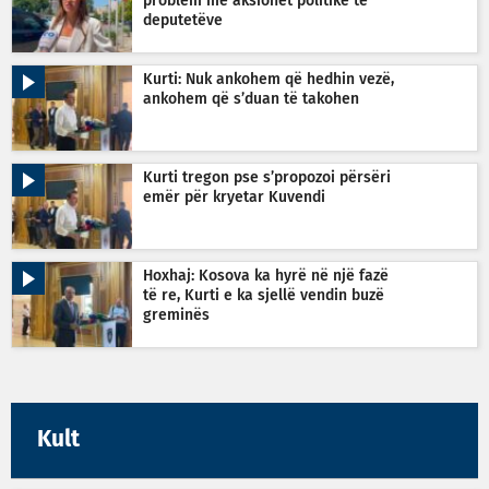
problem me aksionet politike të
deputetëve
Kurti: Nuk ankohem që hedhin vezë,
ankohem që s’duan të takohen
Kurti tregon pse s’propozoi përsëri
emër për kryetar Kuvendi
Hoxhaj: Kosova ka hyrë në një fazë
të re, Kurti e ka sjellë vendin buzë
greminës
Kult