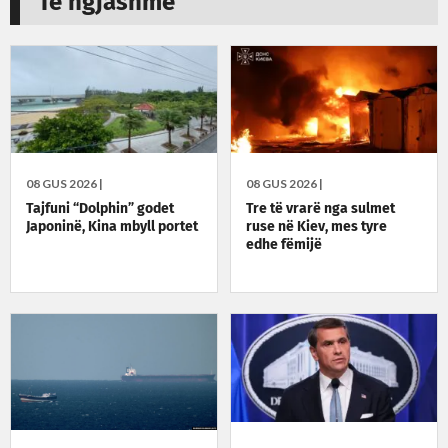
Të ngjashme
08 GUS 2026 |
08 GUS 2026 |
Tajfuni “Dolphin” godet
Tre të vrarë nga sulmet
Japoninë, Kina mbyll portet
ruse në Kiev, mes tyre
edhe fëmijë