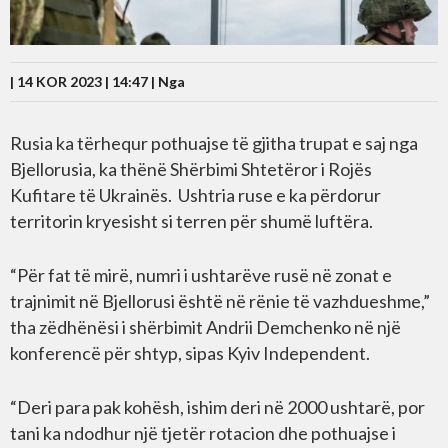
| 14 KOR 2023 | 14:47 |
Nga
Rusia ka tërhequr pothuajse të gjitha trupat e saj nga
Bjellorusia, ka thënë Shërbimi Shtetëror i Rojës
Kufitare të Ukrainës. Ushtria ruse e ka përdorur
territorin kryesisht si terren për shumë luftëra.
“Për fat të mirë, numri i ushtarëve rusë në zonat e
trajnimit në Bjellorusi është në rënie të vazhdueshme,”
tha zëdhënësi i shërbimit Andrii Demchenko në një
konferencë për shtyp, sipas Kyiv Independent.
“Deri para pak kohësh, ishim deri në 2000 ushtarë, por
tani ka ndodhur një tjetër rotacion dhe pothuajse i