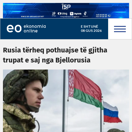
E SHTUNË
08 GUS 2026
Rusia tërheq pothuajse të gjitha
trupat e saj nga Bjellorusia