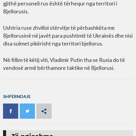
gjithë personeli rus është tërhequr nga territori i
Bjellorusis.
Ushtria ruse zhvilloi stërvitje të përbashkëta me
Bjellorusinë në javët para pushtimit të Ukrainës dhe nisi
disa sulmet pikërisht nga territori bjellorus.
Në fillim të këtij viti, Vladimir Putin tha se Rusia do të
vendosë armë bërthamore taktike në Bjellorusi.
SHPËRNDAJE